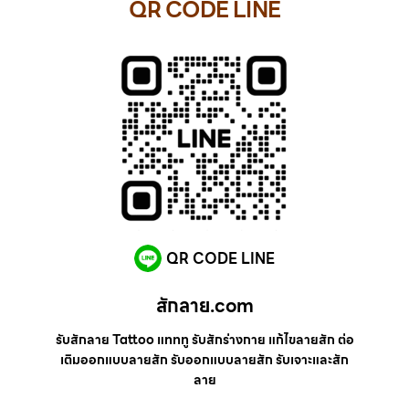
QR CODE LINE
QR CODE LINE
สักลาย.com
รับสักลาย Tattoo แทททู รับสักร่างกาย แก้ไขลายสัก ต่อ
เติมออกแบบลายสัก รับออกแบบลายสัก รับเจาะและสัก
ลาย