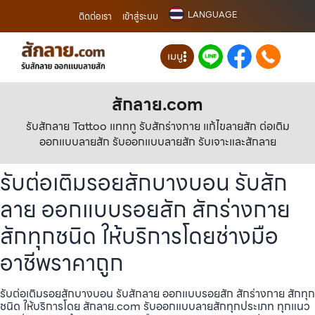
LANGUAGE
ติดต่อเรา
เข้าสู่ระบบ
เมนู
สักลาย.com
รับสักลาย Tattoo แทททู รับสักร่างกาย แก้ไขลายสัก ต่อเติม
ออกแบบลายสัก รับออกแบบลายสัก รับเจาะและสักลาย
รับต่อเติมรอยสักบางบอน รับสัก
ลาย ออกแบบรอยสัก สักร่างกาย
สักทุกชนิด ให้บริการโดยช่างมือ
อาชีพราคาถูก
รับต่อเติมรอยสักบางบอน รับสักลาย ออกแบบรอยสัก สักร่างกาย สักทุก
ชนิด ให้บริการโดย สักลาย.com รับออกแบบลายสักทุกประเภท ทุกแนว