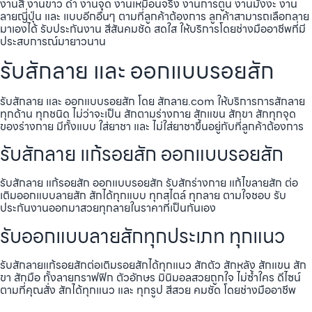
งานสี งานขาว ดำ งานจุด งานเหมือนจริง งานการตูน งานมังงะ งาน
ลายญี่ปุ่น และ แบบอีกอื่นๆ ตามที่ลูกค้าต้องการ ลูกค้าสามารถเลือกลาย
มาเองได้ รับประกันงาน สีสันคมชัด สดใส ให้บริการโดยช่างมืออาชีพที่มี
ประสบการณ์มายาวนาน
รับสักลาย และ ออกแบบรอยสัก
รับสักลาย และ ออกแบบรอยสัก โดย สักลาย.com ให้บริการการสักลาย
ทุกด้าน ทุกชนิด ไม่ว่าจะเป็น สักตามร่างกาย สักแขน สักขา สักทุกจุด
ของร่างกาย มีทั้งแบบ ใส่ยาชา และ ไม่ใส่ยาชาขึ้นอยู่กับที่ลูกค้าต้องการ
รับสักลาย แก้รอยสัก ออกแบบรอยสัก
รับสักลาย แก้รอยสัก ออกแบบรอยสัก รับสักร่างกาย แก้ไขลายสัก ต่อ
เติมออกแบบลายสัก สักได้ทุกแบบ ทุกสไตล์ ทุกลาย ตามใจชอบ รับ
ประกันงานออกมาสวยทุกลายในราคาที่เป็นกันเอง
รับออกแบบลายสักทุกประเภท ทุกแนว
รับสักลายแก้รอยสักต่อเติมรอยสักได้ทุกแนว สักตัว สักหลัง สักแขน สัก
ขา สักมือ ทั้งลายกราฟฟิก ตัวอักษร มินิมอลสวยถูกใจ ไม่ซ้ำใคร ดีไซน์
ตามที่คุณสั่ง สักได้ทุกแนว และ ทุกรูป สีสวย คมชัด โดยช่างมืออาชีพ