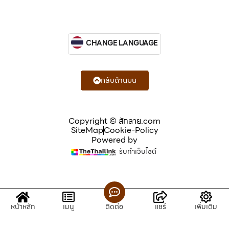
CHANGE LANGUAGE
กลับด้านบน
Copyright © สักลาย.com
SiteMap
Cookie-Policy
Powered by
รับทำเว็บไซต์
หน้าหลัก
เมนู
ติดต่อ
แชร์
เพิ่มเติม