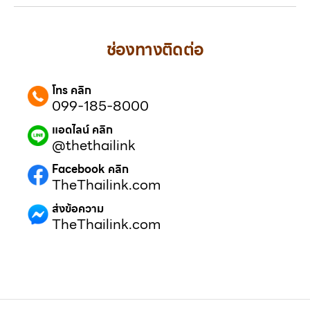
ช่องทางติดต่อ
โทร คลิก
099-185-8000
แอดไลน์ คลิก
@thethailink
Facebook คลิก
TheThailink.com
ส่งข้อความ
TheThailink.com