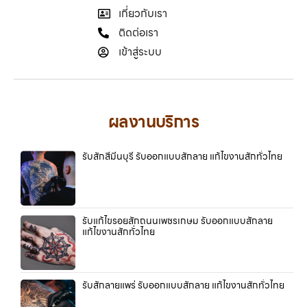
เกี่ยวกับเรา
ติดต่อเรา
เข้าสู่ระบบ
ผลงานบริการ
รับสักสีมีนบุรี รับออกแบบสักลาย แก้ไขงานสักทั่วไทย
รับแก้ไขรอยสักถนนเพชรเกษม รับออกแบบสักลาย
แก้ไขงานสักทั่วไทย
รับสักลายแพร่ รับออกแบบสักลาย แก้ไขงานสักทั่วไทย