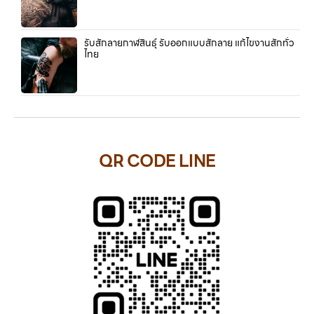
รับสักลายกาฬสินธุ์ รับออกแบบสักลาย แก้ไขงานสักทั่ว
ไทย
QR CODE LINE