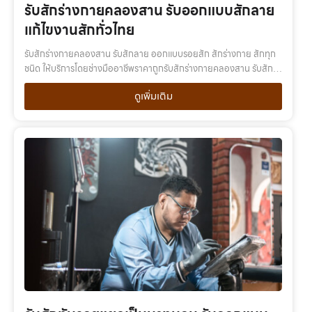
รับสักร่างกายคลองสาน รับออกแบบสักลาย
แก้ไขงานสักทั่วไทย
รับสักร่างกายคลองสาน รับสักลาย ออกแบบรอยสัก สักร่างกาย สักทุก
ชนิด ให้บริการโดยช่างมืออาชีพราคาถูกรับสักร่างกายคลองสาน รับสัก
ลาย ออกแบบรอยสัก สักร่างกาย สักทุกชนิด ให้บริการโดย สักลาย.com
ดูเพิ่มเติม
รับออกแบบลายส…