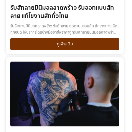
รับสักลายมินิมอลลาดพร้าว รับออกแบบสัก
ลาย แก้ไขงานสักทั่วไทย
รับสักลายมินิมอลลาดพร้าว รับสักลาย ออกแบบรอยสัก สักร่างกาย สัก
ทุกชนิด ให้บริการโดยช่างมืออาชีพราคาถูกรับสักลายมินิมอลลาดพร้าว
รับสักลาย ออกแบบรอยสัก สักร่างกาย สักทุกชนิด ให้บริการโดย สัก
ดูเพิ่มเติม
ลาย.com รับออ…