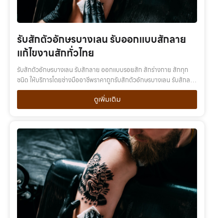
รับสักตัวอักษรบางเลน รับออกแบบสักลาย
แก้ไขงานสักทั่วไทย
รับสักตัวอักษรบางเลน รับสักลาย ออกแบบรอยสัก สักร่างกาย สักทุก
ชนิด ให้บริการโดยช่างมืออาชีพราคาถูกรับสักตัวอักษรบางเลน รับสักลาย
ออกแบบรอยสัก สักร่างกาย สักทุกชนิด ให้บริการโดย สักลาย.com รับ
ดูเพิ่มเติม
ออกแบบลายส…