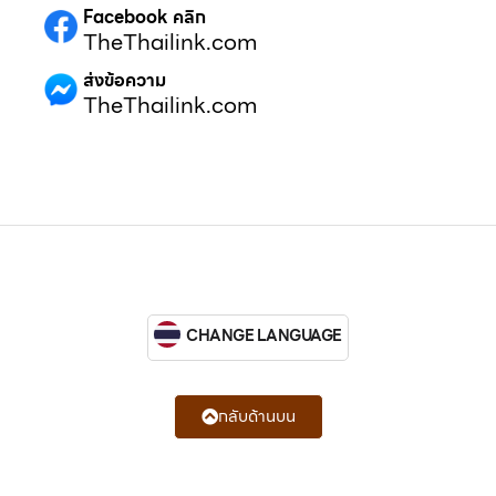
Facebook คลิก
TheThailink.com
ส่งข้อความ
TheThailink.com
CHANGE LANGUAGE
กลับด้านบน