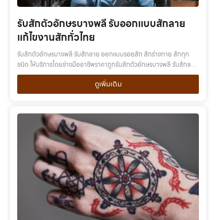
รับสักตัวอักษรบางพลี รับออกแบบสักลาย
แก้ไขงานสักทั่วไทย
รับสักตัวอักษรบางพลี รับสักลาย ออกแบบรอยสัก สักร่างกาย สักทุก
ชนิด ให้บริการโดยช่างมืออาชีพราคาถูกรับสักตัวอักษรบางพลี รับสักลาย
ออกแบบรอยสัก สักร่างกาย สักทุกชนิด ให้บริการโดย สักลาย.com รับ
ดูเพิ่มเติม
ออกแบบลายส…