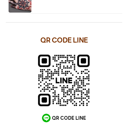
QR CODE LINE
QR CODE LINE