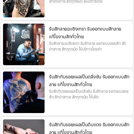
สักร่างกาย สักทุกชนิด ให้บริการโดย
รับสักลายฉะเชิงเทรา รับออกแบบสักลาย
แก้ไขงานสักทั่วไทย
รับสักลายฉะเชิงเทรา รับสักลาย ออกแบบรอยสัก สัก
ร่างกาย สักทุกชนิด ให้บริการโดยช่า
รับสักทับรอยแผลเป็นตลิ่งชัน รับออกแบบสัก
ลาย แก้ไขงานสักทั่วไทย
รับสักทับรอยแผลเป็นตลิ่งชัน รับสักลาย ออกแบบรอย
สัก สักร่างกาย สักทุกชนิด ให้บริก
รับสักทับรอยแผลเป็นดินแดง รับออกแบบสัก
ลาย แก้ไขงานสักทั่วไทย