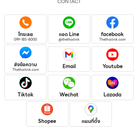
CONTACT
โทรเลย
แอด Line
facebook
099-185-8000
@thethailink
Thethailink.com
ส่งข้อความ
Email
Youtube
Thethailink.com
Tiktok
Wechat
Lazada
Shopee
แผนที่ตั้ง