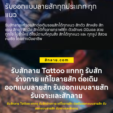
รับออกแบบลายสักทุกประเภท ทุก
แนว
รับสักลายแก้รอยสักต่อเติมรอยสักได้ทุกแนว สักตัว สักหลัง สัก
แขน สักขา สักมือ สักได้ทั้งลายกราฟฟิก ตัวอักษร มินิมอล สวย
ถูกใจ ไม่ซ้ำใคร ดีไซน์ตามที่คุณสั่ง สักได้ทุกแนว และ ทุกรูป สีสวย
คมชัด โดยช่างมืออาชีพ
สักลาย.com
รับสักลาย Tattoo แทททู รับสัก
ร่างกาย แก้ไขลายสัก ต่อเติม
ออกแบบลายสัก รับออกแบบลายสัก
รับเจาะและสักลาย
รับสักลาย Tattoo แทททู รับสักร่างกาย แก้ไขลายสัก ต่อเติมออกแบบลายสัก รับ
ออกแบบลายสัก รับเจาะและสักลาย