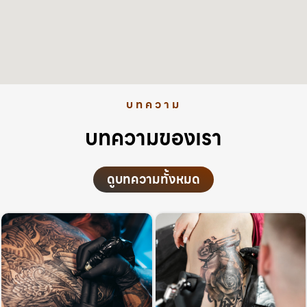
บทความ
บทความของเรา
ดูบทความทั้งหมด