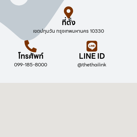
ที่ตั้ง
เขตปทุมวัน กรุงเทพมหานคร 10330
โทรศัพท์
LINE ID
099-185-8000
@thethailink