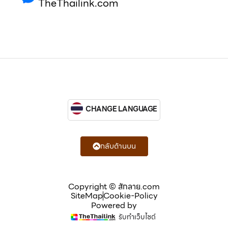
TheThailink.com
CHANGE LANGUAGE
กลับด้านบน
Copyright © สักลาย.com
SiteMap
Cookie-Policy
Powered by
รับทำเว็บไซต์