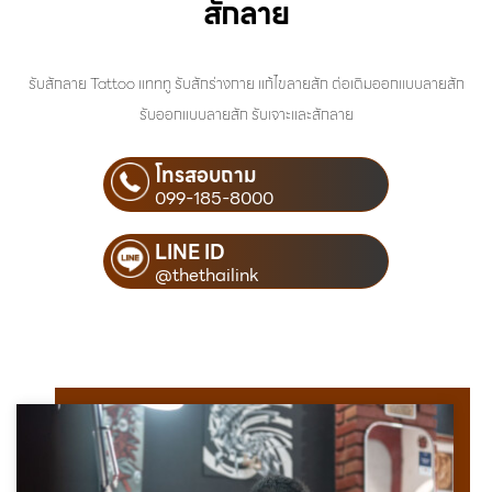
สักลาย
รับสักลาย Tattoo แทททู รับสักร่างกาย แก้ไขลายสัก ต่อเติมออกแบบลายสัก
รับออกแบบลายสัก รับเจาะและสักลาย
โทรสอบถาม
099-185-8000
LINE ID
@thethailink