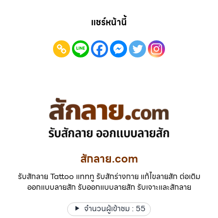
แชร์หน้านี้
สักลาย.com
รับสักลาย Tattoo แทททู รับสักร่างกาย แก้ไขลายสัก ต่อเติม
ออกแบบลายสัก รับออกแบบลายสัก รับเจาะและสักลาย
จำนวนผู้เข้าชม :
55