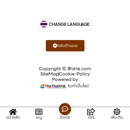
CHANGE LANGUAGE
กลับด้านบน
Copyright © สักลาย.com
SiteMap
Cookie-Policy
Powered by
รับทำเว็บไซต์
หน้าหลัก
เมนู
ติดต่อ
แชร์
เพิ่มเติม