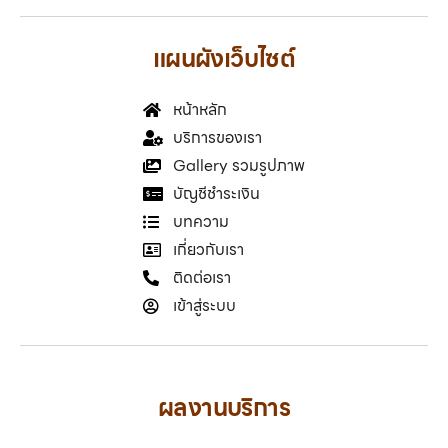
แผนผังเว็บไซต์
หน้าหลัก
บริการของเรา
Gallery รวมรูปภาพ
บัญชีชำระเงิน
บทความ
เกี่ยวกับเรา
ติดต่อเรา
เข้าสู่ระบบ
ผลงานบริการ