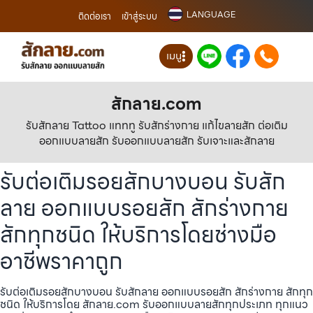
LANGUAGE
ติดต่อเรา
เข้าสู่ระบบ
เมนู
สักลาย.com
รับสักลาย Tattoo แทททู รับสักร่างกาย แก้ไขลายสัก ต่อเติม
ออกแบบลายสัก รับออกแบบลายสัก รับเจาะและสักลาย
รับต่อเติมรอยสักบางบอน รับสัก
ลาย ออกแบบรอยสัก สักร่างกาย
สักทุกชนิด ให้บริการโดยช่างมือ
อาชีพราคาถูก
รับต่อเติมรอยสักบางบอน รับสักลาย ออกแบบรอยสัก สักร่างกาย สักทุก
ชนิด ให้บริการโดย สักลาย.com รับออกแบบลายสักทุกประเภท ทุกแนว