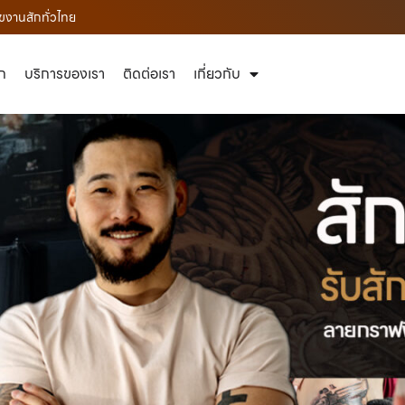
ขงานสักทั่วไทย
ัก
บริการของเรา
ติดต่อเรา
เกี่ยวกับ