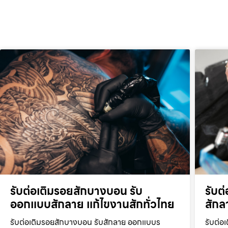
รับต่อเติมรอยสักบางบอน รับ
รับต
ออกแบบสักลาย แก้ไขงานสักทั่วไทย
สักล
รับต่อเติมรอยสักบางบอน รับสักลาย ออกแบบร
รับต่อ