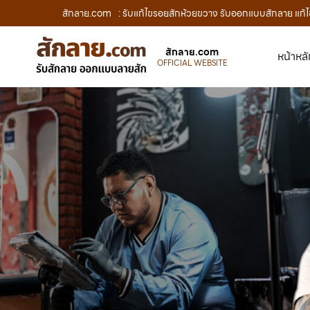
สักลาย.com
: รับแก้ไขรอยสักห้วยขวาง รับออกแบบสักลาย แก้ไ
สักลาย.com
หน้าหล
OFFICIAL WEBSITE