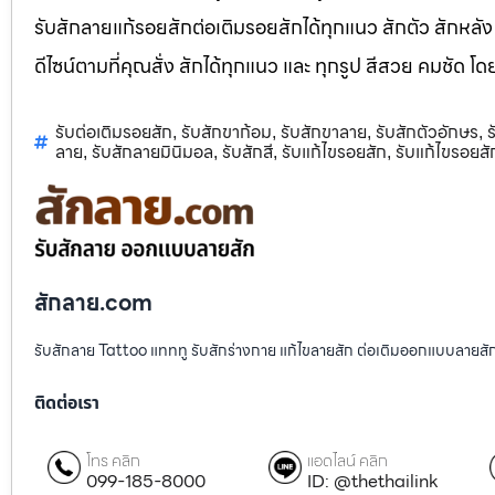
รับสักลายแก้รอยสักต่อเติมรอยสักได้ทุกแนว สักตัว สักหลัง
ดีไซน์ตามที่คุณสั่ง สักได้ทุกแนว และ ทุกรูป สีสวย คมชัด โด
รับต่อเติมรอยสัก
รับสักขาก้อม
รับสักขาลาย
รับสักตัวอักษร
,
,
,
,
ลาย
รับสักลายมินิมอล
รับสักสี
รับแก้ไขรอยสัก
รับแก้ไขรอยส
,
,
,
,
สักลาย.com
รับสักลาย Tattoo แทททู รับสักร่างกาย แก้ไขลายสัก ต่อเติมออกแบบลายส
ติดต่อเรา
โทร คลิก
แอดไลน์ คลิก
099-185-8000
ID: @thethailink