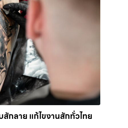
สักลาย แก้ไขงานสักทั่วไทย