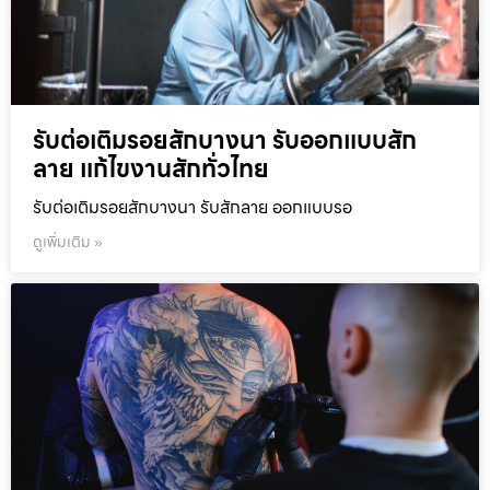
รับต่อเติมรอยสักบางนา รับออกแบบสัก
ลาย แก้ไขงานสักทั่วไทย
รับต่อเติมรอยสักบางนา รับสักลาย ออกแบบรอ
ดูเพิ่มเติม »