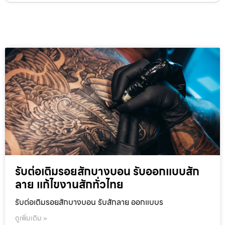
รับต่อเติมรอยสักบางบอน รับออกแบบสัก
ลาย แก้ไขงานสักทั่วไทย
รับต่อเติมรอยสักบางบอน รับสักลาย ออกแบบร
ดูเพิ่มเติม »