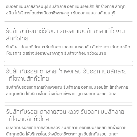
รับออกแบบลายสักธนบุรี รับสักลาย ออกแบบรอยสัก สักร่างกาย สักทุก
ชนิด ให้บริการโดยช่างมืออาชีพราคาถูก รับออกแบบลายสักธนบุรี
รับสักขาก้อมทวีวัฒนา รับออกแบบสักลาย แก้ไขงาน
สักทั่วไทย
รับสักขาก้อมทวีวัฒนา รับสักลาย ออกแบบรอยสัก สักร่างกาย สักทุกชนิด
ให้บริการโดยช่างมืออาชีพราคาถูก รับสักขาก้อมทวีวัฒนา ร
รับสักทับรอยแตกลายกำแพงแสน รับออกแบบสักลาย
แก้ไขงานสักทั่วไทย
รับสักทับรอยแตกลายกำแพงแสน รับสักลาย ออกแบบรอยสัก สักร่างกาย
สักทุกชนิด ให้บริการโดยช่างมืออาชีพราคาถูก รับสักทับรอยแตกล
รับสักทับรอยแตกลายสวนหลวง รับออกแบบสักลาย
แก้ไขงานสักทั่วไทย
รับสักทับรอยแตกลายสวนหลวง รับสักลาย ออกแบบรอยสัก สักร่างกาย
สักทุกชนิด ให้บริการโดยช่างมืออาชีพราคาถูก รับสักทับรอยแตกลา