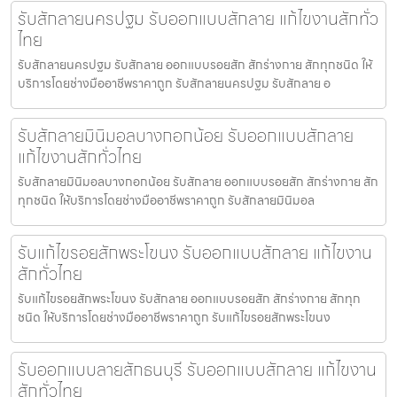
รับสักลายนครปฐม รับออกแบบสักลาย แก้ไขงานสักทั่ว
ไทย
รับสักลายนครปฐม รับสักลาย ออกแบบรอยสัก สักร่างกาย สักทุกชนิด ให้
บริการโดยช่างมืออาชีพราคาถูก รับสักลายนครปฐม รับสักลาย อ
รับสักลายมินิมอลบางกอกน้อย รับออกแบบสักลาย
แก้ไขงานสักทั่วไทย
รับสักลายมินิมอลบางกอกน้อย รับสักลาย ออกแบบรอยสัก สักร่างกาย สัก
ทุกชนิด ให้บริการโดยช่างมืออาชีพราคาถูก รับสักลายมินิมอล
รับแก้ไขรอยสักพระโขนง รับออกแบบสักลาย แก้ไขงาน
สักทั่วไทย
รับแก้ไขรอยสักพระโขนง รับสักลาย ออกแบบรอยสัก สักร่างกาย สักทุก
ชนิด ให้บริการโดยช่างมืออาชีพราคาถูก รับแก้ไขรอยสักพระโขนง
รับออกแบบลายสักธนบุรี รับออกแบบสักลาย แก้ไขงาน
สักทั่วไทย