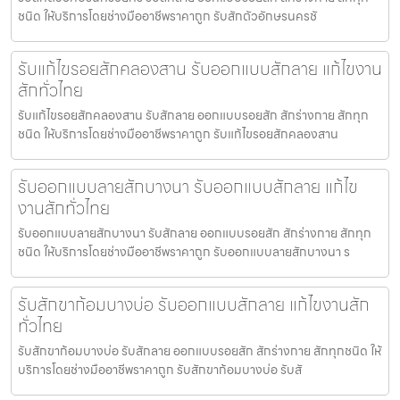
ชนิด ให้บริการโดยช่างมืออาชีพราคาถูก รับสักตัวอักษรนครชั
รับแก้ไขรอยสักคลองสาน รับออกแบบสักลาย แก้ไขงาน
สักทั่วไทย
รับแก้ไขรอยสักคลองสาน รับสักลาย ออกแบบรอยสัก สักร่างกาย สักทุก
ชนิด ให้บริการโดยช่างมืออาชีพราคาถูก รับแก้ไขรอยสักคลองสาน
รับออกแบบลายสักบางนา รับออกแบบสักลาย แก้ไข
งานสักทั่วไทย
รับออกแบบลายสักบางนา รับสักลาย ออกแบบรอยสัก สักร่างกาย สักทุก
ชนิด ให้บริการโดยช่างมืออาชีพราคาถูก รับออกแบบลายสักบางนา ร
รับสักขาก้อมบางบ่อ รับออกแบบสักลาย แก้ไขงานสัก
ทั่วไทย
รับสักขาก้อมบางบ่อ รับสักลาย ออกแบบรอยสัก สักร่างกาย สักทุกชนิด ให้
บริการโดยช่างมืออาชีพราคาถูก รับสักขาก้อมบางบ่อ รับสั