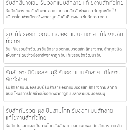
รับสักสีบางเขน รับออกแบบสักลาย แก้ไขงานสักทั่วไทย
รับสักสีบางเขน รับสักลาย ออกแบบรอยสัก สักร่างกาย สักทุกชนิด ให้
บริการโดยช่างมืออาชีพราคาถูก รับสักสีบางเขน รับสักลาย ออก
รับแก้ไขรอยสักวัฒนา รับออกแบบสักลาย แก้ไขงานสัก
ทั่วไทย
รับแก้ไขรอยสักวัฒนา รับสักลาย ออกแบบรอยสัก สักร่างกาย สักทุกชนิด
ให้บริการโดยช่างมืออาชีพราคาถูก รับแก้ไขรอยสักวัฒนา รับ
รับสักลายมินิมอลธนบุรี รับออกแบบสักลาย แก้ไขงาน
สักทั่วไทย
รับสักลายมินิมอลธนบุรี รับสักลาย ออกแบบรอยสัก สักร่างกาย สักทุก
ชนิด ให้บริการโดยช่างมืออาชีพราคาถูก รับสักลายมินิมอลธนบุ
รับสักทับรอยแผลเป็นสามโคก รับออกแบบสักลาย
แก้ไขงานสักทั่วไทย
รับสักทับรอยแผลเป็นสามโคก รับสักลาย ออกแบบรอยสัก สักร่างกาย สัก