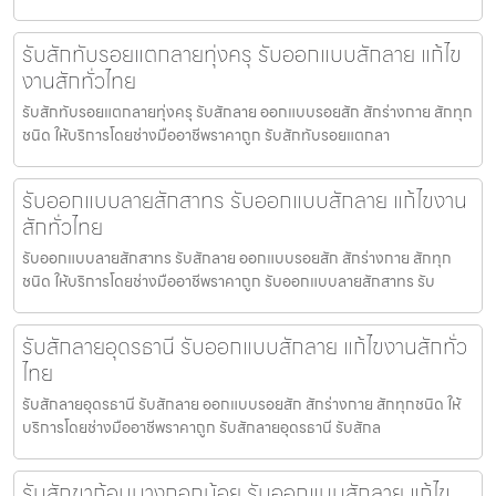
รับสักทับรอยแตกลายทุ่งครุ รับออกแบบสักลาย แก้ไข
งานสักทั่วไทย
รับสักทับรอยแตกลายทุ่งครุ รับสักลาย ออกแบบรอยสัก สักร่างกาย สักทุก
ชนิด ให้บริการโดยช่างมืออาชีพราคาถูก รับสักทับรอยแตกลา
รับออกแบบลายสักสาทร รับออกแบบสักลาย แก้ไขงาน
สักทั่วไทย
รับออกแบบลายสักสาทร รับสักลาย ออกแบบรอยสัก สักร่างกาย สักทุก
ชนิด ให้บริการโดยช่างมืออาชีพราคาถูก รับออกแบบลายสักสาทร รับ
รับสักลายอุดรธานี รับออกแบบสักลาย แก้ไขงานสักทั่ว
ไทย
รับสักลายอุดรธานี รับสักลาย ออกแบบรอยสัก สักร่างกาย สักทุกชนิด ให้
บริการโดยช่างมืออาชีพราคาถูก รับสักลายอุดรธานี รับสักล
รับสักขาก้อมบางกอกน้อย รับออกแบบสักลาย แก้ไข