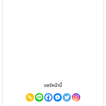
แชร์หน้านี้