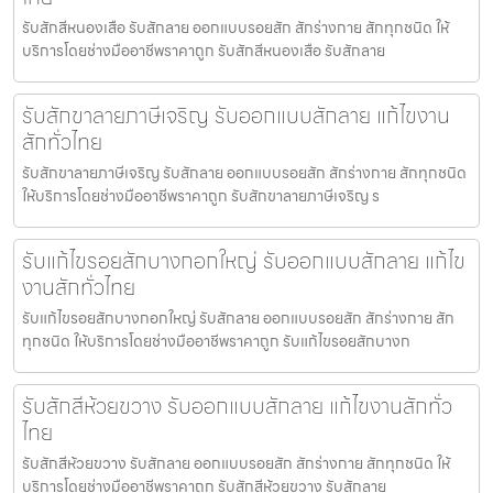
รับสักสีหนองเสือ รับสักลาย ออกแบบรอยสัก สักร่างกาย สักทุกชนิด ให้
บริการโดยช่างมืออาชีพราคาถูก รับสักสีหนองเสือ รับสักลาย
รับสักขาลายภาษีเจริญ รับออกแบบสักลาย แก้ไขงาน
สักทั่วไทย
รับสักขาลายภาษีเจริญ รับสักลาย ออกแบบรอยสัก สักร่างกาย สักทุกชนิด
ให้บริการโดยช่างมืออาชีพราคาถูก รับสักขาลายภาษีเจริญ ร
รับแก้ไขรอยสักบางกอกใหญ่ รับออกแบบสักลาย แก้ไข
งานสักทั่วไทย
รับแก้ไขรอยสักบางกอกใหญ่ รับสักลาย ออกแบบรอยสัก สักร่างกาย สัก
ทุกชนิด ให้บริการโดยช่างมืออาชีพราคาถูก รับแก้ไขรอยสักบางก
รับสักสีห้วยขวาง รับออกแบบสักลาย แก้ไขงานสักทั่ว
ไทย
รับสักสีห้วยขวาง รับสักลาย ออกแบบรอยสัก สักร่างกาย สักทุกชนิด ให้
บริการโดยช่างมืออาชีพราคาถูก รับสักสีห้วยขวาง รับสักลาย