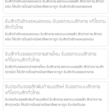
รับสักตัวอักษรคลองหลวง รับสักลาย ออกแบบรอยสัก สักร่างกาย สักทุก
ชนิด ให้บริการโดยช่างมืออาชีพราคาถูก รับสักตัวอักษรคลองหล
รับสักตัวอักษรหนองแขม รับออกแบบสักลาย แก้ไขงาน
สักทั่วไทย
รับสักตัวอักษรหนองแขม รับสักลาย ออกแบบรอยสัก สักร่างกาย สักทุก
ชนิด ให้บริการโดยช่างมืออาชีพราคาถูก รับสักตัวอักษรหนองแขม
รับสักทับรอยแตกลายสายไหม รับออกแบบสักลาย
แก้ไขงานสักทั่วไทย
รับสักทับรอยแตกลายสายไหม รับสักลาย ออกแบบรอยสัก สักร่างกาย สัก
ทุกชนิด ให้บริการโดยช่างมืออาชีพราคาถูก รับสักทับรอยแตกลาย
รับต่อเติมรอยสักพันท้ายนรสิงห์ รับออกแบบสักลาย
แก้ไขงานสักทั่วไทย
รับต่อเติมรอยสักพันท้ายนรสิงห์ รับสักลาย ออกแบบรอยสัก สักร่างกาย
สักทุกชนิด ให้บริการโดยช่างมืออาชีพราคาถูก รับต่อเติมรอ