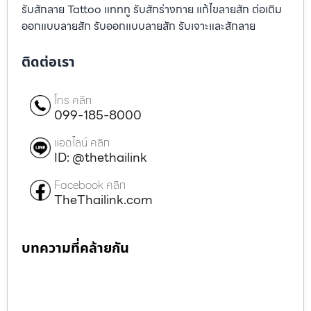
รับสักลาย Tattoo แทททู รับสักร่างกาย แก้ไขลายสัก ต่อเติม
ออกแบบลายสัก รับออกแบบลายสัก รับเจาะและสักลาย
ติดต่อเรา
โทร คลิก
099-185-8000
แอดไลน์ คลิก
ID: @thethailink
Facebook คลิก
TheThailink.com
บทความที่คล้ายกัน