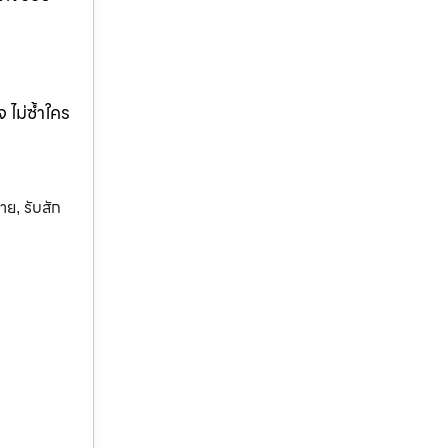
 ไม่ซ้ำใคร
กาย
รับสัก
,