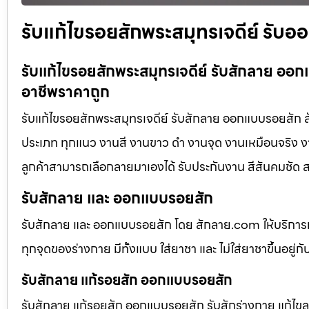
รับแก้ไขรอยสักพระสมุทรเจดีย์ รับอ
รับแก้ไขรอยสักพระสมุทรเจดีย์ รับสักลาย ออก
อาชีพราคาถูก
รับแก้ไขรอยสักพระสมุทรเจดีย์ รับสักลาย ออกแบบรอยสัก 
ประเภท ทุกแนว งานสี งานขาว ดำ งานจุด งานเหมือนจริง งาน
ลูกค้าสามารถเลือกลายมาเองได้ รับประกันงาน สีสันคมชัด 
รับสักลาย และ ออกแบบรอยสัก
รับสักลาย และ ออกแบบรอยสัก โดย สักลาย.com ให้บริการกา
ทุกจุดของร่างกาย มีทั้งแบบ ใส่ยาชา และ ไม่ใส่ยาชาขึ้นอยู่กั
รับสักลาย แก้รอยสัก ออกแบบรอยสัก
รับสักลาย แก้รอยสัก ออกแบบรอยสัก รับสักร่างกาย แก้ไข