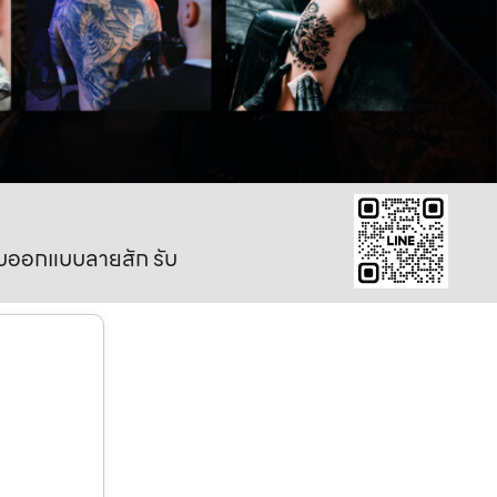
รับออกแบบลายสัก รับ