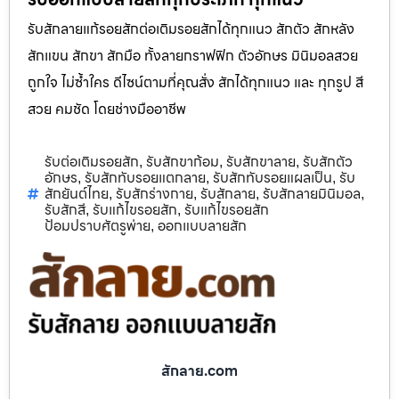
รับสักลายแก้รอยสักต่อเติมรอยสักได้ทุกแนว สักตัว สักหลัง
สักแขน สักขา สักมือ ทั้งลายกราฟฟิก ตัวอักษร มินิมอลสวย
ถูกใจ ไม่ซ้ำใคร ดีไซน์ตามที่คุณสั่ง สักได้ทุกแนว และ ทุกรูป สี
สวย คมชัด โดยช่างมืออาชีพ
รับต่อเติมรอยสัก
รับสักขาก้อม
รับสักขาลาย
รับสักตัว
,
,
,
อักษร
รับสักทับรอยแตกลาย
รับสักทับรอยแผลเป็น
รับ
,
,
,
สักยันต์ไทย
รับสักร่างกาย
รับสักลาย
รับสักลายมินิมอล
,
,
,
,
รับสักสี
รับแก้ไขรอยสัก
รับแก้ไขรอยสัก
,
,
ป้อมปราบศัตรูพ่าย
ออกแบบลายสัก
,
สักลาย.com