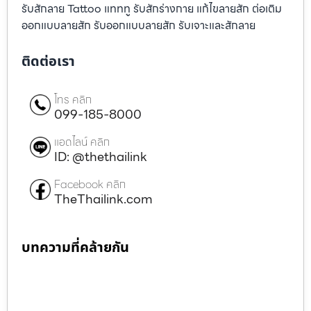
รับสักลาย Tattoo แทททู รับสักร่างกาย แก้ไขลายสัก ต่อเติม
ออกแบบลายสัก รับออกแบบลายสัก รับเจาะและสักลาย
ติดต่อเรา
โทร คลิก
099-185-8000
แอดไลน์ คลิก
ID: @thethailink
Facebook คลิก
TheThailink.com
บทความที่คล้ายกัน