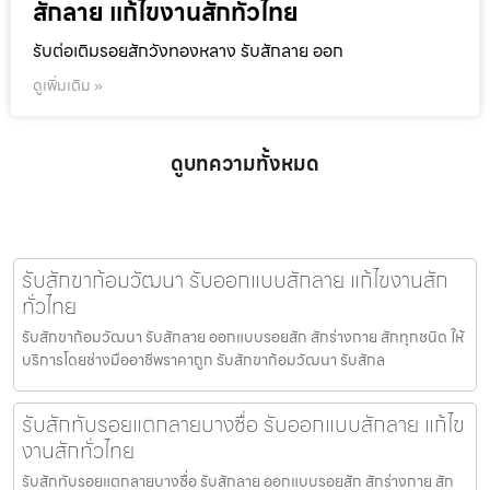
สักลาย แก้ไขงานสักทั่วไทย
รับต่อเติมรอยสักวังทองหลาง รับสักลาย ออก
ดูเพิ่มเติม »
ดูบทความทั้งหมด
รับสักขาก้อมวัฒนา รับออกแบบสักลาย แก้ไขงานสัก
ทั่วไทย
รับสักขาก้อมวัฒนา รับสักลาย ออกแบบรอยสัก สักร่างกาย สักทุกชนิด ให้
บริการโดยช่างมืออาชีพราคาถูก รับสักขาก้อมวัฒนา รับสักล
รับสักทับรอยแตกลายบางซื่อ รับออกแบบสักลาย แก้ไข
งานสักทั่วไทย
รับสักทับรอยแตกลายบางซื่อ รับสักลาย ออกแบบรอยสัก สักร่างกาย สัก