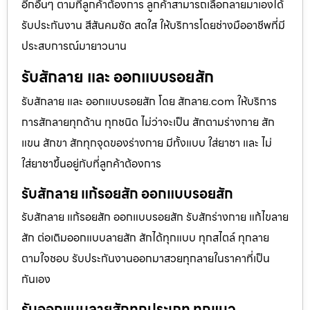
อีกอื่นๆ ตามที่ลูกค้าต้องการ ลูกค้าสามารถเลือกลายมาเองได้
รับประกันงาน สีสันคมชัด สดใส ให้บริการโดยช่างมืออาชีพที่มี
ประสบการณ์มายาวนาน
รับสักลาย และ ออกแบบรอยสัก
รับสักลาย และ ออกแบบรอยสัก โดย สักลาย.com ให้บริการ
การสักลายทุกด้าน ทุกชนิด ไม่ว่าจะเป็น สักตามร่างกาย สัก
แขน สักขา สักทุกจุดของร่างกาย มีทั้งแบบ ใส่ยาชา และ ไม่
ใส่ยาชาขึ้นอยู่กับที่ลูกค้าต้องการ
รับสักลาย แก้รอยสัก ออกแบบรอยสัก
รับสักลาย แก้รอยสัก ออกแบบรอยสัก รับสักร่างกาย แก้ไขลาย
สัก ต่อเติมออกแบบลายสัก สักได้ทุกแบบ ทุกสไตล์ ทุกลาย
ตามใจชอบ รับประกันงานออกมาสวยทุกลายในราคาที่เป็น
กันเอง
รับออกแบบลายสักทุกประเภท ทุกแนว