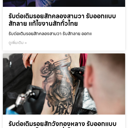
รับต่อเติมรอยสักคลองสามวา รับออกแบบ
สักลาย แก้ไขงานสักทั่วไทย
รับต่อเติมรอยสักคลองสามวา รับสักลาย ออกแ
ดูเพิ่มเติม »
รับต่อเติมรอยสักวังทองหลาง รับออกแบบ