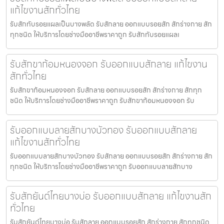
แก้ไขงานสักทั่วไทย
รับสักทับรอยแผลเป็นบางพลัด รับสักลาย ออกแบบรอยสัก สักร่างกาย สัก
ทุกชนิด ให้บริการโดยช่างมืออาชีพราคาถูก รับสักทับรอยแผลเ
รับสักขาก้อมหนองจอก รับออกแบบสักลาย แก้ไขงาน
สักทั่วไทย
รับสักขาก้อมหนองจอก รับสักลาย ออกแบบรอยสัก สักร่างกาย สักทุก
ชนิด ให้บริการโดยช่างมืออาชีพราคาถูก รับสักขาก้อมหนองจอก รับ
รับออกแบบลายสักบางบัวทอง รับออกแบบสักลาย
แก้ไขงานสักทั่วไทย
รับออกแบบลายสักบางบัวทอง รับสักลาย ออกแบบรอยสัก สักร่างกาย สัก
ทุกชนิด ให้บริการโดยช่างมืออาชีพราคาถูก รับออกแบบลายสักบาง
รับสักยันต์ไทยบางบ่อ รับออกแบบสักลาย แก้ไขงานสัก
ทั่วไทย
รับสักยันต์ไทยบางบ่อ รับสักลาย ออกแบบรอยสัก สักร่างกาย สักทุกชนิด