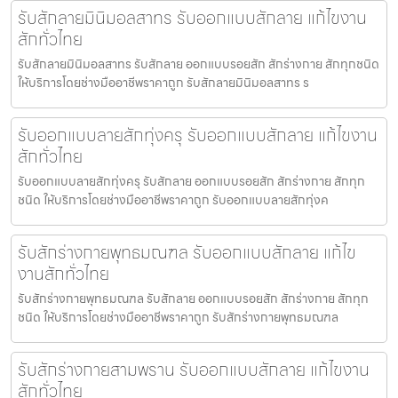
รับสักลายมินิมอลสาทร รับออกแบบสักลาย แก้ไขงาน
สักทั่วไทย
รับสักลายมินิมอลสาทร รับสักลาย ออกแบบรอยสัก สักร่างกาย สักทุกชนิด
ให้บริการโดยช่างมืออาชีพราคาถูก รับสักลายมินิมอลสาทร ร
รับออกแบบลายสักทุ่งครุ รับออกแบบสักลาย แก้ไขงาน
สักทั่วไทย
รับออกแบบลายสักทุ่งครุ รับสักลาย ออกแบบรอยสัก สักร่างกาย สักทุก
ชนิด ให้บริการโดยช่างมืออาชีพราคาถูก รับออกแบบลายสักทุ่งค
รับสักร่างกายพุทธมณฑล รับออกแบบสักลาย แก้ไข
งานสักทั่วไทย
รับสักร่างกายพุทธมณฑล รับสักลาย ออกแบบรอยสัก สักร่างกาย สักทุก
ชนิด ให้บริการโดยช่างมืออาชีพราคาถูก รับสักร่างกายพุทธมณฑล
รับสักร่างกายสามพราน รับออกแบบสักลาย แก้ไขงาน
สักทั่วไทย