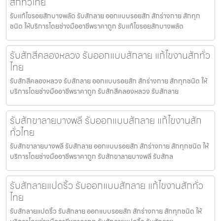
สักทั่วไทย
รับแก้ไขรอยสักบางพลัด รับสักลาย ออกแบบรอยสัก สักร่างกาย สักทุก
ชนิด ให้บริการโดยช่างมืออาชีพราคาถูก รับแก้ไขรอยสักบางพลัด
รับสักสีคลองหลวง รับออกแบบสักลาย แก้ไขงานสักทั่ว
ไทย
รับสักสีคลองหลวง รับสักลาย ออกแบบรอยสัก สักร่างกาย สักทุกชนิด ให้
บริการโดยช่างมืออาชีพราคาถูก รับสักสีคลองหลวง รับสักลาย
รับสักขาลายบางพลี รับออกแบบสักลาย แก้ไขงานสัก
ทั่วไทย
รับสักขาลายบางพลี รับสักลาย ออกแบบรอยสัก สักร่างกาย สักทุกชนิด ให้
บริการโดยช่างมืออาชีพราคาถูก รับสักขาลายบางพลี รับสักล
รับสักลายแปดริ้ว รับออกแบบสักลาย แก้ไขงานสักทั่ว
ไทย
รับสักลายแปดริ้ว รับสักลาย ออกแบบรอยสัก สักร่างกาย สักทุกชนิด ให้