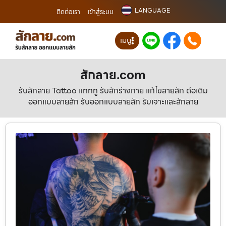
LANGUAGE
ติดต่อเรา
เข้าสู่ระบบ
เมนู
สักลาย.com
รับสักลาย Tattoo แทททู รับสักร่างกาย แก้ไขลายสัก ต่อเติม
ออกแบบลายสัก รับออกแบบลายสัก รับเจาะและสักลาย