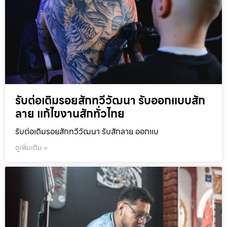
รับต่อเติมรอยสักทวีวัฒนา รับออกแบบสัก
ลาย แก้ไขงานสักทั่วไทย
รับต่อเติมรอยสักทวีวัฒนา รับสักลาย ออกแบ
ดูเพิ่มเติม »