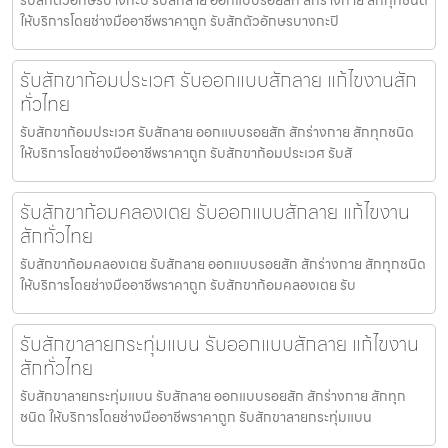
ให้บริการโดยช่างมืออาชีพราคาถูก รับสักตัวอักษรบางกะปิ
รับสักขาก้อมประเวศ รับออกแบบสักลาย แก้ไขงานสัก
ทั่วไทย
รับสักขาก้อมประเวศ รับสักลาย ออกแบบรอยสัก สักร่างกาย สักทุกชนิด
ให้บริการโดยช่างมืออาชีพราคาถูก รับสักขาก้อมประเวศ รับสั
รับสักขาก้อมคลองเตย รับออกแบบสักลาย แก้ไขงาน
สักทั่วไทย
รับสักขาก้อมคลองเตย รับสักลาย ออกแบบรอยสัก สักร่างกาย สักทุกชนิด
ให้บริการโดยช่างมืออาชีพราคาถูก รับสักขาก้อมคลองเตย รับ
รับสักขาลายกระทุ่มแบน รับออกแบบสักลาย แก้ไขงาน
สักทั่วไทย
รับสักขาลายกระทุ่มแบน รับสักลาย ออกแบบรอยสัก สักร่างกาย สักทุก
ชนิด ให้บริการโดยช่างมืออาชีพราคาถูก รับสักขาลายกระทุ่มแบน