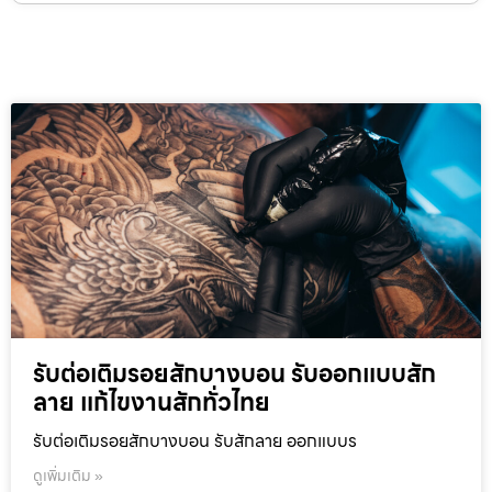
รับต่อเติมรอยสักบางบอน รับออกแบบสัก
ลาย แก้ไขงานสักทั่วไทย
รับต่อเติมรอยสักบางบอน รับสักลาย ออกแบบร
ดูเพิ่มเติม »