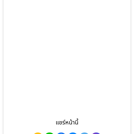
แชร์หน้านี้