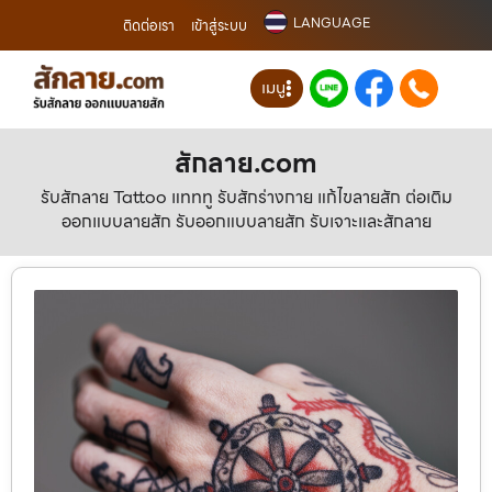
LANGUAGE
ติดต่อเรา
เข้าสู่ระบบ
เมนู
สักลาย.com
รับสักลาย Tattoo แทททู รับสักร่างกาย แก้ไขลายสัก ต่อเติม
ออกแบบลายสัก รับออกแบบลายสัก รับเจาะและสักลาย