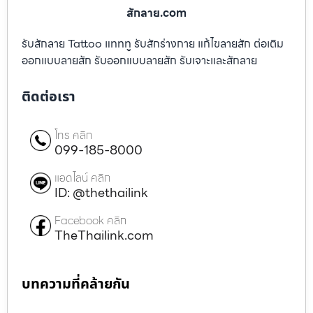
สักลาย.com
รับสักลาย Tattoo แทททู รับสักร่างกาย แก้ไขลายสัก ต่อเติม
ออกแบบลายสัก รับออกแบบลายสัก รับเจาะและสักลาย
ติดต่อเรา
โทร คลิก
099-185-8000
แอดไลน์ คลิก
ID: @thethailink
Facebook คลิก
TheThailink.com
บทความที่คล้ายกัน