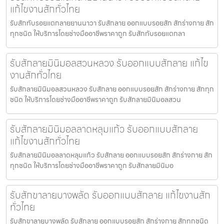
แก้ไขงานสักทั่วไทย
รับสักทับรอยแตกลายยานนาวา รับสักลาย ออกแบบรอยสัก สักร่างกาย สัก
ทุกชนิด ให้บริการโดยช่างมืออาชีพราคาถูก รับสักทับรอยแตกลา
รับสักลายมินิมอลสวนหลวง รับออกแบบสักลาย แก้ไข
งานสักทั่วไทย
รับสักลายมินิมอลสวนหลวง รับสักลาย ออกแบบรอยสัก สักร่างกาย สักทุก
ชนิด ให้บริการโดยช่างมืออาชีพราคาถูก รับสักลายมินิมอลสวน
รับสักลายมินิมอลลาดหลุมแก้ว รับออกแบบสักลาย
แก้ไขงานสักทั่วไทย
รับสักลายมินิมอลลาดหลุมแก้ว รับสักลาย ออกแบบรอยสัก สักร่างกาย สัก
ทุกชนิด ให้บริการโดยช่างมืออาชีพราคาถูก รับสักลายมินิมอ
รับสักขาลายบางพลัด รับออกแบบสักลาย แก้ไขงานสัก
ทั่วไทย
รับสักขาลายบางพลัด รับสักลาย ออกแบบรอยสัก สักร่างกาย สักทุกชนิด