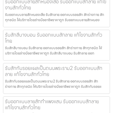
รับออกแบบลายสักหนองเสือ รับออกแบบสักลาย แก้ไข
งานสักทั่วไทย
รับออกแบบลายสักหนองเสือ รับสักลาย ออกแบบรอยสัก สักร่างกาย สัก
ทุกชนิด ให้บริการโดยช่างมืออาชีพราคาถูก รับออกแบบลายสักหนอง
รับสักสีบางบอน รับออกแบบสักลาย แก้ไขงานสักทั่ว
ไทย
รับสักสีบางบอน รับสักลาย ออกแบบรอยสัก สักร่างกาย สักทุกชนิด ให้
บริการโดยช่างมืออาชีพราคาถูก รับสักสีบางบอน รับสักลาย ออก
รับสักทับรอยแผลเป็นถนนพระราม2 รับออกแบบสัก
ลาย แก้ไขงานสักทั่วไทย
รับสักทับรอยแผลเป็นถนนพระราม2 รับสักลาย ออกแบบรอยสัก สัก
ร่างกาย สักทุกชนิด ให้บริการโดยช่างมืออาชีพราคาถูก รับสักทับรอยแ
รับออกแบบลายสักกำแพงแสน รับออกแบบสักลาย
แก้ไขงานสักทั่วไทย