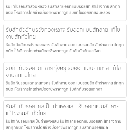
รับแก้ไขรอยสักสวนหลวง รับสักลาย ออกแบบรอยสัก สักร่างกาย สักทุก
ชนิด ให้บริการโดยช่างมืออาชีพราคาถูก รับแก้ไขรอยสักสวนหลวง
รับสักตัวอักษรวังทองหลาง รับออกแบบสักลาย แก้ไข
งานสักทั่วไทย
รับสักตัวอักษรวังทองหลาง รับสักลาย ออกแบบรอยสัก สักร่างกาย สักทุก
ชนิด ให้บริการโดยช่างมืออาชีพราคาถูก รับสักตัวอักษรวังท
รับสักทับรอยแตกลายทุ่งครุ รับออกแบบสักลาย แก้ไข
งานสักทั่วไทย
รับสักทับรอยแตกลายทุ่งครุ รับสักลาย ออกแบบรอยสัก สักร่างกาย สักทุก
ชนิด ให้บริการโดยช่างมืออาชีพราคาถูก รับสักทับรอยแตกลา
รับสักทับรอยแผลเป็นกำแพงแสน รับออกแบบสักลาย
แก้ไขงานสักทั่วไทย
รับสักทับรอยแผลเป็นกำแพงแสน รับสักลาย ออกแบบรอยสัก สักร่างกาย
สักทุกชนิด ให้บริการโดยช่างมืออาชีพราคาถูก รับสักทับรอยแผล