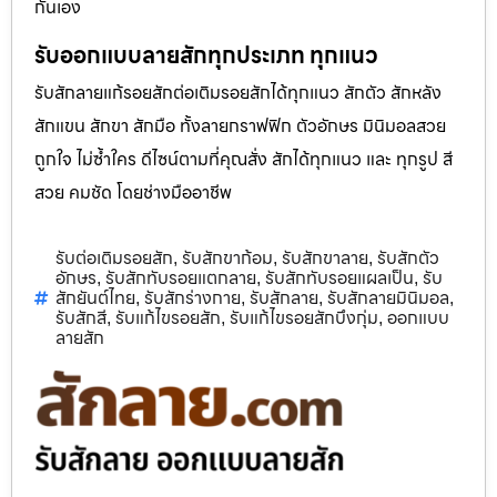
กันเอง
รับออกแบบลายสักทุกประเภท ทุกแนว
รับสักลายแก้รอยสักต่อเติมรอยสักได้ทุกแนว สักตัว สักหลัง
สักแขน สักขา สักมือ ทั้งลายกราฟฟิก ตัวอักษร มินิมอลสวย
ถูกใจ ไม่ซ้ำใคร ดีไซน์ตามที่คุณสั่ง สักได้ทุกแนว และ ทุกรูป สี
สวย คมชัด โดยช่างมืออาชีพ
รับต่อเติมรอยสัก
รับสักขาก้อม
รับสักขาลาย
รับสักตัว
,
,
,
อักษร
รับสักทับรอยแตกลาย
รับสักทับรอยแผลเป็น
รับ
,
,
,
สักยันต์ไทย
รับสักร่างกาย
รับสักลาย
รับสักลายมินิมอล
,
,
,
,
รับสักสี
รับแก้ไขรอยสัก
รับแก้ไขรอยสักบึงกุ่ม
ออกแบบ
,
,
,
ลายสัก