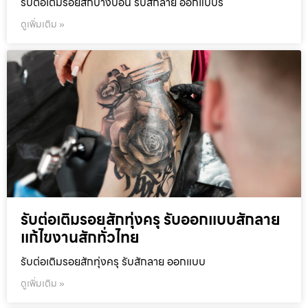
รับต่อเติมรอยสักบางบอน รับสักลาย ออกแบบร
ดูเพิ่มเติม »
รับต่อเติมรอยสักทุ่งครุ รับออกแบบสักลาย
แก้ไขงานสักทั่วไทย
รับต่อเติมรอยสักทุ่งครุ รับสักลาย ออกแบบ
ดูเพิ่มเติม »