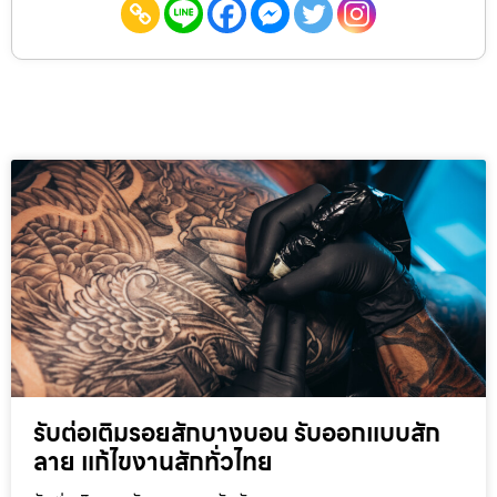
รับต่อเติมรอยสักบางบอน รับออกแบบสัก
ลาย แก้ไขงานสักทั่วไทย