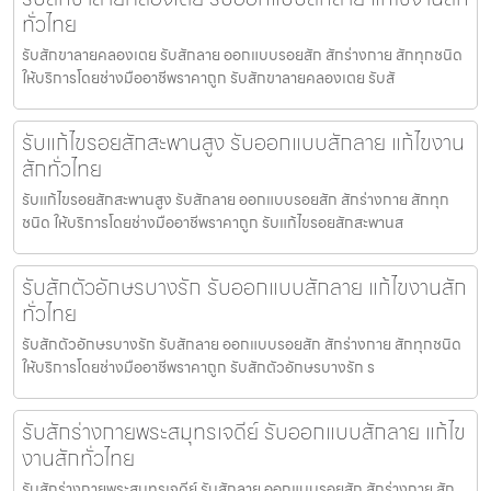
ทั่วไทย
รับสักขาลายคลองเตย รับสักลาย ออกแบบรอยสัก สักร่างกาย สักทุกชนิด
ให้บริการโดยช่างมืออาชีพราคาถูก รับสักขาลายคลองเตย รับสั
รับแก้ไขรอยสักสะพานสูง รับออกแบบสักลาย แก้ไขงาน
สักทั่วไทย
รับแก้ไขรอยสักสะพานสูง รับสักลาย ออกแบบรอยสัก สักร่างกาย สักทุก
ชนิด ให้บริการโดยช่างมืออาชีพราคาถูก รับแก้ไขรอยสักสะพานส
รับสักตัวอักษรบางรัก รับออกแบบสักลาย แก้ไขงานสัก
ทั่วไทย
รับสักตัวอักษรบางรัก รับสักลาย ออกแบบรอยสัก สักร่างกาย สักทุกชนิด
ให้บริการโดยช่างมืออาชีพราคาถูก รับสักตัวอักษรบางรัก ร
รับสักร่างกายพระสมุทรเจดีย์ รับออกแบบสักลาย แก้ไข
งานสักทั่วไทย
รับสักร่างกายพระสมุทรเจดีย์ รับสักลาย ออกแบบรอยสัก สักร่างกาย สัก