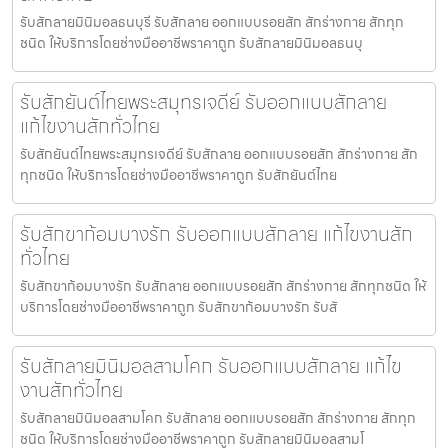
รับสักลายมินิมอลธนบุรี รับสักลาย ออกแบบรอยสัก สักร่างกาย สักทุก
ชนิด ให้บริการโดยช่างมืออาชีพราคาถูก รับสักลายมินิมอลธนบุ
รับสักยันต์ไทยพระสมุทรเจดีย์ รับออกแบบสักลาย
แก้ไขงานสักทั่วไทย
รับสักยันต์ไทยพระสมุทรเจดีย์ รับสักลาย ออกแบบรอยสัก สักร่างกาย สัก
ทุกชนิด ให้บริการโดยช่างมืออาชีพราคาถูก รับสักยันต์ไทย
รับสักขาก้อมบางรัก รับออกแบบสักลาย แก้ไขงานสัก
ทั่วไทย
รับสักขาก้อมบางรัก รับสักลาย ออกแบบรอยสัก สักร่างกาย สักทุกชนิด ให้
บริการโดยช่างมืออาชีพราคาถูก รับสักขาก้อมบางรัก รับสั
รับสักลายมินิมอลสามโคก รับออกแบบสักลาย แก้ไข
งานสักทั่วไทย
รับสักลายมินิมอลสามโคก รับสักลาย ออกแบบรอยสัก สักร่างกาย สักทุก
ชนิด ให้บริการโดยช่างมืออาชีพราคาถูก รับสักลายมินิมอลสามโ