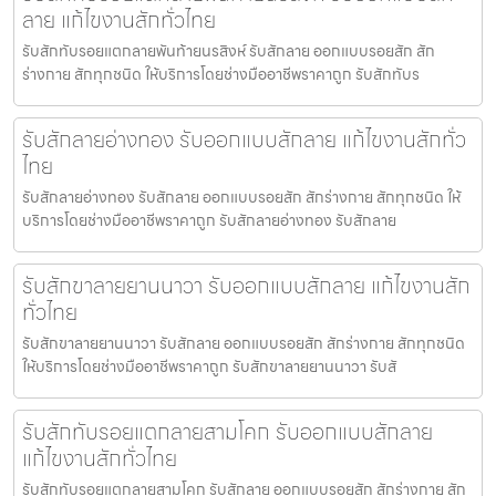
ลาย แก้ไขงานสักทั่วไทย
รับสักทับรอยแตกลายพันท้ายนรสิงห์ รับสักลาย ออกแบบรอยสัก สัก
ร่างกาย สักทุกชนิด ให้บริการโดยช่างมืออาชีพราคาถูก รับสักทับร
รับสักลายอ่างทอง รับออกแบบสักลาย แก้ไขงานสักทั่ว
ไทย
รับสักลายอ่างทอง รับสักลาย ออกแบบรอยสัก สักร่างกาย สักทุกชนิด ให้
บริการโดยช่างมืออาชีพราคาถูก รับสักลายอ่างทอง รับสักลาย
รับสักขาลายยานนาวา รับออกแบบสักลาย แก้ไขงานสัก
ทั่วไทย
รับสักขาลายยานนาวา รับสักลาย ออกแบบรอยสัก สักร่างกาย สักทุกชนิด
ให้บริการโดยช่างมืออาชีพราคาถูก รับสักขาลายยานนาวา รับสั
รับสักทับรอยแตกลายสามโคก รับออกแบบสักลาย
แก้ไขงานสักทั่วไทย
รับสักทับรอยแตกลายสามโคก รับสักลาย ออกแบบรอยสัก สักร่างกาย สัก