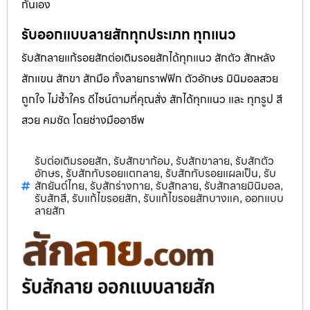
กันเอง
รับออกแบบลายสักทุกประเภท ทุกแนว
รับสักลายแก้รอยสักต่อเติมรอยสักได้ทุกแนว สักตัว สักหลัง
สักแขน สักขา สักมือ ทั้งลายกราฟฟิก ตัวอักษร มินิมอลสวย
ถูกใจ ไม่ซ้ำใคร ดีไซน์ตามที่คุณสั่ง สักได้ทุกแนว และ ทุกรูป สี
สวย คมชัด โดยช่างมืออาชีพ
รับต่อเติมรอยสัก
รับสักขาก้อม
รับสักขาลาย
รับสักตัว
,
,
,
อักษร
รับสักทับรอยแตกลาย
รับสักทับรอยแผลเป็น
รับ
,
,
,
สักยันต์ไทย
รับสักร่างกาย
รับสักลาย
รับสักลายมินิมอล
,
,
,
,
รับสักสี
รับแก้ไขรอยสัก
รับแก้ไขรอยสักบางแค
ออกแบบ
,
,
,
ลายสัก