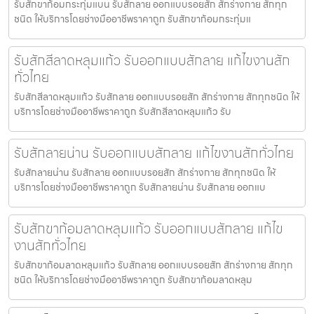
รับสักขาก้อมกระทุ่มแบน รับสักลาย ออกแบบรอยสัก สักร่างกาย สักทุก
ชนิด ให้บริการโดยช่างมืออาชีพราคาถูก รับสักขาก้อมกระทุ่มแ
รับสักสีลาดหลุมแก้ว รับออกแบบสักลาย แก้ไขงานสัก
ทั่วไทย
รับสักสีลาดหลุมแก้ว รับสักลาย ออกแบบรอยสัก สักร่างกาย สักทุกชนิด ให้
บริการโดยช่างมืออาชีพราคาถูก รับสักสีลาดหลุมแก้ว รับ
รับสักลายน่าน รับออกแบบสักลาย แก้ไขงานสักทั่วไทย
รับสักลายน่าน รับสักลาย ออกแบบรอยสัก สักร่างกาย สักทุกชนิด ให้
บริการโดยช่างมืออาชีพราคาถูก รับสักลายน่าน รับสักลาย ออกแบ
รับสักขาก้อมลาดหลุมแก้ว รับออกแบบสักลาย แก้ไข
งานสักทั่วไทย
รับสักขาก้อมลาดหลุมแก้ว รับสักลาย ออกแบบรอยสัก สักร่างกาย สักทุก
ชนิด ให้บริการโดยช่างมืออาชีพราคาถูก รับสักขาก้อมลาดหลุม