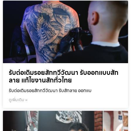
รับต่อเติมรอยสักทวีวัฒนา รับออกแบบสัก
ลาย แก้ไขงานสักทั่วไทย
รับต่อเติมรอยสักทวีวัฒนา รับสักลาย ออกแบ
ดูเพิ่มเติม »