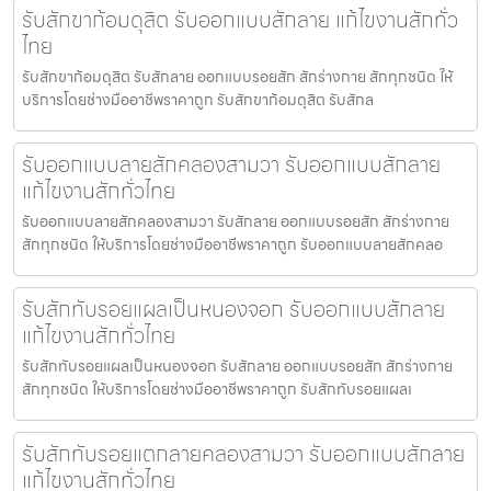
รับสักขาก้อมดุสิต รับออกแบบสักลาย แก้ไขงานสักทั่ว
ไทย
รับสักขาก้อมดุสิต รับสักลาย ออกแบบรอยสัก สักร่างกาย สักทุกชนิด ให้
บริการโดยช่างมืออาชีพราคาถูก รับสักขาก้อมดุสิต รับสักล
รับออกแบบลายสักคลองสามวา รับออกแบบสักลาย
แก้ไขงานสักทั่วไทย
รับออกแบบลายสักคลองสามวา รับสักลาย ออกแบบรอยสัก สักร่างกาย
สักทุกชนิด ให้บริการโดยช่างมืออาชีพราคาถูก รับออกแบบลายสักคลอ
รับสักทับรอยแผลเป็นหนองจอก รับออกแบบสักลาย
แก้ไขงานสักทั่วไทย
รับสักทับรอยแผลเป็นหนองจอก รับสักลาย ออกแบบรอยสัก สักร่างกาย
สักทุกชนิด ให้บริการโดยช่างมืออาชีพราคาถูก รับสักทับรอยแผลเ
รับสักทับรอยแตกลายคลองสามวา รับออกแบบสักลาย
แก้ไขงานสักทั่วไทย