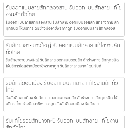
รับออกแบบลายสักคลองสาน รับออกแบบสักลาย แก้ไข
งานสักทั่วไทย
รับออกแบบลายสักคลองสาน รับสักลาย ออกแบบรอยสัก สักร่างกาย สัก
ทุกชนิด ให้บริการโดยช่างมืออาชีพราคาถูก รับออกแบบลายสักคลองส
รับสักขาลายบางใหญ่ รับออกแบบสักลาย แก้ไขงานสัก
ทั่วไทย
รับสักขาลายบางใหญ่ รับสักลาย ออกแบบรอยสัก สักร่างกาย สักทุกชนิด
ให้บริการโดยช่างมืออาชีพราคาถูก รับสักขาลายบางใหญ่ รับสั
รับสักสีดอนเมือง รับออกแบบสักลาย แก้ไขงานสักทั่ว
ไทย
รับสักสีดอนเมือง รับสักลาย ออกแบบรอยสัก สักร่างกาย สักทุกชนิด ให้
บริการโดยช่างมืออาชีพราคาถูก รับสักสีดอนเมือง รับสักลาย
รับแก้ไขรอยสักบางกะปิ รับออกแบบสักลาย แก้ไขงาน
สักทั่วไทย