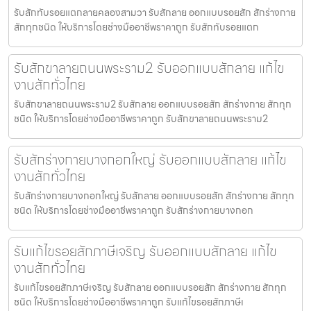
รับสักทับรอยแตกลายคลองสามวา รับสักลาย ออกแบบรอยสัก สักร่างกาย
สักทุกชนิด ให้บริการโดยช่างมืออาชีพราคาถูก รับสักทับรอยแตก
รับสักขาลายถนนพระราม2 รับออกแบบสักลาย แก้ไข
งานสักทั่วไทย
รับสักขาลายถนนพระราม2 รับสักลาย ออกแบบรอยสัก สักร่างกาย สักทุก
ชนิด ให้บริการโดยช่างมืออาชีพราคาถูก รับสักขาลายถนนพระราม2
รับสักร่างกายบางกอกใหญ่ รับออกแบบสักลาย แก้ไข
งานสักทั่วไทย
รับสักร่างกายบางกอกใหญ่ รับสักลาย ออกแบบรอยสัก สักร่างกาย สักทุก
ชนิด ให้บริการโดยช่างมืออาชีพราคาถูก รับสักร่างกายบางกอก
รับแก้ไขรอยสักภาษีเจริญ รับออกแบบสักลาย แก้ไข
งานสักทั่วไทย
รับแก้ไขรอยสักภาษีเจริญ รับสักลาย ออกแบบรอยสัก สักร่างกาย สักทุก
ชนิด ให้บริการโดยช่างมืออาชีพราคาถูก รับแก้ไขรอยสักภาษีเ