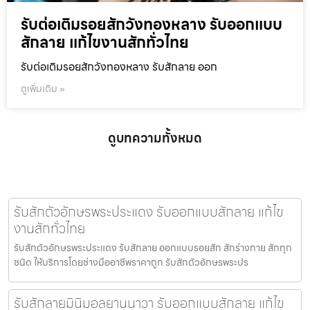
รับต่อเติมรอยสักวังทองหลาง รับออกแบบ
สักลาย แก้ไขงานสักทั่วไทย
รับต่อเติมรอยสักวังทองหลาง รับสักลาย ออก
ดูเพิ่มเติม »
ดูบทความทั้งหมด
รับสักตัวอักษรพระประแดง รับออกแบบสักลาย แก้ไข
งานสักทั่วไทย
รับสักตัวอักษรพระประแดง รับสักลาย ออกแบบรอยสัก สักร่างกาย สักทุก
ชนิด ให้บริการโดยช่างมืออาชีพราคาถูก รับสักตัวอักษรพระปร
รับสักลายมินิมอลยานนาวา รับออกแบบสักลาย แก้ไข