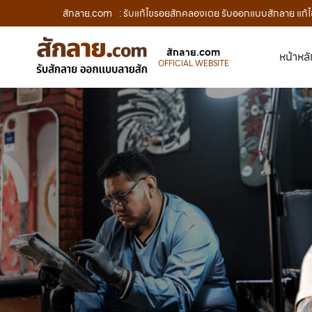
สักลาย.com
: รับแก้ไขรอยสักคลองเตย รับออกแบบสักลาย แก้ไ
สักลาย.com
หน้าหล
OFFICIAL WEBSITE