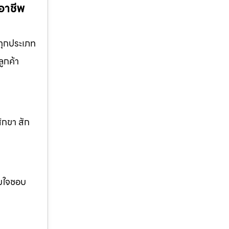
อาชีพ
ทุกประเภท
ูกค้า
ักขา สัก
ามใจชอบ