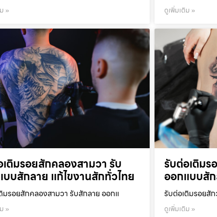
ิม »
ดูเพิ่มเติม »
่อเติมรอยสักคลองสามวา รับ
รับต่อเติมร
บบสักลาย แก้ไขงานสักทั่วไทย
ออกแบบสักล
เติมรอยสักคลองสามวา รับสักลาย ออกแ
รับต่อเติมรอยสั
ิม »
ดูเพิ่มเติม »