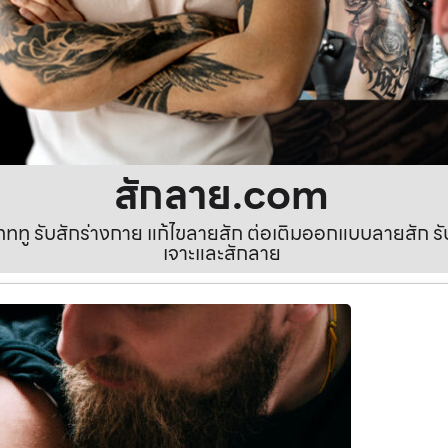
สักลาย.com
ทททู รับสักร่างกาย แก้ไขลายสัก ต่อเติมออกแบบลายสัก 
เจาะและสักลาย