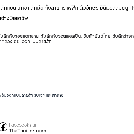
 สักแขน สักขา สักมือ ทั้งลายกราฟฟิก ตัวอักษร มินิมอลสวยถูกใจ
ยช่างมืออาชีพ
รับสักทับรอยแตกลาย
รับสักทับรอยแผลเป็น
รับสักยันต์ไทย
รับสักร่าง
,
,
,
ักคลองเตย
ออกแบบลายสัก
,
ัก รับออกแบบลายสัก รับเจาะและสักลาย
Facebook คลิก
TheThailink.com