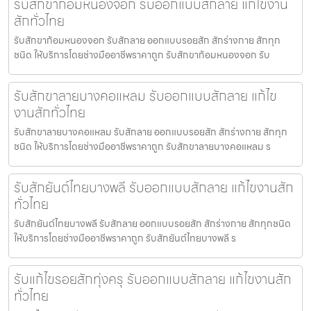
รับสักขาก้อมหนองจอก รับออกแบบสักลาย แก้ไขงาน
สักทั่วไทย
รับสักขาก้อมหนองจอก รับสักลาย ออกแบบรอยสัก สักร่างกาย สักทุก
ชนิด ให้บริการโดยช่างมืออาชีพราคาถูก รับสักขาก้อมหนองจอก รับ
รับสักขาลายบางคอแหลม รับออกแบบสักลาย แก้ไข
งานสักทั่วไทย
รับสักขาลายบางคอแหลม รับสักลาย ออกแบบรอยสัก สักร่างกาย สักทุก
ชนิด ให้บริการโดยช่างมืออาชีพราคาถูก รับสักขาลายบางคอแหลม ร
รับสักยันต์ไทยบางพลี รับออกแบบสักลาย แก้ไขงานสัก
ทั่วไทย
รับสักยันต์ไทยบางพลี รับสักลาย ออกแบบรอยสัก สักร่างกาย สักทุกชนิด
ให้บริการโดยช่างมืออาชีพราคาถูก รับสักยันต์ไทยบางพลี ร
รับแก้ไขรอยสักทุ่งครุ รับออกแบบสักลาย แก้ไขงานสัก
ทั่วไทย