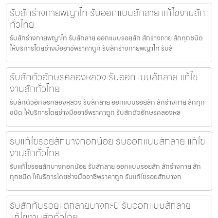
รับสักร่างกายพญาไท รับออกแบบสักลาย แก้ไขงานสัก
ทั่วไทย
รับสักร่างกายพญาไท รับสักลาย ออกแบบรอยสัก สักร่างกาย สักทุกชนิด
ให้บริการโดยช่างมืออาชีพราคาถูก รับสักร่างกายพญาไท รับสั
รับสักตัวอักษรคลองหลวง รับออกแบบสักลาย แก้ไข
งานสักทั่วไทย
รับสักตัวอักษรคลองหลวง รับสักลาย ออกแบบรอยสัก สักร่างกาย สักทุก
ชนิด ให้บริการโดยช่างมืออาชีพราคาถูก รับสักตัวอักษรคลองหล
รับแก้ไขรอยสักบางกอกน้อย รับออกแบบสักลาย แก้ไข
งานสักทั่วไทย
รับแก้ไขรอยสักบางกอกน้อย รับสักลาย ออกแบบรอยสัก สักร่างกาย สัก
ทุกชนิด ให้บริการโดยช่างมืออาชีพราคาถูก รับแก้ไขรอยสักบางก
รับสักทับรอยแตกลายบางกะปิ รับออกแบบสักลาย
แก้ไขงานสักทั่วไทย