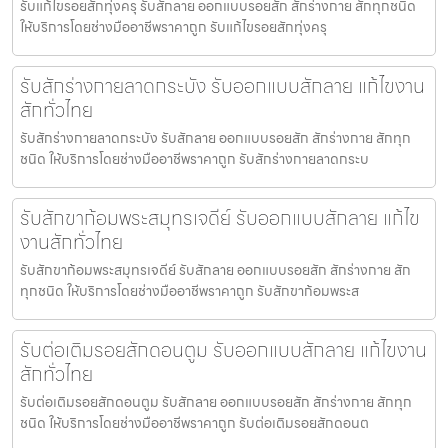
รับแก้ไขรอยสักทุ่งครุ รับสักลาย ออกแบบรอยสัก สักร่างกาย สักทุกชนิด
ให้บริการโดยช่างมืออาชีพราคาถูก รับแก้ไขรอยสักทุ่งครุ
รับสักร่างกายลาดกระบัง รับออกแบบสักลาย แก้ไขงาน
สักทั่วไทย
รับสักร่างกายลาดกระบัง รับสักลาย ออกแบบรอยสัก สักร่างกาย สักทุก
ชนิด ให้บริการโดยช่างมืออาชีพราคาถูก รับสักร่างกายลาดกระบ
รับสักขาก้อมพระสมุทรเจดีย์ รับออกแบบสักลาย แก้ไข
งานสักทั่วไทย
รับสักขาก้อมพระสมุทรเจดีย์ รับสักลาย ออกแบบรอยสัก สักร่างกาย สัก
ทุกชนิด ให้บริการโดยช่างมืออาชีพราคาถูก รับสักขาก้อมพระส
รับต่อเติมรอยสักดอนตูม รับออกแบบสักลาย แก้ไขงาน
สักทั่วไทย
รับต่อเติมรอยสักดอนตูม รับสักลาย ออกแบบรอยสัก สักร่างกาย สักทุก
ชนิด ให้บริการโดยช่างมืออาชีพราคาถูก รับต่อเติมรอยสักดอนต