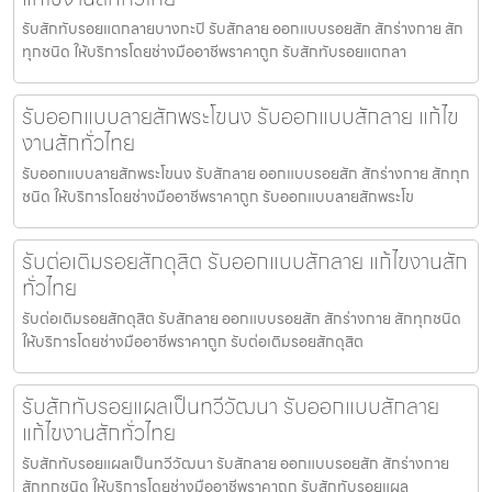
รับสักทับรอยแตกลายบางกะปิ รับสักลาย ออกแบบรอยสัก สักร่างกาย สัก
ทุกชนิด ให้บริการโดยช่างมืออาชีพราคาถูก รับสักทับรอยแตกลา
รับออกแบบลายสักพระโขนง รับออกแบบสักลาย แก้ไข
งานสักทั่วไทย
รับออกแบบลายสักพระโขนง รับสักลาย ออกแบบรอยสัก สักร่างกาย สักทุก
ชนิด ให้บริการโดยช่างมืออาชีพราคาถูก รับออกแบบลายสักพระโข
รับต่อเติมรอยสักดุสิต รับออกแบบสักลาย แก้ไขงานสัก
ทั่วไทย
รับต่อเติมรอยสักดุสิต รับสักลาย ออกแบบรอยสัก สักร่างกาย สักทุกชนิด
ให้บริการโดยช่างมืออาชีพราคาถูก รับต่อเติมรอยสักดุสิต
รับสักทับรอยแผลเป็นทวีวัฒนา รับออกแบบสักลาย
แก้ไขงานสักทั่วไทย
รับสักทับรอยแผลเป็นทวีวัฒนา รับสักลาย ออกแบบรอยสัก สักร่างกาย
สักทุกชนิด ให้บริการโดยช่างมืออาชีพราคาถูก รับสักทับรอยแผล