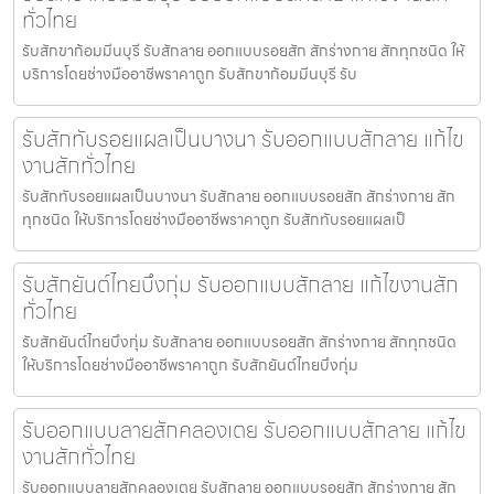
ทั่วไทย
รับสักขาก้อมมีนบุรี รับสักลาย ออกแบบรอยสัก สักร่างกาย สักทุกชนิด ให้
บริการโดยช่างมืออาชีพราคาถูก รับสักขาก้อมมีนบุรี รับ
รับสักทับรอยแผลเป็นบางนา รับออกแบบสักลาย แก้ไข
งานสักทั่วไทย
รับสักทับรอยแผลเป็นบางนา รับสักลาย ออกแบบรอยสัก สักร่างกาย สัก
ทุกชนิด ให้บริการโดยช่างมืออาชีพราคาถูก รับสักทับรอยแผลเป็
รับสักยันต์ไทยบึงกุ่ม รับออกแบบสักลาย แก้ไขงานสัก
ทั่วไทย
รับสักยันต์ไทยบึงกุ่ม รับสักลาย ออกแบบรอยสัก สักร่างกาย สักทุกชนิด
ให้บริการโดยช่างมืออาชีพราคาถูก รับสักยันต์ไทยบึงกุ่ม
รับออกแบบลายสักคลองเตย รับออกแบบสักลาย แก้ไข
งานสักทั่วไทย
รับออกแบบลายสักคลองเตย รับสักลาย ออกแบบรอยสัก สักร่างกาย สัก