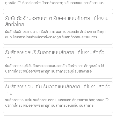
ทุกชนิด ให้บริการโดยช่างมืออาชีพราคาถูก รับออกแบบลายสักยานนา
รับสักตัวอักษรยานนาวา รับออกแบบสักลาย แก้ไขงาน
สักทั่วไทย
รับสักตัวอักษรยานนาวา รับสักลาย ออกแบบรอยสัก สักร่างกาย สักทุก
ชนิด ให้บริการโดยช่างมืออาชีพราคาถูก รับสักตัวอักษรยานนาวา
รับสักลายชลบุรี รับออกแบบสักลาย แก้ไขงานสักทั่ว
ไทย
รับสักลายชลบุรี รับสักลาย ออกแบบรอยสัก สักร่างกาย สักทุกชนิด ให้
บริการโดยช่างมืออาชีพราคาถูก รับสักลายชลบุรี รับสักลาย อ
รับสักลายขอนแก่น รับออกแบบสักลาย แก้ไขงานสักทั่ว
ไทย
รับสักลายขอนแก่น รับสักลาย ออกแบบรอยสัก สักร่างกาย สักทุกชนิด ให้
บริการโดยช่างมืออาชีพราคาถูก รับสักลายขอนแก่น รับสักลาย