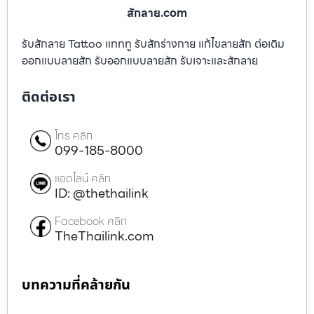
สักลาย.com
รับสักลาย Tattoo แทททู รับสักร่างกาย แก้ไขลายสัก ต่อเติม
ออกแบบลายสัก รับออกแบบลายสัก รับเจาะและสักลาย
ติดต่อเรา
โทร คลิก
099-185-8000
แอดไลน์ คลิก
ID: @thethailink
Facebook คลิก
TheThailink.com
บทความที่คล้ายกัน