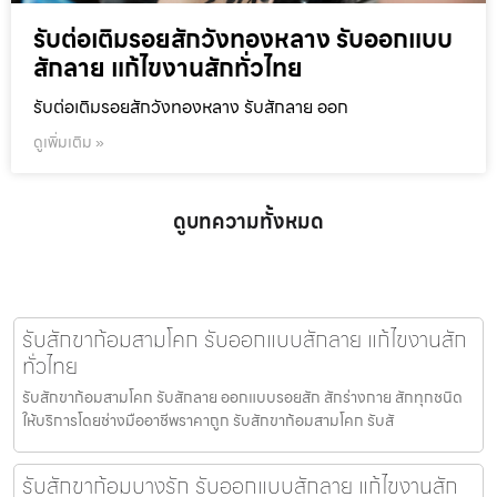
รับต่อเติมรอยสักวังทองหลาง รับออกแบบ
สักลาย แก้ไขงานสักทั่วไทย
รับต่อเติมรอยสักวังทองหลาง รับสักลาย ออก
ดูเพิ่มเติม »
ดูบทความทั้งหมด
รับสักขาก้อมสามโคก รับออกแบบสักลาย แก้ไขงานสัก
ทั่วไทย
รับสักขาก้อมสามโคก รับสักลาย ออกแบบรอยสัก สักร่างกาย สักทุกชนิด
ให้บริการโดยช่างมืออาชีพราคาถูก รับสักขาก้อมสามโคก รับสั
รับสักขาก้อมบางรัก รับออกแบบสักลาย แก้ไขงานสัก