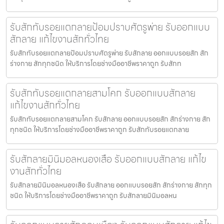
รับสักทับรอยแตกลายป้อมปราบศัตรูพ่าย รับออกแบบ
สักลาย แก้ไขงานสักทั่วไทย
รับสักทับรอยแตกลายป้อมปราบศัตรูพ่าย รับสักลาย ออกแบบรอยสัก สัก
ร่างกาย สักทุกชนิด ให้บริการโดยช่างมืออาชีพราคาถูก รับสักท
รับสักทับรอยแตกลายสามโคก รับออกแบบสักลาย
แก้ไขงานสักทั่วไทย
รับสักทับรอยแตกลายสามโคก รับสักลาย ออกแบบรอยสัก สักร่างกาย สัก
ทุกชนิด ให้บริการโดยช่างมืออาชีพราคาถูก รับสักทับรอยแตกลาย
รับสักลายมินิมอลหนองเสือ รับออกแบบสักลาย แก้ไข
งานสักทั่วไทย
รับสักลายมินิมอลหนองเสือ รับสักลาย ออกแบบรอยสัก สักร่างกาย สักทุก
ชนิด ให้บริการโดยช่างมืออาชีพราคาถูก รับสักลายมินิมอลหน