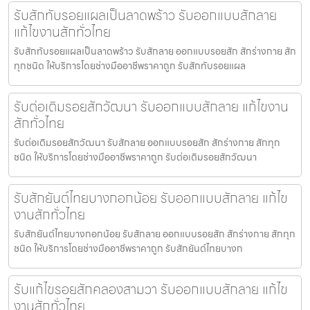
รับสักทับรอยแผลเป็นลาดพร้าว รับออกแบบสักลาย
แก้ไขงานสักทั่วไทย
รับสักทับรอยแผลเป็นลาดพร้าว รับสักลาย ออกแบบรอยสัก สักร่างกาย สัก
ทุกชนิด ให้บริการโดยช่างมืออาชีพราคาถูก รับสักทับรอยแผล
รับต่อเติมรอยสักวัฒนา รับออกแบบสักลาย แก้ไขงาน
สักทั่วไทย
รับต่อเติมรอยสักวัฒนา รับสักลาย ออกแบบรอยสัก สักร่างกาย สักทุก
ชนิด ให้บริการโดยช่างมืออาชีพราคาถูก รับต่อเติมรอยสักวัฒนา
รับสักยันต์ไทยบางกอกน้อย รับออกแบบสักลาย แก้ไข
งานสักทั่วไทย
รับสักยันต์ไทยบางกอกน้อย รับสักลาย ออกแบบรอยสัก สักร่างกาย สักทุก
ชนิด ให้บริการโดยช่างมืออาชีพราคาถูก รับสักยันต์ไทยบางก
รับแก้ไขรอยสักคลองสามวา รับออกแบบสักลาย แก้ไข
งานสักทั่วไทย