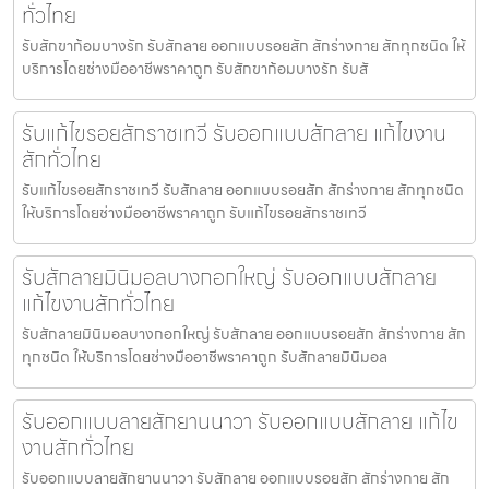
ทั่วไทย
รับสักขาก้อมบางรัก รับสักลาย ออกแบบรอยสัก สักร่างกาย สักทุกชนิด ให้
บริการโดยช่างมืออาชีพราคาถูก รับสักขาก้อมบางรัก รับสั
รับแก้ไขรอยสักราชเทวี รับออกแบบสักลาย แก้ไขงาน
สักทั่วไทย
รับแก้ไขรอยสักราชเทวี รับสักลาย ออกแบบรอยสัก สักร่างกาย สักทุกชนิด
ให้บริการโดยช่างมืออาชีพราคาถูก รับแก้ไขรอยสักราชเทวี
รับสักลายมินิมอลบางกอกใหญ่ รับออกแบบสักลาย
แก้ไขงานสักทั่วไทย
รับสักลายมินิมอลบางกอกใหญ่ รับสักลาย ออกแบบรอยสัก สักร่างกาย สัก
ทุกชนิด ให้บริการโดยช่างมืออาชีพราคาถูก รับสักลายมินิมอล
รับออกแบบลายสักยานนาวา รับออกแบบสักลาย แก้ไข
งานสักทั่วไทย
รับออกแบบลายสักยานนาวา รับสักลาย ออกแบบรอยสัก สักร่างกาย สัก