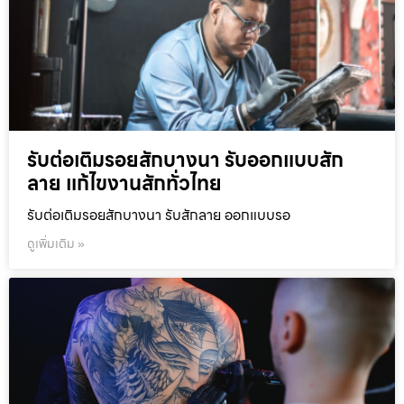
รับต่อเติมรอยสักบางนา รับออกแบบสัก
ลาย แก้ไขงานสักทั่วไทย
รับต่อเติมรอยสักบางนา รับสักลาย ออกแบบรอ
ดูเพิ่มเติม »