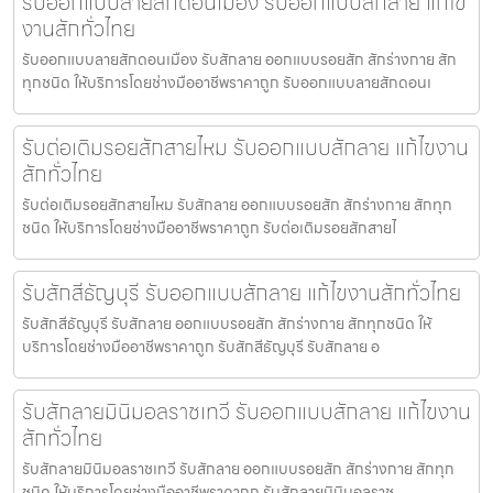
รับออกแบบลายสักดอนเมือง รับออกแบบสักลาย แก้ไข
งานสักทั่วไทย
รับออกแบบลายสักดอนเมือง รับสักลาย ออกแบบรอยสัก สักร่างกาย สัก
ทุกชนิด ให้บริการโดยช่างมืออาชีพราคาถูก รับออกแบบลายสักดอนเ
รับต่อเติมรอยสักสายไหม รับออกแบบสักลาย แก้ไขงาน
สักทั่วไทย
รับต่อเติมรอยสักสายไหม รับสักลาย ออกแบบรอยสัก สักร่างกาย สักทุก
ชนิด ให้บริการโดยช่างมืออาชีพราคาถูก รับต่อเติมรอยสักสายไ
รับสักสีธัญบุรี รับออกแบบสักลาย แก้ไขงานสักทั่วไทย
รับสักสีธัญบุรี รับสักลาย ออกแบบรอยสัก สักร่างกาย สักทุกชนิด ให้
บริการโดยช่างมืออาชีพราคาถูก รับสักสีธัญบุรี รับสักลาย อ
รับสักลายมินิมอลราชเทวี รับออกแบบสักลาย แก้ไขงาน
สักทั่วไทย
รับสักลายมินิมอลราชเทวี รับสักลาย ออกแบบรอยสัก สักร่างกาย สักทุก
ชนิด ให้บริการโดยช่างมืออาชีพราคาถูก รับสักลายมินิมอลราช