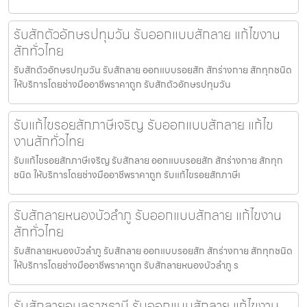
รับสักตัวอักษรปทุมวัน รับออกแบบสักลาย แก้ไขงาน
สักทั่วไทย
รับสักตัวอักษรปทุมวัน รับสักลาย ออกแบบรอยสัก สักร่างกาย สักทุกชนิด
ให้บริการโดยช่างมืออาชีพราคาถูก รับสักตัวอักษรปทุมวัน
รับแก้ไขรอยสักภาษีเจริญ รับออกแบบสักลาย แก้ไข
งานสักทั่วไทย
รับแก้ไขรอยสักภาษีเจริญ รับสักลาย ออกแบบรอยสัก สักร่างกาย สักทุก
ชนิด ให้บริการโดยช่างมืออาชีพราคาถูก รับแก้ไขรอยสักภาษีเ
รับสักลายหนองบัวลำภู รับออกแบบสักลาย แก้ไขงาน
สักทั่วไทย
รับสักลายหนองบัวลำภู รับสักลาย ออกแบบรอยสัก สักร่างกาย สักทุกชนิด
ให้บริการโดยช่างมืออาชีพราคาถูก รับสักลายหนองบัวลำภู ร
รับสักลายอุบลราชธานี รับออกแบบสักลาย แก้ไขงาน