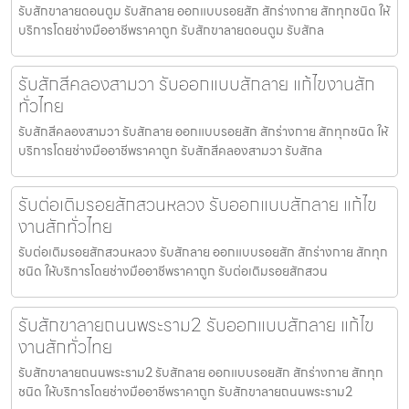
รับสักขาลายดอนตูม รับสักลาย ออกแบบรอยสัก สักร่างกาย สักทุกชนิด ให้
บริการโดยช่างมืออาชีพราคาถูก รับสักขาลายดอนตูม รับสักล
รับสักสีคลองสามวา รับออกแบบสักลาย แก้ไขงานสัก
ทั่วไทย
รับสักสีคลองสามวา รับสักลาย ออกแบบรอยสัก สักร่างกาย สักทุกชนิด ให้
บริการโดยช่างมืออาชีพราคาถูก รับสักสีคลองสามวา รับสักล
รับต่อเติมรอยสักสวนหลวง รับออกแบบสักลาย แก้ไข
งานสักทั่วไทย
รับต่อเติมรอยสักสวนหลวง รับสักลาย ออกแบบรอยสัก สักร่างกาย สักทุก
ชนิด ให้บริการโดยช่างมืออาชีพราคาถูก รับต่อเติมรอยสักสวน
รับสักขาลายถนนพระราม2 รับออกแบบสักลาย แก้ไข
งานสักทั่วไทย
รับสักขาลายถนนพระราม2 รับสักลาย ออกแบบรอยสัก สักร่างกาย สักทุก
ชนิด ให้บริการโดยช่างมืออาชีพราคาถูก รับสักขาลายถนนพระราม2