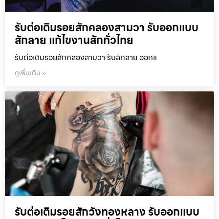
รับต่อเติมรอยสักคลองสามวา รับออกแบบ
สักลาย แก้ไขงานสักทั่วไทย
รับต่อเติมรอยสักคลองสามวา รับสักลาย ออกแ
ดูเพิ่มเติม »
รับต่อเติมรอยสักวังทองหลาง รับออกแบบ