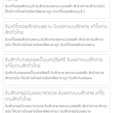
รับแก้ไขรอยสักธนบุรี รับสักลาย ออกแบบรอยสัก สักร่างกาย สักทุกชนิด
ให้บริการโดยช่างมืออาชีพราคาถูก รับแก้ไขรอยสักธนบุรี ร
รับแก้ไขรอยสักสามพราน รับออกแบบสักลาย แก้ไขงาน
สักทั่วไทย
รับแก้ไขรอยสักสามพราน รับสักลาย ออกแบบรอยสัก สักร่างกาย สักทุก
ชนิด ให้บริการโดยช่างมืออาชีพราคาถูก รับแก้ไขรอยสักสามพราน
รับสักทับรอยแผลเป็นนครชัยศรี รับออกแบบสักลาย
แก้ไขงานสักทั่วไทย
รับสักทับรอยแผลเป็นนครชัยศรี รับสักลาย ออกแบบรอยสัก สักร่างกาย
สักทุกชนิด ให้บริการโดยช่างมืออาชีพราคาถูก รับสักทับรอยแผ
รับสักลายมินิมอลบางกรวย รับออกแบบสักลาย แก้ไข
งานสักทั่วไทย
รับสักลายมินิมอลบางกรวย รับสักลาย ออกแบบรอยสัก สักร่างกาย สักทุก
ชนิด ให้บริการโดยช่างมืออาชีพราคาถูก รับสักลายมินิมอลบาง