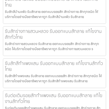
ไทย
รับสักสีบ้านแพ้ว รับสักลาย ออกแบบรอยสัก สักร่างกาย สักทุกชนิด ให้
บริการโดยช่างมืออาชีพราคาถูก รับสักสีบ้านแพ้ว รับสักลาย
รับสักร่างกายสวนหลวง รับออกแบบสักลาย แก้ไขงาน
สักทั่วไทย
รับสักร่างกายสวนหลวง รับสักลาย ออกแบบรอยสัก สักร่างกาย สักทุก
ชนิด ให้บริการโดยช่างมืออาชีพราคาถูก รับสักร่างกายสวนหลวง ร
รับสักสีกำแพงแสน รับออกแบบสักลาย แก้ไขงานสักทั่ว
ไทย
รับสักสีกำแพงแสน รับสักลาย ออกแบบรอยสัก สักร่างกาย สักทุกชนิด ให้
บริการโดยช่างมืออาชีพราคาถูก รับสักสีกำแพงแสน รับสักลาย
รับต่อเติมรอยสักกำแพงแสน รับออกแบบสักลาย แก้ไข
งานสักทั่วไทย
รับต่อเติมรอยสักกำแพงแสน รับสักลาย ออกแบบรอยสัก สักร่างกาย สัก