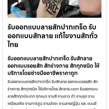
รับออกแบบลายสักปากเกร็ด รับ
ออกแบบสักลาย แก้ไขงานสักทั่ว
ไทย
รับออกแบบลายสักปากเกร็ด รับสักลาย
ออกแบบรอยสัก สักร่างกาย สักทุกชนิด ให้
บริการโดยช่างมืออาชีพราคาถูก
รับออกแบบลายสักปากเกร็ด รับสักลาย ออกแบบรอยสัก สัก
ร่างกาย สักทุกชนิด ให้บริการโดย สักลาย.com รับออกแบบ
ลายสักทุกประเภท ทุกแนว งานสี งานขาว ดำ งานจุด งาน
เหมือนจริง งานการตูน งานมังงะ งานลายญี่ปุ่น และ แบบอี