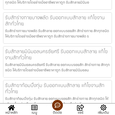
ทุกชนิด ให้บริการโดยช่างมืออาชีพราคาถูก รับสักลายมินิมอ
รับสักร่างกายบางพลัด รับออกแบบสักลาย แก้ไขงาน
สักทั่วไทย
รับสักร่างกายบางพลัด รับสักลาย ออกแบบรอยสัก สักร่างกาย สักทุกชนิด
ให้บริการโดยช่างมืออาชีพราคาถูก รับสักร่างกายบางพลัด ร
รับสักลายมินิมอลนครชัยศรี รับออกแบบสักลาย แก้ไข
งานสักทั่วไทย
รับสักลายมินิมอลนครชัยศรี รับสักลาย ออกแบบรอยสัก สักร่างกาย สักทุก
ชนิด ให้บริการโดยช่างมืออาชีพราคาถูก รับสักลายมินิมอลน
รับสักขาก้อมบึงกุ่ม รับออกแบบสักลาย แก้ไขงานสัก
ทั่วไทย
รับสักขาก้อมบึงกุ่ม รับสักลาย ออกแบบรอยสัก สักร่างกาย สักทุกชนิด ให้
บริการโดยช่างมืออาชีพราคาถูก รับสักขาก้อมบึงกุ่ม รับ
หน้าหลัก
เมนู
ติดต่อ
แชร์
เพิ่มเติม