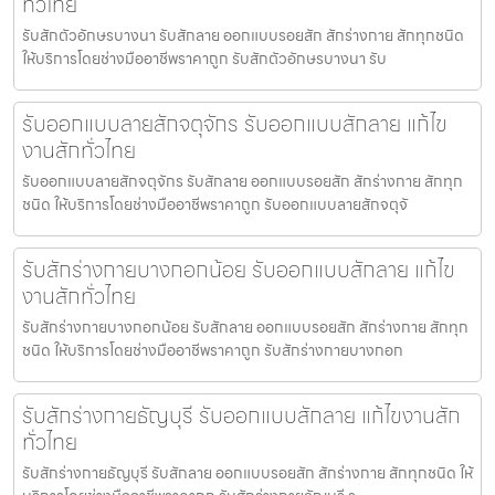
ทั่วไทย
รับสักตัวอักษรบางนา รับสักลาย ออกแบบรอยสัก สักร่างกาย สักทุกชนิด
ให้บริการโดยช่างมืออาชีพราคาถูก รับสักตัวอักษรบางนา รับ
รับออกแบบลายสักจตุจักร รับออกแบบสักลาย แก้ไข
งานสักทั่วไทย
รับออกแบบลายสักจตุจักร รับสักลาย ออกแบบรอยสัก สักร่างกาย สักทุก
ชนิด ให้บริการโดยช่างมืออาชีพราคาถูก รับออกแบบลายสักจตุจั
รับสักร่างกายบางกอกน้อย รับออกแบบสักลาย แก้ไข
งานสักทั่วไทย
รับสักร่างกายบางกอกน้อย รับสักลาย ออกแบบรอยสัก สักร่างกาย สักทุก
ชนิด ให้บริการโดยช่างมืออาชีพราคาถูก รับสักร่างกายบางกอก
รับสักร่างกายธัญบุรี รับออกแบบสักลาย แก้ไขงานสัก
ทั่วไทย
รับสักร่างกายธัญบุรี รับสักลาย ออกแบบรอยสัก สักร่างกาย สักทุกชนิด ให้