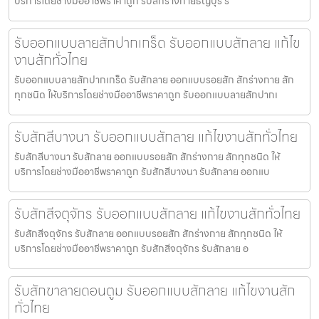
บริการโดยช่างมืออาชีพราคาถูก รับสักร่างกายธัญบุรี ร
รับออกแบบลายสักปากเกร็ด รับออกแบบสักลาย แก้ไข
งานสักทั่วไทย
รับออกแบบลายสักปากเกร็ด รับสักลาย ออกแบบรอยสัก สักร่างกาย สัก
ทุกชนิด ให้บริการโดยช่างมืออาชีพราคาถูก รับออกแบบลายสักปากเ
รับสักสีบางนา รับออกแบบสักลาย แก้ไขงานสักทั่วไทย
รับสักสีบางนา รับสักลาย ออกแบบรอยสัก สักร่างกาย สักทุกชนิด ให้
บริการโดยช่างมืออาชีพราคาถูก รับสักสีบางนา รับสักลาย ออกแบ
รับสักสีจตุจักร รับออกแบบสักลาย แก้ไขงานสักทั่วไทย
รับสักสีจตุจักร รับสักลาย ออกแบบรอยสัก สักร่างกาย สักทุกชนิด ให้
บริการโดยช่างมืออาชีพราคาถูก รับสักสีจตุจักร รับสักลาย อ
รับสักขาลายดอนตูม รับออกแบบสักลาย แก้ไขงานสัก
ทั่วไทย