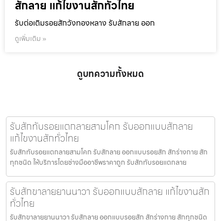
สักลาย แก้ไขงานสักทั่วไทย
รับต่อเติมรอยสักวังทองหลาง รับสักลาย ออก
ดูเพิ่มเติม »
ดูบทความทั้งหมด
รับสักทับรอยแตกลายสามโคก รับออกแบบสักลาย
แก้ไขงานสักทั่วไทย
รับสักทับรอยแตกลายสามโคก รับสักลาย ออกแบบรอยสัก สักร่างกาย สัก
ทุกชนิด ให้บริการโดยช่างมืออาชีพราคาถูก รับสักทับรอยแตกลาย
รับสักขาลายยานนาวา รับออกแบบสักลาย แก้ไขงานสัก
ทั่วไทย
รับสักขาลายยานนาวา รับสักลาย ออกแบบรอยสัก สักร่างกาย สักทุกชนิด