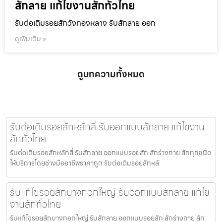
สักลาย แก้ไขงานสักทั่วไทย
รับต่อเติมรอยสักวังทองหลาง รับสักลาย ออก
ดูเพิ่มเติม »
ดูบทความทั้งหมด
รับต่อเติมรอยสักหลักสี่ รับออกแบบสักลาย แก้ไขงาน
สักทั่วไทย
รับต่อเติมรอยสักหลักสี่ รับสักลาย ออกแบบรอยสัก สักร่างกาย สักทุกชนิด
ให้บริการโดยช่างมืออาชีพราคาถูก รับต่อเติมรอยสักหลั
รับแก้ไขรอยสักบางกอกใหญ่ รับออกแบบสักลาย แก้ไข
งานสักทั่วไทย
รับแก้ไขรอยสักบางกอกใหญ่ รับสักลาย ออกแบบรอยสัก สักร่างกาย สัก