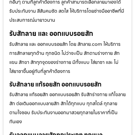
กอื่นๆ ตามที่ลูกค้าต้องการ ลูกค้าสามารถเลือกลายมาเองได้
รับประกันงาน สีสันคมชัด สดใส ให้บริการโดยช่างมืออาชีพที่มี
ประสบการณ์มายาวนาน
รับสักลาย และ ออกแบบรอยสัก
รับสักลาย และ ออกแบบรอยสัก โดย สักลาย.com ให้บริการ
การสักลายทุกด้าน ทุกชนิด ไม่ว่าจะเป็น สักตามร่างกาย สัก
แขน สักขา สักทุกจุดของร่างกาย มีทั้งแบบ ใส่ยาชา และ ไม่
ใส่ยาชาขึ้นอยู่กับที่ลูกค้าต้องการ
รับสักลาย แก้รอยสัก ออกแบบรอยสัก
รับสักลาย แก้รอยสัก ออกแบบรอยสัก รับสักร่างกาย แก้ไขลาย
สัก ต่อเติมออกแบบลายสัก สักได้ทุกแบบ ทุกสไตล์ ทุกลาย
ตามใจชอบ รับประกันงานออกมาสวยทุกลายในราคาที่เป็น
กันเอง
รับออกแบบลายสักทุกประเภท ทุกแนว