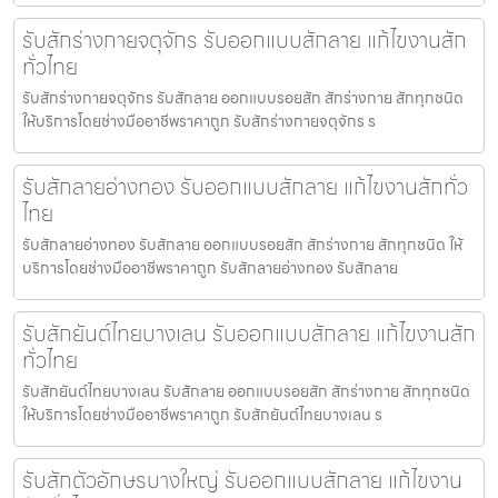
รับสักร่างกายจตุจักร รับออกแบบสักลาย แก้ไขงานสัก
ทั่วไทย
รับสักร่างกายจตุจักร รับสักลาย ออกแบบรอยสัก สักร่างกาย สักทุกชนิด
ให้บริการโดยช่างมืออาชีพราคาถูก รับสักร่างกายจตุจักร ร
รับสักลายอ่างทอง รับออกแบบสักลาย แก้ไขงานสักทั่ว
ไทย
รับสักลายอ่างทอง รับสักลาย ออกแบบรอยสัก สักร่างกาย สักทุกชนิด ให้
บริการโดยช่างมืออาชีพราคาถูก รับสักลายอ่างทอง รับสักลาย
รับสักยันต์ไทยบางเลน รับออกแบบสักลาย แก้ไขงานสัก
ทั่วไทย
รับสักยันต์ไทยบางเลน รับสักลาย ออกแบบรอยสัก สักร่างกาย สักทุกชนิด
ให้บริการโดยช่างมืออาชีพราคาถูก รับสักยันต์ไทยบางเลน ร
รับสักตัวอักษรบางใหญ่ รับออกแบบสักลาย แก้ไขงาน