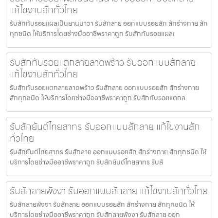
แก้ไขงานสักทั่วไทย
รับสักทับรอยแผลเป็นยานนาวา รับสักลาย ออกแบบรอยสัก สักร่างกาย สัก
ทุกชนิด ให้บริการโดยช่างมืออาชีพราคาถูก รับสักทับรอยแผลเ
รับสักทับรอยแตกลายลาดพร้าว รับออกแบบสักลาย
แก้ไขงานสักทั่วไทย
รับสักทับรอยแตกลายลาดพร้าว รับสักลาย ออกแบบรอยสัก สักร่างกาย
สักทุกชนิด ให้บริการโดยช่างมืออาชีพราคาถูก รับสักทับรอยแตกล
รับสักยันต์ไทยสาทร รับออกแบบสักลาย แก้ไขงานสัก
ทั่วไทย
รับสักยันต์ไทยสาทร รับสักลาย ออกแบบรอยสัก สักร่างกาย สักทุกชนิด ให้
บริการโดยช่างมืออาชีพราคาถูก รับสักยันต์ไทยสาทร รับสั
รับสักลายพังงา รับออกแบบสักลาย แก้ไขงานสักทั่วไทย
รับสักลายพังงา รับสักลาย ออกแบบรอยสัก สักร่างกาย สักทุกชนิด ให้
บริการโดยช่างมืออาชีพราคาถูก รับสักลายพังงา รับสักลาย ออก