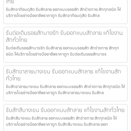
ไทย
รับสักขาก้อมดุสิต รับสักลาย ออกแบบรอยสัก สักร่างกาย สักทุกชนิด ให้
บริการโดยช่างมืออาชีพราคาถูก รับสักขาก้อมดุสิต รับสักล
รับต่อเติมรอยสักบางรัก รับออกแบบสักลาย แก้ไขงาน
สักทั่วไทย
รับต่อเติมรอยสักบางรัก รับสักลาย ออกแบบรอยสัก สักร่างกาย สักทุก
ชนิด ให้บริการโดยช่างมืออาชีพราคาถูก รับต่อเติมรอยสักบางร
รับสักขาลายบางเขน รับออกแบบสักลาย แก้ไขงานสัก
ทั่วไทย
รับสักขาลายบางเขน รับสักลาย ออกแบบรอยสัก สักร่างกาย สักทุกชนิด ให้
บริการโดยช่างมืออาชีพราคาถูก รับสักขาลายบางเขน รับสักล
รับสักสีบางเขน รับออกแบบสักลาย แก้ไขงานสักทั่วไทย
รับสักสีบางเขน รับสักลาย ออกแบบรอยสัก สักร่างกาย สักทุกชนิด ให้
บริการโดยช่างมืออาชีพราคาถูก รับสักสีบางเขน รับสักลาย ออก