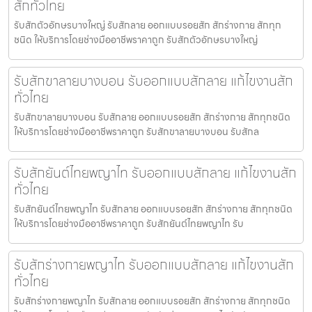
สักทั่วไทย
รับสักตัวอักษรบางใหญ่ รับสักลาย ออกแบบรอยสัก สักร่างกาย สักทุก
ชนิด ให้บริการโดยช่างมืออาชีพราคาถูก รับสักตัวอักษรบางใหญ่
รับสักขาลายบางบอน รับออกแบบสักลาย แก้ไขงานสัก
ทั่วไทย
รับสักขาลายบางบอน รับสักลาย ออกแบบรอยสัก สักร่างกาย สักทุกชนิด
ให้บริการโดยช่างมืออาชีพราคาถูก รับสักขาลายบางบอน รับสักล
รับสักยันต์ไทยพญาไท รับออกแบบสักลาย แก้ไขงานสัก
ทั่วไทย
รับสักยันต์ไทยพญาไท รับสักลาย ออกแบบรอยสัก สักร่างกาย สักทุกชนิด
ให้บริการโดยช่างมืออาชีพราคาถูก รับสักยันต์ไทยพญาไท รับ
รับสักร่างกายพญาไท รับออกแบบสักลาย แก้ไขงานสัก
ทั่วไทย
รับสักร่างกายพญาไท รับสักลาย ออกแบบรอยสัก สักร่างกาย สักทุกชนิด