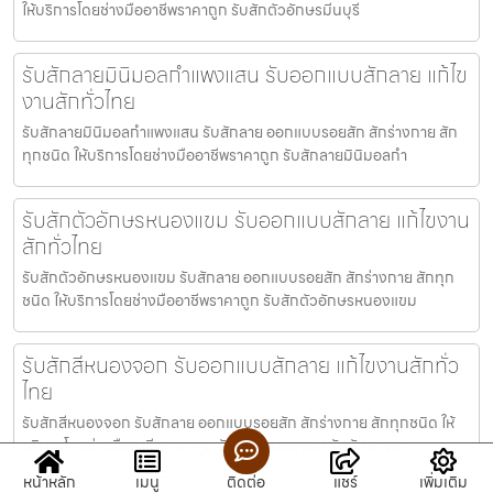
ให้บริการโดยช่างมืออาชีพราคาถูก รับสักตัวอักษรมีนบุรี
รับสักลายมินิมอลกำแพงแสน รับออกแบบสักลาย แก้ไข
งานสักทั่วไทย
รับสักลายมินิมอลกำแพงแสน รับสักลาย ออกแบบรอยสัก สักร่างกาย สัก
ทุกชนิด ให้บริการโดยช่างมืออาชีพราคาถูก รับสักลายมินิมอลกำ
รับสักตัวอักษรหนองแขม รับออกแบบสักลาย แก้ไขงาน
สักทั่วไทย
รับสักตัวอักษรหนองแขม รับสักลาย ออกแบบรอยสัก สักร่างกาย สักทุก
ชนิด ให้บริการโดยช่างมืออาชีพราคาถูก รับสักตัวอักษรหนองแขม
รับสักสีหนองจอก รับออกแบบสักลาย แก้ไขงานสักทั่ว
ไทย
รับสักสีหนองจอก รับสักลาย ออกแบบรอยสัก สักร่างกาย สักทุกชนิด ให้
บริการโดยช่างมืออาชีพราคาถูก รับสักสีหนองจอก รับสักลาย อ
หน้าหลัก
เมนู
ติดต่อ
แชร์
เพิ่มเติม