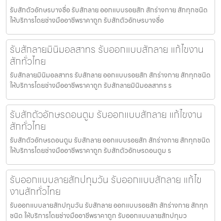
รับสักตัวอักษรบางซื่อ รับสักลาย ออกแบบรอยสัก สักร่างกาย สักทุกชนิด
ให้บริการโดยช่างมืออาชีพราคาถูก รับสักตัวอักษรบางซื่อ
รับสักลายมินิมอลสาทร รับออกแบบสักลาย แก้ไขงาน
สักทั่วไทย
รับสักลายมินิมอลสาทร รับสักลาย ออกแบบรอยสัก สักร่างกาย สักทุกชนิด
ให้บริการโดยช่างมืออาชีพราคาถูก รับสักลายมินิมอลสาทร ร
รับสักตัวอักษรดอนตูม รับออกแบบสักลาย แก้ไขงาน
สักทั่วไทย
รับสักตัวอักษรดอนตูม รับสักลาย ออกแบบรอยสัก สักร่างกาย สักทุกชนิด
ให้บริการโดยช่างมืออาชีพราคาถูก รับสักตัวอักษรดอนตูม ร
รับออกแบบลายสักปทุมวัน รับออกแบบสักลาย แก้ไข
งานสักทั่วไทย
รับออกแบบลายสักปทุมวัน รับสักลาย ออกแบบรอยสัก สักร่างกาย สักทุก
ชนิด ให้บริการโดยช่างมืออาชีพราคาถูก รับออกแบบลายสักปทุมว