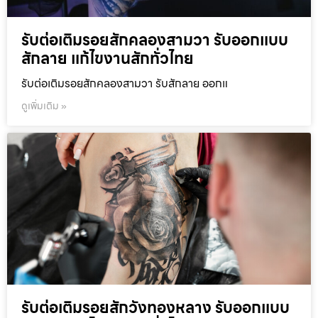
รับต่อเติมรอยสักคลองสามวา รับออกแบบ
สักลาย แก้ไขงานสักทั่วไทย
รับต่อเติมรอยสักคลองสามวา รับสักลาย ออกแ
ดูเพิ่มเติม »
รับต่อเติมรอยสักวังทองหลาง รับออกแบบ