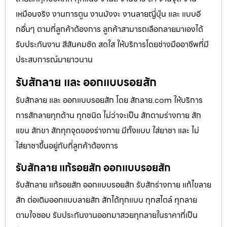
เหมือนจริง งานการตูน งานมังงะ งานลายญี่ปุ่น และ แบบอี
กอื่นๆ ตามที่ลูกค้าต้องการ ลูกค้าสามารถเลือกลายมาเองได้
รับประกันงาน สีสันคมชัด สดใส ให้บริการโดยช่างมืออาชีพที่มี
ประสบการณ์มายาวนาน
รับสักลาย และ ออกแบบรอยสัก
รับสักลาย และ ออกแบบรอยสัก โดย สักลาย.com ให้บริการ
การสักลายทุกด้าน ทุกชนิด ไม่ว่าจะเป็น สักตามร่างกาย สัก
แขน สักขา สักทุกจุดของร่างกาย มีทั้งแบบ ใส่ยาชา และ ไม่
ใส่ยาชาขึ้นอยู่กับที่ลูกค้าต้องการ
รับสักลาย แก้รอยสัก ออกแบบรอยสัก
รับสักลาย แก้รอยสัก ออกแบบรอยสัก รับสักร่างกาย แก้ไขลาย
สัก ต่อเติมออกแบบลายสัก สักได้ทุกแบบ ทุกสไตล์ ทุกลาย
ตามใจชอบ รับประกันงานออกมาสวยทุกลายในราคาที่เป็น