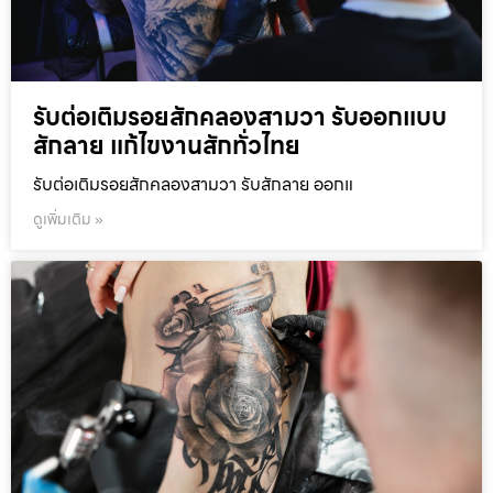
รับต่อเติมรอยสักคลองสามวา รับออกแบบ
สักลาย แก้ไขงานสักทั่วไทย
รับต่อเติมรอยสักคลองสามวา รับสักลาย ออกแ
ดูเพิ่มเติม »