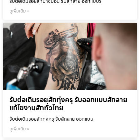
รับต่อเติมรอยสักบางบอน รับสักลาย ออกแบบร
ดูเพิ่มเติม »
รับต่อเติมรอยสักทุ่งครุ รับออกแบบสักลาย
แก้ไขงานสักทั่วไทย
รับต่อเติมรอยสักทุ่งครุ รับสักลาย ออกแบบ
ดูเพิ่มเติม »