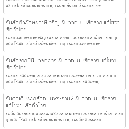
บริการโดยช่างมืออาชีพราคาถูก รับสักสีราชเทวี รับสักลาย อ
รับสักตัวอักษรภาษีเจริญ รับออกแบบสักลาย แก้ไขงาน
สักทั่วไทย
รับสักตัวอักษรภาษีเจริญ รับสักลาย ออกแบบรอยสัก สักร่างกาย สักทุก
ชนิด ให้บริการโดยช่างมืออาชีพราคาถูก รับสักตัวอักษรภาษีเ
รับสักลายมินิมอลทุ่งครุ รับออกแบบสักลาย แก้ไขงาน
สักทั่วไทย
รับสักลายมินิมอลทุ่งครุ รับสักลาย ออกแบบรอยสัก สักร่างกาย สักทุก
ชนิด ให้บริการโดยช่างมืออาชีพราคาถูก รับสักลายมินิมอลทุ่
รับต่อเติมรอยสักถนนพระราม2 รับออกแบบสักลาย
แก้ไขงานสักทั่วไทย
รับต่อเติมรอยสักถนนพระราม2 รับสักลาย ออกแบบรอยสัก สักร่างกาย สัก
ทุกชนิด ให้บริการโดยช่างมืออาชีพราคาถูก รับต่อเติมรอยสัก