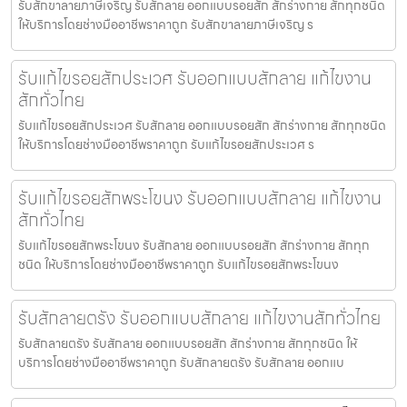
รับสักขาลายภาษีเจริญ รับสักลาย ออกแบบรอยสัก สักร่างกาย สักทุกชนิด
ให้บริการโดยช่างมืออาชีพราคาถูก รับสักขาลายภาษีเจริญ ร
รับแก้ไขรอยสักประเวศ รับออกแบบสักลาย แก้ไขงาน
สักทั่วไทย
รับแก้ไขรอยสักประเวศ รับสักลาย ออกแบบรอยสัก สักร่างกาย สักทุกชนิด
ให้บริการโดยช่างมืออาชีพราคาถูก รับแก้ไขรอยสักประเวศ ร
รับแก้ไขรอยสักพระโขนง รับออกแบบสักลาย แก้ไขงาน
สักทั่วไทย
รับแก้ไขรอยสักพระโขนง รับสักลาย ออกแบบรอยสัก สักร่างกาย สักทุก
ชนิด ให้บริการโดยช่างมืออาชีพราคาถูก รับแก้ไขรอยสักพระโขนง
รับสักลายตรัง รับออกแบบสักลาย แก้ไขงานสักทั่วไทย
รับสักลายตรัง รับสักลาย ออกแบบรอยสัก สักร่างกาย สักทุกชนิด ให้
บริการโดยช่างมืออาชีพราคาถูก รับสักลายตรัง รับสักลาย ออกแบ