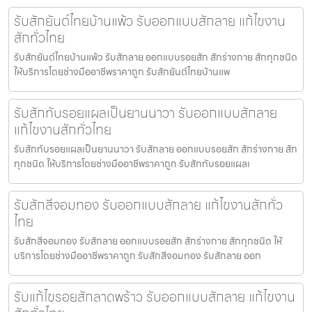
รับสักยันต์ไทยบ้านแพ้ว รับออกแบบสักลาย แก้ไขงาน
สักทั่วไทย
รับสักยันต์ไทยบ้านแพ้ว รับสักลาย ออกแบบรอยสัก สักร่างกาย สักทุกชนิด
ให้บริการโดยช่างมืออาชีพราคาถูก รับสักยันต์ไทยบ้านแพ
รับสักทับรอยแผลเป็นยานนาวา รับออกแบบสักลาย
แก้ไขงานสักทั่วไทย
รับสักทับรอยแผลเป็นยานนาวา รับสักลาย ออกแบบรอยสัก สักร่างกาย สัก
ทุกชนิด ให้บริการโดยช่างมืออาชีพราคาถูก รับสักทับรอยแผลเ
รับสักสีจอมทอง รับออกแบบสักลาย แก้ไขงานสักทั่ว
ไทย
รับสักสีจอมทอง รับสักลาย ออกแบบรอยสัก สักร่างกาย สักทุกชนิด ให้
บริการโดยช่างมืออาชีพราคาถูก รับสักสีจอมทอง รับสักลาย ออก
รับแก้ไขรอยสักลาดพร้าว รับออกแบบสักลาย แก้ไขงาน