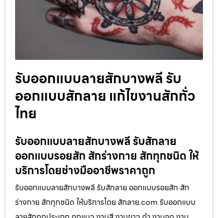
รับออกแบบลายสักบางพลี รับ
ออกแบบสักลาย แก้ไขงานสักทั่ว
ไทย
รับออกแบบลายสักบางพลี รับสักลาย
ออกแบบรอยสัก สักร่างกาย สักทุกชนิด ให้
บริการโดยช่างมืออาชีพราคาถูก
รับออกแบบลายสักบางพลี รับสักลาย ออกแบบรอยสัก สัก
ร่างกาย สักทุกชนิด ให้บริการโดย สักลาย.com รับออกแบบ
ลายสักทุกประเภท ทุกแนว งานสี งานขาว ดำ งานจุด งาน