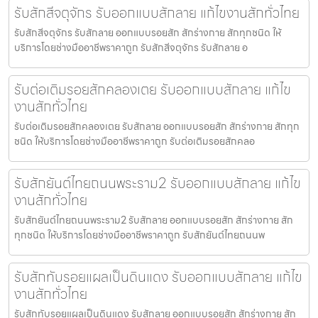
รับสักสีจตุจักร รับออกแบบสักลาย แก้ไขงานสักทั่วไทย
รับสักสีจตุจักร รับสักลาย ออกแบบรอยสัก สักร่างกาย สักทุกชนิด ให้
บริการโดยช่างมืออาชีพราคาถูก รับสักสีจตุจักร รับสักลาย อ
รับต่อเติมรอยสักคลองเตย รับออกแบบสักลาย แก้ไข
งานสักทั่วไทย
รับต่อเติมรอยสักคลองเตย รับสักลาย ออกแบบรอยสัก สักร่างกาย สักทุก
ชนิด ให้บริการโดยช่างมืออาชีพราคาถูก รับต่อเติมรอยสักคลอ
รับสักยันต์ไทยถนนพระราม2 รับออกแบบสักลาย แก้ไข
งานสักทั่วไทย
รับสักยันต์ไทยถนนพระราม2 รับสักลาย ออกแบบรอยสัก สักร่างกาย สัก
ทุกชนิด ให้บริการโดยช่างมืออาชีพราคาถูก รับสักยันต์ไทยถนนพ
รับสักทับรอยแผลเป็นดินแดง รับออกแบบสักลาย แก้ไข
งานสักทั่วไทย
รับสักทับรอยแผลเป็นดินแดง รับสักลาย ออกแบบรอยสัก สักร่างกาย สัก