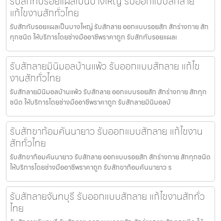
รับสักทับรอยแผลเป็นบางใหญ่ รับออกแบบสักลาย
แก้ไขงานสักทั่วไทย
รับสักทับรอยแผลเป็นบางใหญ่ รับสักลาย ออกแบบรอยสัก สักร่างกาย สัก
ทุกชนิด ให้บริการโดยช่างมืออาชีพราคาถูก รับสักทับรอยแผลเ
รับสักลายมินิมอลบ้านแพ้ว รับออกแบบสักลาย แก้ไข
งานสักทั่วไทย
รับสักลายมินิมอลบ้านแพ้ว รับสักลาย ออกแบบรอยสัก สักร่างกาย สักทุก
ชนิด ให้บริการโดยช่างมืออาชีพราคาถูก รับสักลายมินิมอลบ้
รับสักขาก้อมคันนายาว รับออกแบบสักลาย แก้ไขงาน
สักทั่วไทย
รับสักขาก้อมคันนายาว รับสักลาย ออกแบบรอยสัก สักร่างกาย สักทุกชนิด
ให้บริการโดยช่างมืออาชีพราคาถูก รับสักขาก้อมคันนายาว ร
รับสักลายจันทบุรี รับออกแบบสักลาย แก้ไขงานสักทั่ว
ไทย