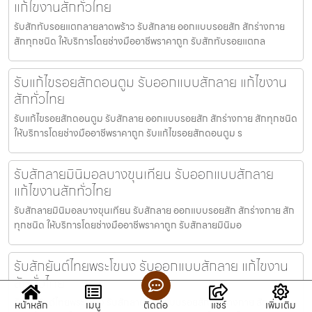
แก้ไขงานสักทั่วไทย
รับสักทับรอยแตกลายลาดพร้าว รับสักลาย ออกแบบรอยสัก สักร่างกาย
สักทุกชนิด ให้บริการโดยช่างมืออาชีพราคาถูก รับสักทับรอยแตกล
รับแก้ไขรอยสักดอนตูม รับออกแบบสักลาย แก้ไขงาน
สักทั่วไทย
รับแก้ไขรอยสักดอนตูม รับสักลาย ออกแบบรอยสัก สักร่างกาย สักทุกชนิด
ให้บริการโดยช่างมืออาชีพราคาถูก รับแก้ไขรอยสักดอนตูม ร
รับสักลายมินิมอลบางขุนเทียน รับออกแบบสักลาย
แก้ไขงานสักทั่วไทย
รับสักลายมินิมอลบางขุนเทียน รับสักลาย ออกแบบรอยสัก สักร่างกาย สัก
ทุกชนิด ให้บริการโดยช่างมืออาชีพราคาถูก รับสักลายมินิมอ
รับสักยันต์ไทยพระโขนง รับออกแบบสักลาย แก้ไขงาน
สักทั่วไทย
รับสักยันต์ไทยพระโขนง รับสักลาย ออกแบบรอยสัก สักร่างกาย สักทุก
หน้าหลัก
เมนู
ติดต่อ
แชร์
เพิ่มเติม