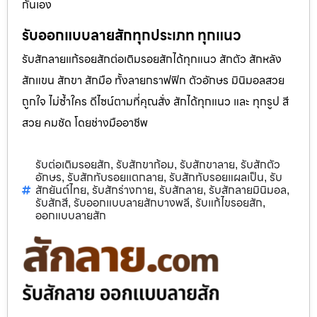
กันเอง
รับออกแบบลายสักทุกประเภท ทุกแนว
รับสักลายแก้รอยสักต่อเติมรอยสักได้ทุกแนว สักตัว สักหลัง
สักแขน สักขา สักมือ ทั้งลายกราฟฟิก ตัวอักษร มินิมอลสวย
ถูกใจ ไม่ซ้ำใคร ดีไซน์ตามที่คุณสั่ง สักได้ทุกแนว และ ทุกรูป สี
สวย คมชัด โดยช่างมืออาชีพ
รับต่อเติมรอยสัก
รับสักขาก้อม
รับสักขาลาย
รับสักตัว
,
,
,
อักษร
รับสักทับรอยแตกลาย
รับสักทับรอยแผลเป็น
รับ
,
,
,
สักยันต์ไทย
รับสักร่างกาย
รับสักลาย
รับสักลายมินิมอล
,
,
,
,
รับสักสี
รับออกแบบลายสักบางพลี
รับแก้ไขรอยสัก
,
,
,
ออกแบบลายสัก