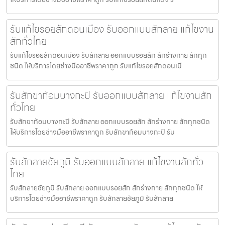
รับแก้ไขรอยสักดอนเมือง รับออกแบบสักลาย แก้ไขงาน
สักทั่วไทย
รับแก้ไขรอยสักดอนเมือง รับสักลาย ออกแบบรอยสัก สักร่างกาย สักทุก
ชนิด ให้บริการโดยช่างมืออาชีพราคาถูก รับแก้ไขรอยสักดอนเมื
รับสักขาก้อมบางกะปิ รับออกแบบสักลาย แก้ไขงานสัก
ทั่วไทย
รับสักขาก้อมบางกะปิ รับสักลาย ออกแบบรอยสัก สักร่างกาย สักทุกชนิด
ให้บริการโดยช่างมืออาชีพราคาถูก รับสักขาก้อมบางกะปิ รับ
รับสักลายชัยภูมิ รับออกแบบสักลาย แก้ไขงานสักทั่ว
ไทย
รับสักลายชัยภูมิ รับสักลาย ออกแบบรอยสัก สักร่างกาย สักทุกชนิด ให้
บริการโดยช่างมืออาชีพราคาถูก รับสักลายชัยภูมิ รับสักลาย