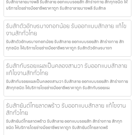
รับสักขาลายบางพลี รับสักลาย ออกแบบรอยสัก สักร่างกาย สักทุกชนิด ให้
บริการโดยช่างมืออาชีพราคาถูก รับสักขาลายบางพลี รับสักล
รับสักตัวอักษรบางกอกน้อย รับออกแบบสักลาย แก้ไข
งานสักทั่วไทย
รับสักตัวอักษรบางกอกน้อย รับสักลาย ออกแบบรอยสัก สักร่างกาย สัก
ทุกชนิด ให้บริการโดยช่างมืออาชีพราคาถูก รับสักตัวอักษรบางก
รับสักทับรอยแผลเป็นคลองสามวา รับออกแบบสักลาย
แก้ไขงานสักทั่วไทย
รับสักทับรอยแผลเป็นคลองสามวา รับสักลาย ออกแบบรอยสัก สักร่างกาย
สักทุกชนิด ให้บริการโดยช่างมืออาชีพราคาถูก รับสักทับรอยแผ
รับสักยันต์ไทยลาดพร้าว รับออกแบบสักลาย แก้ไขงาน
สักทั่วไทย
รับสักยันต์ไทยลาดพร้าว รับสักลาย ออกแบบรอยสัก สักร่างกาย สักทุก
ชนิด ให้บริการโดยช่างมืออาชีพราคาถูก รับสักยันต์ไทยลาดพร้