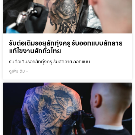
รับต่อเติมรอยสักทุ่งครุ รับออกแบบสักลาย
แก้ไขงานสักทั่วไทย
รับต่อเติมรอยสักทุ่งครุ รับสักลาย ออกแบบ
ดูเพิ่มเติม »