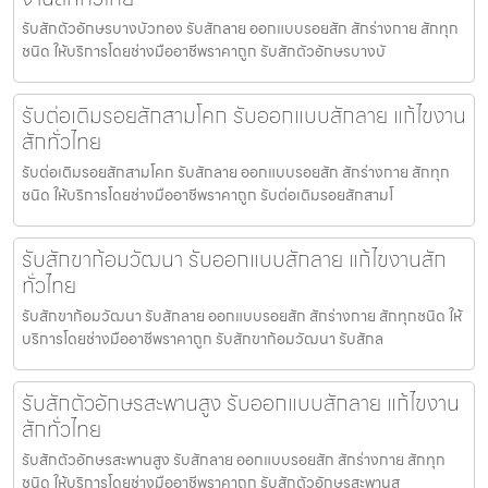
รับสักตัวอักษรบางบัวทอง รับสักลาย ออกแบบรอยสัก สักร่างกาย สักทุก
ชนิด ให้บริการโดยช่างมืออาชีพราคาถูก รับสักตัวอักษรบางบั
รับต่อเติมรอยสักสามโคก รับออกแบบสักลาย แก้ไขงาน
สักทั่วไทย
รับต่อเติมรอยสักสามโคก รับสักลาย ออกแบบรอยสัก สักร่างกาย สักทุก
ชนิด ให้บริการโดยช่างมืออาชีพราคาถูก รับต่อเติมรอยสักสามโ
รับสักขาก้อมวัฒนา รับออกแบบสักลาย แก้ไขงานสัก
ทั่วไทย
รับสักขาก้อมวัฒนา รับสักลาย ออกแบบรอยสัก สักร่างกาย สักทุกชนิด ให้
บริการโดยช่างมืออาชีพราคาถูก รับสักขาก้อมวัฒนา รับสักล
รับสักตัวอักษรสะพานสูง รับออกแบบสักลาย แก้ไขงาน
สักทั่วไทย
รับสักตัวอักษรสะพานสูง รับสักลาย ออกแบบรอยสัก สักร่างกาย สักทุก
ชนิด ให้บริการโดยช่างมืออาชีพราคาถูก รับสักตัวอักษรสะพานส