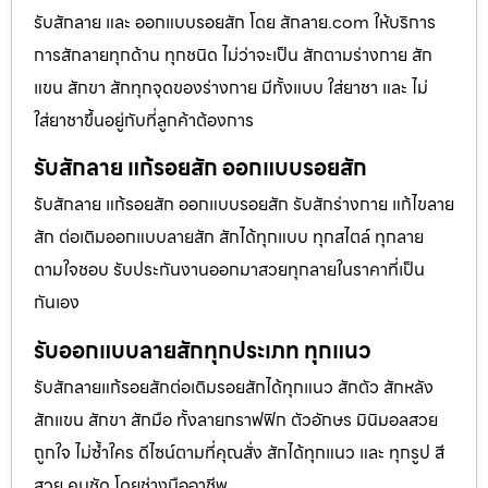
รับสักลาย และ ออกแบบรอยสัก โดย สักลาย.com ให้บริการ
การสักลายทุกด้าน ทุกชนิด ไม่ว่าจะเป็น สักตามร่างกาย สัก
แขน สักขา สักทุกจุดของร่างกาย มีทั้งแบบ ใส่ยาชา และ ไม่
ใส่ยาชาขึ้นอยู่กับที่ลูกค้าต้องการ
รับสักลาย แก้รอยสัก ออกแบบรอยสัก
รับสักลาย แก้รอยสัก ออกแบบรอยสัก รับสักร่างกาย แก้ไขลาย
สัก ต่อเติมออกแบบลายสัก สักได้ทุกแบบ ทุกสไตล์ ทุกลาย
ตามใจชอบ รับประกันงานออกมาสวยทุกลายในราคาที่เป็น
กันเอง
รับออกแบบลายสักทุกประเภท ทุกแนว
รับสักลายแก้รอยสักต่อเติมรอยสักได้ทุกแนว สักตัว สักหลัง
สักแขน สักขา สักมือ ทั้งลายกราฟฟิก ตัวอักษร มินิมอลสวย
ถูกใจ ไม่ซ้ำใคร ดีไซน์ตามที่คุณสั่ง สักได้ทุกแนว และ ทุกรูป สี
สวย คมชัด โดยช่างมืออาชีพ