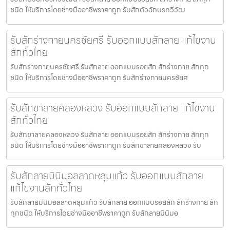
ชนิด ให้บริการโดยช่างมืออาชีพราคาถูก รับสักตัวอักษรทวีวัฒ
รับสักร่างกายนครชัยศรี รับออกแบบสักลาย แก้ไขงาน
สักทั่วไทย
รับสักร่างกายนครชัยศรี รับสักลาย ออกแบบรอยสัก สักร่างกาย สักทุก
ชนิด ให้บริการโดยช่างมืออาชีพราคาถูก รับสักร่างกายนครชัยศ
รับสักขาลายคลองหลวง รับออกแบบสักลาย แก้ไขงาน
สักทั่วไทย
รับสักขาลายคลองหลวง รับสักลาย ออกแบบรอยสัก สักร่างกาย สักทุก
ชนิด ให้บริการโดยช่างมืออาชีพราคาถูก รับสักขาลายคลองหลวง รับ
รับสักลายมินิมอลลาดหลุมแก้ว รับออกแบบสักลาย
แก้ไขงานสักทั่วไทย
รับสักลายมินิมอลลาดหลุมแก้ว รับสักลาย ออกแบบรอยสัก สักร่างกาย สัก
ทุกชนิด ให้บริการโดยช่างมืออาชีพราคาถูก รับสักลายมินิมอ