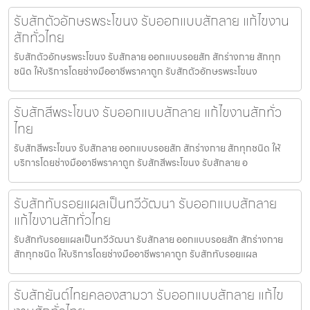
รับสักตัวอักษรพระโขนง รับออกแบบสักลาย แก้ไขงาน
สักทั่วไทย
รับสักตัวอักษรพระโขนง รับสักลาย ออกแบบรอยสัก สักร่างกาย สักทุก
ชนิด ให้บริการโดยช่างมืออาชีพราคาถูก รับสักตัวอักษรพระโขนง
รับสักสีพระโขนง รับออกแบบสักลาย แก้ไขงานสักทั่ว
ไทย
รับสักสีพระโขนง รับสักลาย ออกแบบรอยสัก สักร่างกาย สักทุกชนิด ให้
บริการโดยช่างมืออาชีพราคาถูก รับสักสีพระโขนง รับสักลาย อ
รับสักทับรอยแผลเป็นทวีวัฒนา รับออกแบบสักลาย
แก้ไขงานสักทั่วไทย
รับสักทับรอยแผลเป็นทวีวัฒนา รับสักลาย ออกแบบรอยสัก สักร่างกาย
สักทุกชนิด ให้บริการโดยช่างมืออาชีพราคาถูก รับสักทับรอยแผล
รับสักยันต์ไทยคลองสามวา รับออกแบบสักลาย แก้ไข