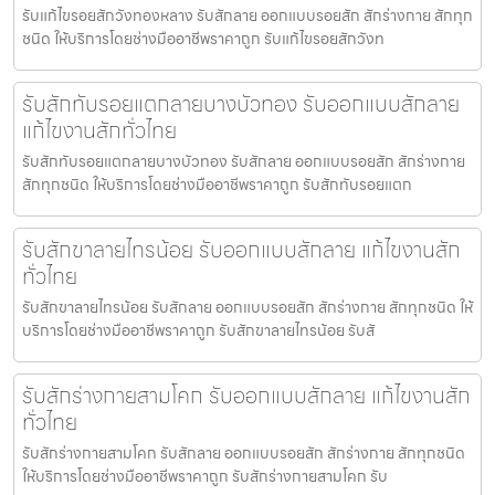
รับแก้ไขรอยสักวังทองหลาง รับสักลาย ออกแบบรอยสัก สักร่างกาย สักทุก
ชนิด ให้บริการโดยช่างมืออาชีพราคาถูก รับแก้ไขรอยสักวังท
รับสักทับรอยแตกลายบางบัวทอง รับออกแบบสักลาย
แก้ไขงานสักทั่วไทย
รับสักทับรอยแตกลายบางบัวทอง รับสักลาย ออกแบบรอยสัก สักร่างกาย
สักทุกชนิด ให้บริการโดยช่างมืออาชีพราคาถูก รับสักทับรอยแตก
รับสักขาลายไทรน้อย รับออกแบบสักลาย แก้ไขงานสัก
ทั่วไทย
รับสักขาลายไทรน้อย รับสักลาย ออกแบบรอยสัก สักร่างกาย สักทุกชนิด ให้
บริการโดยช่างมืออาชีพราคาถูก รับสักขาลายไทรน้อย รับสั
รับสักร่างกายสามโคก รับออกแบบสักลาย แก้ไขงานสัก
ทั่วไทย
รับสักร่างกายสามโคก รับสักลาย ออกแบบรอยสัก สักร่างกาย สักทุกชนิด
ให้บริการโดยช่างมืออาชีพราคาถูก รับสักร่างกายสามโคก รับ