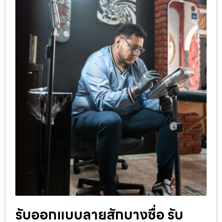
รับออกแบบลายสักบางซื่อ รับ