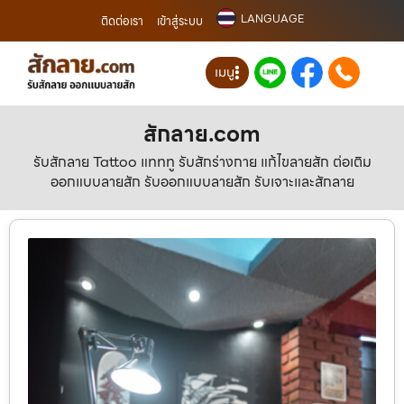
LANGUAGE
ติดต่อเรา
เข้าสู่ระบบ
เมนู
สักลาย.com
รับสักลาย Tattoo แทททู รับสักร่างกาย แก้ไขลายสัก ต่อเติม
ออกแบบลายสัก รับออกแบบลายสัก รับเจาะและสักลาย