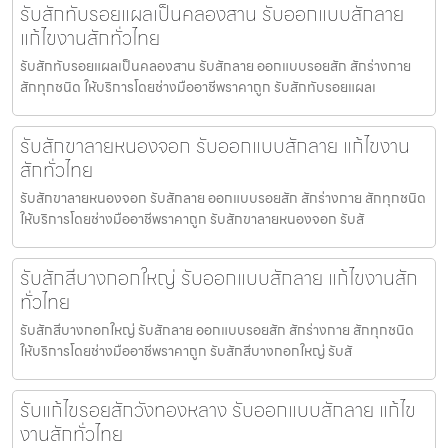
รับสักทับรอยแผลเป็นคลองสาน รับออกแบบสักลาย
แก้ไขงานสักทั่วไทย
รับสักทับรอยแผลเป็นคลองสาน รับสักลาย ออกแบบรอยสัก สักร่างกาย
สักทุกชนิด ให้บริการโดยช่างมืออาชีพราคาถูก รับสักทับรอยแผลเ
รับสักขาลายหนองจอก รับออกแบบสักลาย แก้ไขงาน
สักทั่วไทย
รับสักขาลายหนองจอก รับสักลาย ออกแบบรอยสัก สักร่างกาย สักทุกชนิด
ให้บริการโดยช่างมืออาชีพราคาถูก รับสักขาลายหนองจอก รับสั
รับสักสีบางกอกใหญ่ รับออกแบบสักลาย แก้ไขงานสัก
ทั่วไทย
รับสักสีบางกอกใหญ่ รับสักลาย ออกแบบรอยสัก สักร่างกาย สักทุกชนิด
ให้บริการโดยช่างมืออาชีพราคาถูก รับสักสีบางกอกใหญ่ รับสั
รับแก้ไขรอยสักวังทองหลาง รับออกแบบสักลาย แก้ไข
งานสักทั่วไทย