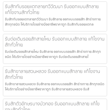
รับสักทับรอยแตกลายทวีวัฒนา รับออกแบบสักลาย
แก้ไขงานสักทั่วไทย
รับสักทับรอยแตกลายทวีวัฒนา รับสักลาย ออกแบบรอยสัก สักร่างกาย
สักทุกชนิด ให้บริการโดยช่างมืออาชีพราคาถูก รับสักทับรอยแตกล
รับต่อเติมรอยสักสายไหม รับออกแบบสักลาย แก้ไขงาน
สักทั่วไทย
รับต่อเติมรอยสักสายไหม รับสักลาย ออกแบบรอยสัก สักร่างกาย สักทุก
ชนิด ให้บริการโดยช่างมืออาชีพราคาถูก รับต่อเติมรอยสักสายไ
รับสักขาลายสวนหลวง รับออกแบบสักลาย แก้ไขงาน
สักทั่วไทย
รับสักขาลายสวนหลวง รับสักลาย ออกแบบรอยสัก สักร่างกาย สักทุกชนิด
ให้บริการโดยช่างมืออาชีพราคาถูก รับสักขาลายสวนหลวง รับสั
รับสักตัวอักษรบางบัวทอง รับออกแบบสักลาย แก้ไข
งานสักทั่วไทย