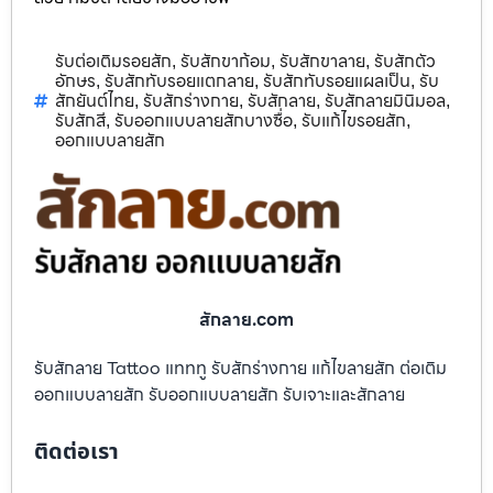
รับต่อเติมรอยสัก
รับสักขาก้อม
รับสักขาลาย
รับสักตัว
,
,
,
อักษร
รับสักทับรอยแตกลาย
รับสักทับรอยแผลเป็น
รับ
,
,
,
สักยันต์ไทย
รับสักร่างกาย
รับสักลาย
รับสักลายมินิมอล
,
,
,
,
รับสักสี
รับออกแบบลายสักบางซื่อ
รับแก้ไขรอยสัก
,
,
,
ออกแบบลายสัก
สักลาย.com
รับสักลาย Tattoo แทททู รับสักร่างกาย แก้ไขลายสัก ต่อเติม
ออกแบบลายสัก รับออกแบบลายสัก รับเจาะและสักลาย
ติดต่อเรา