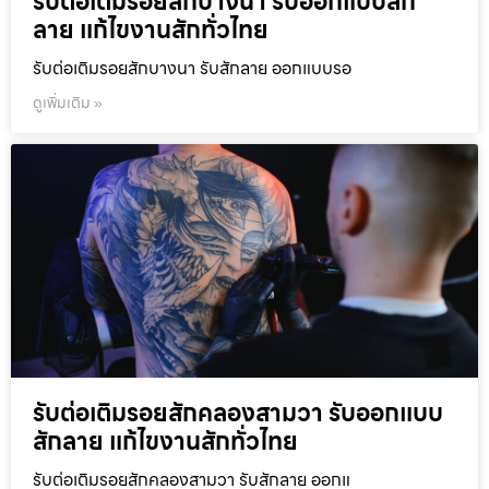
รับต่อเติมรอยสักบางนา รับออกแบบสัก
ลาย แก้ไขงานสักทั่วไทย
รับต่อเติมรอยสักบางนา รับสักลาย ออกแบบรอ
ดูเพิ่มเติม »
รับต่อเติมรอยสักคลองสามวา รับออกแบบ
สักลาย แก้ไขงานสักทั่วไทย
รับต่อเติมรอยสักคลองสามวา รับสักลาย ออกแ