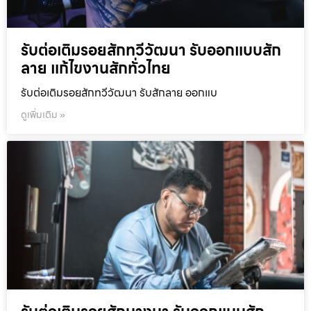
รับต่อเติมรอยสักทวีวัฒนา รับออกแบบสัก
ลาย แก้ไขงานสักทั่วไทย
รับต่อเติมรอยสักทวีวัฒนา รับสักลาย ออกแบ
ดูเพิ่มเติม »