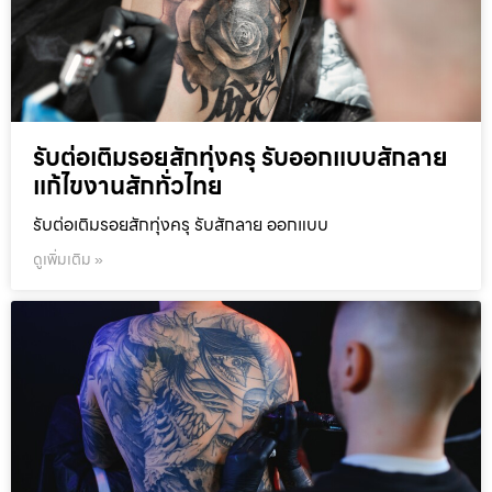
รับต่อเติมรอยสักทุ่งครุ รับออกแบบสักลาย
แก้ไขงานสักทั่วไทย
รับต่อเติมรอยสักทุ่งครุ รับสักลาย ออกแบบ
ดูเพิ่มเติม »