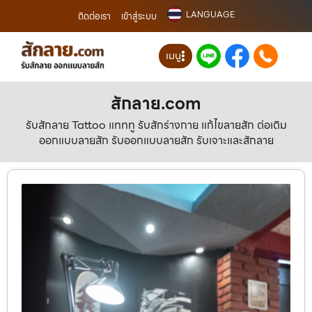
LANGUAGE
ติดต่อเรา
เข้าสู่ระบบ
เมนู
สักลาย.com
รับสักลาย Tattoo แทททู รับสักร่างกาย แก้ไขลายสัก ต่อเติม
ออกแบบลายสัก รับออกแบบลายสัก รับเจาะและสักลาย