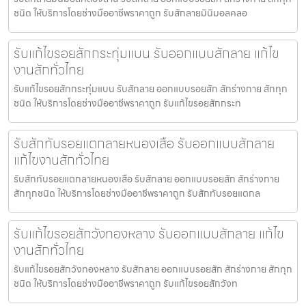
ชนิด ให้บริการโดยช่างมืออาชีพราคาถูก รับสักลายมินิมอลคลอ
รับแก้ไขรอยสักกระทุ่มแบน รับออกแบบสักลาย แก้ไข
งานสักทั่วไทย
รับแก้ไขรอยสักกระทุ่มแบน รับสักลาย ออกแบบรอยสัก สักร่างกาย สักทุก
ชนิด ให้บริการโดยช่างมืออาชีพราคาถูก รับแก้ไขรอยสักกระท
รับสักทับรอยแตกลายหนองเสือ รับออกแบบสักลาย
แก้ไขงานสักทั่วไทย
รับสักทับรอยแตกลายหนองเสือ รับสักลาย ออกแบบรอยสัก สักร่างกาย
สักทุกชนิด ให้บริการโดยช่างมืออาชีพราคาถูก รับสักทับรอยแตกล
รับแก้ไขรอยสักวังทองหลาง รับออกแบบสักลาย แก้ไข
งานสักทั่วไทย
รับแก้ไขรอยสักวังทองหลาง รับสักลาย ออกแบบรอยสัก สักร่างกาย สักทุก
ชนิด ให้บริการโดยช่างมืออาชีพราคาถูก รับแก้ไขรอยสักวังท