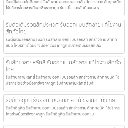
รับแก้ไขรอยสักดินแดง รับสักลาย ออกแบบรอยสัก สักร่างกาย สักทุกชนิด
ให้บริการโดยช่างมืออาชีพราคาถูก รับแก้ไขรอยสักดินแดง ร
รับต่อเติมรอยสักประเวศ รับออกแบบสักลาย แก้ไขงาน
สักทั่วไทย
รับต่อเติมรอยสักประเวศ รับสักลาย ออกแบบรอยสัก สักร่างกาย สักทุก
ชนิด ให้บริการโดยช่างมืออาชีพราคาถูก รับต่อเติมรอยสักประเ
รับสักขาลายหลักสี่ รับออกแบบสักลาย แก้ไขงานสักทั่ว
ไทย
รับสักขาลายหลักสี่ รับสักลาย ออกแบบรอยสัก สักร่างกาย สักทุกชนิด ให้
บริการโดยช่างมืออาชีพราคาถูก รับสักขาลายหลักสี่ รับสั
รับสักสีดุสิต รับออกแบบสักลาย แก้ไขงานสักทั่วไทย
รับสักสีดุสิต รับสักลาย ออกแบบรอยสัก สักร่างกาย สักทุกชนิด ให้บริการ
โดยช่างมืออาชีพราคาถูก รับสักสีดุสิต รับสักลาย ออกแบ