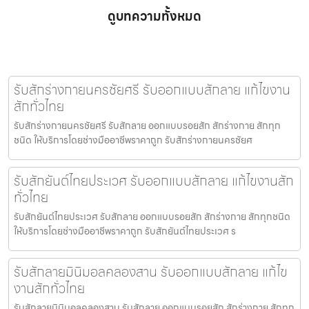
ดูบทความทั้งหมด
รับสักร่างกายนครชัยศรี รับออกแบบสักลาย แก้ไขงาน
สักทั่วไทย
รับสักร่างกายนครชัยศรี รับสักลาย ออกแบบรอยสัก สักร่างกาย สักทุก
ชนิด ให้บริการโดยช่างมืออาชีพราคาถูก รับสักร่างกายนครชัยศ
รับสักยันต์ไทยประเวศ รับออกแบบสักลาย แก้ไขงานสัก
ทั่วไทย
รับสักยันต์ไทยประเวศ รับสักลาย ออกแบบรอยสัก สักร่างกาย สักทุกชนิด
ให้บริการโดยช่างมืออาชีพราคาถูก รับสักยันต์ไทยประเวศ ร
รับสักลายมินิมอลคลองสาน รับออกแบบสักลาย แก้ไข
งานสักทั่วไทย
รับสักลายมินิมอลคลองสาน รับสักลาย ออกแบบรอยสัก สักร่างกาย สักทุก