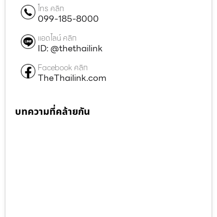
โทร คลิก
099-185-8000
แอดไลน์ คลิก
ID: @thethailink
Facebook คลิก
TheThailink.com
บทความที่คล้ายกัน