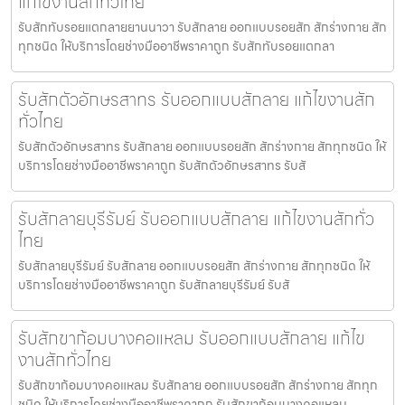
แก้ไขงานสักทั่วไทย
รับสักทับรอยแตกลายยานนาวา รับสักลาย ออกแบบรอยสัก สักร่างกาย สัก
ทุกชนิด ให้บริการโดยช่างมืออาชีพราคาถูก รับสักทับรอยแตกลา
รับสักตัวอักษรสาทร รับออกแบบสักลาย แก้ไขงานสัก
ทั่วไทย
รับสักตัวอักษรสาทร รับสักลาย ออกแบบรอยสัก สักร่างกาย สักทุกชนิด ให้
บริการโดยช่างมืออาชีพราคาถูก รับสักตัวอักษรสาทร รับสั
รับสักลายบุรีรัมย์ รับออกแบบสักลาย แก้ไขงานสักทั่ว
ไทย
รับสักลายบุรีรัมย์ รับสักลาย ออกแบบรอยสัก สักร่างกาย สักทุกชนิด ให้
บริการโดยช่างมืออาชีพราคาถูก รับสักลายบุรีรัมย์ รับสั
รับสักขาก้อมบางคอแหลม รับออกแบบสักลาย แก้ไข
งานสักทั่วไทย
รับสักขาก้อมบางคอแหลม รับสักลาย ออกแบบรอยสัก สักร่างกาย สักทุก
ชนิด ให้บริการโดยช่างมืออาชีพราคาถูก รับสักขาก้อมบางคอแหลม