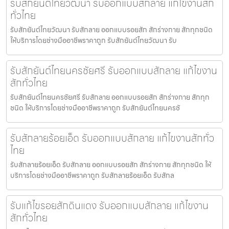
รับสักยันต์ไทยวัฒนา รับออกแบบสักลาย แก้ไขงานสัก
ทั่วไทย
รับสักยันต์ไทยวัฒนา รับสักลาย ออกแบบรอยสัก สักร่างกาย สักทุกชนิด
ให้บริการโดยช่างมืออาชีพราคาถูก รับสักยันต์ไทยวัฒนา รับ
รับสักยันต์ไทยนครชัยศรี รับออกแบบสักลาย แก้ไขงาน
สักทั่วไทย
รับสักยันต์ไทยนครชัยศรี รับสักลาย ออกแบบรอยสัก สักร่างกาย สักทุก
ชนิด ให้บริการโดยช่างมืออาชีพราคาถูก รับสักยันต์ไทยนครชั
รับสักลายร้อยเอ็ด รับออกแบบสักลาย แก้ไขงานสักทั่ว
ไทย
รับสักลายร้อยเอ็ด รับสักลาย ออกแบบรอยสัก สักร่างกาย สักทุกชนิด ให้
บริการโดยช่างมืออาชีพราคาถูก รับสักลายร้อยเอ็ด รับสักล
รับแก้ไขรอยสักดินแดง รับออกแบบสักลาย แก้ไขงาน
สักทั่วไทย