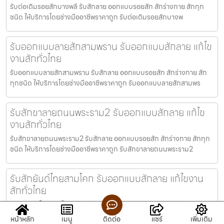
รับต่อเติมรอยสักบางพลี รับสักลาย ออกแบบรอยสัก สักร่างกาย สักทุก
ชนิด ให้บริการโดยช่างมืออาชีพราคาถูก รับต่อเติมรอยสักบางพ
รับออกแบบลายสักสามพราน รับออกแบบสักลาย แก้ไข
งานสักทั่วไทย
รับออกแบบลายสักสามพราน รับสักลาย ออกแบบรอยสัก สักร่างกาย สัก
ทุกชนิด ให้บริการโดยช่างมืออาชีพราคาถูก รับออกแบบลายสักสามพร
รับสักขาลายถนนพระราม2 รับออกแบบสักลาย แก้ไข
งานสักทั่วไทย
รับสักขาลายถนนพระราม2 รับสักลาย ออกแบบรอยสัก สักร่างกาย สักทุก
ชนิด ให้บริการโดยช่างมืออาชีพราคาถูก รับสักขาลายถนนพระราม2
รับสักยันต์ไทยสามโคก รับออกแบบสักลาย แก้ไขงาน
สักทั่วไทย
รับสักยันต์ไทยสามโคก รับสักลาย ออกแบบรอยสัก สักร่างกาย สักทุกชนิด
ให้บริการโดยช่างมืออาชีพราคาถูก รับสักยันต์ไทยสามโคก ร
หน้าหลัก
เมนู
ติดต่อ
แชร์
เพิ่มเติม