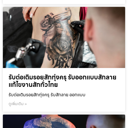
รับต่อเติมรอยสักทุ่งครุ รับออกแบบสักลาย
แก้ไขงานสักทั่วไทย
รับต่อเติมรอยสักทุ่งครุ รับสักลาย ออกแบบ
ดูเพิ่มเติม »