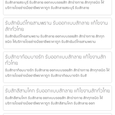
รับสักลายสระบุรี รับสักลาย ออกแบบรอยสัก สักร่างกาย สักทุกชนิด ให้
บริการโดยช่างมืออาชีพราคาถูก รับสักลายสระบุรี รับสักลาย
รับสักยันต์ไทยสามพราน รับออกแบบสักลาย แก้ไขงาน
สักทั่วไทย
รับสักยันต์ไทยสามพราน รับสักลาย ออกแบบรอยสัก สักร่างกาย สักทุก
ชนิด ให้บริการโดยช่างมืออาชีพราคาถูก รับสักยันต์ไทยสามพราน
รับสักขาก้อมบางรัก รับออกแบบสักลาย แก้ไขงานสัก
ทั่วไทย
รับสักขาก้อมบางรัก รับสักลาย ออกแบบรอยสัก สักร่างกาย สักทุกชนิด ให้
บริการโดยช่างมืออาชีพราคาถูก รับสักขาก้อมบางรัก รับสั
รับสักสีสามโคก รับออกแบบสักลาย แก้ไขงานสักทั่วไทย
รับสักสีสามโคก รับสักลาย ออกแบบรอยสัก สักร่างกาย สักทุกชนิด ให้
บริการโดยช่างมืออาชีพราคาถูก รับสักสีสามโคก รับสักลาย ออก