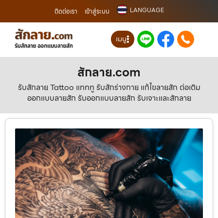
LANGUAGE
ติดต่อเรา
เข้าสู่ระบบ
เมนู
สักลาย.com
รับสักลาย Tattoo แทททู รับสักร่างกาย แก้ไขลายสัก ต่อเติม
ออกแบบลายสัก รับออกแบบลายสัก รับเจาะและสักลาย