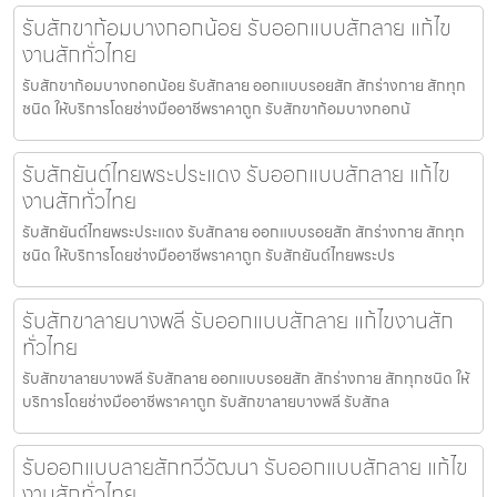
รับสักขาก้อมบางกอกน้อย รับออกแบบสักลาย แก้ไข
งานสักทั่วไทย
รับสักขาก้อมบางกอกน้อย รับสักลาย ออกแบบรอยสัก สักร่างกาย สักทุก
ชนิด ให้บริการโดยช่างมืออาชีพราคาถูก รับสักขาก้อมบางกอกน้
รับสักยันต์ไทยพระประแดง รับออกแบบสักลาย แก้ไข
งานสักทั่วไทย
รับสักยันต์ไทยพระประแดง รับสักลาย ออกแบบรอยสัก สักร่างกาย สักทุก
ชนิด ให้บริการโดยช่างมืออาชีพราคาถูก รับสักยันต์ไทยพระปร
รับสักขาลายบางพลี รับออกแบบสักลาย แก้ไขงานสัก
ทั่วไทย
รับสักขาลายบางพลี รับสักลาย ออกแบบรอยสัก สักร่างกาย สักทุกชนิด ให้
บริการโดยช่างมืออาชีพราคาถูก รับสักขาลายบางพลี รับสักล
รับออกแบบลายสักทวีวัฒนา รับออกแบบสักลาย แก้ไข
งานสักทั่วไทย