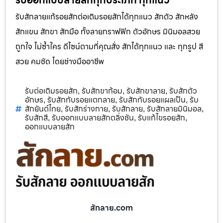
รับออกแบบลายสักทุกประเภท ทุกแนว
รับสักลายแก้รอยสักต่อเติมรอยสักได้ทุกแนว สักตัว สักหลัง
สักแขน สักขา สักมือ ทั้งลายกราฟฟิก ตัวอักษร มินิมอลสวย
ถูกใจ ไม่ซ้ำใคร ดีไซน์ตามที่คุณสั่ง สักได้ทุกแนว และ ทุกรูป สี
สวย คมชัด โดยช่างมืออาชีพ
รับต่อเติมรอยสัก
รับสักขาก้อม
รับสักขาลาย
รับสักตัว
,
,
,
อักษร
รับสักทับรอยแตกลาย
รับสักทับรอยแผลเป็น
รับ
,
,
,
สักยันต์ไทย
รับสักร่างกาย
รับสักลาย
รับสักลายมินิมอล
,
,
,
,
รับสักสี
รับออกแบบลายสักตลิ่งชัน
รับแก้ไขรอยสัก
,
,
,
ออกแบบลายสัก
สักลาย.com