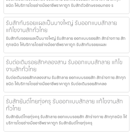
ชนิด ให้บริการโดยช่างมืออาชีพราคาถูก รับสักตัวอักษรจอมทอง ร
รับสักทับรอยแผลเป็นบางใหญ่ รับออกแบบสักลาย
แก้ไขงานสักทั่วไทย
รับสักทับรอยแผลเป็นบางใหญ่ รับสักลาย ออกแบบรอยสัก สักร่างกาย สัก
ทุกชนิด ให้บริการโดยช่างมืออาชีพราคาถูก รับสักทับรอยแผลเ
รับต่อเติมรอยสักคลองสาน รับออกแบบสักลาย แก้ไข
งานสักทั่วไทย
รับต่อเติมรอยสักคลองสาน รับสักลาย ออกแบบรอยสัก สักร่างกาย สักทุก
ชนิด ให้บริการโดยช่างมืออาชีพราคาถูก รับต่อเติมรอยสักคลอ
รับสักยันต์ไทยทุ่งครุ รับออกแบบสักลาย แก้ไขงานสัก
ทั่วไทย
รับสักยันต์ไทยทุ่งครุ รับสักลาย ออกแบบรอยสัก สักร่างกาย สักทุกชนิด ให้
บริการโดยช่างมืออาชีพราคาถูก รับสักยันต์ไทยทุ่งครุ