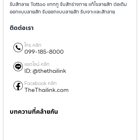
รับสักลาย Tattoo แทททู รับสักร่างกาย แก้ไขลายสัก ต่อเติม
ออกแบบลายสัก รับออกแบบลายสัก รับเจาะและสักลาย
ติดต่อเรา
โทร คลิก
099-185-8000
แอดไลน์ คลิก
ID: @thethailink
Facebook คลิก
TheThailink.com
บทความที่คล้ายกัน