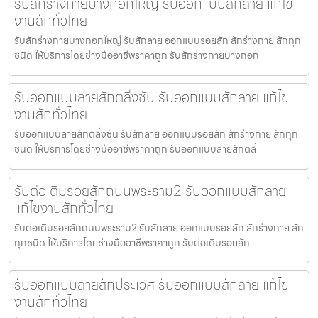
รับสักร่างกายบางกอกใหญ่ รับออกแบบสักลาย แก้ไข
งานสักทั่วไทย
รับสักร่างกายบางกอกใหญ่ รับสักลาย ออกแบบรอยสัก สักร่างกาย สักทุก
ชนิด ให้บริการโดยช่างมืออาชีพราคาถูก รับสักร่างกายบางกอก
รับออกแบบลายสักตลิ่งชัน รับออกแบบสักลาย แก้ไข
งานสักทั่วไทย
รับออกแบบลายสักตลิ่งชัน รับสักลาย ออกแบบรอยสัก สักร่างกาย สักทุก
ชนิด ให้บริการโดยช่างมืออาชีพราคาถูก รับออกแบบลายสักตลิ่
รับต่อเติมรอยสักถนนพระราม2 รับออกแบบสักลาย
แก้ไขงานสักทั่วไทย
รับต่อเติมรอยสักถนนพระราม2 รับสักลาย ออกแบบรอยสัก สักร่างกาย สัก
ทุกชนิด ให้บริการโดยช่างมืออาชีพราคาถูก รับต่อเติมรอยสัก
รับออกแบบลายสักประเวศ รับออกแบบสักลาย แก้ไข
งานสักทั่วไทย