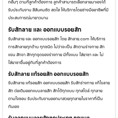
กอื่นๆ ตามที่ลูกค้าต้องการ ลูกค้าสามารถเลือกลายมาเองได้
รับประกันงาน สีสันคมชัด สดใส ให้บริการโดยช่างมืออาชีพที่มี
ประสบการณ์มายาวนาน
รับสักลาย และ ออกแบบรอยสัก
รับสักลาย และ ออกแบบรอยสัก โดย สักลาย.com ให้บริการ
การสักลายทุกด้าน ทุกชนิด ไม่ว่าจะเป็น สักตามร่างกาย สัก
แขน สักขา สักทุกจุดของร่างกาย มีทั้งแบบ ใส่ยาชา และ ไม่
ใส่ยาชาขึ้นอยู่กับที่ลูกค้าต้องการ
รับสักลาย แก้รอยสัก ออกแบบรอยสัก
รับสักลาย แก้รอยสัก ออกแบบรอยสัก รับสักร่างกาย แก้ไขลาย
สัก ต่อเติมออกแบบลายสัก สักได้ทุกแบบ ทุกสไตล์ ทุกลาย
ตามใจชอบ รับประกันงานออกมาสวยทุกลายในราคาที่เป็น
กันเอง