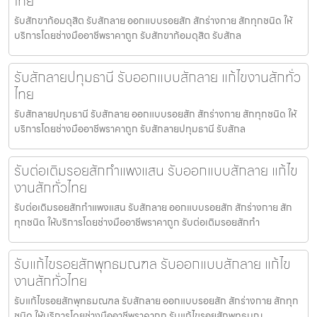
ไทย
รับสักขาก้อมดุสิต รับสักลาย ออกแบบรอยสัก สักร่างกาย สักทุกชนิด ให้
บริการโดยช่างมืออาชีพราคาถูก รับสักขาก้อมดุสิต รับสักล
รับสักลายปทุมธานี รับออกแบบสักลาย แก้ไขงานสักทั่ว
ไทย
รับสักลายปทุมธานี รับสักลาย ออกแบบรอยสัก สักร่างกาย สักทุกชนิด ให้
บริการโดยช่างมืออาชีพราคาถูก รับสักลายปทุมธานี รับสักล
รับต่อเติมรอยสักกำแพงแสน รับออกแบบสักลาย แก้ไข
งานสักทั่วไทย
รับต่อเติมรอยสักกำแพงแสน รับสักลาย ออกแบบรอยสัก สักร่างกาย สัก
ทุกชนิด ให้บริการโดยช่างมืออาชีพราคาถูก รับต่อเติมรอยสักกำ
รับแก้ไขรอยสักพุทธมณฑล รับออกแบบสักลาย แก้ไข
งานสักทั่วไทย
รับแก้ไขรอยสักพุทธมณฑล รับสักลาย ออกแบบรอยสัก สักร่างกาย สักทุก
ชนิด ให้บริการโดยช่างมืออาชีพราคาถูก รับแก้ไขรอยสักพุทธมณ