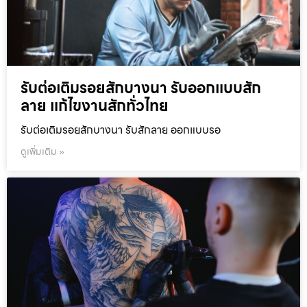
รับต่อเติมรอยสักบางนา รับออกแบบสัก
ลาย แก้ไขงานสักทั่วไทย
รับต่อเติมรอยสักบางนา รับสักลาย ออกแบบรอ
ดูเพิ่มเติม »