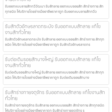
รับออกแบบลายสักทวีวัฒนา รับสักลาย ออกแบบรอยสัก สักร่างกาย สัก
ทุกชนิด ให้บริการโดยช่างมืออาชีพราคาถูก รับออกแบบลายสักทวีว
รับสักตัวอักษรลาดกระบัง รับออกแบบสักลาย แก้ไข
งานสักทั่วไทย
รับสักตัวอักษรลาดกระบัง รับสักลาย ออกแบบรอยสัก สักร่างกาย สักทุก
ชนิด ให้บริการโดยช่างมืออาชีพราคาถูก รับสักตัวอักษรลาดกร
รับต่อเติมรอยสักบางใหญ่ รับออกแบบสักลาย แก้ไข
งานสักทั่วไทย
รับต่อเติมรอยสักบางใหญ่ รับสักลาย ออกแบบรอยสัก สักร่างกาย สักทุก
ชนิด ให้บริการโดยช่างมืออาชีพราคาถูก รับต่อเติมรอยสักบาง
รับสักร่างกายจตุจักร รับออกแบบสักลาย แก้ไขงานสัก
ทั่วไทย
รับสักร่างกายจตุจักร รับสักลาย ออกแบบรอยสัก สักร่างกาย สักทุกชนิด
ให้บริการโดยช่างมืออาชีพราคาถูก รับสักร่างกายจตุจักร ร