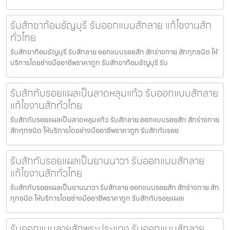
รับสักขาก้อมธัญบุรี รับออกแบบสักลาย แก้ไขงานสัก
ทั่วไทย
รับสักขาก้อมธัญบุรี รับสักลาย ออกแบบรอยสัก สักร่างกาย สักทุกชนิด ให้
บริการโดยช่างมืออาชีพราคาถูก รับสักขาก้อมธัญบุรี รับ
รับสักทับรอยแผลเป็นลาดหลุมแก้ว รับออกแบบสักลาย
แก้ไขงานสักทั่วไทย
รับสักทับรอยแผลเป็นลาดหลุมแก้ว รับสักลาย ออกแบบรอยสัก สักร่างกาย
สักทุกชนิด ให้บริการโดยช่างมืออาชีพราคาถูก รับสักทับรอย
รับสักทับรอยแผลเป็นยานนาวา รับออกแบบสักลาย
แก้ไขงานสักทั่วไทย
รับสักทับรอยแผลเป็นยานนาวา รับสักลาย ออกแบบรอยสัก สักร่างกาย สัก
ทุกชนิด ให้บริการโดยช่างมืออาชีพราคาถูก รับสักทับรอยแผลเ
รับออกแบบลายสักพระประแดง รับออกแบบสักลาย