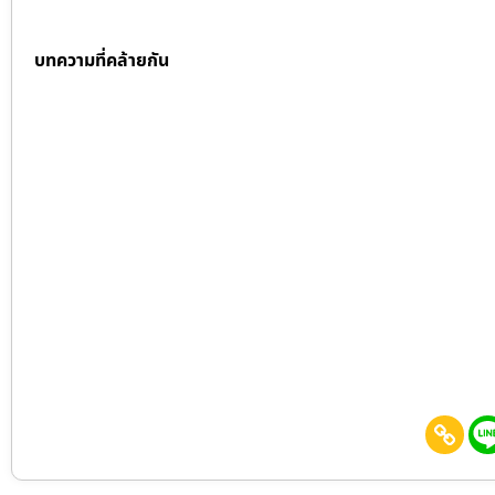
บทความที่คล้ายกัน