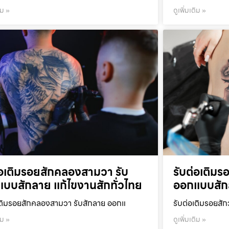
ิม »
ดูเพิ่มเติม »
่อเติมรอยสักคลองสามวา รับ
รับต่อเติมร
บบสักลาย แก้ไขงานสักทั่วไทย
ออกแบบสักล
เติมรอยสักคลองสามวา รับสักลาย ออกแ
รับต่อเติมรอยสั
ิม »
ดูเพิ่มเติม »