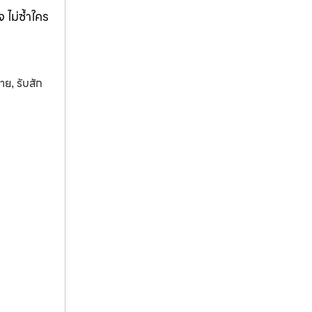
 ไม่ซ้ำใคร
กาย
รับสัก
,