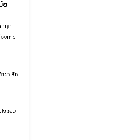
มือ
ักทุก
ต้องการ
ักขา สัก
ามใจชอบ