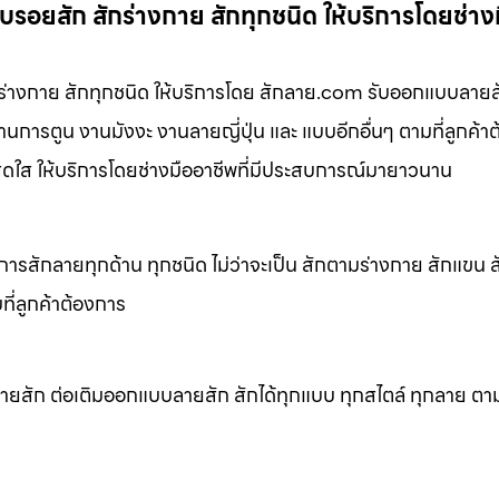
ยสัก สักร่างกาย สักทุกชนิด ให้บริการโดยช่าง
างกาย สักทุกชนิด ให้บริการโดย สักลาย.com รับออกแบบลายส
การตูน งานมังงะ งานลายญี่ปุ่น และ แบบอีกอื่นๆ ตามที่ลูกค้า
สดใส ให้บริการโดยช่างมืออาชีพที่มีประสบการณ์มายาวนาน
รสักลายทุกด้าน ทุกชนิด ไม่ว่าจะเป็น สักตามร่างกาย สักแขน ส
บที่ลูกค้าต้องการ
ลายสัก ต่อเติมออกแบบลายสัก สักได้ทุกแบบ ทุกสไตล์ ทุกลาย ต