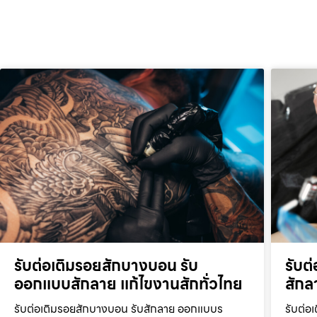
รับต่อเติมรอยสักบางบอน รับ
รับต
ออกแบบสักลาย แก้ไขงานสักทั่วไทย
สักล
รับต่อเติมรอยสักบางบอน รับสักลาย ออกแบบร
รับต่อ