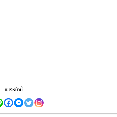
แชร์หน้านี้