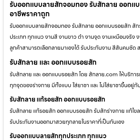
รับออกแบบลายสักจอมทอง รับสักลาย ออกแบบรอ
อาชีพราคาถูก
รับออกแบบลายสักจอมทอง รับสักลาย ออกแบบรอยสัก สักร่
ประเภท ทุกแนว งานสี งานขาว ดำ งานจุด งานเหมือนจริง งาน
ลูกค้าสามารถเลือกลายมาเองได้ รับประกันงาน สีสันคมชัด 
รับสักลาย และ ออกแบบรอยสัก
รับสักลาย และ ออกแบบรอยสัก โดย สักลาย.com ให้บริการกา
ทุกจุดของร่างกาย มีทั้งแบบ ใส่ยาชา และ ไม่ใส่ยาชาขึ้นอยู่กั
รับสักลาย แก้รอยสัก ออกแบบรอยสัก
รับสักลาย แก้รอยสัก ออกแบบรอยสัก รับสักร่างกาย แก้ไข
รับประกันงานออกมาสวยทุกลายในราคาที่เป็นกันเอง
รับออกแบบลายสักทุกประเภท ทุกแนว