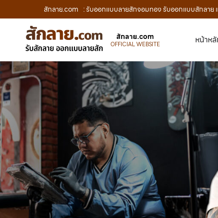
สักลาย.com
: รับออกแบบลายสักจอมทอง รับออกแบบสักลาย แก
สักลาย.com
หน้าหล
OFFICIAL WEBSITE