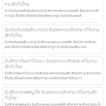
งานสักทั่วไทย
รับต่อเติมรอยสักสัมพันธวงศ์ รับสักลาย ออกแบบรอยสัก สักร่างกาย สัก
ทุกชนิด ให้บริการโดยช่างมืออาชีพราคาถูก รับต่อเติมรอยสั
รับต่อเติมรอยสักบางบ่อ รับออกแบบสักลาย แก้ไขงาน
สักทั่วไทย
รับต่อเติมรอยสักบางบ่อ รับสักลาย ออกแบบรอยสัก สักร่างกาย สักทุก
ชนิด ให้บริการโดยช่างมืออาชีพราคาถูก รับต่อเติมรอยสักบางบ
รับสักขาก้อมทวีวัฒนา รับออกแบบสักลาย แก้ไขงาน
สักทั่วไทย
รับสักขาก้อมทวีวัฒนา รับสักลาย ออกแบบรอยสัก สักร่างกาย สักทุกชนิด
ให้บริการโดยช่างมืออาชีพราคาถูก รับสักขาก้อมทวีวัฒนา ร
รับสักขาลายพญาไท รับออกแบบสักลาย แก้ไขงานสัก
ทั่วไทย
รับสักขาลายพญาไท รับสักลาย ออกแบบรอยสัก สักร่างกาย สักทุกชนิด ให้