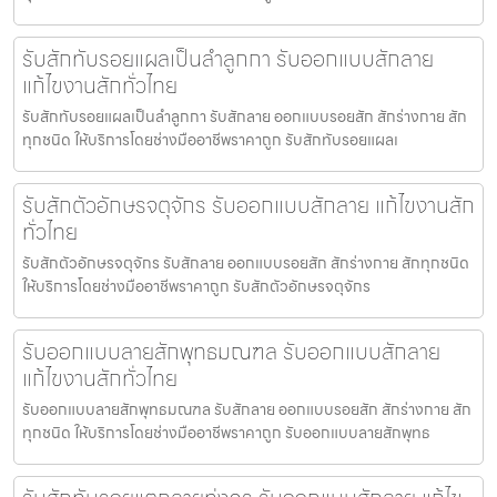
รับสักทับรอยแผลเป็นลำลูกกา รับออกแบบสักลาย
แก้ไขงานสักทั่วไทย
รับสักทับรอยแผลเป็นลำลูกกา รับสักลาย ออกแบบรอยสัก สักร่างกาย สัก
ทุกชนิด ให้บริการโดยช่างมืออาชีพราคาถูก รับสักทับรอยแผลเ
รับสักตัวอักษรจตุจักร รับออกแบบสักลาย แก้ไขงานสัก
ทั่วไทย
รับสักตัวอักษรจตุจักร รับสักลาย ออกแบบรอยสัก สักร่างกาย สักทุกชนิด
ให้บริการโดยช่างมืออาชีพราคาถูก รับสักตัวอักษรจตุจักร
รับออกแบบลายสักพุทธมณฑล รับออกแบบสักลาย
แก้ไขงานสักทั่วไทย
รับออกแบบลายสักพุทธมณฑล รับสักลาย ออกแบบรอยสัก สักร่างกาย สัก
ทุกชนิด ให้บริการโดยช่างมืออาชีพราคาถูก รับออกแบบลายสักพุทธ