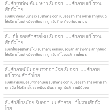
รับสักขาก้อมคันนายาว รับออกแบบสักลาย แก้ไขงาน
สักทั่วไทย
รับสักขาก้อมคันนายาว รับสักลาย ออกแบบรอยสัก สักร่างกาย สักทุกชนิด
ให้บริการโดยช่างมืออาชีพราคาถูก รับสักขาก้อมคันนายาว ร
รับแก้ไขรอยสักสายไหม รับออกแบบสักลาย แก้ไขงาน
สักทั่วไทย
รับแก้ไขรอยสักสายไหม รับสักลาย ออกแบบรอยสัก สักร่างกาย สักทุกชนิด
ให้บริการโดยช่างมืออาชีพราคาถูก รับแก้ไขรอยสักสายไหม ร
รับสักลายมินิมอลบางกอกน้อย รับออกแบบสักลาย
แก้ไขงานสักทั่วไทย
รับสักลายมินิมอลบางกอกน้อย รับสักลาย ออกแบบรอยสัก สักร่างกาย สัก
ทุกชนิด ให้บริการโดยช่างมืออาชีพราคาถูก รับสักลายมินิมอล
รับสักสีไทรน้อย รับออกแบบสักลาย แก้ไขงานสักทั่ว
ไทย