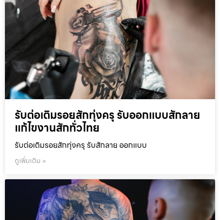
รับต่อเติมรอยสักทุ่งครุ รับออกแบบสักลาย
แก้ไขงานสักทั่วไทย
รับต่อเติมรอยสักทุ่งครุ รับสักลาย ออกแบบ
ดูเพิ่มเติม »