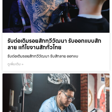
รับต่อเติมรอยสักทวีวัฒนา รับออกแบบสัก
ลาย แก้ไขงานสักทั่วไทย
รับต่อเติมรอยสักทวีวัฒนา รับสักลาย ออกแบ
ดูเพิ่มเติม »