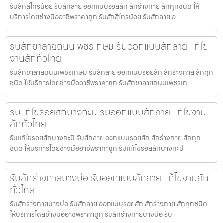
รับสักสีไทรน้อย รับสักลาย ออกแบบรอยสัก สักร่างกาย สักทุกชนิด ให้
บริการโดยช่างมืออาชีพราคาถูก รับสักสีไทรน้อย รับสักลาย อ
รับสักขาลายถนนเพชรเกษม รับออกแบบสักลาย แก้ไข
งานสักทั่วไทย
รับสักขาลายถนนเพชรเกษม รับสักลาย ออกแบบรอยสัก สักร่างกาย สักทุก
ชนิด ให้บริการโดยช่างมืออาชีพราคาถูก รับสักขาลายถนนเพชรเก
รับแก้ไขรอยสักบางกะปิ รับออกแบบสักลาย แก้ไขงาน
สักทั่วไทย
รับแก้ไขรอยสักบางกะปิ รับสักลาย ออกแบบรอยสัก สักร่างกาย สักทุก
ชนิด ให้บริการโดยช่างมืออาชีพราคาถูก รับแก้ไขรอยสักบางกะปิ
รับสักร่างกายบางบ่อ รับออกแบบสักลาย แก้ไขงานสัก
ทั่วไทย
รับสักร่างกายบางบ่อ รับสักลาย ออกแบบรอยสัก สักร่างกาย สักทุกชนิด
ให้บริการโดยช่างมืออาชีพราคาถูก รับสักร่างกายบางบ่อ รับ