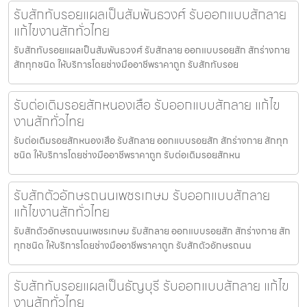
รับสักทับรอยแผลเป็นสัมพันธวงศ์ รับออกแบบสักลาย
แก้ไขงานสักทั่วไทย
รับสักทับรอยแผลเป็นสัมพันธวงศ์ รับสักลาย ออกแบบรอยสัก สักร่างกาย
สักทุกชนิด ให้บริการโดยช่างมืออาชีพราคาถูก รับสักทับรอย
รับต่อเติมรอยสักหนองเสือ รับออกแบบสักลาย แก้ไข
งานสักทั่วไทย
รับต่อเติมรอยสักหนองเสือ รับสักลาย ออกแบบรอยสัก สักร่างกาย สักทุก
ชนิด ให้บริการโดยช่างมืออาชีพราคาถูก รับต่อเติมรอยสักหน
รับสักตัวอักษรถนนเพชรเกษม รับออกแบบสักลาย
แก้ไขงานสักทั่วไทย
รับสักตัวอักษรถนนเพชรเกษม รับสักลาย ออกแบบรอยสัก สักร่างกาย สัก
ทุกชนิด ให้บริการโดยช่างมืออาชีพราคาถูก รับสักตัวอักษรถนน
รับสักทับรอยแผลเป็นธัญบุรี รับออกแบบสักลาย แก้ไข
งานสักทั่วไทย