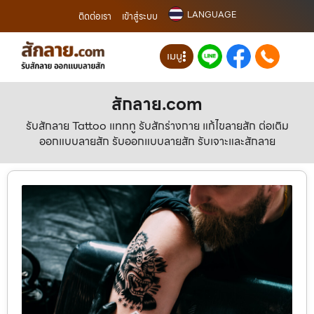
LANGUAGE
ติดต่อเรา
เข้าสู่ระบบ
เมนู
สักลาย.com
รับสักลาย Tattoo แทททู รับสักร่างกาย แก้ไขลายสัก ต่อเติม
ออกแบบลายสัก รับออกแบบลายสัก รับเจาะและสักลาย