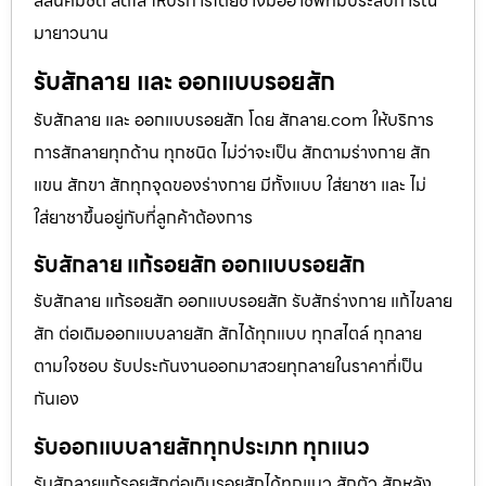
สีสันคมชัด สดใส ให้บริการโดยช่างมืออาชีพที่มีประสบการณ์
มายาวนาน
รับสักลาย และ ออกแบบรอยสัก
รับสักลาย และ ออกแบบรอยสัก โดย สักลาย.com ให้บริการ
การสักลายทุกด้าน ทุกชนิด ไม่ว่าจะเป็น สักตามร่างกาย สัก
แขน สักขา สักทุกจุดของร่างกาย มีทั้งแบบ ใส่ยาชา และ ไม่
ใส่ยาชาขึ้นอยู่กับที่ลูกค้าต้องการ
รับสักลาย แก้รอยสัก ออกแบบรอยสัก
รับสักลาย แก้รอยสัก ออกแบบรอยสัก รับสักร่างกาย แก้ไขลาย
สัก ต่อเติมออกแบบลายสัก สักได้ทุกแบบ ทุกสไตล์ ทุกลาย
ตามใจชอบ รับประกันงานออกมาสวยทุกลายในราคาที่เป็น
กันเอง
รับออกแบบลายสักทุกประเภท ทุกแนว
รับสักลายแก้รอยสักต่อเติมรอยสักได้ทุกแนว สักตัว สักหลัง