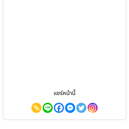
แชร์หน้านี้