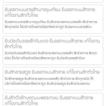
รับออกแบบลายสักบางขุนเทียน รับออกแบบสักลาย
แก้ไขงานสักทั่วไทย
รับออกแบบลายสักบางขุนเทียน รับสักลาย ออกแบบรอยสัก สักร่างกาย
สักทุกชนิด ให้บริการโดยช่างมืออาชีพราคาถูก รับออกแบบลายสักบ
รับต่อเติมรอยสักดินแดง รับออกแบบสักลาย แก้ไขงาน
สักทั่วไทย
รับต่อเติมรอยสักดินแดง รับสักลาย ออกแบบรอยสัก สักร่างกาย สักทุก
ชนิด ให้บริการโดยช่างมืออาชีพราคาถูก รับต่อเติมรอยสักดินแ
รับสักลายสตูล รับออกแบบสักลาย แก้ไขงานสักทั่วไทย
รับสักลายสตูล รับสักลาย ออกแบบรอยสัก สักร่างกาย สักทุกชนิด ให้
บริการโดยช่างมืออาชีพราคาถูก รับสักลายสตูล รับสักลาย ออกแบ
รับสักตัวอักษรถนนเพชรเกษม รับออกแบบสักลาย
แก้ไขงานสักทั่วไทย