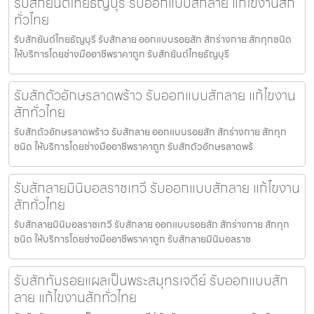
รับสักยันต์ไทยธัญบุรี รับออกแบบสักลาย แก้ไขงานสัก
ทั่วไทย
รับสักยันต์ไทยธัญบุรี รับสักลาย ออกแบบรอยสัก สักร่างกาย สักทุกชนิด
ให้บริการโดยช่างมืออาชีพราคาถูก รับสักยันต์ไทยธัญบุรี
รับสักตัวอักษรลาดพร้าว รับออกแบบสักลาย แก้ไขงาน
สักทั่วไทย
รับสักตัวอักษรลาดพร้าว รับสักลาย ออกแบบรอยสัก สักร่างกาย สักทุก
ชนิด ให้บริการโดยช่างมืออาชีพราคาถูก รับสักตัวอักษรลาดพร้
รับสักลายมินิมอลราชเทวี รับออกแบบสักลาย แก้ไขงาน
สักทั่วไทย
รับสักลายมินิมอลราชเทวี รับสักลาย ออกแบบรอยสัก สักร่างกาย สักทุก
ชนิด ให้บริการโดยช่างมืออาชีพราคาถูก รับสักลายมินิมอลราช
รับสักทับรอยแผลเป็นพระสมุทรเจดีย์ รับออกแบบสัก
ลาย แก้ไขงานสักทั่วไทย