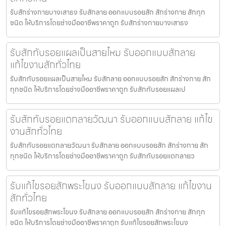
รับสักร่างกายบางเสาธง รับสักลาย ออกแบบรอยสัก สักร่างกาย สักทุก
ชนิด ให้บริการโดยช่างมืออาชีพราคาถูก รับสักร่างกายบางเสาธง
รับสักทับรอยแผลเป็นสายไหม รับออกแบบสักลาย
แก้ไขงานสักทั่วไทย
รับสักทับรอยแผลเป็นสายไหม รับสักลาย ออกแบบรอยสัก สักร่างกาย สัก
ทุกชนิด ให้บริการโดยช่างมืออาชีพราคาถูก รับสักทับรอยแผลเป
รับสักทับรอยแตกลายวัฒนา รับออกแบบสักลาย แก้ไข
งานสักทั่วไทย
รับสักทับรอยแตกลายวัฒนา รับสักลาย ออกแบบรอยสัก สักร่างกาย สัก
ทุกชนิด ให้บริการโดยช่างมืออาชีพราคาถูก รับสักทับรอยแตกลายว
รับแก้ไขรอยสักพระโขนง รับออกแบบสักลาย แก้ไขงาน
สักทั่วไทย
รับแก้ไขรอยสักพระโขนง รับสักลาย ออกแบบรอยสัก สักร่างกาย สักทุก
ชนิด ให้บริการโดยช่างมืออาชีพราคาถูก รับแก้ไขรอยสักพระโขนง