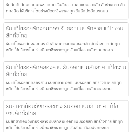
รับสักตัวอักษรถนนเพชรเกษม รับสักลาย ออกแบบรอยสัก สักร่างกาย สัก
ทุกชนิด ให้บริการโดยช่างมืออาชีพราคาถูก รับสักตัวอักษรถนน
รับแก้ไขรอยสักจอมทอง รับออกแบบสักลาย แก้ไขงาน
สักทั่วไทย
รับแก้ไขรอยสักจอมทอง รับสักลาย ออกแบบรอยสัก สักร่างกาย สักทุก
ชนิด ให้บริการโดยช่างมืออาชีพราคาถูก รับแก้ไขรอยสักจอมทอง ร
รับแก้ไขรอยสักคลองสาน รับออกแบบสักลาย แก้ไขงาน
สักทั่วไทย
รับแก้ไขรอยสักคลองสาน รับสักลาย ออกแบบรอยสัก สักร่างกาย สักทุก
ชนิด ให้บริการโดยช่างมืออาชีพราคาถูก รับแก้ไขรอยสักคลองสาน
รับสักขาก้อมวังทองหลาง รับออกแบบสักลาย แก้ไข
งานสักทั่วไทย
รับสักขาก้อมวังทองหลาง รับสักลาย ออกแบบรอยสัก สักร่างกาย สักทุก
ชนิด ให้บริการโดยช่างมืออาชีพราคาถูก รับสักขาก้อมวังทองหล