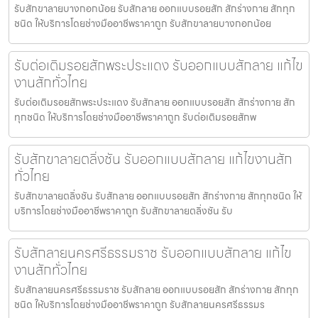
รับสักขาลายบางกอกน้อย รับสักลาย ออกแบบรอยสัก สักร่างกาย สักทุก
ชนิด ให้บริการโดยช่างมืออาชีพราคาถูก รับสักขาลายบางกอกน้อย
รับต่อเติมรอยสักพระประแดง รับออกแบบสักลาย แก้ไข
งานสักทั่วไทย
รับต่อเติมรอยสักพระประแดง รับสักลาย ออกแบบรอยสัก สักร่างกาย สัก
ทุกชนิด ให้บริการโดยช่างมืออาชีพราคาถูก รับต่อเติมรอยสักพ
รับสักขาลายตลิ่งชัน รับออกแบบสักลาย แก้ไขงานสัก
ทั่วไทย
รับสักขาลายตลิ่งชัน รับสักลาย ออกแบบรอยสัก สักร่างกาย สักทุกชนิด ให้
บริการโดยช่างมืออาชีพราคาถูก รับสักขาลายตลิ่งชัน รับ
รับสักลายนครศรีธรรมราช รับออกแบบสักลาย แก้ไข
งานสักทั่วไทย
รับสักลายนครศรีธรรมราช รับสักลาย ออกแบบรอยสัก สักร่างกาย สักทุก
ชนิด ให้บริการโดยช่างมืออาชีพราคาถูก รับสักลายนครศรีธรรมร