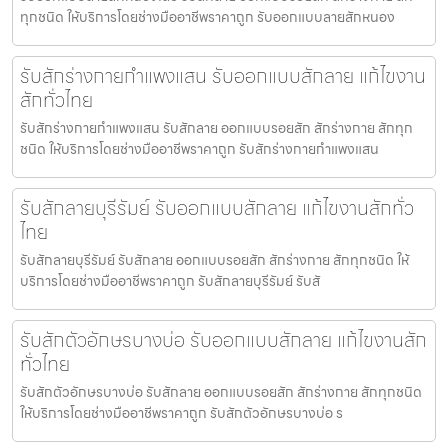
ทุกชนิด ให้บริการโดยช่างมืออาชีพราคาถูก รับออกแบบลายสักหนอง
รับสักร่างกายกำแพงแสน รับออกแบบสักลาย แก้ไขงาน
สักทั่วไทย
รับสักร่างกายกำแพงแสน รับสักลาย ออกแบบรอยสัก สักร่างกาย สักทุก
ชนิด ให้บริการโดยช่างมืออาชีพราคาถูก รับสักร่างกายกำแพงแสน
รับสักลายบุรีรัมย์ รับออกแบบสักลาย แก้ไขงานสักทั่ว
ไทย
รับสักลายบุรีรัมย์ รับสักลาย ออกแบบรอยสัก สักร่างกาย สักทุกชนิด ให้
บริการโดยช่างมืออาชีพราคาถูก รับสักลายบุรีรัมย์ รับสั
รับสักตัวอักษรบางบ่อ รับออกแบบสักลาย แก้ไขงานสัก
ทั่วไทย
รับสักตัวอักษรบางบ่อ รับสักลาย ออกแบบรอยสัก สักร่างกาย สักทุกชนิด
ให้บริการโดยช่างมืออาชีพราคาถูก รับสักตัวอักษรบางบ่อ ร