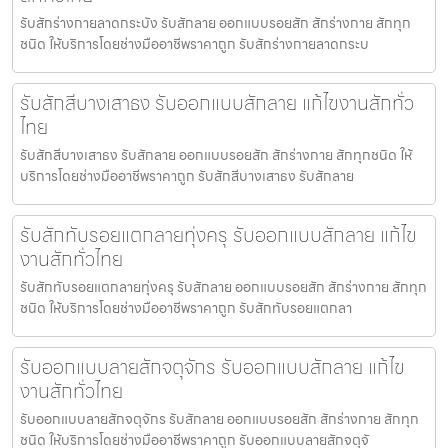
รับสักร่างกายลาดกระบัง รับสักลาย ออกแบบรอยสัก สักร่างกาย สักทุก
ชนิด ให้บริการโดยช่างมืออาชีพราคาถูก รับสักร่างกายลาดกระบ
รับสักสีบางเสาธง รับออกแบบสักลาย แก้ไขงานสักทั่ว
ไทย
รับสักสีบางเสาธง รับสักลาย ออกแบบรอยสัก สักร่างกาย สักทุกชนิด ให้
บริการโดยช่างมืออาชีพราคาถูก รับสักสีบางเสาธง รับสักลาย
รับสักทับรอยแตกลายทุ่งครุ รับออกแบบสักลาย แก้ไข
งานสักทั่วไทย
รับสักทับรอยแตกลายทุ่งครุ รับสักลาย ออกแบบรอยสัก สักร่างกาย สักทุก
ชนิด ให้บริการโดยช่างมืออาชีพราคาถูก รับสักทับรอยแตกลา
รับออกแบบลายสักจตุจักร รับออกแบบสักลาย แก้ไข
งานสักทั่วไทย
รับออกแบบลายสักจตุจักร รับสักลาย ออกแบบรอยสัก สักร่างกาย สักทุก
ชนิด ให้บริการโดยช่างมืออาชีพราคาถูก รับออกแบบลายสักจตุจั