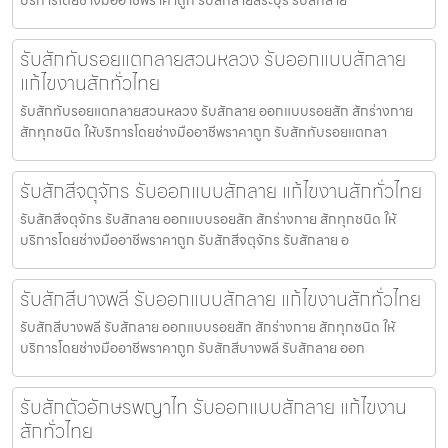
รับสักทับรอยแตกลายสวนหลวง รับออกแบบสักลาย
แก้ไขงานสักทั่วไทย
รับสักทับรอยแตกลายสวนหลวง รับสักลาย ออกแบบรอยสัก สักร่างกาย
สักทุกชนิด ให้บริการโดยช่างมืออาชีพราคาถูก รับสักทับรอยแตกลา
รับสักสีจตุจักร รับออกแบบสักลาย แก้ไขงานสักทั่วไทย
รับสักสีจตุจักร รับสักลาย ออกแบบรอยสัก สักร่างกาย สักทุกชนิด ให้
บริการโดยช่างมืออาชีพราคาถูก รับสักสีจตุจักร รับสักลาย อ
รับสักสีบางพลี รับออกแบบสักลาย แก้ไขงานสักทั่วไทย
รับสักสีบางพลี รับสักลาย ออกแบบรอยสัก สักร่างกาย สักทุกชนิด ให้
บริการโดยช่างมืออาชีพราคาถูก รับสักสีบางพลี รับสักลาย ออก
รับสักตัวอักษรพญาไท รับออกแบบสักลาย แก้ไขงาน
สักทั่วไทย