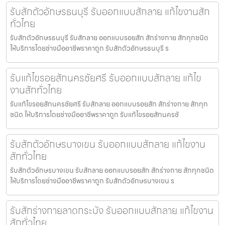
รับสักตัวอักษรธนบุรี รับออกแบบสักลาย แก้ไขงานสัก
ทั่วไทย
รับสักตัวอักษรธนบุรี รับสักลาย ออกแบบรอยสัก สักร่างกาย สักทุกชนิด
ให้บริการโดยช่างมืออาชีพราคาถูก รับสักตัวอักษรธนบุรี ร
รับแก้ไขรอยสักนครชัยศรี รับออกแบบสักลาย แก้ไข
งานสักทั่วไทย
รับแก้ไขรอยสักนครชัยศรี รับสักลาย ออกแบบรอยสัก สักร่างกาย สักทุก
ชนิด ให้บริการโดยช่างมืออาชีพราคาถูก รับแก้ไขรอยสักนครชั
รับสักตัวอักษรบางเขน รับออกแบบสักลาย แก้ไขงาน
สักทั่วไทย
รับสักตัวอักษรบางเขน รับสักลาย ออกแบบรอยสัก สักร่างกาย สักทุกชนิด
ให้บริการโดยช่างมืออาชีพราคาถูก รับสักตัวอักษรบางเขน ร
รับสักร่างกายลาดกระบัง รับออกแบบสักลาย แก้ไขงาน
สักทั่วไทย