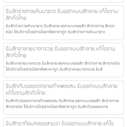
รับสักร่างกายคันนายาว รับออกแบบสักลาย แก้ไขงาน
สักทั่วไทย
รับสักร่างกายคันนายาว รับสักลาย ออกแบบรอยสัก สักร่างกาย สักทุก
ชนิด ให้บริการโดยช่างมืออาชีพราคาถูก รับสักร่างกายคันนายาว
รับสักขาลายบางกรวย รับออกแบบสักลาย แก้ไขงาน
สักทั่วไทย
รับสักขาลายบางกรวย รับสักลาย ออกแบบรอยสัก สักร่างกาย สักทุกชนิด
ให้บริการโดยช่างมืออาชีพราคาถูก รับสักขาลายบางกรวย รับสั
รับสักทับรอยแตกลายกำแพงแสน รับออกแบบสักลาย
แก้ไขงานสักทั่วไทย
รับสักทับรอยแตกลายกำแพงแสน รับสักลาย ออกแบบรอยสัก สักร่างกาย
สักทุกชนิด ให้บริการโดยช่างมืออาชีพราคาถูก รับสักทับรอยแตกล
รับสักขาก้อมคลองสามวา รับออกแบบสักลาย แก้ไข