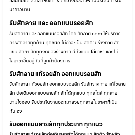
สีสันคมชัด สดใส ให้บริการโดยช่างมืออาชีพที่มีประสบการณ์
มายาวนาน
รับสักลาย และ ออกแบบรอยสัก
รับสักลาย และ ออกแบบรอยสัก โดย สักลาย.com ให้บริการ
การสักลายทุกด้าน ทุกชนิด ไม่ว่าจะเป็น สักตามร่างกาย สัก
แขน สักขา สักทุกจุดของร่างกาย มีทั้งแบบ ใส่ยาชา และ ไม่
ใส่ยาชาขึ้นอยู่กับที่ลูกค้าต้องการ
รับสักลาย แก้รอยสัก ออกแบบรอยสัก
รับสักลาย แก้รอยสัก ออกแบบรอยสัก รับสักร่างกาย แก้ไขลาย
สัก ต่อเติมออกแบบลายสัก สักได้ทุกแบบ ทุกสไตล์ ทุกลาย
ตามใจชอบ รับประกันงานออกมาสวยทุกลายในราคาที่เป็น
กันเอง
รับออกแบบลายสักทุกประเภท ทุกแนว
รับสักลายแก้รอยสักต่อเติมรอยสักได้ทุกแนว สักตัว สักหลัง