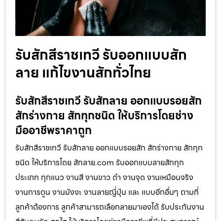
รับสักสีราชเทวี รับออกแบบสัก
ลาย แก้ไขงานสักทั่วไทย
รับสักสีราชเทวี รับสักลาย ออกแบบรอยสัก
สักร่างกาย สักทุกชนิด ให้บริการโดยช่าง
มืออาชีพราคาถูก
รับสักสีราชเทวี รับสักลาย ออกแบบรอยสัก สักร่างกาย สักทุก
ชนิด ให้บริการโดย สักลาย.com รับออกแบบลายสักทุก
ประเภท ทุกแนว งานสี งานขาว ดำ งานจุด งานเหมือนจริง
งานการตูน งานมังงะ งานลายญี่ปุ่น และ แบบอีกอื่นๆ ตามที่
ลูกค้าต้องการ ลูกค้าสามารถเลือกลายมาเองได้ รับประกันงาน