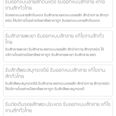
รับออกแบบลายสักดินแดง รับออกแบบสักลาย แก้ไข
งานสักทั่วไทย
รับออกแบบลายสักดินแดง รับสักลาย ออกแบบรอยสัก สักร่างกาย สักทุก
ชนิด ให้บริการโดยช่างมืออาชีพราคาถูก รับออกแบบลายสักดินแดง
รับสักลายพะเยา รับออกแบบสักลาย แก้ไขงานสักทั่ว
ไทย
รับสักลายพะเยา รับสักลาย ออกแบบรอยสัก สักร่างกาย สักทุกชนิด ให้
บริการโดยช่างมืออาชีพราคาถูก รับสักลายพะเยา รับสักลาย ออก
รับสักสีพระสมุทรเจดีย์ รับออกแบบสักลาย แก้ไขงาน
สักทั่วไทย
รับสักสีพระสมุทรเจดีย์ รับสักลาย ออกแบบรอยสัก สักร่างกาย สักทุกชนิด
ให้บริการโดยช่างมืออาชีพราคาถูก รับสักสีพระสมุทรเจดี
รับต่อเติมรอยสักพระประแดง รับออกแบบสักลาย แก้ไข
งานสักทั่วไทย