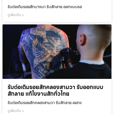
รับต่อเติมรอยสักบางนา รับสักลาย ออกแบบรอ
ดูเพิ่มเติม »
รับต่อเติมรอยสักคลองสามวา รับออกแบบ
สักลาย แก้ไขงานสักทั่วไทย
รับต่อเติมรอยสักคลองสามวา รับสักลาย ออกแ
ดูเพิ่มเติม »