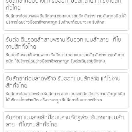
รับสักขาก้อมบางแค รับออกแบบสักลาย แก้ไขงานสัก
ทั่วไทย
รับสักขาก้อมบางแค รับสักลาย ออกแบบรอยสัก สักร่างกาย สักทุกชนิด ให้
บริการโดยช่างมืออาชีพราคาถูก รับสักขาก้อมบางแค รับสักล
รับต่อเติมรอยสักสามพราน รับออกแบบสักลาย แก้ไข
งานสักทั่วไทย
รับต่อเติมรอยสักสามพราน รับสักลาย ออกแบบรอยสัก สักร่างกาย สักทุก
ชนิด ให้บริการโดยช่างมืออาชีพราคาถูก รับต่อเติมรอยสักสาม
รับสักขาก้อมลาดพร้าว รับออกแบบสักลาย แก้ไขงาน
สักทั่วไทย
รับสักขาก้อมลาดพร้าว รับสักลาย ออกแบบรอยสัก สักร่างกาย สักทุกชนิด
ให้บริการโดยช่างมืออาชีพราคาถูก รับสักขาก้อมลาดพร้าว ร
รับออกแบบลายสักป้อมปราบศัตรูพ่าย รับออกแบบสัก
ลาย แก้ไขงานสักทั่วไทย