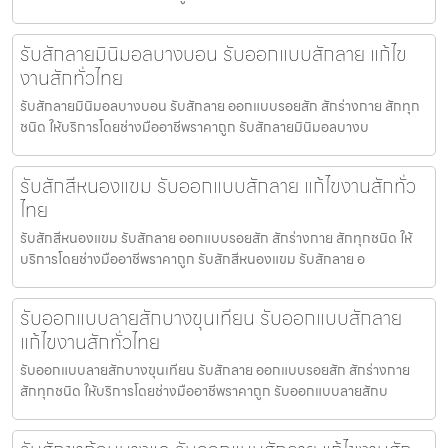
รับสักลายมินิมอลบางบอน รับออกแบบสักลาย แก้ไข
งานสักทั่วไทย
รับสักลายมินิมอลบางบอน รับสักลาย ออกแบบรอยสัก สักร่างกาย สักทุก
ชนิด ให้บริการโดยช่างมืออาชีพราคาถูก รับสักลายมินิมอลบางบ
รับสักสีหนองแขม รับออกแบบสักลาย แก้ไขงานสักทั่ว
ไทย
รับสักสีหนองแขม รับสักลาย ออกแบบรอยสัก สักร่างกาย สักทุกชนิด ให้
บริการโดยช่างมืออาชีพราคาถูก รับสักสีหนองแขม รับสักลาย อ
รับออกแบบลายสักบางขุนเทียน รับออกแบบสักลาย
แก้ไขงานสักทั่วไทย
รับออกแบบลายสักบางขุนเทียน รับสักลาย ออกแบบรอยสัก สักร่างกาย
สักทุกชนิด ให้บริการโดยช่างมืออาชีพราคาถูก รับออกแบบลายสักบ