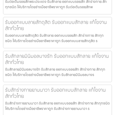
รับต่อเติมรอยสักพระประแดง รับสักลาย ออกแบบรอยสัก สักร่างกาย สัก
ทุกชนิด ให้บริการโดยช่างมืออาชีพราคาถูก รับต่อเติมรอยสักพ
รับออกแบบลายสักดุสิต รับออกแบบสักลาย แก้ไขงาน
สักทั่วไทย
รับออกแบบลายสักดุสิต รับสักลาย ออกแบบรอยสัก สักร่างกาย สักทุก
ชนิด ให้บริการโดยช่างมืออาชีพราคาถูก รับออกแบบลายสักดุสิต ร
รับสักลายมินิมอลบางรัก รับออกแบบสักลาย แก้ไขงาน
สักทั่วไทย
รับสักลายมินิมอลบางรัก รับสักลาย ออกแบบรอยสัก สักร่างกาย สักทุก
ชนิด ให้บริการโดยช่างมืออาชีพราคาถูก รับสักลายมินิมอลบางร
รับสักร่างกายยานนาวา รับออกแบบสักลาย แก้ไขงาน
สักทั่วไทย
รับสักร่างกายยานนาวา รับสักลาย ออกแบบรอยสัก สักร่างกาย สักทุกชนิด
ให้บริการโดยช่างมืออาชีพราคาถูก รับสักร่างกายยานนาวา ร