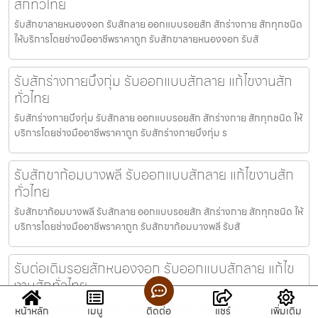
สักทั่วไทย
รับสักขาลายหนองจอก รับสักลาย ออกแบบรอยสัก สักร่างกาย สักทุกชนิด
ให้บริการโดยช่างมืออาชีพราคาถูก รับสักขาลายหนองจอก รับสั
รับสักร่างกายบึงกุ่ม รับออกแบบสักลาย แก้ไขงานสัก
ทั่วไทย
รับสักร่างกายบึงกุ่ม รับสักลาย ออกแบบรอยสัก สักร่างกาย สักทุกชนิด ให้
บริการโดยช่างมืออาชีพราคาถูก รับสักร่างกายบึงกุ่ม ร
รับสักขาก้อมบางพลี รับออกแบบสักลาย แก้ไขงานสัก
ทั่วไทย
รับสักขาก้อมบางพลี รับสักลาย ออกแบบรอยสัก สักร่างกาย สักทุกชนิด ให้
บริการโดยช่างมืออาชีพราคาถูก รับสักขาก้อมบางพลี รับสั
รับต่อเติมรอยสักหนองจอก รับออกแบบสักลาย แก้ไข
งานสักทั่วไทย
รับต่อเติมรอยสักหนองจอก รับสักลาย ออกแบบรอยสัก สักร่างกาย สักทุก
หน้าหลัก
เมนู
ติดต่อ
แชร์
เพิ่มเติม