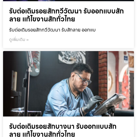
รับต่อเติมรอยสักทวีวัฒนา รับออกแบบสัก
ลาย แก้ไขงานสักทั่วไทย
รับต่อเติมรอยสักทวีวัฒนา รับสักลาย ออกแบ
ดูเพิ่มเติม »
รับต่อเติมรอยสักบางนา รับออกแบบสัก
ลาย แก้ไขงานสักทั่วไทย