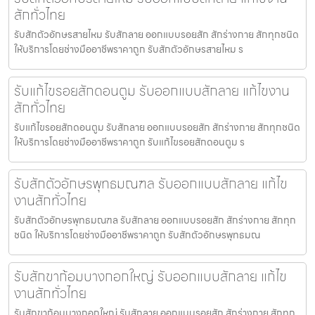
สักทั่วไทย
รับสักตัวอักษรสายไหม รับสักลาย ออกแบบรอยสัก สักร่างกาย สักทุกชนิด
ให้บริการโดยช่างมืออาชีพราคาถูก รับสักตัวอักษรสายไหม ร
รับแก้ไขรอยสักดอนตูม รับออกแบบสักลาย แก้ไขงาน
สักทั่วไทย
รับแก้ไขรอยสักดอนตูม รับสักลาย ออกแบบรอยสัก สักร่างกาย สักทุกชนิด
ให้บริการโดยช่างมืออาชีพราคาถูก รับแก้ไขรอยสักดอนตูม ร
รับสักตัวอักษรพุทธมณฑล รับออกแบบสักลาย แก้ไข
งานสักทั่วไทย
รับสักตัวอักษรพุทธมณฑล รับสักลาย ออกแบบรอยสัก สักร่างกาย สักทุก
ชนิด ให้บริการโดยช่างมืออาชีพราคาถูก รับสักตัวอักษรพุทธมณ
รับสักขาก้อมบางกอกใหญ่ รับออกแบบสักลาย แก้ไข
งานสักทั่วไทย
รับสักขาก้อมบางกอกใหญ่ รับสักลาย ออกแบบรอยสัก สักร่างกาย สักทุก