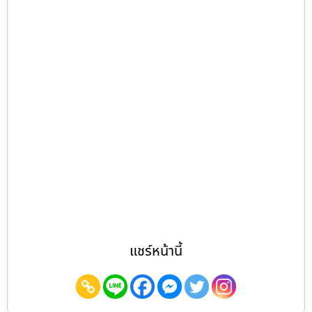
แชร์หน้านี้