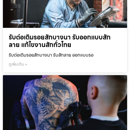
รับต่อเติมรอยสักบางนา รับออกแบบสัก
ลาย แก้ไขงานสักทั่วไทย
รับต่อเติมรอยสักบางนา รับสักลาย ออกแบบรอ
ดูเพิ่มเติม »