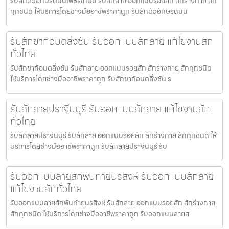
รับสักตัวอักษรถนนเพชรเกษม รับสักลาย ออกแบบรอยสัก สักร่างกาย สัก
ทุกชนิด ให้บริการโดยช่างมืออาชีพราคาถูก รับสักตัวอักษรถนน
รับสักขาก้อมตลิ่งชัน รับออกแบบสักลาย แก้ไขงานสัก
ทั่วไทย
รับสักขาก้อมตลิ่งชัน รับสักลาย ออกแบบรอยสัก สักร่างกาย สักทุกชนิด
ให้บริการโดยช่างมืออาชีพราคาถูก รับสักขาก้อมตลิ่งชัน ร
รับสักลายปราจีนบุรี รับออกแบบสักลาย แก้ไขงานสัก
ทั่วไทย
รับสักลายปราจีนบุรี รับสักลาย ออกแบบรอยสัก สักร่างกาย สักทุกชนิด ให้
บริการโดยช่างมืออาชีพราคาถูก รับสักลายปราจีนบุรี รับ
รับออกแบบลายสักพันท้ายนรสิงห์ รับออกแบบสักลาย
แก้ไขงานสักทั่วไทย
รับออกแบบลายสักพันท้ายนรสิงห์ รับสักลาย ออกแบบรอยสัก สักร่างกาย
สักทุกชนิด ให้บริการโดยช่างมืออาชีพราคาถูก รับออกแบบลายส