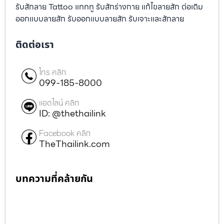
รับสักลาย Tattoo แทททู รับสักร่างกาย แก้ไขลายสัก ต่อเติม
ออกแบบลายสัก รับออกแบบลายสัก รับเจาะและสักลาย
ติดต่อเรา
โทร คลิก
099-185-8000
แอดไลน์ คลิก
ID: @thethailink
Facebook คลิก
TheThailink.com
บทความที่คล้ายกัน