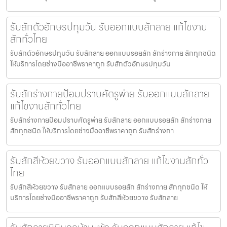
รับสักตัวอักษรปทุมวัน รับออกแบบสักลาย แก้ไขงาน
สักทั่วไทย
รับสักตัวอักษรปทุมวัน รับสักลาย ออกแบบรอยสัก สักร่างกาย สักทุกชนิด
ให้บริการโดยช่างมืออาชีพราคาถูก รับสักตัวอักษรปทุมวัน
รับสักร่างกายป้อมปราบศัตรูพ่าย รับออกแบบสักลาย
แก้ไขงานสักทั่วไทย
รับสักร่างกายป้อมปราบศัตรูพ่าย รับสักลาย ออกแบบรอยสัก สักร่างกาย
สักทุกชนิด ให้บริการโดยช่างมืออาชีพราคาถูก รับสักร่างกา
รับสักสีห้วยขวาง รับออกแบบสักลาย แก้ไขงานสักทั่ว
ไทย
รับสักสีห้วยขวาง รับสักลาย ออกแบบรอยสัก สักร่างกาย สักทุกชนิด ให้
บริการโดยช่างมืออาชีพราคาถูก รับสักสีห้วยขวาง รับสักลาย