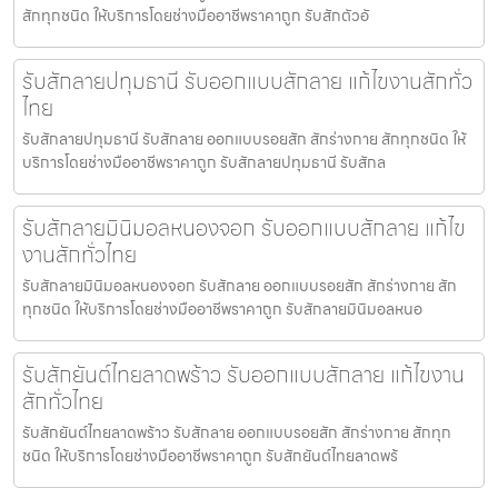
สักทุกชนิด ให้บริการโดยช่างมืออาชีพราคาถูก รับสักตัวอั
รับสักลายปทุมธานี รับออกแบบสักลาย แก้ไขงานสักทั่ว
ไทย
รับสักลายปทุมธานี รับสักลาย ออกแบบรอยสัก สักร่างกาย สักทุกชนิด ให้
บริการโดยช่างมืออาชีพราคาถูก รับสักลายปทุมธานี รับสักล
รับสักลายมินิมอลหนองจอก รับออกแบบสักลาย แก้ไข
งานสักทั่วไทย
รับสักลายมินิมอลหนองจอก รับสักลาย ออกแบบรอยสัก สักร่างกาย สัก
ทุกชนิด ให้บริการโดยช่างมืออาชีพราคาถูก รับสักลายมินิมอลหนอ
รับสักยันต์ไทยลาดพร้าว รับออกแบบสักลาย แก้ไขงาน
สักทั่วไทย
รับสักยันต์ไทยลาดพร้าว รับสักลาย ออกแบบรอยสัก สักร่างกาย สักทุก
ชนิด ให้บริการโดยช่างมืออาชีพราคาถูก รับสักยันต์ไทยลาดพร้