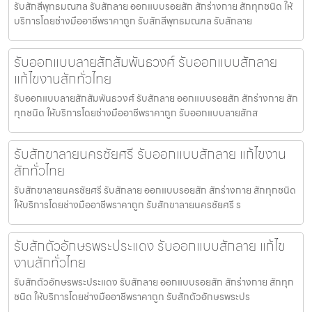
รับสักสีพุทธมณฑล รับสักลาย ออกแบบรอยสัก สักร่างกาย สักทุกชนิด ให้
บริการโดยช่างมืออาชีพราคาถูก รับสักสีพุทธมณฑล รับสักลาย
รับออกแบบลายสักสัมพันธวงศ์ รับออกแบบสักลาย
แก้ไขงานสักทั่วไทย
รับออกแบบลายสักสัมพันธวงศ์ รับสักลาย ออกแบบรอยสัก สักร่างกาย สัก
ทุกชนิด ให้บริการโดยช่างมืออาชีพราคาถูก รับออกแบบลายสักส
รับสักขาลายนครชัยศรี รับออกแบบสักลาย แก้ไขงาน
สักทั่วไทย
รับสักขาลายนครชัยศรี รับสักลาย ออกแบบรอยสัก สักร่างกาย สักทุกชนิด
ให้บริการโดยช่างมืออาชีพราคาถูก รับสักขาลายนครชัยศรี ร
รับสักตัวอักษรพระประแดง รับออกแบบสักลาย แก้ไข
งานสักทั่วไทย
รับสักตัวอักษรพระประแดง รับสักลาย ออกแบบรอยสัก สักร่างกาย สักทุก
ชนิด ให้บริการโดยช่างมืออาชีพราคาถูก รับสักตัวอักษรพระปร