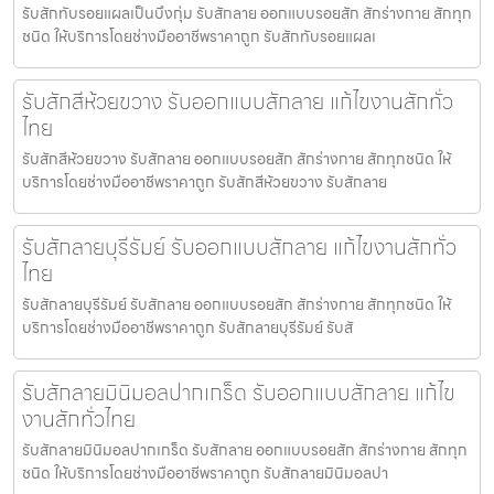
รับสักทับรอยแผลเป็นบึงกุ่ม รับสักลาย ออกแบบรอยสัก สักร่างกาย สักทุก
ชนิด ให้บริการโดยช่างมืออาชีพราคาถูก รับสักทับรอยแผลเ
รับสักสีห้วยขวาง รับออกแบบสักลาย แก้ไขงานสักทั่ว
ไทย
รับสักสีห้วยขวาง รับสักลาย ออกแบบรอยสัก สักร่างกาย สักทุกชนิด ให้
บริการโดยช่างมืออาชีพราคาถูก รับสักสีห้วยขวาง รับสักลาย
รับสักลายบุรีรัมย์ รับออกแบบสักลาย แก้ไขงานสักทั่ว
ไทย
รับสักลายบุรีรัมย์ รับสักลาย ออกแบบรอยสัก สักร่างกาย สักทุกชนิด ให้
บริการโดยช่างมืออาชีพราคาถูก รับสักลายบุรีรัมย์ รับสั
รับสักลายมินิมอลปากเกร็ด รับออกแบบสักลาย แก้ไข
งานสักทั่วไทย
รับสักลายมินิมอลปากเกร็ด รับสักลาย ออกแบบรอยสัก สักร่างกาย สักทุก
ชนิด ให้บริการโดยช่างมืออาชีพราคาถูก รับสักลายมินิมอลปา