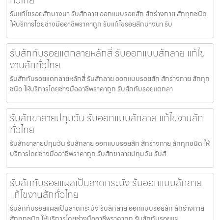
รับแก้ไขรอยสักบางนา รับสักลาย ออกแบบรอยสัก สักร่างกาย สักทุกชนิด
ให้บริการโดยช่างมืออาชีพราคาถูก รับแก้ไขรอยสักบางนา รับ
รับสักทับรอยแตกลายหลักสี่ รับออกแบบสักลาย แก้ไข
งานสักทั่วไทย
รับสักทับรอยแตกลายหลักสี่ รับสักลาย ออกแบบรอยสัก สักร่างกาย สักทุก
ชนิด ให้บริการโดยช่างมืออาชีพราคาถูก รับสักทับรอยแตกลา
รับสักขาลายปทุมวัน รับออกแบบสักลาย แก้ไขงานสัก
ทั่วไทย
รับสักขาลายปทุมวัน รับสักลาย ออกแบบรอยสัก สักร่างกาย สักทุกชนิด ให้
บริการโดยช่างมืออาชีพราคาถูก รับสักขาลายปทุมวัน รับสั
รับสักทับรอยแผลเป็นลาดกระบัง รับออกแบบสักลาย
แก้ไขงานสักทั่วไทย
รับสักทับรอยแผลเป็นลาดกระบัง รับสักลาย ออกแบบรอยสัก สักร่างกาย
สักทุกชนิด ให้บริการโดยช่างมืออาชีพราคาถูก รับสักทับรอยแผ