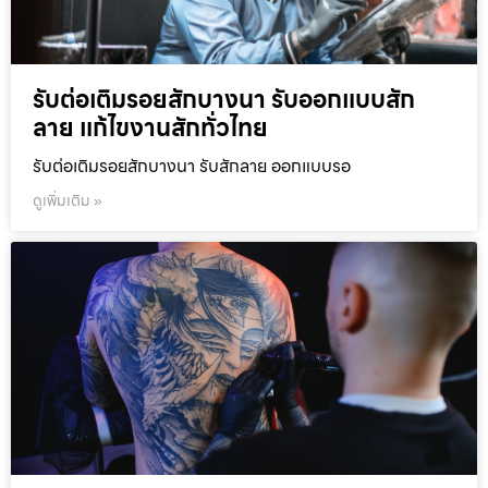
รับต่อเติมรอยสักบางนา รับออกแบบสัก
ลาย แก้ไขงานสักทั่วไทย
รับต่อเติมรอยสักบางนา รับสักลาย ออกแบบรอ
ดูเพิ่มเติม »