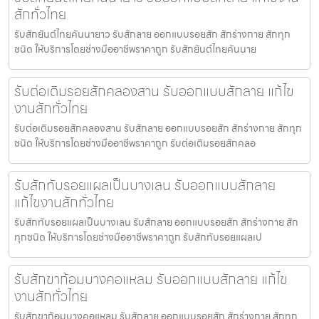
สักทั่วไทย
รับสักยันต์ไทยคันนายาว รับสักลาย ออกแบบรอยสัก สักร่างกาย สักทุก
ชนิด ให้บริการโดยช่างมืออาชีพราคาถูก รับสักยันต์ไทยคันนาย
รับต่อเติมรอยสักคลองสาน รับออกแบบสักลาย แก้ไข
งานสักทั่วไทย
รับต่อเติมรอยสักคลองสาน รับสักลาย ออกแบบรอยสัก สักร่างกาย สักทุก
ชนิด ให้บริการโดยช่างมืออาชีพราคาถูก รับต่อเติมรอยสักคลอ
รับสักทับรอยแผลเป็นบางเลน รับออกแบบสักลาย
แก้ไขงานสักทั่วไทย
รับสักทับรอยแผลเป็นบางเลน รับสักลาย ออกแบบรอยสัก สักร่างกาย สัก
ทุกชนิด ให้บริการโดยช่างมืออาชีพราคาถูก รับสักทับรอยแผลเป
รับสักขาก้อมบางคอแหลม รับออกแบบสักลาย แก้ไข
งานสักทั่วไทย
รับสักขาก้อมบางคอแหลม รับสักลาย ออกแบบรอยสัก สักร่างกาย สักทุก