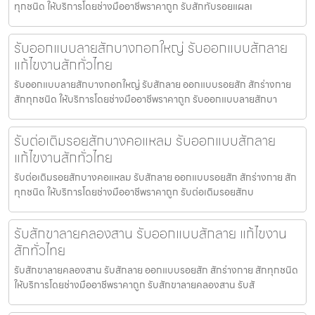
ทุกชนิด ให้บริการโดยช่างมืออาชีพราคาถูก รับสักทับรอยแผลเ
รับออกแบบลายสักบางกอกใหญ่ รับออกแบบสักลาย
แก้ไขงานสักทั่วไทย
รับออกแบบลายสักบางกอกใหญ่ รับสักลาย ออกแบบรอยสัก สักร่างกาย
สักทุกชนิด ให้บริการโดยช่างมืออาชีพราคาถูก รับออกแบบลายสักบา
รับต่อเติมรอยสักบางคอแหลม รับออกแบบสักลาย
แก้ไขงานสักทั่วไทย
รับต่อเติมรอยสักบางคอแหลม รับสักลาย ออกแบบรอยสัก สักร่างกาย สัก
ทุกชนิด ให้บริการโดยช่างมืออาชีพราคาถูก รับต่อเติมรอยสักบ
รับสักขาลายคลองสาน รับออกแบบสักลาย แก้ไขงาน
สักทั่วไทย
รับสักขาลายคลองสาน รับสักลาย ออกแบบรอยสัก สักร่างกาย สักทุกชนิด
ให้บริการโดยช่างมืออาชีพราคาถูก รับสักขาลายคลองสาน รับสั