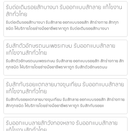
รับต่อเติมรอยสักบางนา รับออกแบบสักลาย แก้ไขงาน
สักทั่วไทย
รับต่อเติมรอยสักบางนา รับสักลาย ออกแบบรอยสัก สักร่างกาย สักทุก
ชนิด ให้บริการโดยช่างมืออาชีพราคาถูก รับต่อเติมรอยสักบางนา
รับสักตัวอักษรถนนเพชรเกษม รับออกแบบสักลาย
แก้ไขงานสักทั่วไทย
รับสักตัวอักษรถนนเพชรเกษม รับสักลาย ออกแบบรอยสัก สักร่างกาย สัก
ทุกชนิด ให้บริการโดยช่างมืออาชีพราคาถูก รับสักตัวอักษรถนน
รับสักทับรอยแตกลายบางขุนเทียน รับออกแบบสักลาย
แก้ไขงานสักทั่วไทย
รับสักทับรอยแตกลายบางขุนเทียน รับสักลาย ออกแบบรอยสัก สักร่างกาย
สักทุกชนิด ให้บริการโดยช่างมืออาชีพราคาถูก รับสักทับรอยแ
รับออกแบบลายสักวังทองหลาง รับออกแบบสักลาย
แก้ไขงานสักทั่วไทย