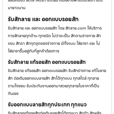
สีสันคมชัด สดใส ให้บริการโดยช่างมืออาชีพที่มีประสบการณ์
มายาวนาน
รับสักลาย และ ออกแบบรอยสัก
รับสักลาย และ ออกแบบรอยสัก โดย สักลาย.com ให้บริการ
การสักลายทุกด้าน ทุกชนิด ไม่ว่าจะเป็น สักตามร่างกาย สัก
แขน สักขา สักทุกจุดของร่างกาย มีทั้งแบบ ใส่ยาชา และ ไม่
ใส่ยาชาขึ้นอยู่กับที่ลูกค้าต้องการ
รับสักลาย แก้รอยสัก ออกแบบรอยสัก
รับสักลาย แก้รอยสัก ออกแบบรอยสัก รับสักร่างกาย แก้ไขลาย
สัก ต่อเติมออกแบบลายสัก สักได้ทุกแบบ ทุกสไตล์ ทุกลาย
ตามใจชอบ รับประกันงานออกมาสวยทุกลายในราคาที่เป็น
กันเอง
รับออกแบบลายสักทุกประเภท ทุกแนว
รับสักลายแก้รอยสักต่อเติมรอยสักได้ทุกแนว สักตัว สักหลัง