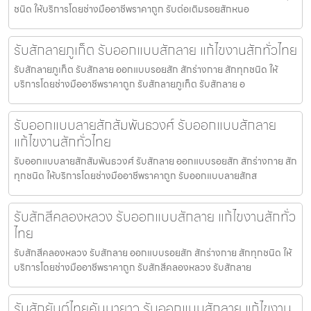
ชนิด ให้บริการโดยช่างมืออาชีพราคาถูก รับต่อเติมรอยสักหนอ
รับสักลายภูเก็ต รับออกแบบสักลาย แก้ไขงานสักทั่วไทย
รับสักลายภูเก็ต รับสักลาย ออกแบบรอยสัก สักร่างกาย สักทุกชนิด ให้
บริการโดยช่างมืออาชีพราคาถูก รับสักลายภูเก็ต รับสักลาย อ
รับออกแบบลายสักสัมพันธวงศ์ รับออกแบบสักลาย
แก้ไขงานสักทั่วไทย
รับออกแบบลายสักสัมพันธวงศ์ รับสักลาย ออกแบบรอยสัก สักร่างกาย สัก
ทุกชนิด ให้บริการโดยช่างมืออาชีพราคาถูก รับออกแบบลายสักส
รับสักสีคลองหลวง รับออกแบบสักลาย แก้ไขงานสักทั่ว
ไทย
รับสักสีคลองหลวง รับสักลาย ออกแบบรอยสัก สักร่างกาย สักทุกชนิด ให้
บริการโดยช่างมืออาชีพราคาถูก รับสักสีคลองหลวง รับสักลาย
รับสักยันต์ไทยคันนายาว รับออกแบบสักลาย แก้ไขงาน