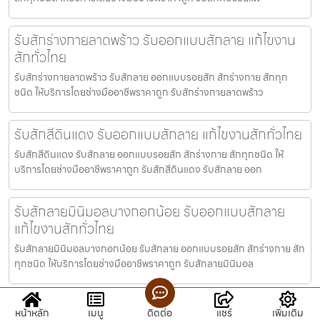
รับสักร่างกายลาดพร้าว รับออกแบบสักลาย แก้ไขงาน
สักทั่วไทย
รับสักร่างกายลาดพร้าว รับสักลาย ออกแบบรอยสัก สักร่างกาย สักทุก
ชนิด ให้บริการโดยช่างมืออาชีพราคาถูก รับสักร่างกายลาดพร้าว
รับสักสีดินแดง รับออกแบบสักลาย แก้ไขงานสักทั่วไทย
รับสักสีดินแดง รับสักลาย ออกแบบรอยสัก สักร่างกาย สักทุกชนิด ให้
บริการโดยช่างมืออาชีพราคาถูก รับสักสีดินแดง รับสักลาย ออก
รับสักลายมินิมอลบางกอกน้อย รับออกแบบสักลาย
แก้ไขงานสักทั่วไทย
รับสักลายมินิมอลบางกอกน้อย รับสักลาย ออกแบบรอยสัก สักร่างกาย สัก
ทุกชนิด ให้บริการโดยช่างมืออาชีพราคาถูก รับสักลายมินิมอล
รับสักยันต์ไทยบางรัก รับออกแบบสักลาย แก้ไขงานสัก
หน้าหลัก
เมนู
ติดต่อ
แชร์
เพิ่มเติม