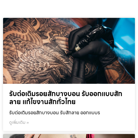
รับต่อเติมรอยสักบางบอน รับออกแบบสัก
ลาย แก้ไขงานสักทั่วไทย
รับต่อเติมรอยสักบางบอน รับสักลาย ออกแบบร
ดูเพิ่มเติม »