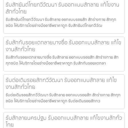
รับสักยันต์ไทยทวีวัฒนา รับออกแบบสักลาย แก้ไขงาน
สักทั่วไทย
รับสักยันต์ไทยทวีวัฒนา รับสักลาย ออกแบบรอยสัก สักร่างกาย สักทุก
ชนิด ให้บริการโดยช่างมืออาชีพราคาถูก รับสักยันต์ไทยทวีวัฒ
รับสักทับรอยแตกลายบางซื่อ รับออกแบบสักลาย แก้ไข
งานสักทั่วไทย
รับสักทับรอยแตกลายบางซื่อ รับสักลาย ออกแบบรอยสัก สักร่างกาย สัก
ทุกชนิด ให้บริการโดยช่างมืออาชีพราคาถูก รับสักทับรอยแตกลา
รับต่อเติมรอยสักทวีวัฒนา รับออกแบบสักลาย แก้ไข
งานสักทั่วไทย
รับต่อเติมรอยสักทวีวัฒนา รับสักลาย ออกแบบรอยสัก สักร่างกาย สักทุก
ชนิด ให้บริการโดยช่างมืออาชีพราคาถูก รับต่อเติมรอยสักทว
รับสักลายนครปฐม รับออกแบบสักลาย แก้ไขงานสักทั่ว
ไทย