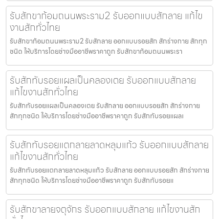
รับสักขาก้อมถนนพระราม2 รับออกแบบสักลาย แก้ไข
งานสักทั่วไทย
รับสักขาก้อมถนนพระราม2 รับสักลาย ออกแบบรอยสัก สักร่างกาย สักทุก
ชนิด ให้บริการโดยช่างมืออาชีพราคาถูก รับสักขาก้อมถนนพระรา
รับสักทับรอยแผลเป็นคลองเตย รับออกแบบสักลาย
แก้ไขงานสักทั่วไทย
รับสักทับรอยแผลเป็นคลองเตย รับสักลาย ออกแบบรอยสัก สักร่างกาย
สักทุกชนิด ให้บริการโดยช่างมืออาชีพราคาถูก รับสักทับรอยแผลเ
รับสักทับรอยแตกลายลาดหลุมแก้ว รับออกแบบสักลาย
แก้ไขงานสักทั่วไทย
รับสักทับรอยแตกลายลาดหลุมแก้ว รับสักลาย ออกแบบรอยสัก สักร่างกาย
สักทุกชนิด ให้บริการโดยช่างมืออาชีพราคาถูก รับสักทับรอยแ
รับสักขาลายจตุจักร รับออกแบบสักลาย แก้ไขงานสัก