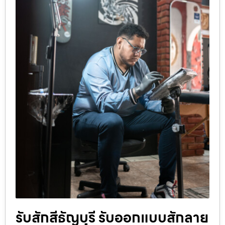
รับสักสีธัญบุรี รับออกแบบสักลาย