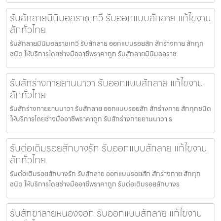
รับสักลายมินิมอลราชเทวี รับออกแบบสักลาย แก้ไขงาน
สักทั่วไทย
รับสักลายมินิมอลราชเทวี รับสักลาย ออกแบบรอยสัก สักร่างกาย สักทุก
ชนิด ให้บริการโดยช่างมืออาชีพราคาถูก รับสักลายมินิมอลราช
รับสักร่างกายยานนาวา รับออกแบบสักลาย แก้ไขงาน
สักทั่วไทย
รับสักร่างกายยานนาวา รับสักลาย ออกแบบรอยสัก สักร่างกาย สักทุกชนิด
ให้บริการโดยช่างมืออาชีพราคาถูก รับสักร่างกายยานนาวา ร
รับต่อเติมรอยสักบางรัก รับออกแบบสักลาย แก้ไขงาน
สักทั่วไทย
รับต่อเติมรอยสักบางรัก รับสักลาย ออกแบบรอยสัก สักร่างกาย สักทุก
ชนิด ให้บริการโดยช่างมืออาชีพราคาถูก รับต่อเติมรอยสักบางร
รับสักขาลายหนองจอก รับออกแบบสักลาย แก้ไขงาน