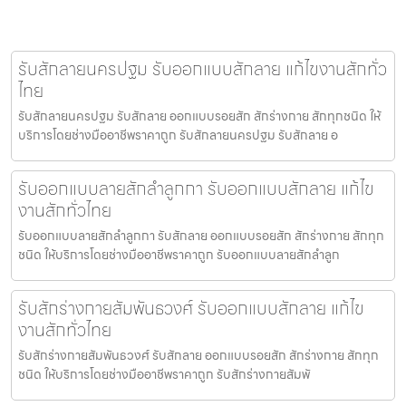
รับสักลายนครปฐม รับออกแบบสักลาย แก้ไขงานสักทั่ว
ไทย
รับสักลายนครปฐม รับสักลาย ออกแบบรอยสัก สักร่างกาย สักทุกชนิด ให้
บริการโดยช่างมืออาชีพราคาถูก รับสักลายนครปฐม รับสักลาย อ
รับออกแบบลายสักลำลูกกา รับออกแบบสักลาย แก้ไข
งานสักทั่วไทย
รับออกแบบลายสักลำลูกกา รับสักลาย ออกแบบรอยสัก สักร่างกาย สักทุก
ชนิด ให้บริการโดยช่างมืออาชีพราคาถูก รับออกแบบลายสักลำลูก
รับสักร่างกายสัมพันธวงศ์ รับออกแบบสักลาย แก้ไข
งานสักทั่วไทย
รับสักร่างกายสัมพันธวงศ์ รับสักลาย ออกแบบรอยสัก สักร่างกาย สักทุก
ชนิด ให้บริการโดยช่างมืออาชีพราคาถูก รับสักร่างกายสัมพั