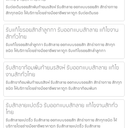
รับต่อเติมรอยสักพันท้ายนรสิงห์ รับสักลาย ออกแบบรอยสัก สักร่างกาย
สักทุกชนิด ให้บริการโดยช่างมืออาชีพราคาถูก รับต่อเติมรอ
รับแก้ไขรอยสักลำลูกกา รับออกแบบสักลาย แก้ไขงาน
สักทั่วไทย
รับแก้ไขรอยสักลำลูกกา รับสักลาย ออกแบบรอยสัก สักร่างกาย สักทุก
ชนิด ให้บริการโดยช่างมืออาชีพราคาถูก รับแก้ไขรอยสักลำลูกกา
รับสักขาก้อมพันท้ายนรสิงห์ รับออกแบบสักลาย แก้ไข
งานสักทั่วไทย
รับสักขาก้อมพันท้ายนรสิงห์ รับสักลาย ออกแบบรอยสัก สักร่างกาย สักทุก
ชนิด ให้บริการโดยช่างมืออาชีพราคาถูก รับสักขาก้อมพันท
รับสักลายแปดริ้ว รับออกแบบสักลาย แก้ไขงานสักทั่ว
ไทย
รับสักลายแปดริ้ว รับสักลาย ออกแบบรอยสัก สักร่างกาย สักทุกชนิด ให้
บริการโดยช่างมืออาชีพราคาถูก รับสักลายแปดริ้ว รับสักลาย