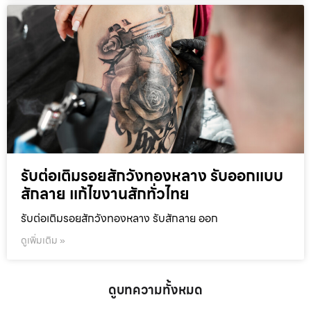
รับต่อเติมรอยสักวังทองหลาง รับออกแบบ
สักลาย แก้ไขงานสักทั่วไทย
รับต่อเติมรอยสักวังทองหลาง รับสักลาย ออก
ดูเพิ่มเติม »
ดูบทความทั้งหมด