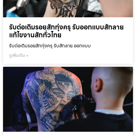
รับต่อเติมรอยสักทุ่งครุ รับออกแบบสักลาย
แก้ไขงานสักทั่วไทย
รับต่อเติมรอยสักทุ่งครุ รับสักลาย ออกแบบ
ดูเพิ่มเติม »