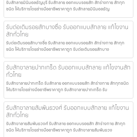
รับสักลายมินิมอลธัญบุรี รับสักลาย ออกแบบรอยสัก สักร่างกาย สักทุก
ชนิด ให้บริการโดยช่างมืออาชีพราคาถูก รับสักลายมินิมอลธัญ
รับต่อเติมรอยสักบางซื่อ รับออกแบบสักลาย แก้ไขงาน
สักทั่วไทย
รับต่อเติมรอยสักบางซื่อ รับสักลาย ออกแบบรอยสัก สักร่างกาย สักทุก
ชนิด ให้บริการโดยช่างมืออาชีพราคาถูก รับต่อเติมรอยสักบาง
รับสักขาลายปากเกร็ด รับออกแบบสักลาย แก้ไขงานสัก
ทั่วไทย
รับสักขาลายปากเกร็ด รับสักลาย ออกแบบรอยสัก สักร่างกาย สักทุกชนิด
ให้บริการโดยช่างมืออาชีพราคาถูก รับสักขาลายปากเกร็ด รับ
รับสักขาลายสัมพันธวงศ์ รับออกแบบสักลาย แก้ไขงาน
สักทั่วไทย
รับสักขาลายสัมพันธวงศ์ รับสักลาย ออกแบบรอยสัก สักร่างกาย สักทุก
ชนิด ให้บริการโดยช่างมืออาชีพราคาถูก รับสักขาลายสัมพันธวง