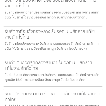
งานสักทั่วไทย
รับสักขาก้อมบางกอกน้อย รับสักลาย ออกแบบรอยสัก สักร่างกาย สักทุก
ชนิด ให้บริการโดยช่างมืออาชีพราคาถูก รับสักขาก้อมบางกอกน้
รับสักขาก้อมวังทองหลาง รับออกแบบสักลาย แก้ไข
งานสักทั่วไทย
รับสักขาก้อมวังทองหลาง รับสักลาย ออกแบบรอยสัก สักร่างกาย สักทุก
ชนิด ให้บริการโดยช่างมืออาชีพราคาถูก รับสักขาก้อมวังทองหล
รับต่อเติมรอยสักคลองสามวา รับออกแบบสักลาย
แก้ไขงานสักทั่วไทย
รับต่อเติมรอยสักคลองสามวา รับสักลาย ออกแบบรอยสัก สักร่างกาย สัก
ทุกชนิด ให้บริการโดยช่างมืออาชีพราคาถูก รับต่อเติมรอยสักค
รับสักตัวอักษรบางนา รับออกแบบสักลาย แก้ไขงานสัก
ทั่วไทย
รับสักตัวอักษรบางนา รับสักลาย ออกแบบรอยสัก สักร่างกาย สักทุกชนิด