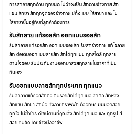
การสักลายทุกด้าน ทุกชนิด ไม่ว่าจะเป็น สักตามร่างกาย สัก
แขน สักขา สักทุกจุดของร่างกาย มีทั้งแบบ ใส่ยาชา และ ไม่
ใส่ยาชาขึ้นอยู่กับที่ลูกค้าต้องการ
รับสักลาย แก้รอยสัก ออกแบบรอยสัก
รับสักลาย แก้รอยสัก ออกแบบรอยสัก รับสักร่างกาย แก้ไขลาย
สัก ต่อเติมออกแบบลายสัก สักได้ทุกแบบ ทุกสไตล์ ทุกลาย
ตามใจชอบ รับประกันงานออกมาสวยทุกลายในราคาที่เป็น
กันเอง
รับออกแบบลายสักทุกประเภท ทุกแนว
รับสักลายแก้รอยสักต่อเติมรอยสักได้ทุกแนว สักตัว สักหลัง
สักแขน สักขา สักมือ ทั้งลายกราฟฟิก ตัวอักษร มินิมอลสวย
ถูกใจ ไม่ซ้ำใคร ดีไซน์ตามที่คุณสั่ง สักได้ทุกแนว และ ทุกรูป สี
สวย คมชัด โดยช่างมืออาชีพ