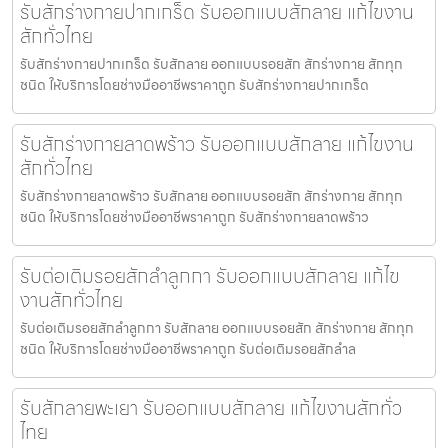
รับสักร่างกายปากเกร็ด รับออกแบบสักลาย แก้ไขงาน
สักทั่วไทย
รับสักร่างกายปากเกร็ด รับสักลาย ออกแบบรอยสัก สักร่างกาย สักทุก
ชนิด ให้บริการโดยช่างมืออาชีพราคาถูก รับสักร่างกายปากเกร็ด
รับสักร่างกายลาดพร้าว รับออกแบบสักลาย แก้ไขงาน
สักทั่วไทย
รับสักร่างกายลาดพร้าว รับสักลาย ออกแบบรอยสัก สักร่างกาย สักทุก
ชนิด ให้บริการโดยช่างมืออาชีพราคาถูก รับสักร่างกายลาดพร้าว
รับต่อเติมรอยสักลำลูกกา รับออกแบบสักลาย แก้ไข
งานสักทั่วไทย
รับต่อเติมรอยสักลำลูกกา รับสักลาย ออกแบบรอยสัก สักร่างกาย สักทุก
ชนิด ให้บริการโดยช่างมืออาชีพราคาถูก รับต่อเติมรอยสักลำล
รับสักลายพะเยา รับออกแบบสักลาย แก้ไขงานสักทั่ว
ไทย