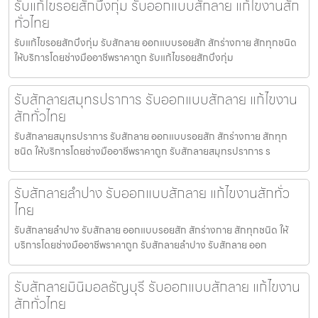
รับแก้ไขรอยสักบึงกุ่ม รับออกแบบสักลาย แก้ไขงานสัก
ทั่วไทย
รับแก้ไขรอยสักบึงกุ่ม รับสักลาย ออกแบบรอยสัก สักร่างกาย สักทุกชนิด
ให้บริการโดยช่างมืออาชีพราคาถูก รับแก้ไขรอยสักบึงกุ่ม
รับสักลายสมุทรปราการ รับออกแบบสักลาย แก้ไขงาน
สักทั่วไทย
รับสักลายสมุทรปราการ รับสักลาย ออกแบบรอยสัก สักร่างกาย สักทุก
ชนิด ให้บริการโดยช่างมืออาชีพราคาถูก รับสักลายสมุทรปราการ ร
รับสักลายลำปาง รับออกแบบสักลาย แก้ไขงานสักทั่ว
ไทย
รับสักลายลำปาง รับสักลาย ออกแบบรอยสัก สักร่างกาย สักทุกชนิด ให้
บริการโดยช่างมืออาชีพราคาถูก รับสักลายลำปาง รับสักลาย ออก
รับสักลายมินิมอลธัญบุรี รับออกแบบสักลาย แก้ไขงาน
สักทั่วไทย