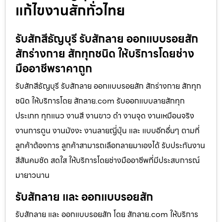
แก้ไขงานสักทั่วไทย
รับสักสีธัญบุรี รับสักลาย ออกแบบรอยสัก
สักร่างกาย สักทุกชนิด ให้บริการโดยช่าง
มืออาชีพราคาถูก
รับสักสีธัญบุรี รับสักลาย ออกแบบรอยสัก สักร่างกาย สักทุก
ชนิด ให้บริการโดย สักลาย.com รับออกแบบลายสักทุก
ประเภท ทุกแนว งานสี งานขาว ดำ งานจุด งานเหมือนจริง
งานการตูน งานมังงะ งานลายญี่ปุ่น และ แบบอีกอื่นๆ ตามที่
ลูกค้าต้องการ ลูกค้าสามารถเลือกลายมาเองได้ รับประกันงาน
สีสันคมชัด สดใส ให้บริการโดยช่างมืออาชีพที่มีประสบการณ์
มายาวนาน
รับสักลาย และ ออกแบบรอยสัก
รับสักลาย และ ออกแบบรอยสัก โดย สักลาย.com ให้บริการ