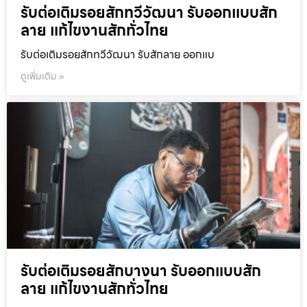
รับต่อเติมรอยสักทวีวัฒนา รับออกแบบสัก
ลาย แก้ไขงานสักทั่วไทย
รับต่อเติมรอยสักทวีวัฒนา รับสักลาย ออกแบ
ดูเพิ่มเติม »
รับต่อเติมรอยสักบางนา รับออกแบบสัก
ลาย แก้ไขงานสักทั่วไทย