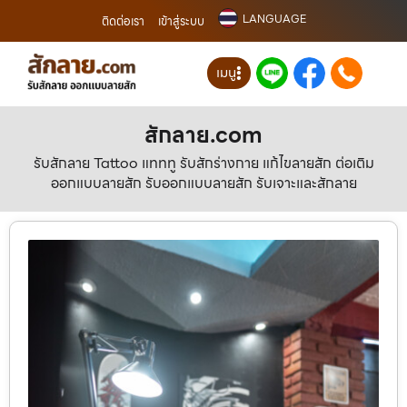
LANGUAGE
ติดต่อเรา
เข้าสู่ระบบ
เมนู
สักลาย.com
รับสักลาย Tattoo แทททู รับสักร่างกาย แก้ไขลายสัก ต่อเติม
ออกแบบลายสัก รับออกแบบลายสัก รับเจาะและสักลาย