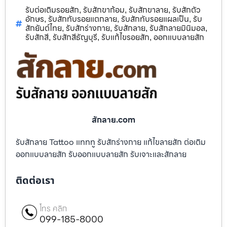
รับต่อเติมรอยสัก
รับสักขาก้อม
รับสักขาลาย
รับสักตัว
,
,
,
อักษร
รับสักทับรอยแตกลาย
รับสักทับรอยแผลเป็น
รับ
,
,
,
สักยันต์ไทย
รับสักร่างกาย
รับสักลาย
รับสักลายมินิมอล
,
,
,
,
รับสักสี
รับสักสีธัญบุรี
รับแก้ไขรอยสัก
ออกแบบลายสัก
,
,
,
สักลาย.com
รับสักลาย Tattoo แทททู รับสักร่างกาย แก้ไขลายสัก ต่อเติม
ออกแบบลายสัก รับออกแบบลายสัก รับเจาะและสักลาย
ติดต่อเรา
โทร คลิก
099-185-8000