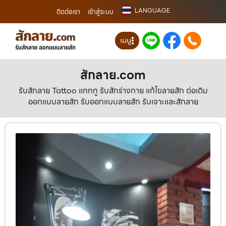
LANGUAGE
ติดต่อเรา
เข้าสู่ระบบ
เมนู
สักลาย.com
รับสักลาย Tattoo แทททู รับสักร่างกาย แก้ไขลายสัก ต่อเติม
ออกแบบลายสัก รับออกแบบลายสัก รับเจาะและสักลาย