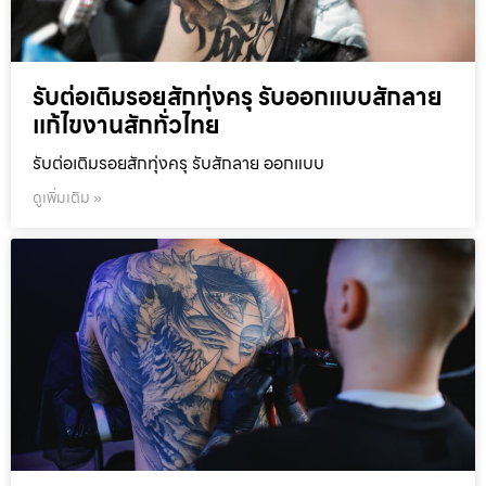
รับต่อเติมรอยสักทุ่งครุ รับออกแบบสักลาย
แก้ไขงานสักทั่วไทย
รับต่อเติมรอยสักทุ่งครุ รับสักลาย ออกแบบ
ดูเพิ่มเติม »