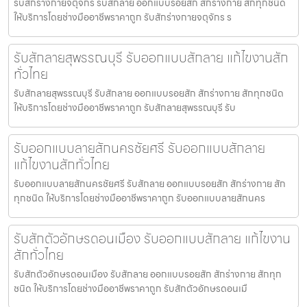
รับสักร่างกายจตุจักร รับสักลาย ออกแบบรอยสัก สักร่างกาย สักทุกชนิด
ให้บริการโดยช่างมืออาชีพราคาถูก รับสักร่างกายจตุจักร ร
รับสักลายสุพรรณบุรี รับออกแบบสักลาย แก้ไขงานสัก
ทั่วไทย
รับสักลายสุพรรณบุรี รับสักลาย ออกแบบรอยสัก สักร่างกาย สักทุกชนิด
ให้บริการโดยช่างมืออาชีพราคาถูก รับสักลายสุพรรณบุรี รับ
รับออกแบบลายสักนครชัยศรี รับออกแบบสักลาย
แก้ไขงานสักทั่วไทย
รับออกแบบลายสักนครชัยศรี รับสักลาย ออกแบบรอยสัก สักร่างกาย สัก
ทุกชนิด ให้บริการโดยช่างมืออาชีพราคาถูก รับออกแบบลายสักนคร
รับสักตัวอักษรดอนเมือง รับออกแบบสักลาย แก้ไขงาน
สักทั่วไทย
รับสักตัวอักษรดอนเมือง รับสักลาย ออกแบบรอยสัก สักร่างกาย สักทุก
ชนิด ให้บริการโดยช่างมืออาชีพราคาถูก รับสักตัวอักษรดอนเมื