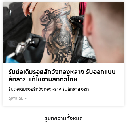
รับต่อเติมรอยสักวังทองหลาง รับออกแบบ
สักลาย แก้ไขงานสักทั่วไทย
รับต่อเติมรอยสักวังทองหลาง รับสักลาย ออก
ดูเพิ่มเติม »
ดูบทความทั้งหมด