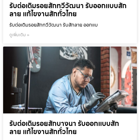
รับต่อเติมรอยสักทวีวัฒนา รับออกแบบสัก
ลาย แก้ไขงานสักทั่วไทย
รับต่อเติมรอยสักทวีวัฒนา รับสักลาย ออกแบ
ดูเพิ่มเติม »
รับต่อเติมรอยสักบางนา รับออกแบบสัก
ลาย แก้ไขงานสักทั่วไทย