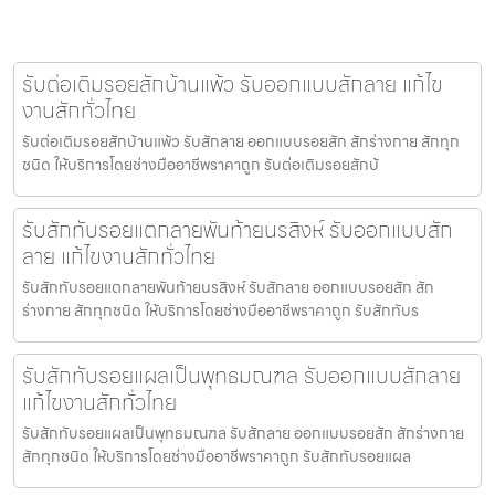
รับต่อเติมรอยสักบ้านแพ้ว รับออกแบบสักลาย แก้ไข
งานสักทั่วไทย
รับต่อเติมรอยสักบ้านแพ้ว รับสักลาย ออกแบบรอยสัก สักร่างกาย สักทุก
ชนิด ให้บริการโดยช่างมืออาชีพราคาถูก รับต่อเติมรอยสักบ้
รับสักทับรอยแตกลายพันท้ายนรสิงห์ รับออกแบบสัก
ลาย แก้ไขงานสักทั่วไทย
รับสักทับรอยแตกลายพันท้ายนรสิงห์ รับสักลาย ออกแบบรอยสัก สัก
ร่างกาย สักทุกชนิด ให้บริการโดยช่างมืออาชีพราคาถูก รับสักทับร
รับสักทับรอยแผลเป็นพุทธมณฑล รับออกแบบสักลาย
แก้ไขงานสักทั่วไทย
รับสักทับรอยแผลเป็นพุทธมณฑล รับสักลาย ออกแบบรอยสัก สักร่างกาย
สักทุกชนิด ให้บริการโดยช่างมืออาชีพราคาถูก รับสักทับรอยแผล