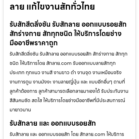
ลาย แก้ไขงานสักทั่วไทย
รับสักสีตลิ่งชัน รับสักลาย ออกแบบรอยสัก
สักร่างกาย สักทุกชนิด ให้บริการโดยช่าง
มืออาชีพราคาถูก
รับสักสีตลิ่งชัน รับสักลาย ออกแบบรอยสัก สักร่างกาย สักทุก
ชนิด ให้บริการโดย สักลาย.com รับออกแบบลายสักทุก
ประเภท ทุกแนว งานสี งานขาว ดำ งานจุด งานเหมือนจริง
งานการตูน งานมังงะ งานลายญี่ปุ่น และ แบบอีกอื่นๆ ตามที่
ลูกค้าต้องการ ลูกค้าสามารถเลือกลายมาเองได้ รับประกันงาน
สีสันคมชัด สดใส ให้บริการโดยช่างมืออาชีพที่มีประสบการณ์
มายาวนาน
รับสักลาย และ ออกแบบรอยสัก
รับสักลาย และ ออกแบบรอยสัก โดย สักลาย.com ให้บริการ