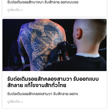
รับต่อเติมรอยสักบางนา รับสักลาย ออกแบบรอ
ดูเพิ่มเติม »
รับต่อเติมรอยสักคลองสามวา รับออกแบบ
สักลาย แก้ไขงานสักทั่วไทย
รับต่อเติมรอยสักคลองสามวา รับสักลาย ออกแ
ดูเพิ่มเติม »