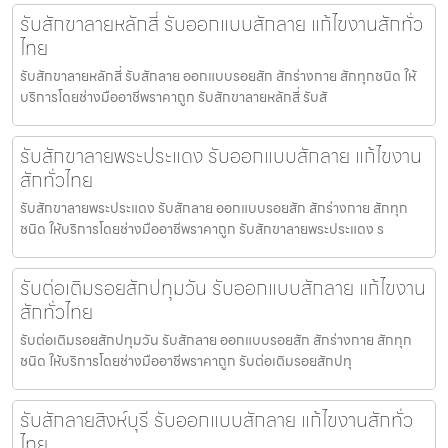
รับสักขาลายหลักสี่ รับออกแบบสักลาย แก้ไขงานสักทั่ว
ไทย
รับสักขาลายหลักสี่ รับสักลาย ออกแบบรอยสัก สักร่างกาย สักทุกชนิด ให้
บริการโดยช่างมืออาชีพราคาถูก รับสักขาลายหลักสี่ รับสั
รับสักขาลายพระประแดง รับออกแบบสักลาย แก้ไขงาน
สักทั่วไทย
รับสักขาลายพระประแดง รับสักลาย ออกแบบรอยสัก สักร่างกาย สักทุก
ชนิด ให้บริการโดยช่างมืออาชีพราคาถูก รับสักขาลายพระประแดง ร
รับต่อเติมรอยสักปทุมวัน รับออกแบบสักลาย แก้ไขงาน
สักทั่วไทย
รับต่อเติมรอยสักปทุมวัน รับสักลาย ออกแบบรอยสัก สักร่างกาย สักทุก
ชนิด ให้บริการโดยช่างมืออาชีพราคาถูก รับต่อเติมรอยสักปทุ
รับสักลายสิงห์บุรี รับออกแบบสักลาย แก้ไขงานสักทั่ว
ไทย