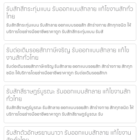
รับสักสีกระทุ่มแบน รับออกแบบสักลาย แก้ไขงานสักทั่ว
ไทย
รับสักสีกระทุ่มแบน รับสักลาย ออกแบบรอยสัก สักร่างกาย สักทุกชนิด ให้
บริการโดยช่างมืออาชีพราคาถูก รับสักสีกระทุ่มแบน รับสั
รับต่อเติมรอยสักภาษีเจริญ รับออกแบบสักลาย แก้ไข
งานสักทั่วไทย
รับต่อเติมรอยสักภาษีเจริญ รับสักลาย ออกแบบรอยสัก สักร่างกาย สักทุก
ชนิด ให้บริการโดยช่างมืออาชีพราคาถูก รับต่อเติมรอยสักภ
รับสักสีราษฎร์บูรณะ รับออกแบบสักลาย แก้ไขงานสัก
ทั่วไทย
รับสักสีราษฎร์บูรณะ รับสักลาย ออกแบบรอยสัก สักร่างกาย สักทุกชนิด ให้
บริการโดยช่างมืออาชีพราคาถูก รับสักสีราษฎร์บูรณะ รับ
รับสักตัวอักษรยานนาวา รับออกแบบสักลาย แก้ไขงาน
สักทั่วไทย