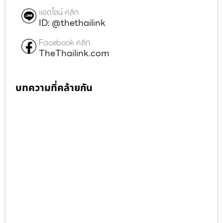
แอดไลน์ คลิก
ID: @thethailink
Facebook คลิก
TheThailink.com
บทความที่คล้ายกัน