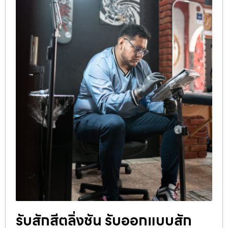
รับสักสีตลิ่งชัน รับออกแบบสัก