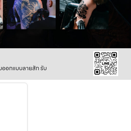
รับออกแบบลายสัก รับ