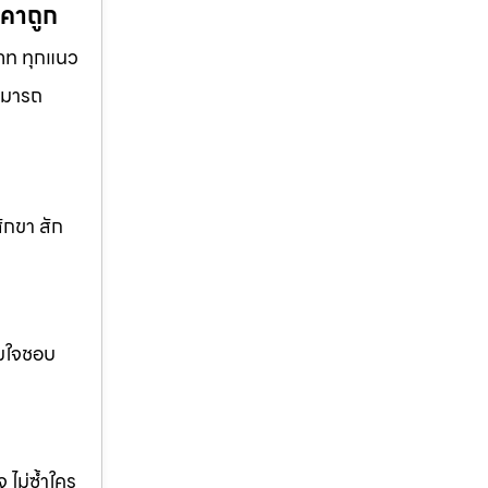
าคาถูก
ภท ทุกแนว
สามารถ
ักขา สัก
ามใจชอบ
 ไม่ซ้ำใคร