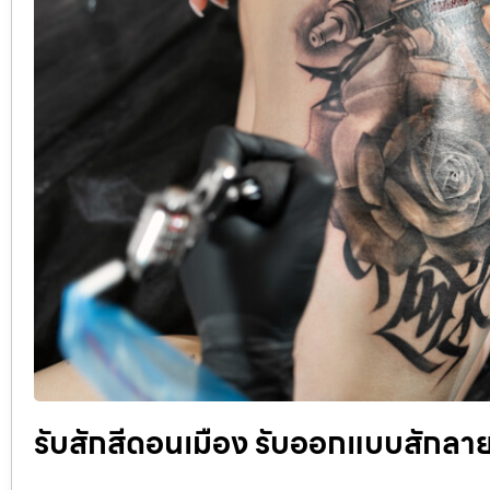
รับสักสีดอนเมือง รับออกแบบสักลาย