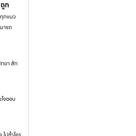
าถูก
 ทุกแนว
สามารถ
ักขา สัก
ามใจชอบ
 ไม่ซ้ำใคร