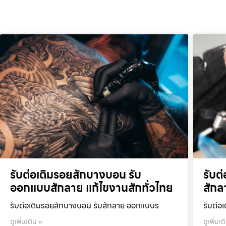
รับต่อเติมรอยสักบางบอน รับ
รับต
ออกแบบสักลาย แก้ไขงานสักทั่วไทย
สักล
รับต่อเติมรอยสักบางบอน รับสักลาย ออกแบบร
รับต่อ
ดูเพิ่มเติม »
ดูเพิ่มเต