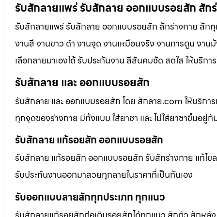
รับสักลายแพร่ รับสักลาย ออกแบบรอยสัก สักร
รับสักลายแพร่ รับสักลาย ออกแบบรอยสัก สักร่างกาย สัก
งานสี งานขาว ดำ งานจุด งานเหมือนจริง งานการตูน งานมังง
เลือกลายมาเองได้ รับประกันงาน สีสันคมชัด สดใส ให้บริก
รับสักลาย และ ออกแบบรอยสัก
รับสักลาย และ ออกแบบรอยสัก โดย สักลาย.com ให้บริการกา
ทุกจุดของร่างกาย มีทั้งแบบ ใส่ยาชา และ ไม่ใส่ยาชาขึ้นอยู่กั
รับสักลาย แก้รอยสัก ออกแบบรอยสัก
รับสักลาย แก้รอยสัก ออกแบบรอยสัก รับสักร่างกาย แก้ไข
รับประกันงานออกมาสวยทุกลายในราคาที่เป็นกันเอง
รับออกแบบลายสักทุกประเภท ทุกแนว
รับสักลายแก้รอยสักต่อเติมรอยสักได้ทุกแนว สักตัว สักหลัง