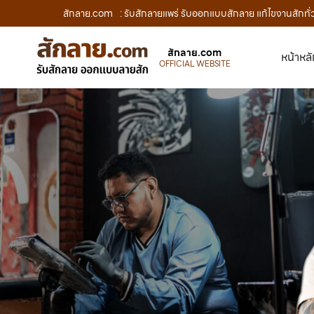
สักลาย.com
: รับสักลายแพร่ รับออกแบบสักลาย แก้ไขงานสักทั่
สักลาย.com
หน้าหล
OFFICIAL WEBSITE