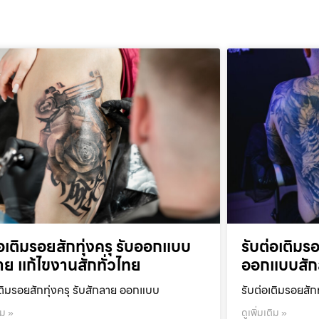
่อเติมรอยสักทุ่งครุ รับออกแบบ
รับต่อเติมร
าย แก้ไขงานสักทั่วไทย
ออกแบบสักล
เติมรอยสักทุ่งครุ รับสักลาย ออกแบบ
รับต่อเติมรอยสั
ิม »
ดูเพิ่มเติม »