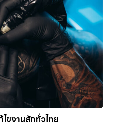
้ไขงานสักทั่วไทย