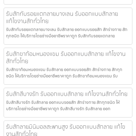
รับสักทับรอยแตกลายบางเลน รับออกแบบสักลาย
แก้ไขงานสักทั่วไทย
รับสักทับรอยแตกลายบางเลน รับสักลาย ออกแบบรอยสัก สักร่างกาย สัก
ทุกชนิด ให้บริการโดยช่างมืออาชีพราคาถูก รับสักทับรอยแตกลาย
รับสักขาก้อมหนองแขม รับออกแบบสักลาย แก้ไขงาน
สักทั่วไทย
รับสักขาก้อมหนองแขม รับสักลาย ออกแบบรอยสัก สักร่างกาย สักทุก
ชนิด ให้บริการโดยช่างมืออาชีพราคาถูก รับสักขาก้อมหนองแขม รับ
รับสักสีบางรัก รับออกแบบสักลาย แก้ไขงานสักทั่วไทย
รับสักสีบางรัก รับสักลาย ออกแบบรอยสัก สักร่างกาย สักทุกชนิด ให้
บริการโดยช่างมืออาชีพราคาถูก รับสักสีบางรัก รับสักลาย ออก
รับสักลายมินิมอลสะพานสูง รับออกแบบสักลาย แก้ไข
งานสักทั่วไทย