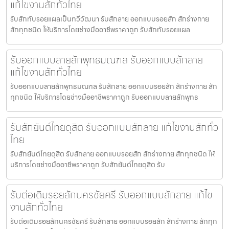
แก้ไขงานสักทั่วไทย
รับสักทับรอยแผลเป็นทวีวัฒนา รับสักลาย ออกแบบรอยสัก สักร่างกาย
สักทุกชนิด ให้บริการโดยช่างมืออาชีพราคาถูก รับสักทับรอยแผล
รับออกแบบลายสักพุทธมณฑล รับออกแบบสักลาย
แก้ไขงานสักทั่วไทย
รับออกแบบลายสักพุทธมณฑล รับสักลาย ออกแบบรอยสัก สักร่างกาย สัก
ทุกชนิด ให้บริการโดยช่างมืออาชีพราคาถูก รับออกแบบลายสักพุทธ
รับสักยันต์ไทยดุสิต รับออกแบบสักลาย แก้ไขงานสักทั่ว
ไทย
รับสักยันต์ไทยดุสิต รับสักลาย ออกแบบรอยสัก สักร่างกาย สักทุกชนิด ให้
บริการโดยช่างมืออาชีพราคาถูก รับสักยันต์ไทยดุสิต รับ
รับต่อเติมรอยสักนครชัยศรี รับออกแบบสักลาย แก้ไข
งานสักทั่วไทย
รับต่อเติมรอยสักนครชัยศรี รับสักลาย ออกแบบรอยสัก สักร่างกาย สักทุก