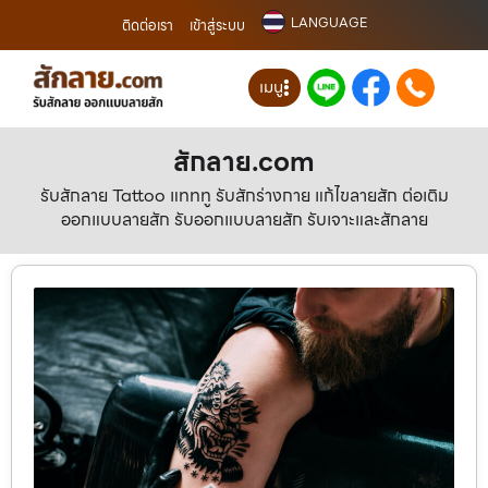
LANGUAGE
ติดต่อเรา
เข้าสู่ระบบ
เมนู
สักลาย.com
รับสักลาย Tattoo แทททู รับสักร่างกาย แก้ไขลายสัก ต่อเติม
ออกแบบลายสัก รับออกแบบลายสัก รับเจาะและสักลาย