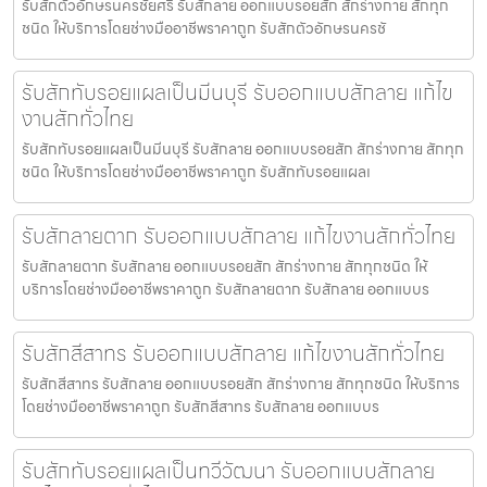
รับสักตัวอักษรนครชัยศรี รับสักลาย ออกแบบรอยสัก สักร่างกาย สักทุก
ชนิด ให้บริการโดยช่างมืออาชีพราคาถูก รับสักตัวอักษรนครชั
รับสักทับรอยแผลเป็นมีนบุรี รับออกแบบสักลาย แก้ไข
งานสักทั่วไทย
รับสักทับรอยแผลเป็นมีนบุรี รับสักลาย ออกแบบรอยสัก สักร่างกาย สักทุก
ชนิด ให้บริการโดยช่างมืออาชีพราคาถูก รับสักทับรอยแผลเ
รับสักลายตาก รับออกแบบสักลาย แก้ไขงานสักทั่วไทย
รับสักลายตาก รับสักลาย ออกแบบรอยสัก สักร่างกาย สักทุกชนิด ให้
บริการโดยช่างมืออาชีพราคาถูก รับสักลายตาก รับสักลาย ออกแบบร
รับสักสีสาทร รับออกแบบสักลาย แก้ไขงานสักทั่วไทย
รับสักสีสาทร รับสักลาย ออกแบบรอยสัก สักร่างกาย สักทุกชนิด ให้บริการ
โดยช่างมืออาชีพราคาถูก รับสักสีสาทร รับสักลาย ออกแบบร
รับสักทับรอยแผลเป็นทวีวัฒนา รับออกแบบสักลาย