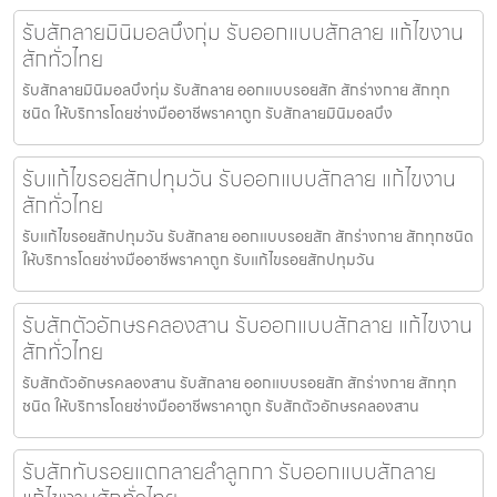
รับสักลายมินิมอลบึงกุ่ม รับออกแบบสักลาย แก้ไขงาน
สักทั่วไทย
รับสักลายมินิมอลบึงกุ่ม รับสักลาย ออกแบบรอยสัก สักร่างกาย สักทุก
ชนิด ให้บริการโดยช่างมืออาชีพราคาถูก รับสักลายมินิมอลบึง
รับแก้ไขรอยสักปทุมวัน รับออกแบบสักลาย แก้ไขงาน
สักทั่วไทย
รับแก้ไขรอยสักปทุมวัน รับสักลาย ออกแบบรอยสัก สักร่างกาย สักทุกชนิด
ให้บริการโดยช่างมืออาชีพราคาถูก รับแก้ไขรอยสักปทุมวัน
รับสักตัวอักษรคลองสาน รับออกแบบสักลาย แก้ไขงาน
สักทั่วไทย
รับสักตัวอักษรคลองสาน รับสักลาย ออกแบบรอยสัก สักร่างกาย สักทุก
ชนิด ให้บริการโดยช่างมืออาชีพราคาถูก รับสักตัวอักษรคลองสาน
รับสักทับรอยแตกลายลำลูกกา รับออกแบบสักลาย