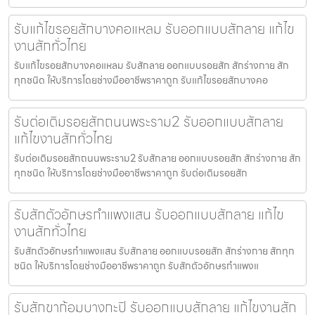
รับแก้ไขรอยสักบางคอแหลม รับออกแบบสักลาย แก้ไข
งานสักทั่วไทย
รับแก้ไขรอยสักบางคอแหลม รับสักลาย ออกแบบรอยสัก สักร่างกาย สัก
ทุกชนิด ให้บริการโดยช่างมืออาชีพราคาถูก รับแก้ไขรอยสักบางคอ
รับต่อเติมรอยสักถนนพระราม2 รับออกแบบสักลาย
แก้ไขงานสักทั่วไทย
รับต่อเติมรอยสักถนนพระราม2 รับสักลาย ออกแบบรอยสัก สักร่างกาย สัก
ทุกชนิด ให้บริการโดยช่างมืออาชีพราคาถูก รับต่อเติมรอยสัก
รับสักตัวอักษรกำแพงแสน รับออกแบบสักลาย แก้ไข
งานสักทั่วไทย
รับสักตัวอักษรกำแพงแสน รับสักลาย ออกแบบรอยสัก สักร่างกาย สักทุก
ชนิด ให้บริการโดยช่างมืออาชีพราคาถูก รับสักตัวอักษรกำแพงแ
รับสักขาก้อมบางกะปิ รับออกแบบสักลาย แก้ไขงานสัก