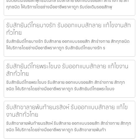
รับต่อเติมรอยสักพุทธมณฑล รับสักลาย ออกแบบรอยสัก สักร่างกาย สัก
ทุกชนิด ให้บริการโดยช่างมืออาชีพราคาถูก รับต่อเติมรอยสักพุ
รับสักยันต์ไทยบางรัก รับออกแบบสักลาย แก้ไขงานสัก
ทั่วไทย
รับสักยันต์ไทยบางรัก รับสักลาย ออกแบบรอยสัก สักร่างกาย สักทุกชนิด
ให้บริการโดยช่างมืออาชีพราคาถูก รับสักยันต์ไทยบางรัก ร
รับสักยันต์ไทยพระโขนง รับออกแบบสักลาย แก้ไขงาน
สักทั่วไทย
รับสักยันต์ไทยพระโขนง รับสักลาย ออกแบบรอยสัก สักร่างกาย สักทุก
ชนิด ให้บริการโดยช่างมืออาชีพราคาถูก รับสักยันต์ไทยพระโขนง
รับสักขาลายพันท้ายนรสิงห์ รับออกแบบสักลาย แก้ไข
งานสักทั่วไทย
รับสักขาลายพันท้ายนรสิงห์ รับสักลาย ออกแบบรอยสัก สักร่างกาย สักทุก
ชนิด ให้บริการโดยช่างมืออาชีพราคาถูก รับสักขาลายพันท้า