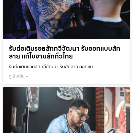
รับต่อเติมรอยสักทวีวัฒนา รับออกแบบสัก
ลาย แก้ไขงานสักทั่วไทย
รับต่อเติมรอยสักทวีวัฒนา รับสักลาย ออกแบ
ดูเพิ่มเติม »