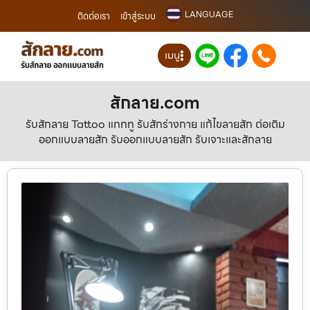
LANGUAGE
ติดต่อเรา
เข้าสู่ระบบ
เมนู
สักลาย.com
รับสักลาย Tattoo แทททู รับสักร่างกาย แก้ไขลายสัก ต่อเติม
ออกแบบลายสัก รับออกแบบลายสัก รับเจาะและสักลาย