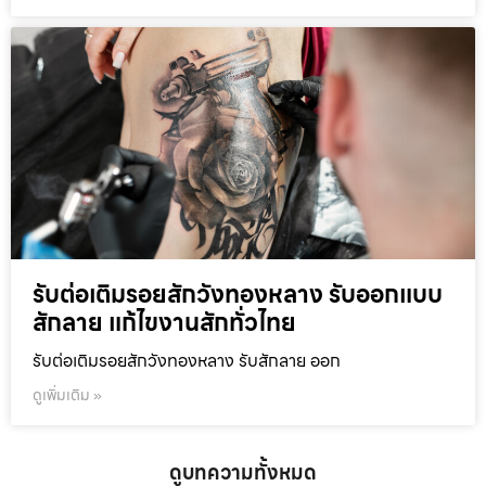
รับต่อเติมรอยสักวังทองหลาง รับออกแบบ
สักลาย แก้ไขงานสักทั่วไทย
รับต่อเติมรอยสักวังทองหลาง รับสักลาย ออก
ดูเพิ่มเติม »
ดูบทความทั้งหมด