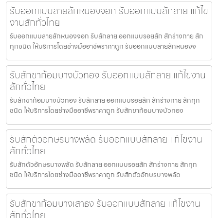
รับออกแบบลายสักหนองจอก รับออกแบบสักลาย แก้ไข
งานสักทั่วไทย
รับออกแบบลายสักหนองจอก รับสักลาย ออกแบบรอยสัก สักร่างกาย สัก
ทุกชนิด ให้บริการโดยช่างมืออาชีพราคาถูก รับออกแบบลายสักหนองจ
รับสักขาก้อมบางบัวทอง รับออกแบบสักลาย แก้ไขงาน
สักทั่วไทย
รับสักขาก้อมบางบัวทอง รับสักลาย ออกแบบรอยสัก สักร่างกาย สักทุก
ชนิด ให้บริการโดยช่างมืออาชีพราคาถูก รับสักขาก้อมบางบัวทอง
รับสักตัวอักษรบางพลัด รับออกแบบสักลาย แก้ไขงาน
สักทั่วไทย
รับสักตัวอักษรบางพลัด รับสักลาย ออกแบบรอยสัก สักร่างกาย สักทุก
ชนิด ให้บริการโดยช่างมืออาชีพราคาถูก รับสักตัวอักษรบางพลัด
รับสักขาก้อมบางเสาธง รับออกแบบสักลาย แก้ไขงาน
สักทั่วไทย