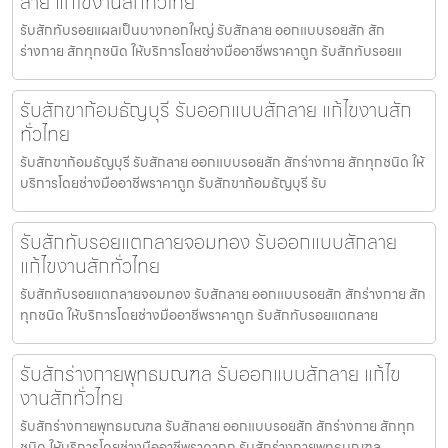
ลาย แก้ไขงานสักทั่วไทย
รับสักทับรอยแผลเป็นบางกอกใหญ่ รับสักลาย ออกแบบรอยสัก สัก
ร่างกาย สักทุกชนิด ให้บริการโดยช่างมืออาชีพราคาถูก รับสักทับรอยแ
รับสักขาก้อมธัญบุรี รับออกแบบสักลาย แก้ไขงานสัก
ทั่วไทย
รับสักขาก้อมธัญบุรี รับสักลาย ออกแบบรอยสัก สักร่างกาย สักทุกชนิด ให้
บริการโดยช่างมืออาชีพราคาถูก รับสักขาก้อมธัญบุรี รับ
รับสักทับรอยแตกลายจอมทอง รับออกแบบสักลาย
แก้ไขงานสักทั่วไทย
รับสักทับรอยแตกลายจอมทอง รับสักลาย ออกแบบรอยสัก สักร่างกาย สัก
ทุกชนิด ให้บริการโดยช่างมืออาชีพราคาถูก รับสักทับรอยแตกลาย
รับสักร่างกายพุทธมณฑล รับออกแบบสักลาย แก้ไข
งานสักทั่วไทย
รับสักร่างกายพุทธมณฑล รับสักลาย ออกแบบรอยสัก สักร่างกาย สักทุก
ชนิด ให้บริการโดยช่างมืออาชีพราคาถูก รับสักร่างกายพุทธมณฑล