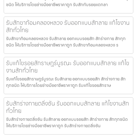
ชนิด ให้บริการโดยช่างมืออาชีพราคาถูก รับสักทับรอยแตกลา
รับสักขาก้อมคลองหลวง รับออกแบบสักลาย แก้ไขงาน
สักทั่วไทย
รับสักขาก้อมคลองหลวง รับสักลาย ออกแบบรอยสัก สักร่างกาย สักทุก
ชนิด ให้บริการโดยช่างมืออาชีพราคาถูก รับสักขาก้อมคลองหลวง ร
รับแก้ไขรอยสักราษฎร์บูรณะ รับออกแบบสักลาย แก้ไข
งานสักทั่วไทย
รับแก้ไขรอยสักราษฎร์บูรณะ รับสักลาย ออกแบบรอยสัก สักร่างกาย สัก
ทุกชนิด ให้บริการโดยช่างมืออาชีพราคาถูก รับแก้ไขรอยสักราษ
รับสักร่างกายตลิ่งชัน รับออกแบบสักลาย แก้ไขงานสัก
ทั่วไทย
รับสักร่างกายตลิ่งชัน รับสักลาย ออกแบบรอยสัก สักร่างกาย สักทุกชนิด
ให้บริการโดยช่างมืออาชีพราคาถูก รับสักร่างกายตลิ่งชัน