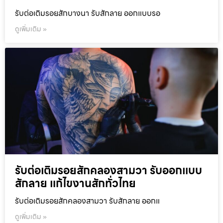
รับต่อเติมรอยสักบางนา รับสักลาย ออกแบบรอ
ดูเพิ่มเติม »
รับต่อเติมรอยสักคลองสามวา รับออกแบบ
สักลาย แก้ไขงานสักทั่วไทย
รับต่อเติมรอยสักคลองสามวา รับสักลาย ออกแ
ดูเพิ่มเติม »