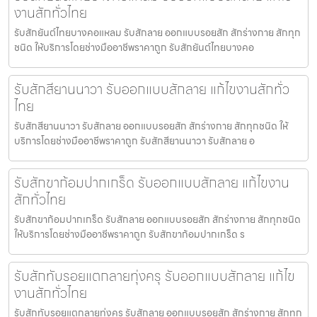
งานสักทั่วไทย
รับสักยันต์ไทยบางคอแหลม รับสักลาย ออกแบบรอยสัก สักร่างกาย สักทุก
ชนิด ให้บริการโดยช่างมืออาชีพราคาถูก รับสักยันต์ไทยบางคอ
รับสักสียานนาวา รับออกแบบสักลาย แก้ไขงานสักทั่ว
ไทย
รับสักสียานนาวา รับสักลาย ออกแบบรอยสัก สักร่างกาย สักทุกชนิด ให้
บริการโดยช่างมืออาชีพราคาถูก รับสักสียานนาวา รับสักลาย อ
รับสักขาก้อมปากเกร็ด รับออกแบบสักลาย แก้ไขงาน
สักทั่วไทย
รับสักขาก้อมปากเกร็ด รับสักลาย ออกแบบรอยสัก สักร่างกาย สักทุกชนิด
ให้บริการโดยช่างมืออาชีพราคาถูก รับสักขาก้อมปากเกร็ด ร
รับสักทับรอยแตกลายทุ่งครุ รับออกแบบสักลาย แก้ไข
งานสักทั่วไทย
รับสักทับรอยแตกลายทุ่งครุ รับสักลาย ออกแบบรอยสัก สักร่างกาย สักทุก