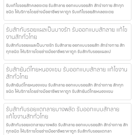
รับแก้ไขรอยสักคลองเตย รับสักลาย ออกแบบรอยสัก สักร่างกาย สักทุก
ชนิด ให้บริการโดยช่างมืออาชีพราคาถูก รับแก้ไขรอยสักคลองเตย
รับสักทับรอยแผลเป็นบางรัก รับออกแบบสักลาย แก้ไข
งานสักทั่วไทย
รับสักทับรอยแผลเป็นบางรัก รับสักลาย ออกแบบรอยสัก สักร่างกาย สัก
ทุกชนิด ให้บริการโดยช่างมืออาชีพราคาถูก รับสักทับรอยแผลเป
รับสักยันต์ไทยหนองแขม รับออกแบบสักลาย แก้ไขงาน
สักทั่วไทย
รับสักยันต์ไทยหนองแขม รับสักลาย ออกแบบรอยสัก สักร่างกาย สักทุก
ชนิด ให้บริการโดยช่างมืออาชีพราคาถูก รับสักยันต์ไทยหนองแขม
รับสักทับรอยแตกลายบางพลัด รับออกแบบสักลาย
แก้ไขงานสักทั่วไทย
รับสักทับรอยแตกลายบางพลัด รับสักลาย ออกแบบรอยสัก สักร่างกาย สัก
ทุกชนิด ให้บริการโดยช่างมืออาชีพราคาถูก รับสักทับรอยแตกลา