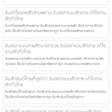
รับแก้ไขรอยสักสามพราน รับออกแบบสักลาย แก้ไขงาน
สักทั่วไทย
รับแก้ไขรอยสักสามพราน รับสักลาย ออกแบบรอยสัก สักร่างกาย สักทุก
ชนิด ให้บริการโดยช่างมืออาชีพราคาถูก รับแก้ไขรอยสักสามพราน
รับออกแบบลายสักบางกรวย รับออกแบบสักลาย แก้ไข
งานสักทั่วไทย
รับออกแบบลายสักบางกรวย รับสักลาย ออกแบบรอยสัก สักร่างกาย สัก
ทุกชนิด ให้บริการโดยช่างมืออาชีพราคาถูก รับออกแบบลายสักบางกร
รับสักยันต์ไทยลำลูกกา รับออกแบบสักลาย แก้ไขงาน
สักทั่วไทย
รับสักยันต์ไทยลำลูกกา รับสักลาย ออกแบบรอยสัก สักร่างกาย สักทุกชนิด
ให้บริการโดยช่างมืออาชีพราคาถูก รับสักยันต์ไทยลำลูกกา
รับสักทับรอยแตกลายบางเสาธง รับออกแบบสักลาย