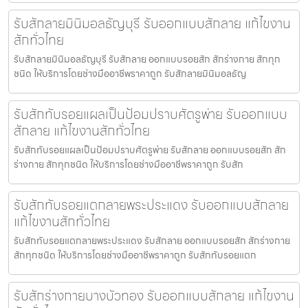
รับสักลายมินิมอลธัญบุรี รับออกแบบสักลาย แก้ไขงาน
สักทั่วไทย
รับสักลายมินิมอลธัญบุรี รับสักลาย ออกแบบรอยสัก สักร่างกาย สักทุก
ชนิด ให้บริการโดยช่างมืออาชีพราคาถูก รับสักลายมินิมอลธัญ
รับสักทับรอยแผลเป็นป้อมปราบศัตรูพ่าย รับออกแบบ
สักลาย แก้ไขงานสักทั่วไทย
รับสักทับรอยแผลเป็นป้อมปราบศัตรูพ่าย รับสักลาย ออกแบบรอยสัก สัก
ร่างกาย สักทุกชนิด ให้บริการโดยช่างมืออาชีพราคาถูก รับสัก
รับสักทับรอยแตกลายพระประแดง รับออกแบบสักลาย
แก้ไขงานสักทั่วไทย
รับสักทับรอยแตกลายพระประแดง รับสักลาย ออกแบบรอยสัก สักร่างกาย
สักทุกชนิด ให้บริการโดยช่างมืออาชีพราคาถูก รับสักทับรอยแตก
รับสักร่างกายบางบัวทอง รับออกแบบสักลาย แก้ไขงาน