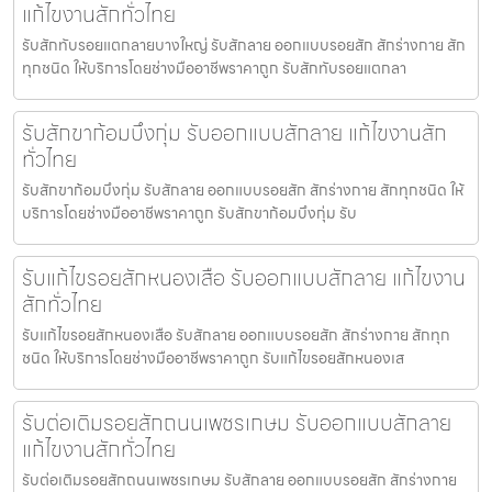
แก้ไขงานสักทั่วไทย
รับสักทับรอยแตกลายบางใหญ่ รับสักลาย ออกแบบรอยสัก สักร่างกาย สัก
ทุกชนิด ให้บริการโดยช่างมืออาชีพราคาถูก รับสักทับรอยแตกลา
รับสักขาก้อมบึงกุ่ม รับออกแบบสักลาย แก้ไขงานสัก
ทั่วไทย
รับสักขาก้อมบึงกุ่ม รับสักลาย ออกแบบรอยสัก สักร่างกาย สักทุกชนิด ให้
บริการโดยช่างมืออาชีพราคาถูก รับสักขาก้อมบึงกุ่ม รับ
รับแก้ไขรอยสักหนองเสือ รับออกแบบสักลาย แก้ไขงาน
สักทั่วไทย
รับแก้ไขรอยสักหนองเสือ รับสักลาย ออกแบบรอยสัก สักร่างกาย สักทุก
ชนิด ให้บริการโดยช่างมืออาชีพราคาถูก รับแก้ไขรอยสักหนองเส
รับต่อเติมรอยสักถนนเพชรเกษม รับออกแบบสักลาย
แก้ไขงานสักทั่วไทย
รับต่อเติมรอยสักถนนเพชรเกษม รับสักลาย ออกแบบรอยสัก สักร่างกาย