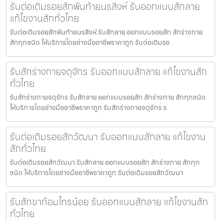
รับต่อเติมรอยสักพันท้ายนรสิงห์ รับออกแบบสักลาย
แก้ไขงานสักทั่วไทย
รับต่อเติมรอยสักพันท้ายนรสิงห์ รับสักลาย ออกแบบรอยสัก สักร่างกาย
สักทุกชนิด ให้บริการโดยช่างมืออาชีพราคาถูก รับต่อเติมรอ
รับสักร่างกายจตุจักร รับออกแบบสักลาย แก้ไขงานสัก
ทั่วไทย
รับสักร่างกายจตุจักร รับสักลาย ออกแบบรอยสัก สักร่างกาย สักทุกชนิด
ให้บริการโดยช่างมืออาชีพราคาถูก รับสักร่างกายจตุจักร ร
รับต่อเติมรอยสักวัฒนา รับออกแบบสักลาย แก้ไขงาน
สักทั่วไทย
รับต่อเติมรอยสักวัฒนา รับสักลาย ออกแบบรอยสัก สักร่างกาย สักทุก
ชนิด ให้บริการโดยช่างมืออาชีพราคาถูก รับต่อเติมรอยสักวัฒนา
รับสักขาก้อมไทรน้อย รับออกแบบสักลาย แก้ไขงานสัก
ทั่วไทย