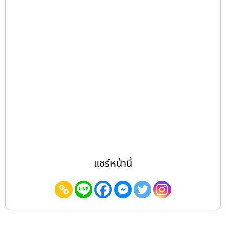
แชร์หน้านี้