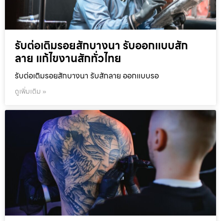
รับต่อเติมรอยสักบางนา รับออกแบบสัก
ลาย แก้ไขงานสักทั่วไทย
รับต่อเติมรอยสักบางนา รับสักลาย ออกแบบรอ
ดูเพิ่มเติม »