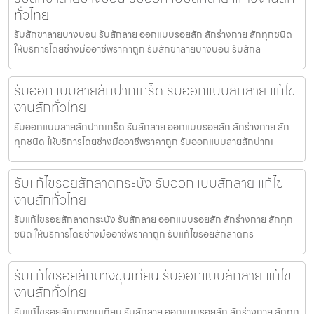
ทั่วไทย
รับสักขาลายบางบอน รับสักลาย ออกแบบรอยสัก สักร่างกาย สักทุกชนิด
ให้บริการโดยช่างมืออาชีพราคาถูก รับสักขาลายบางบอน รับสักล
รับออกแบบลายสักปากเกร็ด รับออกแบบสักลาย แก้ไข
งานสักทั่วไทย
รับออกแบบลายสักปากเกร็ด รับสักลาย ออกแบบรอยสัก สักร่างกาย สัก
ทุกชนิด ให้บริการโดยช่างมืออาชีพราคาถูก รับออกแบบลายสักปากเ
รับแก้ไขรอยสักลาดกระบัง รับออกแบบสักลาย แก้ไข
งานสักทั่วไทย
รับแก้ไขรอยสักลาดกระบัง รับสักลาย ออกแบบรอยสัก สักร่างกาย สักทุก
ชนิด ให้บริการโดยช่างมืออาชีพราคาถูก รับแก้ไขรอยสักลาดกร
รับแก้ไขรอยสักบางขุนเทียน รับออกแบบสักลาย แก้ไข
งานสักทั่วไทย
รับแก้ไขรอยสักบางขุนเทียน รับสักลาย ออกแบบรอยสัก สักร่างกาย สักทุก