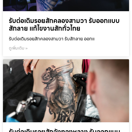
รับต่อเติมรอยสักคลองสามวา รับออกแบบ
สักลาย แก้ไขงานสักทั่วไทย
รับต่อเติมรอยสักคลองสามวา รับสักลาย ออกแ
ดูเพิ่มเติม »
รับต่อเติมรอยสักวังทองหลาง รับออกแบบ