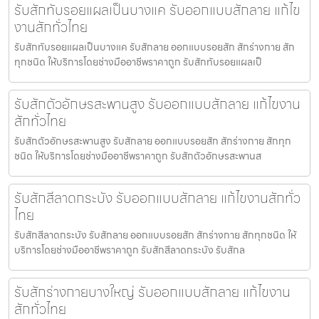
รับสักทับรอยแผลเป็นบางแค รับออกแบบสักลาย แก้ไข
งานสักทั่วไทย
รับสักทับรอยแผลเป็นบางแค รับสักลาย ออกแบบรอยสัก สักร่างกาย สัก
ทุกชนิด ให้บริการโดยช่างมืออาชีพราคาถูก รับสักทับรอยแผลเป็
รับสักตัวอักษรสะพานสูง รับออกแบบสักลาย แก้ไขงาน
สักทั่วไทย
รับสักตัวอักษรสะพานสูง รับสักลาย ออกแบบรอยสัก สักร่างกาย สักทุก
ชนิด ให้บริการโดยช่างมืออาชีพราคาถูก รับสักตัวอักษรสะพานส
รับสักสีลาดกระบัง รับออกแบบสักลาย แก้ไขงานสักทั่ว
ไทย
รับสักสีลาดกระบัง รับสักลาย ออกแบบรอยสัก สักร่างกาย สักทุกชนิด ให้
บริการโดยช่างมืออาชีพราคาถูก รับสักสีลาดกระบัง รับสักล
รับสักร่างกายบางใหญ่ รับออกแบบสักลาย แก้ไขงาน
สักทั่วไทย