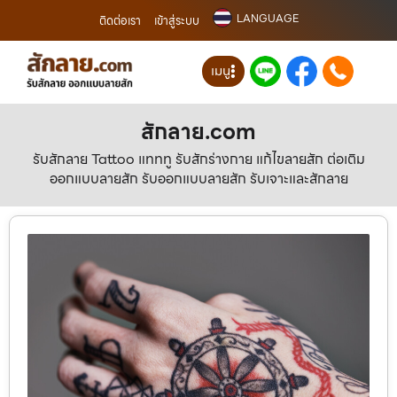
LANGUAGE
ติดต่อเรา
เข้าสู่ระบบ
เมนู
สักลาย.com
รับสักลาย Tattoo แทททู รับสักร่างกาย แก้ไขลายสัก ต่อเติม
ออกแบบลายสัก รับออกแบบลายสัก รับเจาะและสักลาย