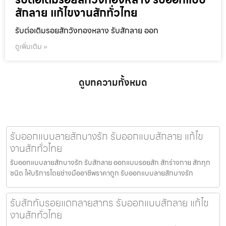
สักลาย แก้ไขงานสักทั่วไทย
รับต่อเติมรอยสักวังทองหลาง รับสักลาย ออก
ดูเพิ่มเติม »
ดูบทความทั้งหมด
รับออกแบบลายสักบางรัก รับออกแบบสักลาย แก้ไข
งานสักทั่วไทย
รับออกแบบลายสักบางรัก รับสักลาย ออกแบบรอยสัก สักร่างกาย สักทุก
ชนิด ให้บริการโดยช่างมืออาชีพราคาถูก รับออกแบบลายสักบางรัก
รับสักทับรอยแตกลายสาทร รับออกแบบสักลาย แก้ไข
งานสักทั่วไทย