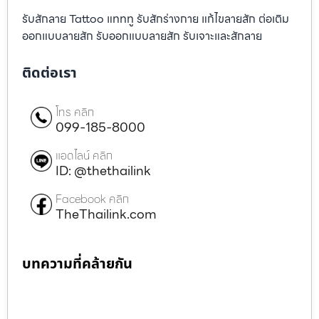
รับสักลาย Tattoo แทททู รับสักร่างกาย แก้ไขลายสัก ต่อเติม
ออกแบบลายสัก รับออกแบบลายสัก รับเจาะและสักลาย
ติดต่อเรา
โทร คลิก
099-185-8000
แอดไลน์ คลิก
ID: @thethailink
Facebook คลิก
TheThailink.com
บทความที่คล้ายกัน