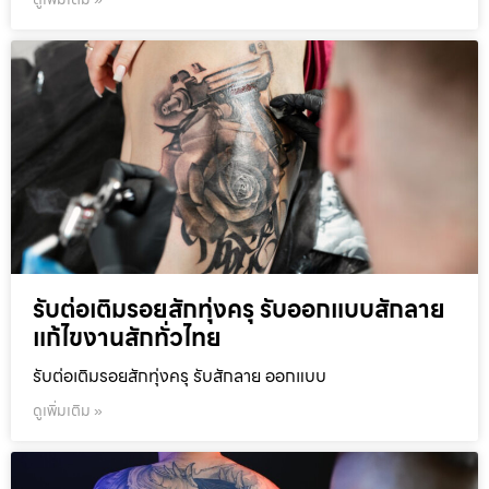
รับต่อเติมรอยสักทุ่งครุ รับออกแบบสักลาย
แก้ไขงานสักทั่วไทย
รับต่อเติมรอยสักทุ่งครุ รับสักลาย ออกแบบ
ดูเพิ่มเติม »