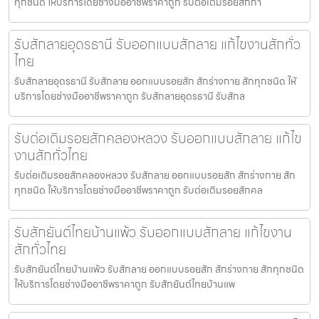
ทุกชนิด ให้บริการโดยช่างมืออาชีพราคาถูก รับต่อเติมรอยสักกำ
รับสักลายอุดรธานี รับออกแบบสักลาย แก้ไขงานสักทั่ว
ไทย
รับสักลายอุดรธานี รับสักลาย ออกแบบรอยสัก สักร่างกาย สักทุกชนิด ให้
บริการโดยช่างมืออาชีพราคาถูก รับสักลายอุดรธานี รับสักล
รับต่อเติมรอยสักคลองหลวง รับออกแบบสักลาย แก้ไข
งานสักทั่วไทย
รับต่อเติมรอยสักคลองหลวง รับสักลาย ออกแบบรอยสัก สักร่างกาย สัก
ทุกชนิด ให้บริการโดยช่างมืออาชีพราคาถูก รับต่อเติมรอยสักคล
รับสักยันต์ไทยบ้านแพ้ว รับออกแบบสักลาย แก้ไขงาน
สักทั่วไทย
รับสักยันต์ไทยบ้านแพ้ว รับสักลาย ออกแบบรอยสัก สักร่างกาย สักทุกชนิด
ให้บริการโดยช่างมืออาชีพราคาถูก รับสักยันต์ไทยบ้านแพ