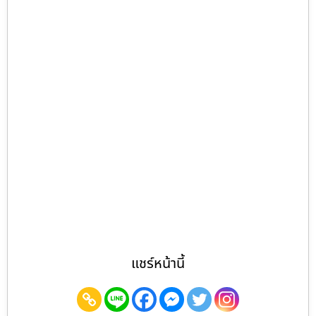
แชร์หน้านี้