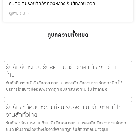
รับต่อเติมรอยสักวังทองหลาง รับสักลาย ออก
ดูเพิ่มเติม »
ดูบทความทั้งหมด
รับสักสีบางกะปิ รับออกแบบสักลาย แก้ไขงานสักทั่ว
ไทย
รับสักสีบางกะปิ รับสักลาย ออกแบบรอยสัก สักร่างกาย สักทุกชนิด ให้
บริการโดยช่างมืออาชีพราคาถูก รับสักสีบางกะปิ รับสักลาย อ
รับสักขาก้อมบางขุนเทียน รับออกแบบสักลาย แก้ไข
งานสักทั่วไทย
รับสักขาก้อมบางขุนเทียน รับสักลาย ออกแบบรอยสัก สักร่างกาย สักทุก
ชนิด ให้บริการโดยช่างมืออาชีพราคาถูก รับสักขาก้อมบางขุนเ