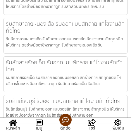
รับสักสีถนนเพชรเกษม รับสักลาย ออกแบบรอยสัก สักร่างกาย สักทุกชนิด
ให้บริการโดยช่างมืออาชีพราคาถูก รับสักสีถนนเพชรเกษม รับ
รับสักขาลายหนองเสือ รับออกแบบสักลาย แก้ไขงานสัก
ทั่วไทย
รับสักขาลายหนองเสือ รับสักลาย ออกแบบรอยสัก สักร่างกาย สักทุกชนิด
ให้บริการโดยช่างมืออาชีพราคาถูก รับสักขาลายหนองเสือ รับ
รับสักลายร้อยเอ็ด รับออกแบบสักลาย แก้ไขงานสักทั่ว
ไทย
รับสักลายร้อยเอ็ด รับสักลาย ออกแบบรอยสัก สักร่างกาย สักทุกชนิด ให้
บริการโดยช่างมืออาชีพราคาถูก รับสักลายร้อยเอ็ด รับสักล
รับสักสีธนบุรี รับออกแบบสักลาย แก้ไขงานสักทั่วไทย
รับสักสีธนบุรี รับสักลาย ออกแบบรอยสัก สักร่างกาย สักทุกชนิด ให้บริการ
โดยช่างมืออาชีพราคาถูก รับสักสีธนบุรี รับสักลาย ออก
หน้าหลัก
เมนู
ติดต่อ
แชร์
เพิ่มเติม