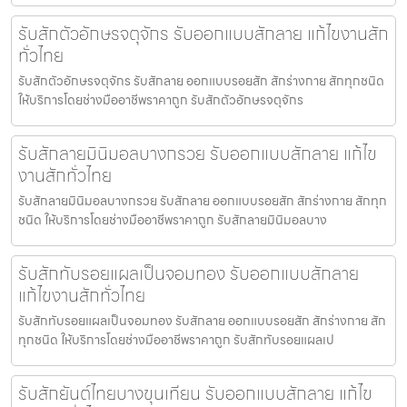
รับสักตัวอักษรจตุจักร รับออกแบบสักลาย แก้ไขงานสัก
ทั่วไทย
รับสักตัวอักษรจตุจักร รับสักลาย ออกแบบรอยสัก สักร่างกาย สักทุกชนิด
ให้บริการโดยช่างมืออาชีพราคาถูก รับสักตัวอักษรจตุจักร
รับสักลายมินิมอลบางกรวย รับออกแบบสักลาย แก้ไข
งานสักทั่วไทย
รับสักลายมินิมอลบางกรวย รับสักลาย ออกแบบรอยสัก สักร่างกาย สักทุก
ชนิด ให้บริการโดยช่างมืออาชีพราคาถูก รับสักลายมินิมอลบาง
รับสักทับรอยแผลเป็นจอมทอง รับออกแบบสักลาย
แก้ไขงานสักทั่วไทย
รับสักทับรอยแผลเป็นจอมทอง รับสักลาย ออกแบบรอยสัก สักร่างกาย สัก
ทุกชนิด ให้บริการโดยช่างมืออาชีพราคาถูก รับสักทับรอยแผลเป
รับสักยันต์ไทยบางขุนเทียน รับออกแบบสักลาย แก้ไข