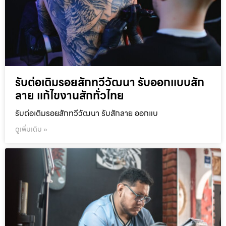
รับต่อเติมรอยสักทวีวัฒนา รับออกแบบสัก
ลาย แก้ไขงานสักทั่วไทย
รับต่อเติมรอยสักทวีวัฒนา รับสักลาย ออกแบ
ดูเพิ่มเติม »