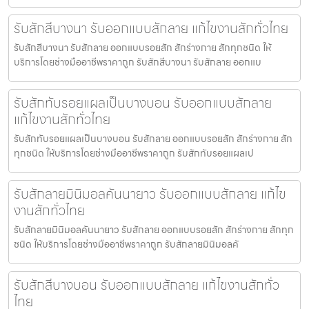
รับสักสีบางนา รับออกแบบสักลาย แก้ไขงานสักทั่วไทย
รับสักสีบางนา รับสักลาย ออกแบบรอยสัก สักร่างกาย สักทุกชนิด ให้
บริการโดยช่างมืออาชีพราคาถูก รับสักสีบางนา รับสักลาย ออกแบ
รับสักทับรอยแผลเป็นบางบอน รับออกแบบสักลาย
แก้ไขงานสักทั่วไทย
รับสักทับรอยแผลเป็นบางบอน รับสักลาย ออกแบบรอยสัก สักร่างกาย สัก
ทุกชนิด ให้บริการโดยช่างมืออาชีพราคาถูก รับสักทับรอยแผลเป
รับสักลายมินิมอลคันนายาว รับออกแบบสักลาย แก้ไข
งานสักทั่วไทย
รับสักลายมินิมอลคันนายาว รับสักลาย ออกแบบรอยสัก สักร่างกาย สักทุก
ชนิด ให้บริการโดยช่างมืออาชีพราคาถูก รับสักลายมินิมอลคั
รับสักสีบางบอน รับออกแบบสักลาย แก้ไขงานสักทั่ว
ไทย