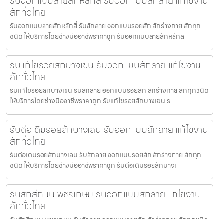
รับออกแบบลายสักหลักสี่ รับออกแบบสักลาย แก้ไขงาน
สักทั่วไทย
รับออกแบบลายสักหลักสี่ รับสักลาย ออกแบบรอยสัก สักร่างกาย สักทุก
ชนิด ให้บริการโดยช่างมืออาชีพราคาถูก รับออกแบบลายสักหลักส
รับแก้ไขรอยสักบางเขน รับออกแบบสักลาย แก้ไขงาน
สักทั่วไทย
รับแก้ไขรอยสักบางเขน รับสักลาย ออกแบบรอยสัก สักร่างกาย สักทุกชนิด
ให้บริการโดยช่างมืออาชีพราคาถูก รับแก้ไขรอยสักบางเขน ร
รับต่อเติมรอยสักบางเลน รับออกแบบสักลาย แก้ไขงาน
สักทั่วไทย
รับต่อเติมรอยสักบางเลน รับสักลาย ออกแบบรอยสัก สักร่างกาย สักทุก
ชนิด ให้บริการโดยช่างมืออาชีพราคาถูก รับต่อเติมรอยสักบางเ
รับสักสีถนนเพชรเกษม รับออกแบบสักลาย แก้ไขงาน
สักทั่วไทย