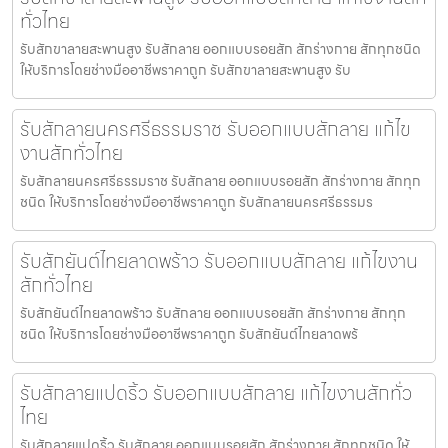
ทั่วไทย
รับสักขาลายสะพานสูง รับสักลาย ออกแบบรอยสัก สักร่างกาย สักทุกชนิด
ให้บริการโดยช่างมืออาชีพราคาถูก รับสักขาลายสะพานสูง รับ
รับสักลายนครศรีธรรมราช รับออกแบบสักลาย แก้ไข
งานสักทั่วไทย
รับสักลายนครศรีธรรมราช รับสักลาย ออกแบบรอยสัก สักร่างกาย สักทุก
ชนิด ให้บริการโดยช่างมืออาชีพราคาถูก รับสักลายนครศรีธรรมร
รับสักยันต์ไทยลาดพร้าว รับออกแบบสักลาย แก้ไขงาน
สักทั่วไทย
รับสักยันต์ไทยลาดพร้าว รับสักลาย ออกแบบรอยสัก สักร่างกาย สักทุก
ชนิด ให้บริการโดยช่างมืออาชีพราคาถูก รับสักยันต์ไทยลาดพร้
รับสักลายแปดริ้ว รับออกแบบสักลาย แก้ไขงานสักทั่ว
ไทย
รับสักลายแปดริ้ว รับสักลาย ออกแบบรอยสัก สักร่างกาย สักทุกชนิด ให้