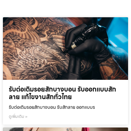
รับต่อเติมรอยสักบางบอน รับออกแบบสัก
ลาย แก้ไขงานสักทั่วไทย
รับต่อเติมรอยสักบางบอน รับสักลาย ออกแบบร
ดูเพิ่มเติม »