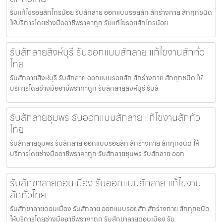
รับแก้ไขรอยสักไทรน้อย รับสักลาย ออกแบบรอยสัก สักร่างกาย สักทุกชนิด
ให้บริการโดยช่างมืออาชีพราคาถูก รับแก้ไขรอยสักไทรน้อย
รับสักลายสิงห์บุรี รับออกแบบสักลาย แก้ไขงานสักทั่ว
ไทย
รับสักลายสิงห์บุรี รับสักลาย ออกแบบรอยสัก สักร่างกาย สักทุกชนิด ให้
บริการโดยช่างมืออาชีพราคาถูก รับสักลายสิงห์บุรี รับสั
รับสักลายชุมพร รับออกแบบสักลาย แก้ไขงานสักทั่ว
ไทย
รับสักลายชุมพร รับสักลาย ออกแบบรอยสัก สักร่างกาย สักทุกชนิด ให้
บริการโดยช่างมืออาชีพราคาถูก รับสักลายชุมพร รับสักลาย ออก
รับสักขาลายดอนเมือง รับออกแบบสักลาย แก้ไขงาน
สักทั่วไทย
รับสักขาลายดอนเมือง รับสักลาย ออกแบบรอยสัก สักร่างกาย สักทุกชนิด
ให้บริการโดยช่างมืออาชีพราคาถูก รับสักขาลายดอนเมือง รับ