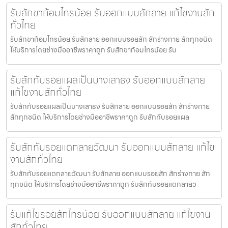
รับสักขาก้อมไทรน้อย รับออกแบบสักลาย แก้ไขงานสัก
ทั่วไทย
รับสักขาก้อมไทรน้อย รับสักลาย ออกแบบรอยสัก สักร่างกาย สักทุกชนิด
ให้บริการโดยช่างมืออาชีพราคาถูก รับสักขาก้อมไทรน้อย รับ
รับสักทับรอยแผลเป็นบางเสาธง รับออกแบบสักลาย
แก้ไขงานสักทั่วไทย
รับสักทับรอยแผลเป็นบางเสาธง รับสักลาย ออกแบบรอยสัก สักร่างกาย
สักทุกชนิด ให้บริการโดยช่างมืออาชีพราคาถูก รับสักทับรอยแผล
รับสักทับรอยแตกลายวัฒนา รับออกแบบสักลาย แก้ไข
งานสักทั่วไทย
รับสักทับรอยแตกลายวัฒนา รับสักลาย ออกแบบรอยสัก สักร่างกาย สัก
ทุกชนิด ให้บริการโดยช่างมืออาชีพราคาถูก รับสักทับรอยแตกลายว
รับแก้ไขรอยสักไทรน้อย รับออกแบบสักลาย แก้ไขงาน
สักทั่วไทย