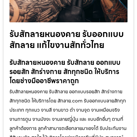
รับสักลายหนองคาย รับออกแบบ
สักลาย แก้ไขงานสักทั่วไทย
รับสักลายหนองคาย รับสักลาย ออกแบบ
รอยสัก สักร่างกาย สักทุกชนิด ให้บริการ
โดยช่างมืออาชีพราคาถูก
รับสักลายหนองคาย รับสักลาย ออกแบบรอยสัก สักร่างกาย
สักทุกชนิด ให้บริการโดย สักลาย.com รับออกแบบลายสักทุก
ประเภท ทุกแนว งานสี งานขาว ดำ งานจุด งานเหมือนจริง
งานการตูน งานมังงะ งานลายญี่ปุ่น และ แบบอีกอื่นๆ ตามที่
ลูกค้าต้องการ ลูกค้าสามารถเลือกลายมาเองได้ รับประกันงาน