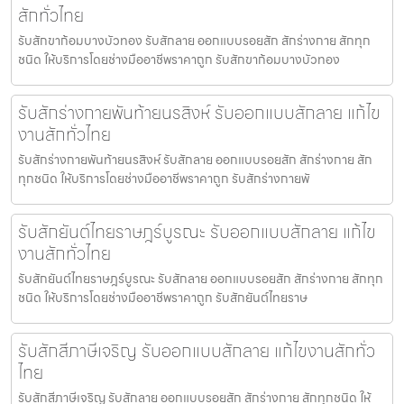
สักทั่วไทย
รับสักขาก้อมบางบัวทอง รับสักลาย ออกแบบรอยสัก สักร่างกาย สักทุก
ชนิด ให้บริการโดยช่างมืออาชีพราคาถูก รับสักขาก้อมบางบัวทอง
รับสักร่างกายพันท้ายนรสิงห์ รับออกแบบสักลาย แก้ไข
งานสักทั่วไทย
รับสักร่างกายพันท้ายนรสิงห์ รับสักลาย ออกแบบรอยสัก สักร่างกาย สัก
ทุกชนิด ให้บริการโดยช่างมืออาชีพราคาถูก รับสักร่างกายพั
รับสักยันต์ไทยราษฎร์บูรณะ รับออกแบบสักลาย แก้ไข
งานสักทั่วไทย
รับสักยันต์ไทยราษฎร์บูรณะ รับสักลาย ออกแบบรอยสัก สักร่างกาย สักทุก
ชนิด ให้บริการโดยช่างมืออาชีพราคาถูก รับสักยันต์ไทยราษ
รับสักสีภาษีเจริญ รับออกแบบสักลาย แก้ไขงานสักทั่ว
ไทย
รับสักสีภาษีเจริญ รับสักลาย ออกแบบรอยสัก สักร่างกาย สักทุกชนิด ให้