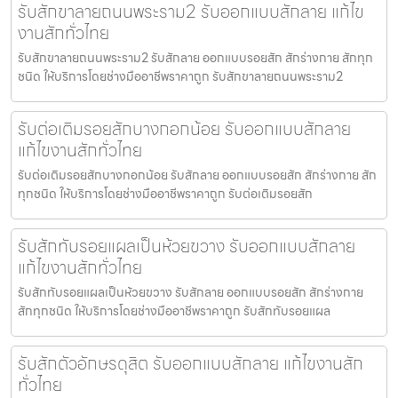
รับสักขาลายถนนพระราม2 รับออกแบบสักลาย แก้ไข
งานสักทั่วไทย
รับสักขาลายถนนพระราม2 รับสักลาย ออกแบบรอยสัก สักร่างกาย สักทุก
ชนิด ให้บริการโดยช่างมืออาชีพราคาถูก รับสักขาลายถนนพระราม2
รับต่อเติมรอยสักบางกอกน้อย รับออกแบบสักลาย
แก้ไขงานสักทั่วไทย
รับต่อเติมรอยสักบางกอกน้อย รับสักลาย ออกแบบรอยสัก สักร่างกาย สัก
ทุกชนิด ให้บริการโดยช่างมืออาชีพราคาถูก รับต่อเติมรอยสัก
รับสักทับรอยแผลเป็นห้วยขวาง รับออกแบบสักลาย
แก้ไขงานสักทั่วไทย
รับสักทับรอยแผลเป็นห้วยขวาง รับสักลาย ออกแบบรอยสัก สักร่างกาย
สักทุกชนิด ให้บริการโดยช่างมืออาชีพราคาถูก รับสักทับรอยแผล
รับสักตัวอักษรดุสิต รับออกแบบสักลาย แก้ไขงานสัก
ทั่วไทย