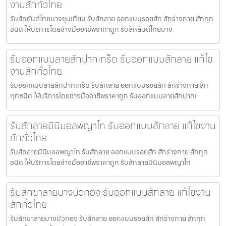
งานสักทั่วไทย
รับสักยันต์ไทยบางขุนเทียน รับสักลาย ออกแบบรอยสัก สักร่างกาย สักทุก
ชนิด ให้บริการโดยช่างมืออาชีพราคาถูก รับสักยันต์ไทยบาง
รับออกแบบลายสักปากเกร็ด รับออกแบบสักลาย แก้ไข
งานสักทั่วไทย
รับออกแบบลายสักปากเกร็ด รับสักลาย ออกแบบรอยสัก สักร่างกาย สัก
ทุกชนิด ให้บริการโดยช่างมืออาชีพราคาถูก รับออกแบบลายสักปากเ
รับสักลายมินิมอลพญาไท รับออกแบบสักลาย แก้ไขงาน
สักทั่วไทย
รับสักลายมินิมอลพญาไท รับสักลาย ออกแบบรอยสัก สักร่างกาย สักทุก
ชนิด ให้บริการโดยช่างมืออาชีพราคาถูก รับสักลายมินิมอลพญาไท
รับสักขาลายบางบัวทอง รับออกแบบสักลาย แก้ไขงาน
สักทั่วไทย
รับสักขาลายบางบัวทอง รับสักลาย ออกแบบรอยสัก สักร่างกาย สักทุก