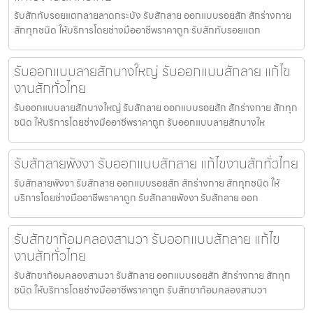
รับสักทับรอยแตกลายลาดกระบัง รับสักลาย ออกแบบรอยสัก สักร่างกาย
สักทุกชนิด ให้บริการโดยช่างมืออาชีพราคาถูก รับสักทับรอยแตก
รับออกแบบลายสักบางใหญ่ รับออกแบบสักลาย แก้ไข
งานสักทั่วไทย
รับออกแบบลายสักบางใหญ่ รับสักลาย ออกแบบรอยสัก สักร่างกาย สักทุก
ชนิด ให้บริการโดยช่างมืออาชีพราคาถูก รับออกแบบลายสักบางให
รับสักลายพังงา รับออกแบบสักลาย แก้ไขงานสักทั่วไทย
รับสักลายพังงา รับสักลาย ออกแบบรอยสัก สักร่างกาย สักทุกชนิด ให้
บริการโดยช่างมืออาชีพราคาถูก รับสักลายพังงา รับสักลาย ออก
รับสักขาก้อมคลองสามวา รับออกแบบสักลาย แก้ไข
งานสักทั่วไทย
รับสักขาก้อมคลองสามวา รับสักลาย ออกแบบรอยสัก สักร่างกาย สักทุก
ชนิด ให้บริการโดยช่างมืออาชีพราคาถูก รับสักขาก้อมคลองสามวา