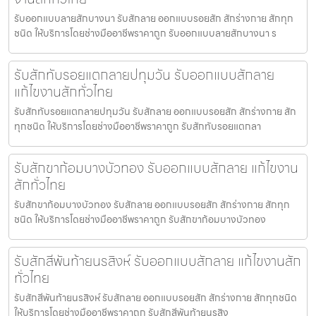
รับออกแบบลายสักบางนา รับสักลาย ออกแบบรอยสัก สักร่างกาย สักทุก
ชนิด ให้บริการโดยช่างมืออาชีพราคาถูก รับออกแบบลายสักบางนา ร
รับสักทับรอยแตกลายปทุมวัน รับออกแบบสักลาย
แก้ไขงานสักทั่วไทย
รับสักทับรอยแตกลายปทุมวัน รับสักลาย ออกแบบรอยสัก สักร่างกาย สัก
ทุกชนิด ให้บริการโดยช่างมืออาชีพราคาถูก รับสักทับรอยแตกลา
รับสักขาก้อมบางบัวทอง รับออกแบบสักลาย แก้ไขงาน
สักทั่วไทย
รับสักขาก้อมบางบัวทอง รับสักลาย ออกแบบรอยสัก สักร่างกาย สักทุก
ชนิด ให้บริการโดยช่างมืออาชีพราคาถูก รับสักขาก้อมบางบัวทอง
รับสักสีพันท้ายนรสิงห์ รับออกแบบสักลาย แก้ไขงานสัก
ทั่วไทย
รับสักสีพันท้ายนรสิงห์ รับสักลาย ออกแบบรอยสัก สักร่างกาย สักทุกชนิด
ให้บริการโดยช่างมืออาชีพราคาถูก รับสักสีพันท้ายนรสิง