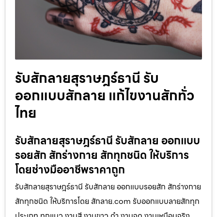
รับสักลายสุราษฎร์ธานี รับ
ออกแบบสักลาย แก้ไขงานสักทั่ว
ไทย
รับสักลายสุราษฎร์ธานี รับสักลาย ออกแบบ
รอยสัก สักร่างกาย สักทุกชนิด ให้บริการ
โดยช่างมืออาชีพราคาถูก
รับสักลายสุราษฎร์ธานี รับสักลาย ออกแบบรอยสัก สักร่างกาย
สักทุกชนิด ให้บริการโดย สักลาย.com รับออกแบบลายสักทุก
ประเภท ทุกแนว งานสี งานขาว ดำ งานจุด งานเหมือนจริง