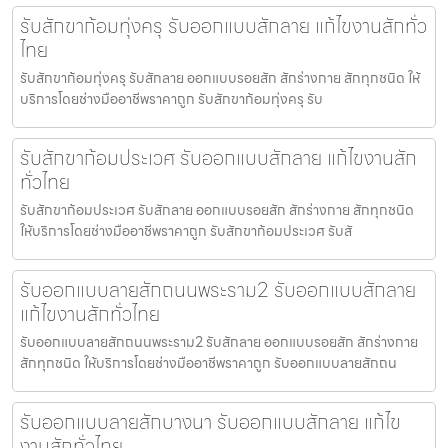
รับสักขาก้อมทุ่งครุ รับออกแบบสักลาย แก้ไขงานสักทั่ว
ไทย
รับสักขาก้อมทุ่งครุ รับสักลาย ออกแบบรอยสัก สักร่างกาย สักทุกชนิด ให้
บริการโดยช่างมืออาชีพราคาถูก รับสักขาก้อมทุ่งครุ รับ
รับสักขาก้อมประเวศ รับออกแบบสักลาย แก้ไขงานสัก
ทั่วไทย
รับสักขาก้อมประเวศ รับสักลาย ออกแบบรอยสัก สักร่างกาย สักทุกชนิด
ให้บริการโดยช่างมืออาชีพราคาถูก รับสักขาก้อมประเวศ รับสั
รับออกแบบลายสักถนนพระราม2 รับออกแบบสักลาย
แก้ไขงานสักทั่วไทย
รับออกแบบลายสักถนนพระราม2 รับสักลาย ออกแบบรอยสัก สักร่างกาย
สักทุกชนิด ให้บริการโดยช่างมืออาชีพราคาถูก รับออกแบบลายสักถน
รับออกแบบลายสักบางนา รับออกแบบสักลาย แก้ไข
งานสักทั่วไทย