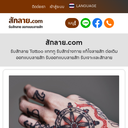
LANGUAGE
ติดต่อเรา
เข้าสู่ระบบ
เมนู
สักลาย.com
รับสักลาย Tattoo แทททู รับสักร่างกาย แก้ไขลายสัก ต่อเติม
ออกแบบลายสัก รับออกแบบลายสัก รับเจาะและสักลาย