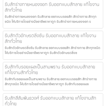
รับสักร่างกายหนองจอก รับออกแบบสักลาย แก้ไขงาน
สักทั่วไทย
รับสักร่างกายหนองจอก รับสักลาย ออกแบบรอยสัก สักร่างกาย สักทุก
ชนิด ให้บริการโดยช่างมืออาชีพราคาถูก รับสักร่างกายหนองจอก ร
รับสักตัวอักษรตลิ่งชัน รับออกแบบสักลาย แก้ไขงาน
สักทั่วไทย
รับสักตัวอักษรตลิ่งชัน รับสักลาย ออกแบบรอยสัก สักร่างกาย สักทุกชนิด
ให้บริการโดยช่างมืออาชีพราคาถูก รับสักตัวอักษรตลิ่งช
รับสักทับรอยแผลเป็นสามพราน รับออกแบบสักลาย
แก้ไขงานสักทั่วไทย
รับสักทับรอยแผลเป็นสามพราน รับสักลาย ออกแบบรอยสัก สักร่างกาย
สักทุกชนิด ให้บริการโดยช่างมืออาชีพราคาถูก รับสักทับรอยแผลเ
รับสักสีสัมพันธวงศ์ รับออกแบบสักลาย แก้ไขงานสัก
ทั่วไทย