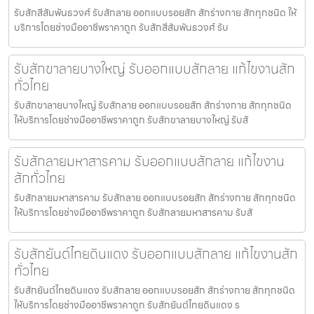
รับสักสีสัมพันธวงศ์ รับสักลาย ออกแบบรอยสัก สักร่างกาย สักทุกชนิด ให้
บริการโดยช่างมืออาชีพราคาถูก รับสักสีสัมพันธวงศ์ รับ
รับสักขาลายบางใหญ่ รับออกแบบสักลาย แก้ไขงานสัก
ทั่วไทย
รับสักขาลายบางใหญ่ รับสักลาย ออกแบบรอยสัก สักร่างกาย สักทุกชนิด
ให้บริการโดยช่างมืออาชีพราคาถูก รับสักขาลายบางใหญ่ รับสั
รับสักลายมหาสารคาม รับออกแบบสักลาย แก้ไขงาน
สักทั่วไทย
รับสักลายมหาสารคาม รับสักลาย ออกแบบรอยสัก สักร่างกาย สักทุกชนิด
ให้บริการโดยช่างมืออาชีพราคาถูก รับสักลายมหาสารคาม รับสั
รับสักยันต์ไทยดินแดง รับออกแบบสักลาย แก้ไขงานสัก
ทั่วไทย
รับสักยันต์ไทยดินแดง รับสักลาย ออกแบบรอยสัก สักร่างกาย สักทุกชนิด
ให้บริการโดยช่างมืออาชีพราคาถูก รับสักยันต์ไทยดินแดง ร