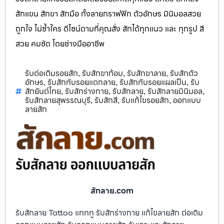
สักแขน สักขา สักมือ ทั้งลายกราฟฟิก ตัวอักษร มินิมอลสวย
ถูกใจ ไม่ซ้ำใคร ดีไซน์ตามที่คุณสั่ง สักได้ทุกแนว และ ทุกรูป สี
สวย คมชัด โดยช่างมืออาชีพ
รับต่อเติมรอยสัก
รับสักขาก้อม
รับสักขาลาย
รับสักตัว
,
,
,
อักษร
รับสักทับรอยแตกลาย
รับสักทับรอยแผลเป็น
รับ
,
,
,
สักยันต์ไทย
รับสักร่างกาย
รับสักลาย
รับสักลายมินิมอล
,
,
,
,
รับสักลายสุพรรณบุรี
รับสักสี
รับแก้ไขรอยสัก
ออกแบบ
,
,
,
ลายสัก
สักลาย.com
รับสักลาย Tattoo แทททู รับสักร่างกาย แก้ไขลายสัก ต่อเติม