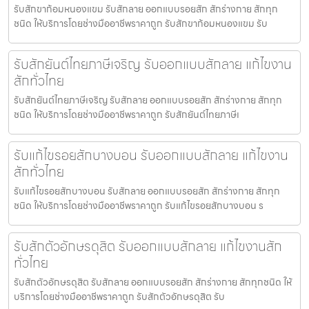
รับสักขาก้อมหนองแขม รับสักลาย ออกแบบรอยสัก สักร่างกาย สักทุก
ชนิด ให้บริการโดยช่างมืออาชีพราคาถูก รับสักขาก้อมหนองแขม รับ
รับสักยันต์ไทยภาษีเจริญ รับออกแบบสักลาย แก้ไขงาน
สักทั่วไทย
รับสักยันต์ไทยภาษีเจริญ รับสักลาย ออกแบบรอยสัก สักร่างกาย สักทุก
ชนิด ให้บริการโดยช่างมืออาชีพราคาถูก รับสักยันต์ไทยภาษีเ
รับแก้ไขรอยสักบางบอน รับออกแบบสักลาย แก้ไขงาน
สักทั่วไทย
รับแก้ไขรอยสักบางบอน รับสักลาย ออกแบบรอยสัก สักร่างกาย สักทุก
ชนิด ให้บริการโดยช่างมืออาชีพราคาถูก รับแก้ไขรอยสักบางบอน ร
รับสักตัวอักษรดุสิต รับออกแบบสักลาย แก้ไขงานสัก
ทั่วไทย
รับสักตัวอักษรดุสิต รับสักลาย ออกแบบรอยสัก สักร่างกาย สักทุกชนิด ให้
บริการโดยช่างมืออาชีพราคาถูก รับสักตัวอักษรดุสิต รับ