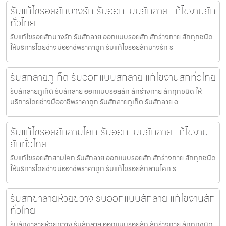
รับแก้ไขรอยสักบางรัก รับออกแบบสักลาย แก้ไขงานสัก
ทั่วไทย
รับแก้ไขรอยสักบางรัก รับสักลาย ออกแบบรอยสัก สักร่างกาย สักทุกชนิด
ให้บริการโดยช่างมืออาชีพราคาถูก รับแก้ไขรอยสักบางรัก ร
รับสักลายภูเก็ต รับออกแบบสักลาย แก้ไขงานสักทั่วไทย
รับสักลายภูเก็ต รับสักลาย ออกแบบรอยสัก สักร่างกาย สักทุกชนิด ให้
บริการโดยช่างมืออาชีพราคาถูก รับสักลายภูเก็ต รับสักลาย อ
รับแก้ไขรอยสักสามโคก รับออกแบบสักลาย แก้ไขงาน
สักทั่วไทย
รับแก้ไขรอยสักสามโคก รับสักลาย ออกแบบรอยสัก สักร่างกาย สักทุกชนิด
ให้บริการโดยช่างมืออาชีพราคาถูก รับแก้ไขรอยสักสามโคก ร
รับสักขาลายห้วยขวาง รับออกแบบสักลาย แก้ไขงานสัก
ทั่วไทย
รับสักขาลายห้วยขวาง รับสักลาย ออกแบบรอยสัก สักร่างกาย สักทุกชนิด