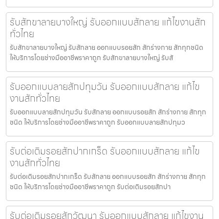
รับสักขาลายบางใหญ่ รับออกแบบสักลาย แก้ไขงานสัก
ทั่วไทย
รับสักขาลายบางใหญ่ รับสักลาย ออกแบบรอยสัก สักร่างกาย สักทุกชนิด
ให้บริการโดยช่างมืออาชีพราคาถูก รับสักขาลายบางใหญ่ รับสั
รับออกแบบลายสักปทุมวัน รับออกแบบสักลาย แก้ไข
งานสักทั่วไทย
รับออกแบบลายสักปทุมวัน รับสักลาย ออกแบบรอยสัก สักร่างกาย สักทุก
ชนิด ให้บริการโดยช่างมืออาชีพราคาถูก รับออกแบบลายสักปทุมว
รับต่อเติมรอยสักปากเกร็ด รับออกแบบสักลาย แก้ไข
งานสักทั่วไทย
รับต่อเติมรอยสักปากเกร็ด รับสักลาย ออกแบบรอยสัก สักร่างกาย สักทุก
ชนิด ให้บริการโดยช่างมืออาชีพราคาถูก รับต่อเติมรอยสักปา
รับต่อเติมรอยสักวัฒนา รับออกแบบสักลาย แก้ไขงาน