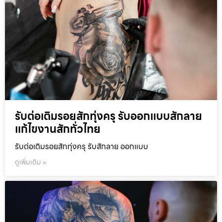
รับต่อเติมรอยสักทุ่งครุ รับออกแบบสักลาย
แก้ไขงานสักทั่วไทย
รับต่อเติมรอยสักทุ่งครุ รับสักลาย ออกแบบ
ดูเพิ่มเติม »