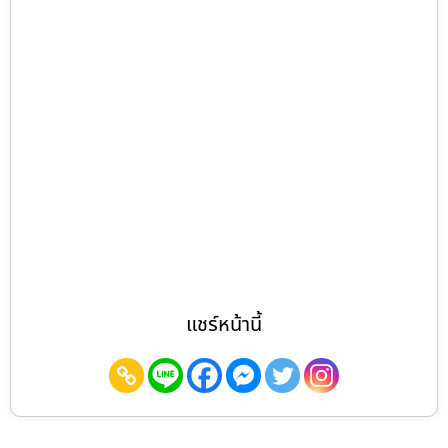
แชร์หน้านี้