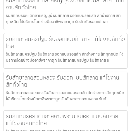
รับสักทับรอยแตกลายธัญบุรี รับออกแบบสักลาย แก้ไข
งานสักทั่วไทย
รับสักทับรอยแตกลายธัญบุรี รับสักลาย ออกแบบรอยสัก สักร่างกาย สัก
ทุกชนิด ให้บริการโดยช่างมืออาชีพราคาถูก รับสักทับรอยแตกลา
รับสักลายนครปฐม รับออกแบบสักลาย แก้ไขงานสักทั่ว
ไทย
รับสักลายนครปฐม รับสักลาย ออกแบบรอยสัก สักร่างกาย สักทุกชนิด ให้
บริการโดยช่างมืออาชีพราคาถูก รับสักลายนครปฐม รับสักลาย อ
รับสักขาลายสวนหลวง รับออกแบบสักลาย แก้ไขงาน
สักทั่วไทย
รับสักขาลายสวนหลวง รับสักลาย ออกแบบรอยสัก สักร่างกาย สักทุกชนิด
ให้บริการโดยช่างมืออาชีพราคาถูก รับสักขาลายสวนหลวง รับสั
รับสักทับรอยแตกลายสามพราน รับออกแบบสักลาย
แก้ไขงานสักทั่วไทย