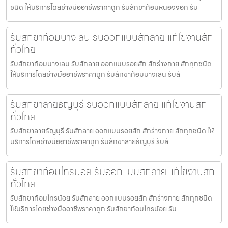
ชนิด ให้บริการโดยช่างมืออาชีพราคาถูก รับสักขาก้อมหนองจอก รับ
รับสักขาก้อมบางเลน รับออกแบบสักลาย แก้ไขงานสัก
ทั่วไทย
รับสักขาก้อมบางเลน รับสักลาย ออกแบบรอยสัก สักร่างกาย สักทุกชนิด
ให้บริการโดยช่างมืออาชีพราคาถูก รับสักขาก้อมบางเลน รับสั
รับสักขาลายธัญบุรี รับออกแบบสักลาย แก้ไขงานสัก
ทั่วไทย
รับสักขาลายธัญบุรี รับสักลาย ออกแบบรอยสัก สักร่างกาย สักทุกชนิด ให้
บริการโดยช่างมืออาชีพราคาถูก รับสักขาลายธัญบุรี รับสั
รับสักขาก้อมไทรน้อย รับออกแบบสักลาย แก้ไขงานสัก
ทั่วไทย
รับสักขาก้อมไทรน้อย รับสักลาย ออกแบบรอยสัก สักร่างกาย สักทุกชนิด
ให้บริการโดยช่างมืออาชีพราคาถูก รับสักขาก้อมไทรน้อย รับ