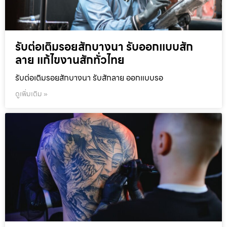
รับต่อเติมรอยสักบางนา รับออกแบบสัก
ลาย แก้ไขงานสักทั่วไทย
รับต่อเติมรอยสักบางนา รับสักลาย ออกแบบรอ
ดูเพิ่มเติม »