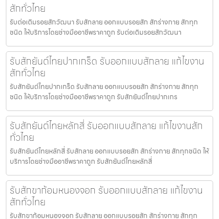
สักทั่วไทย
รับต่อเติมรอยสักวัฒนา รับสักลาย ออกแบบรอยสัก สักร่างกาย สักทุก
ชนิด ให้บริการโดยช่างมืออาชีพราคาถูก รับต่อเติมรอยสักวัฒนา
รับสักยันต์ไทยปากเกร็ด รับออกแบบสักลาย แก้ไขงาน
สักทั่วไทย
รับสักยันต์ไทยปากเกร็ด รับสักลาย ออกแบบรอยสัก สักร่างกาย สักทุก
ชนิด ให้บริการโดยช่างมืออาชีพราคาถูก รับสักยันต์ไทยปากเกร
รับสักยันต์ไทยหลักสี่ รับออกแบบสักลาย แก้ไขงานสัก
ทั่วไทย
รับสักยันต์ไทยหลักสี่ รับสักลาย ออกแบบรอยสัก สักร่างกาย สักทุกชนิด ให้
บริการโดยช่างมืออาชีพราคาถูก รับสักยันต์ไทยหลักสี่
รับสักขาก้อมหนองจอก รับออกแบบสักลาย แก้ไขงาน
สักทั่วไทย
รับสักขาก้อมหนองจอก รับสักลาย ออกแบบรอยสัก สักร่างกาย สักทุก