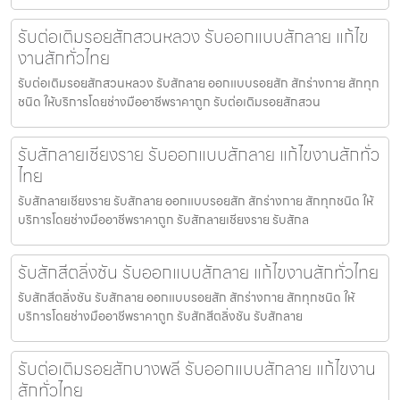
รับต่อเติมรอยสักสวนหลวง รับออกแบบสักลาย แก้ไข
งานสักทั่วไทย
รับต่อเติมรอยสักสวนหลวง รับสักลาย ออกแบบรอยสัก สักร่างกาย สักทุก
ชนิด ให้บริการโดยช่างมืออาชีพราคาถูก รับต่อเติมรอยสักสวน
รับสักลายเชียงราย รับออกแบบสักลาย แก้ไขงานสักทั่ว
ไทย
รับสักลายเชียงราย รับสักลาย ออกแบบรอยสัก สักร่างกาย สักทุกชนิด ให้
บริการโดยช่างมืออาชีพราคาถูก รับสักลายเชียงราย รับสักล
รับสักสีตลิ่งชัน รับออกแบบสักลาย แก้ไขงานสักทั่วไทย
รับสักสีตลิ่งชัน รับสักลาย ออกแบบรอยสัก สักร่างกาย สักทุกชนิด ให้
บริการโดยช่างมืออาชีพราคาถูก รับสักสีตลิ่งชัน รับสักลาย
รับต่อเติมรอยสักบางพลี รับออกแบบสักลาย แก้ไขงาน
สักทั่วไทย