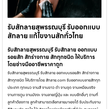
รับสักลายสุพรรณบุรี รับออกแบบ
สักลาย แก้ไขงานสักทั่วไทย
รับสักลายสุพรรณบุรี รับสักลาย ออกแบบ
รอยสัก สักร่างกาย สักทุกชนิด ให้บริการ
โดยช่างมืออาชีพราคาถูก
รับสักลายสุพรรณบุรี รับสักลาย ออกแบบรอยสัก สักร่างกาย
สักทุกชนิด ให้บริการโดย สักลาย.com รับออกแบบลายสักทุก
ประเภท ทุกแนว งานสี งานขาว ดำ งานจุด งานเหมือนจริง
งานการตูน งานมังงะ งานลายญี่ปุ่น และ แบบอีกอื่นๆ ตามที่
ลูกค้าต้องการ ลูกค้าสามารถเลือกลายมาเองได้ รับประกันงาน