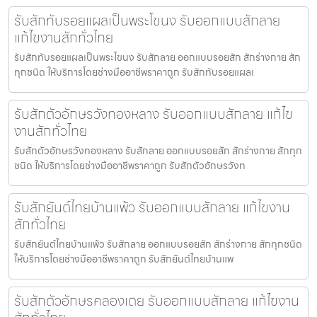
รับสักทับรอยแผลเป็นพระโขนง รับออกแบบสักลาย
แก้ไขงานสักทั่วไทย
รับสักทับรอยแผลเป็นพระโขนง รับสักลาย ออกแบบรอยสัก สักร่างกาย สัก
ทุกชนิด ให้บริการโดยช่างมืออาชีพราคาถูก รับสักทับรอยแผลเ
รับสักตัวอักษรวังทองหลาง รับออกแบบสักลาย แก้ไข
งานสักทั่วไทย
รับสักตัวอักษรวังทองหลาง รับสักลาย ออกแบบรอยสัก สักร่างกาย สักทุก
ชนิด ให้บริการโดยช่างมืออาชีพราคาถูก รับสักตัวอักษรวังท
รับสักยันต์ไทยบ้านแพ้ว รับออกแบบสักลาย แก้ไขงาน
สักทั่วไทย
รับสักยันต์ไทยบ้านแพ้ว รับสักลาย ออกแบบรอยสัก สักร่างกาย สักทุกชนิด
ให้บริการโดยช่างมืออาชีพราคาถูก รับสักยันต์ไทยบ้านแพ
รับสักตัวอักษรคลองเตย รับออกแบบสักลาย แก้ไขงาน