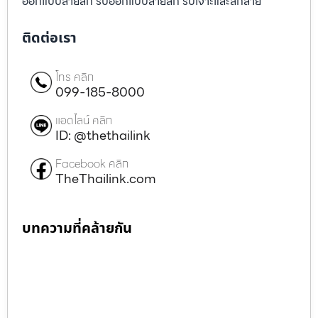
ออกแบบลายสัก รับออกแบบลายสัก รับเจาะและสักลาย
ติดต่อเรา
โทร คลิก
099-185-8000
แอดไลน์ คลิก
ID: @thethailink
Facebook คลิก
TheThailink.com
บทความที่คล้ายกัน