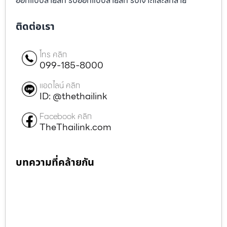
ออกแบบลายสัก รับออกแบบลายสัก รับเจาะและสักลาย
ติดต่อเรา
โทร คลิก
099-185-8000
แอดไลน์ คลิก
ID: @thethailink
Facebook คลิก
TheThailink.com
บทความที่คล้ายกัน