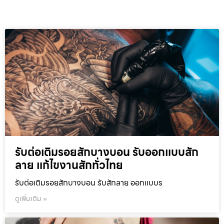
รับต่อเติมรอยสักบางบอน รับออกแบบสัก
ลาย แก้ไขงานสักทั่วไทย
รับต่อเติมรอยสักบางบอน รับสักลาย ออกแบบร
ดูเพิ่มเติม »