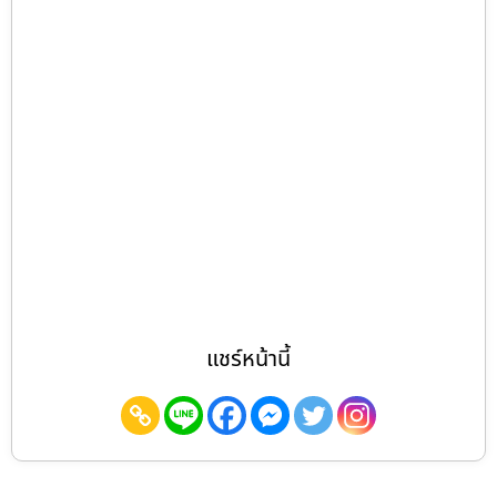
แชร์หน้านี้