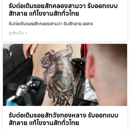
รับต่อเติมรอยสักคลองสามวา รับออกแบบ
สักลาย แก้ไขงานสักทั่วไทย
รับต่อเติมรอยสักคลองสามวา รับสักลาย ออกแ
ดูเพิ่มเติม »
รับต่อเติมรอยสักวังทองหลาง รับออกแบบ
สักลาย แก้ไขงานสักทั่วไทย