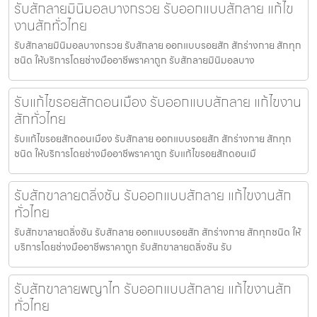
รับสักลายมินิมอลบางกรวย รับออกแบบสักลาย แก้ไข
งานสักทั่วไทย
รับสักลายมินิมอลบางกรวย รับสักลาย ออกแบบรอยสัก สักร่างกาย สักทุก
ชนิด ให้บริการโดยช่างมืออาชีพราคาถูก รับสักลายมินิมอลบาง
รับแก้ไขรอยสักดอนเมือง รับออกแบบสักลาย แก้ไขงาน
สักทั่วไทย
รับแก้ไขรอยสักดอนเมือง รับสักลาย ออกแบบรอยสัก สักร่างกาย สักทุก
ชนิด ให้บริการโดยช่างมืออาชีพราคาถูก รับแก้ไขรอยสักดอนเมื
รับสักขาลายตลิ่งชัน รับออกแบบสักลาย แก้ไขงานสัก
ทั่วไทย
รับสักขาลายตลิ่งชัน รับสักลาย ออกแบบรอยสัก สักร่างกาย สักทุกชนิด ให้
บริการโดยช่างมืออาชีพราคาถูก รับสักขาลายตลิ่งชัน รับ
รับสักขาลายพญาไท รับออกแบบสักลาย แก้ไขงานสัก
ทั่วไทย