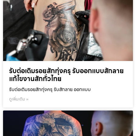
รับต่อเติมรอยสักทุ่งครุ รับออกแบบสักลาย
แก้ไขงานสักทั่วไทย
รับต่อเติมรอยสักทุ่งครุ รับสักลาย ออกแบบ
ดูเพิ่มเติม »