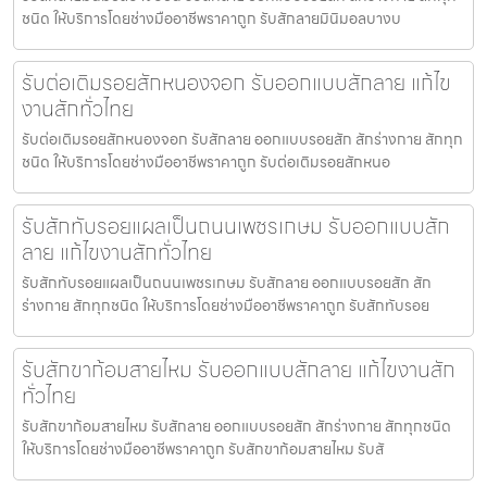
ชนิด ให้บริการโดยช่างมืออาชีพราคาถูก รับสักลายมินิมอลบางบ
รับต่อเติมรอยสักหนองจอก รับออกแบบสักลาย แก้ไข
งานสักทั่วไทย
รับต่อเติมรอยสักหนองจอก รับสักลาย ออกแบบรอยสัก สักร่างกาย สักทุก
ชนิด ให้บริการโดยช่างมืออาชีพราคาถูก รับต่อเติมรอยสักหนอ
รับสักทับรอยแผลเป็นถนนเพชรเกษม รับออกแบบสัก
ลาย แก้ไขงานสักทั่วไทย
รับสักทับรอยแผลเป็นถนนเพชรเกษม รับสักลาย ออกแบบรอยสัก สัก
ร่างกาย สักทุกชนิด ให้บริการโดยช่างมืออาชีพราคาถูก รับสักทับรอย
รับสักขาก้อมสายไหม รับออกแบบสักลาย แก้ไขงานสัก
ทั่วไทย
รับสักขาก้อมสายไหม รับสักลาย ออกแบบรอยสัก สักร่างกาย สักทุกชนิด
ให้บริการโดยช่างมืออาชีพราคาถูก รับสักขาก้อมสายไหม รับสั