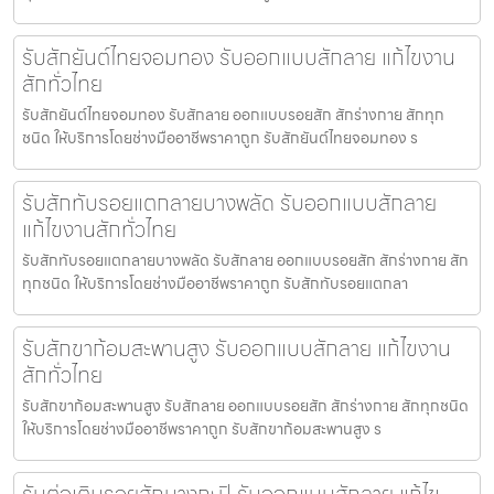
รับสักยันต์ไทยจอมทอง รับออกแบบสักลาย แก้ไขงาน
สักทั่วไทย
รับสักยันต์ไทยจอมทอง รับสักลาย ออกแบบรอยสัก สักร่างกาย สักทุก
ชนิด ให้บริการโดยช่างมืออาชีพราคาถูก รับสักยันต์ไทยจอมทอง ร
รับสักทับรอยแตกลายบางพลัด รับออกแบบสักลาย
แก้ไขงานสักทั่วไทย
รับสักทับรอยแตกลายบางพลัด รับสักลาย ออกแบบรอยสัก สักร่างกาย สัก
ทุกชนิด ให้บริการโดยช่างมืออาชีพราคาถูก รับสักทับรอยแตกลา
รับสักขาก้อมสะพานสูง รับออกแบบสักลาย แก้ไขงาน
สักทั่วไทย
รับสักขาก้อมสะพานสูง รับสักลาย ออกแบบรอยสัก สักร่างกาย สักทุกชนิด
ให้บริการโดยช่างมืออาชีพราคาถูก รับสักขาก้อมสะพานสูง ร