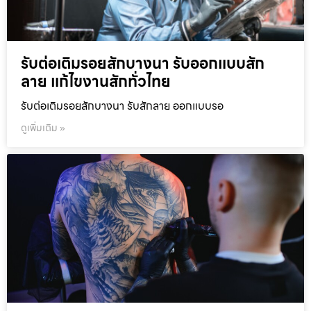
รับต่อเติมรอยสักบางนา รับออกแบบสัก
ลาย แก้ไขงานสักทั่วไทย
รับต่อเติมรอยสักบางนา รับสักลาย ออกแบบรอ
ดูเพิ่มเติม »