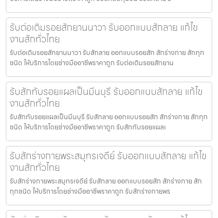
รับต่อเติมรอยสักยานนาวา รับออกแบบสักลาย แก้ไข
งานสักทั่วไทย
รับต่อเติมรอยสักยานนาวา รับสักลาย ออกแบบรอยสัก สักร่างกาย สักทุก
ชนิด ให้บริการโดยช่างมืออาชีพราคาถูก รับต่อเติมรอยสักยาน
รับสักทับรอยแผลเป็นมีนบุรี รับออกแบบสักลาย แก้ไข
งานสักทั่วไทย
รับสักทับรอยแผลเป็นมีนบุรี รับสักลาย ออกแบบรอยสัก สักร่างกาย สักทุก
ชนิด ให้บริการโดยช่างมืออาชีพราคาถูก รับสักทับรอยแผลเ
รับสักร่างกายพระสมุทรเจดีย์ รับออกแบบสักลาย แก้ไข
งานสักทั่วไทย
รับสักร่างกายพระสมุทรเจดีย์ รับสักลาย ออกแบบรอยสัก สักร่างกาย สัก
ทุกชนิด ให้บริการโดยช่างมืออาชีพราคาถูก รับสักร่างกายพร