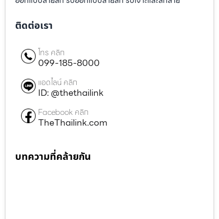
ออกแบบลายสัก รับออกแบบลายสัก รับเจาะและสักลาย
ติดต่อเรา
โทร คลิก
099-185-8000
แอดไลน์ คลิก
ID: @thethailink
Facebook คลิก
TheThailink.com
บทความที่คล้ายกัน