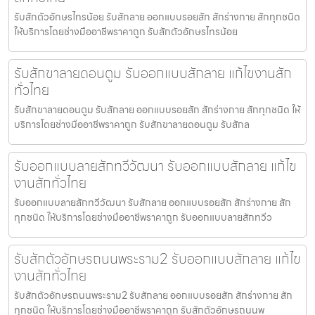
รับสักตัวอักษรไทรน้อย รับสักลาย ออกแบบรอยสัก สักร่างกาย สักทุกชนิด
ให้บริการโดยช่างมืออาชีพราคาถูก รับสักตัวอักษรไทรน้อย
รับสักขาลายดอนตูม รับออกแบบสักลาย แก้ไขงานสัก
ทั่วไทย
รับสักขาลายดอนตูม รับสักลาย ออกแบบรอยสัก สักร่างกาย สักทุกชนิด ให้
บริการโดยช่างมืออาชีพราคาถูก รับสักขาลายดอนตูม รับสักล
รับออกแบบลายสักทวีวัฒนา รับออกแบบสักลาย แก้ไข
งานสักทั่วไทย
รับออกแบบลายสักทวีวัฒนา รับสักลาย ออกแบบรอยสัก สักร่างกาย สัก
ทุกชนิด ให้บริการโดยช่างมืออาชีพราคาถูก รับออกแบบลายสักทวีว
รับสักตัวอักษรถนนพระราม2 รับออกแบบสักลาย แก้ไข
งานสักทั่วไทย
รับสักตัวอักษรถนนพระราม2 รับสักลาย ออกแบบรอยสัก สักร่างกาย สัก
ทุกชนิด ให้บริการโดยช่างมืออาชีพราคาถูก รับสักตัวอักษรถนนพ