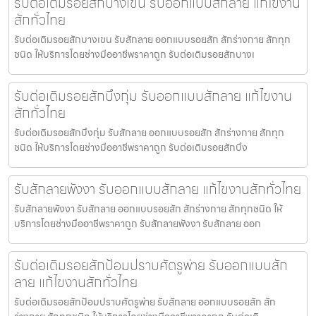
รับต่อเติมรอยสักบางเขน รับออกแบบสักลาย แก้ไขงาน
สักทั่วไทย
รับต่อเติมรอยสักบางเขน รับสักลาย ออกแบบรอยสัก สักร่างกาย สักทุก
ชนิด ให้บริการโดยช่างมืออาชีพราคาถูก รับต่อเติมรอยสักบางเ
รับต่อเติมรอยสักบึงกุ่ม รับออกแบบสักลาย แก้ไขงาน
สักทั่วไทย
รับต่อเติมรอยสักบึงกุ่ม รับสักลาย ออกแบบรอยสัก สักร่างกาย สักทุก
ชนิด ให้บริการโดยช่างมืออาชีพราคาถูก รับต่อเติมรอยสักบึง
รับสักลายพังงา รับออกแบบสักลาย แก้ไขงานสักทั่วไทย
รับสักลายพังงา รับสักลาย ออกแบบรอยสัก สักร่างกาย สักทุกชนิด ให้
บริการโดยช่างมืออาชีพราคาถูก รับสักลายพังงา รับสักลาย ออก
รับต่อเติมรอยสักป้อมปราบศัตรูพ่าย รับออกแบบสัก
ลาย แก้ไขงานสักทั่วไทย
รับต่อเติมรอยสักป้อมปราบศัตรูพ่าย รับสักลาย ออกแบบรอยสัก สัก