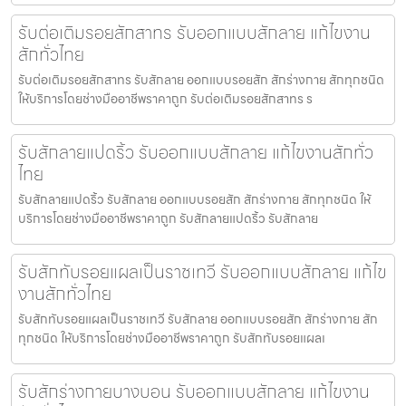
รับต่อเติมรอยสักสาทร รับออกแบบสักลาย แก้ไขงาน
สักทั่วไทย
รับต่อเติมรอยสักสาทร รับสักลาย ออกแบบรอยสัก สักร่างกาย สักทุกชนิด
ให้บริการโดยช่างมืออาชีพราคาถูก รับต่อเติมรอยสักสาทร ร
รับสักลายแปดริ้ว รับออกแบบสักลาย แก้ไขงานสักทั่ว
ไทย
รับสักลายแปดริ้ว รับสักลาย ออกแบบรอยสัก สักร่างกาย สักทุกชนิด ให้
บริการโดยช่างมืออาชีพราคาถูก รับสักลายแปดริ้ว รับสักลาย
รับสักทับรอยแผลเป็นราชเทวี รับออกแบบสักลาย แก้ไข
งานสักทั่วไทย
รับสักทับรอยแผลเป็นราชเทวี รับสักลาย ออกแบบรอยสัก สักร่างกาย สัก
ทุกชนิด ให้บริการโดยช่างมืออาชีพราคาถูก รับสักทับรอยแผลเ
รับสักร่างกายบางบอน รับออกแบบสักลาย แก้ไขงาน