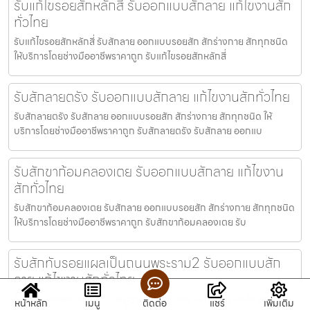
รับแก้ไขรอยสักหลักสี่ รับออกแบบสักลาย แก้ไขงานสัก
ทั่วไทย
รับแก้ไขรอยสักหลักสี่ รับสักลาย ออกแบบรอยสัก สักร่างกาย สักทุกชนิด
ให้บริการโดยช่างมืออาชีพราคาถูก รับแก้ไขรอยสักหลักสี่
รับสักลายตรัง รับออกแบบสักลาย แก้ไขงานสักทั่วไทย
รับสักลายตรัง รับสักลาย ออกแบบรอยสัก สักร่างกาย สักทุกชนิด ให้
บริการโดยช่างมืออาชีพราคาถูก รับสักลายตรัง รับสักลาย ออกแบ
รับสักขาก้อมคลองเตย รับออกแบบสักลาย แก้ไขงาน
สักทั่วไทย
รับสักขาก้อมคลองเตย รับสักลาย ออกแบบรอยสัก สักร่างกาย สักทุกชนิด
ให้บริการโดยช่างมืออาชีพราคาถูก รับสักขาก้อมคลองเตย รับ
รับสักทับรอยแผลเป็นถนนพระราม2 รับออกแบบสัก
ลาย แก้ไขงานสักทั่วไทย
รับสักทับรอยแผลเป็นถนนพระราม2 รับสักลาย ออกแบบรอยสัก สัก
หน้าหลัก
เมนู
ติดต่อ
แชร์
เพิ่มเติม