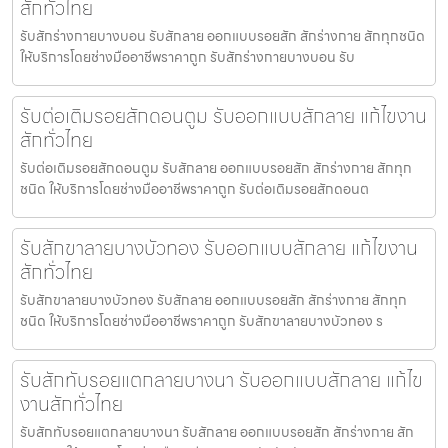
สักทั่วไทย
รับสักร่างกายบางบอน รับสักลาย ออกแบบรอยสัก สักร่างกาย สักทุกชนิด
ให้บริการโดยช่างมืออาชีพราคาถูก รับสักร่างกายบางบอน รับ
รับต่อเติมรอยสักดอนตูม รับออกแบบสักลาย แก้ไขงาน
สักทั่วไทย
รับต่อเติมรอยสักดอนตูม รับสักลาย ออกแบบรอยสัก สักร่างกาย สักทุก
ชนิด ให้บริการโดยช่างมืออาชีพราคาถูก รับต่อเติมรอยสักดอนต
รับสักขาลายบางบัวทอง รับออกแบบสักลาย แก้ไขงาน
สักทั่วไทย
รับสักขาลายบางบัวทอง รับสักลาย ออกแบบรอยสัก สักร่างกาย สักทุก
ชนิด ให้บริการโดยช่างมืออาชีพราคาถูก รับสักขาลายบางบัวทอง ร
รับสักทับรอยแตกลายบางนา รับออกแบบสักลาย แก้ไข
งานสักทั่วไทย
รับสักทับรอยแตกลายบางนา รับสักลาย ออกแบบรอยสัก สักร่างกาย สัก