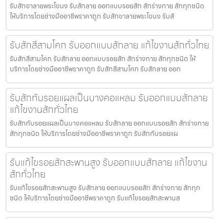
รับสักขาลายพระโขนง รับสักลาย ออกแบบรอยสัก สักร่างกาย สักทุกชนิด
ให้บริการโดยช่างมืออาชีพราคาถูก รับสักขาลายพระโขนง รับสั
รับสักสีสามโคก รับออกแบบสักลาย แก้ไขงานสักทั่วไทย
รับสักสีสามโคก รับสักลาย ออกแบบรอยสัก สักร่างกาย สักทุกชนิด ให้
บริการโดยช่างมืออาชีพราคาถูก รับสักสีสามโคก รับสักลาย ออก
รับสักทับรอยแผลเป็นบางคอแหลม รับออกแบบสักลาย
แก้ไขงานสักทั่วไทย
รับสักทับรอยแผลเป็นบางคอแหลม รับสักลาย ออกแบบรอยสัก สักร่างกาย
สักทุกชนิด ให้บริการโดยช่างมืออาชีพราคาถูก รับสักทับรอยแผ
รับแก้ไขรอยสักสะพานสูง รับออกแบบสักลาย แก้ไขงาน
สักทั่วไทย
รับแก้ไขรอยสักสะพานสูง รับสักลาย ออกแบบรอยสัก สักร่างกาย สักทุก
ชนิด ให้บริการโดยช่างมืออาชีพราคาถูก รับแก้ไขรอยสักสะพานส