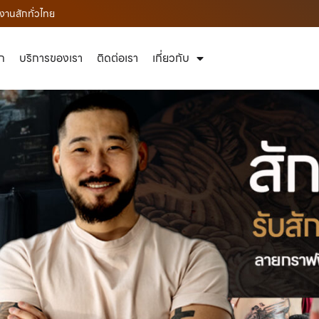
ขงานสักทั่วไทย
ัก
บริการของเรา
ติดต่อเรา
เกี่ยวกับ