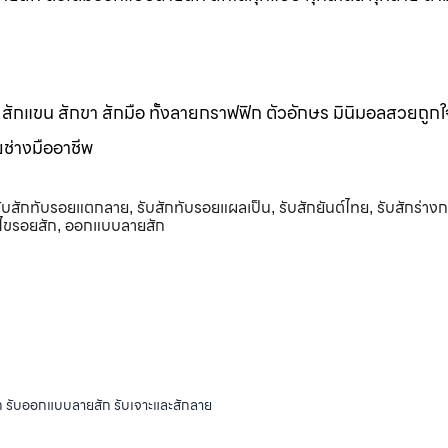
 สักแขน สักขา สักมือ ทั้งลายกราฟฟิก ตัวอักษร มินิมอลสวยถูกใจ
ยช่างมืออาชีพ
รับสักทับรอยแตกลาย
รับสักทับรอยแผลเป็น
รับสักยันต์ไทย
รับสักร่าง
,
,
,
้ไขรอยสัก
ออกแบบลายสัก
,
ัก รับออกแบบลายสัก รับเจาะและสักลาย