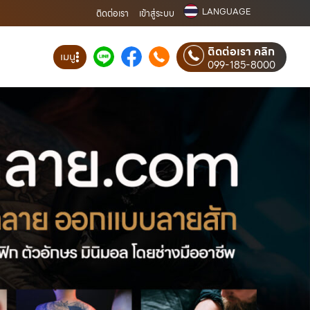
LANGUAGE
ติดต่อเรา
เข้าสู่ระบบ
ติดต่อเรา คลิก
เมนู
099-185-8000