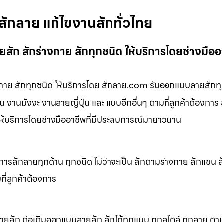
สักลาย แก้ไขงานสักทั่วไทย
ยสัก สักร่างกาย สักทุกชนิด ให้บริการโดยช่างมืออ
างกาย สักทุกชนิด ให้บริการโดย สักลาย.com รับออกแบบลายสักท
านมังงะ งานลายญี่ปุ่น และ แบบอีกอื่นๆ ตามที่ลูกค้าต้องการ ล
ให้บริการโดยช่างมืออาชีพที่มีประสบการณ์มายาวนาน
รสักลายทุกด้าน ทุกชนิด ไม่ว่าจะเป็น สักตามร่างกาย สักแขน ส
บที่ลูกค้าต้องการ
ลายสัก ต่อเติมออกแบบลายสัก สักได้ทุกแบบ ทุกสไตล์ ทุกลาย ต