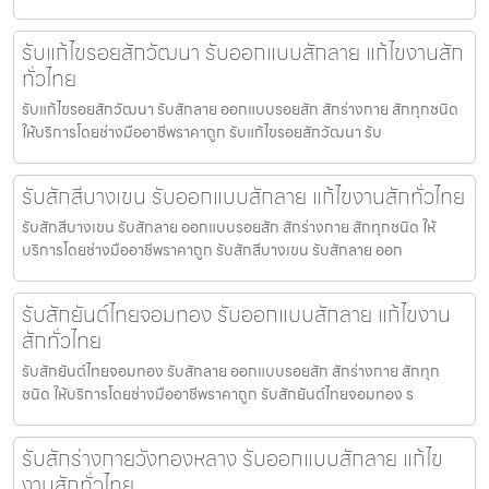
รับแก้ไขรอยสักวัฒนา รับออกแบบสักลาย แก้ไขงานสัก
ทั่วไทย
รับแก้ไขรอยสักวัฒนา รับสักลาย ออกแบบรอยสัก สักร่างกาย สักทุกชนิด
ให้บริการโดยช่างมืออาชีพราคาถูก รับแก้ไขรอยสักวัฒนา รับ
รับสักสีบางเขน รับออกแบบสักลาย แก้ไขงานสักทั่วไทย
รับสักสีบางเขน รับสักลาย ออกแบบรอยสัก สักร่างกาย สักทุกชนิด ให้
บริการโดยช่างมืออาชีพราคาถูก รับสักสีบางเขน รับสักลาย ออก
รับสักยันต์ไทยจอมทอง รับออกแบบสักลาย แก้ไขงาน
สักทั่วไทย
รับสักยันต์ไทยจอมทอง รับสักลาย ออกแบบรอยสัก สักร่างกาย สักทุก
ชนิด ให้บริการโดยช่างมืออาชีพราคาถูก รับสักยันต์ไทยจอมทอง ร
รับสักร่างกายวังทองหลาง รับออกแบบสักลาย แก้ไข
งานสักทั่วไทย