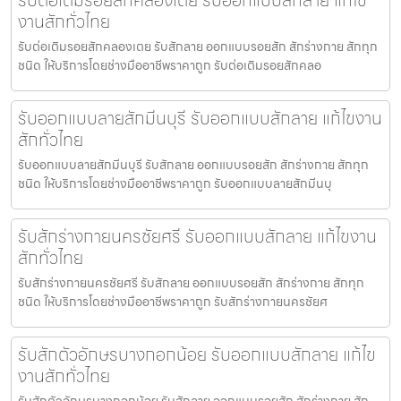
งานสักทั่วไทย
รับต่อเติมรอยสักคลองเตย รับสักลาย ออกแบบรอยสัก สักร่างกาย สักทุก
ชนิด ให้บริการโดยช่างมืออาชีพราคาถูก รับต่อเติมรอยสักคลอ
รับออกแบบลายสักมีนบุรี รับออกแบบสักลาย แก้ไขงาน
สักทั่วไทย
รับออกแบบลายสักมีนบุรี รับสักลาย ออกแบบรอยสัก สักร่างกาย สักทุก
ชนิด ให้บริการโดยช่างมืออาชีพราคาถูก รับออกแบบลายสักมีนบุ
รับสักร่างกายนครชัยศรี รับออกแบบสักลาย แก้ไขงาน
สักทั่วไทย
รับสักร่างกายนครชัยศรี รับสักลาย ออกแบบรอยสัก สักร่างกาย สักทุก
ชนิด ให้บริการโดยช่างมืออาชีพราคาถูก รับสักร่างกายนครชัยศ
รับสักตัวอักษรบางกอกน้อย รับออกแบบสักลาย แก้ไข
งานสักทั่วไทย
รับสักตัวอักษรบางกอกน้อย รับสักลาย ออกแบบรอยสัก สักร่างกาย สัก