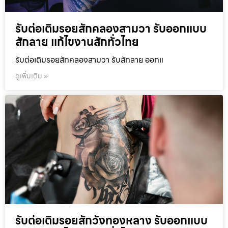
รับต่อเติมรอยสักคลองสามวา รับออกแบบ
สักลาย แก้ไขงานสักทั่วไทย
รับต่อเติมรอยสักคลองสามวา รับสักลาย ออกแ
ดูเพิ่มเติม »
รับต่อเติมรอยสักวังทองหลาง รับออกแบบ