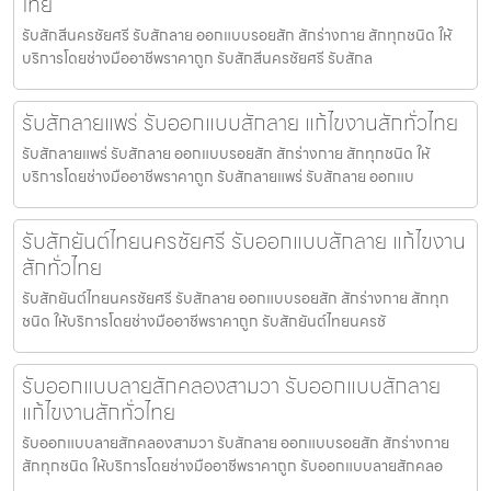
ไทย
รับสักสีนครชัยศรี รับสักลาย ออกแบบรอยสัก สักร่างกาย สักทุกชนิด ให้
บริการโดยช่างมืออาชีพราคาถูก รับสักสีนครชัยศรี รับสักล
รับสักลายแพร่ รับออกแบบสักลาย แก้ไขงานสักทั่วไทย
รับสักลายแพร่ รับสักลาย ออกแบบรอยสัก สักร่างกาย สักทุกชนิด ให้
บริการโดยช่างมืออาชีพราคาถูก รับสักลายแพร่ รับสักลาย ออกแบ
รับสักยันต์ไทยนครชัยศรี รับออกแบบสักลาย แก้ไขงาน
สักทั่วไทย
รับสักยันต์ไทยนครชัยศรี รับสักลาย ออกแบบรอยสัก สักร่างกาย สักทุก
ชนิด ให้บริการโดยช่างมืออาชีพราคาถูก รับสักยันต์ไทยนครชั
รับออกแบบลายสักคลองสามวา รับออกแบบสักลาย
แก้ไขงานสักทั่วไทย
รับออกแบบลายสักคลองสามวา รับสักลาย ออกแบบรอยสัก สักร่างกาย
สักทุกชนิด ให้บริการโดยช่างมืออาชีพราคาถูก รับออกแบบลายสักคลอ