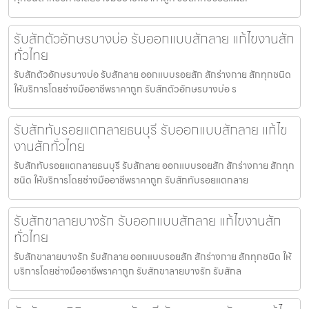
รับสักตัวอักษรบางบ่อ รับออกแบบสักลาย แก้ไขงานสัก
ทั่วไทย
รับสักตัวอักษรบางบ่อ รับสักลาย ออกแบบรอยสัก สักร่างกาย สักทุกชนิด
ให้บริการโดยช่างมืออาชีพราคาถูก รับสักตัวอักษรบางบ่อ ร
รับสักทับรอยแตกลายธนบุรี รับออกแบบสักลาย แก้ไข
งานสักทั่วไทย
รับสักทับรอยแตกลายธนบุรี รับสักลาย ออกแบบรอยสัก สักร่างกาย สักทุก
ชนิด ให้บริการโดยช่างมืออาชีพราคาถูก รับสักทับรอยแตกลาย
รับสักขาลายบางรัก รับออกแบบสักลาย แก้ไขงานสัก
ทั่วไทย
รับสักขาลายบางรัก รับสักลาย ออกแบบรอยสัก สักร่างกาย สักทุกชนิด ให้
บริการโดยช่างมืออาชีพราคาถูก รับสักขาลายบางรัก รับสักล