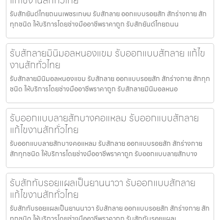
รับสักยันต์ไทยถนนเพชรเกษม รับสักลาย ออกแบบรอยสัก สักร่างกาย สัก
ทุกชนิด ให้บริการโดยช่างมืออาชีพราคาถูก รับสักยันต์ไทยถนน
รับสักลายมินิมอลหนองแขม รับออกแบบสักลาย แก้ไข
งานสักทั่วไทย
รับสักลายมินิมอลหนองแขม รับสักลาย ออกแบบรอยสัก สักร่างกาย สักทุก
ชนิด ให้บริการโดยช่างมืออาชีพราคาถูก รับสักลายมินิมอลหนอ
รับออกแบบลายสักบางคอแหลม รับออกแบบสักลาย
แก้ไขงานสักทั่วไทย
รับออกแบบลายสักบางคอแหลม รับสักลาย ออกแบบรอยสัก สักร่างกาย
สักทุกชนิด ให้บริการโดยช่างมืออาชีพราคาถูก รับออกแบบลายสักบาง
รับสักทับรอยแผลเป็นยานนาวา รับออกแบบสักลาย
แก้ไขงานสักทั่วไทย
รับสักทับรอยแผลเป็นยานนาวา รับสักลาย ออกแบบรอยสัก สักร่างกาย สัก
ทุกชนิด ให้บริการโดยช่างมืออาชีพราคาถูก รับสักทับรอยแผลเ