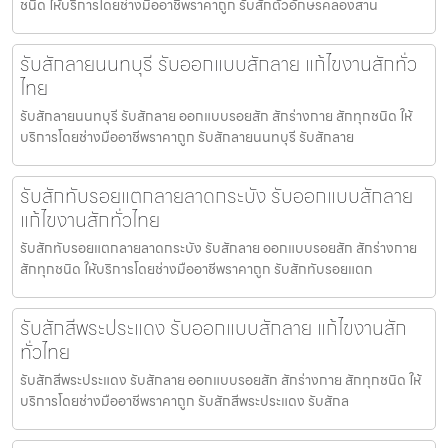
ชนิด ให้บริการโดยช่างมืออาชีพราคาถูก รับสักตัวอักษรคลองสาน
รับสักลายนนทบุรี รับออกแบบสักลาย แก้ไขงานสักทั่ว
ไทย
รับสักลายนนทบุรี รับสักลาย ออกแบบรอยสัก สักร่างกาย สักทุกชนิด ให้
บริการโดยช่างมืออาชีพราคาถูก รับสักลายนนทบุรี รับสักลาย
รับสักทับรอยแตกลายลาดกระบัง รับออกแบบสักลาย
แก้ไขงานสักทั่วไทย
รับสักทับรอยแตกลายลาดกระบัง รับสักลาย ออกแบบรอยสัก สักร่างกาย
สักทุกชนิด ให้บริการโดยช่างมืออาชีพราคาถูก รับสักทับรอยแตก
รับสักสีพระประแดง รับออกแบบสักลาย แก้ไขงานสัก
ทั่วไทย
รับสักสีพระประแดง รับสักลาย ออกแบบรอยสัก สักร่างกาย สักทุกชนิด ให้
บริการโดยช่างมืออาชีพราคาถูก รับสักสีพระประแดง รับสักล