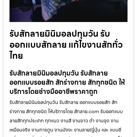
รับสักลายมินิมอลปทุมวัน รับ
ออกแบบสักลาย แก้ไขงานสักทั่ว
ไทย
รับสักลายมินิมอลปทุมวัน รับสักลาย
ออกแบบรอยสัก สักร่างกาย สักทุกชนิด ให้
บริการโดยช่างมืออาชีพราคาถูก
รับสักลายมินิมอลปทุมวัน รับสักลาย ออกแบบรอยสัก สัก
ร่างกาย สักทุกชนิด ให้บริการโดย สักลาย.com รับออกแบบ
ลายสักทุกประเภท ทุกแนว งานสี งานขาว ดำ งานจุด งาน
เหมือนจริง งานการตูน งานมังงะ งานลายญี่ปุ่น และ แบบอี