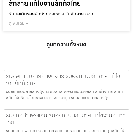
สักลาย แก้ไขงานสักทั่วไทย
รับต่อเติมรอยสักวังทองหลาง รับสักลาย ออก
ดูเพิ่มเติม »
ดูบทความทั้งหมด
รับออกแบบลายสักจตุจักร รับออกแบบสักลาย แก้ไข
งานสักทั่วไทย
รับออกแบบลายสักจตุจักร รับสักลาย ออกแบบรอยสัก สักร่างกาย สักทุก
ชนิด ให้บริการโดยช่างมืออาชีพราคาถูก รับออกแบบลายสักจตุจั
รับสักสีกำแพงแสน รับออกแบบสักลาย แก้ไขงานสักทั่ว
ไทย
รับสักสีกำแพงแสน รับสักลาย ออกแบบรอยสัก สักร่างกาย สักทุกชนิด ให้