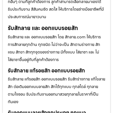
กอื่นๆ ตามที่ลูกค้าต้องการ ลูกค้าสามารถเลือกลายมาเองได้
รับประกันงาน สีสันคมชัด สดใส ให้บริการโดยช่างมืออาชีพที่มี
ประสบการณ์มายาวนาน
รับสักลาย และ ออกแบบรอยสัก
รับสักลาย และ ออกแบบรอยสัก โดย สักลาย.com ให้บริการ
การสักลายทุกด้าน ทุกชนิด ไม่ว่าจะเป็น สักตามร่างกาย สัก
แขน สักขา สักทุกจุดของร่างกาย มีทั้งแบบ ใส่ยาชา และ ไม่
ใส่ยาชาขึ้นอยู่กับที่ลูกค้าต้องการ
รับสักลาย แก้รอยสัก ออกแบบรอยสัก
รับสักลาย แก้รอยสัก ออกแบบรอยสัก รับสักร่างกาย แก้ไขลาย
สัก ต่อเติมออกแบบลายสัก สักได้ทุกแบบ ทุกสไตล์ ทุกลาย
ตามใจชอบ รับประกันงานออกมาสวยทุกลายในราคาที่เป็น
กันเอง
รับออกแบบลายสักทุกประเภท ทุกแนว