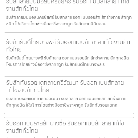
รับสักลายมินิมอลนครชัยศรี รับออกแบบสักลาย แก้ไข
งานสักทั่วไทย
รับสักลายมินิมอลนครชัยศรี รับสักลาย ออกแบบรอยสัก สักร่างกาย สักทุก
ชนิด ให้บริการโดยช่างมืออาชีพราคาถูก รับสักลายมินิมอลน
รับสักยันต์ไทยบางพลี รับออกแบบสักลาย แก้ไขงานสัก
ทั่วไทย
รับสักยันต์ไทยบางพลี รับสักลาย ออกแบบรอยสัก สักร่างกาย สักทุกชนิด
ให้บริการโดยช่างมืออาชีพราคาถูก รับสักยันต์ไทยบางพลี ร
รับสักทับรอยแตกลายทวีวัฒนา รับออกแบบสักลาย
แก้ไขงานสักทั่วไทย
รับสักทับรอยแตกลายทวีวัฒนา รับสักลาย ออกแบบรอยสัก สักร่างกาย
สักทุกชนิด ให้บริการโดยช่างมืออาชีพราคาถูก รับสักทับรอยแตกล
รับออกแบบลายสักบางซื่อ รับออกแบบสักลาย แก้ไข
งานสักทั่วไทย