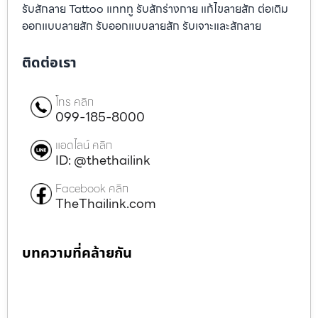
รับสักลาย Tattoo แทททู รับสักร่างกาย แก้ไขลายสัก ต่อเติม
ออกแบบลายสัก รับออกแบบลายสัก รับเจาะและสักลาย
ติดต่อเรา
โทร คลิก
099-185-8000
แอดไลน์ คลิก
ID: @thethailink
Facebook คลิก
TheThailink.com
บทความที่คล้ายกัน