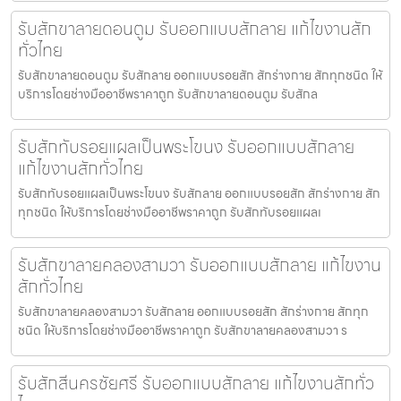
รับสักขาลายดอนตูม รับออกแบบสักลาย แก้ไขงานสัก
ทั่วไทย
รับสักขาลายดอนตูม รับสักลาย ออกแบบรอยสัก สักร่างกาย สักทุกชนิด ให้
บริการโดยช่างมืออาชีพราคาถูก รับสักขาลายดอนตูม รับสักล
รับสักทับรอยแผลเป็นพระโขนง รับออกแบบสักลาย
แก้ไขงานสักทั่วไทย
รับสักทับรอยแผลเป็นพระโขนง รับสักลาย ออกแบบรอยสัก สักร่างกาย สัก
ทุกชนิด ให้บริการโดยช่างมืออาชีพราคาถูก รับสักทับรอยแผลเ
รับสักขาลายคลองสามวา รับออกแบบสักลาย แก้ไขงาน
สักทั่วไทย
รับสักขาลายคลองสามวา รับสักลาย ออกแบบรอยสัก สักร่างกาย สักทุก
ชนิด ให้บริการโดยช่างมืออาชีพราคาถูก รับสักขาลายคลองสามวา ร
รับสักสีนครชัยศรี รับออกแบบสักลาย แก้ไขงานสักทั่ว