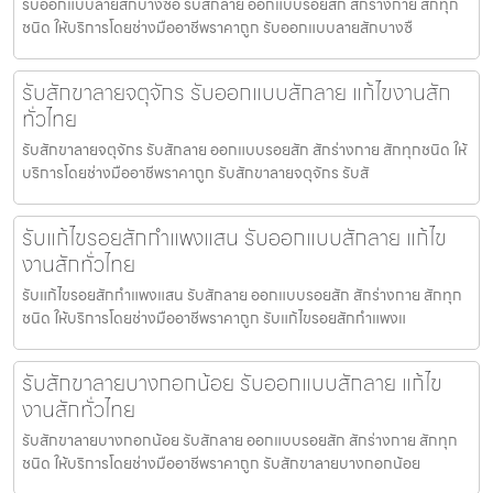
รับออกแบบลายสักบางซื่อ รับสักลาย ออกแบบรอยสัก สักร่างกาย สักทุก
ชนิด ให้บริการโดยช่างมืออาชีพราคาถูก รับออกแบบลายสักบางซื
รับสักขาลายจตุจักร รับออกแบบสักลาย แก้ไขงานสัก
ทั่วไทย
รับสักขาลายจตุจักร รับสักลาย ออกแบบรอยสัก สักร่างกาย สักทุกชนิด ให้
บริการโดยช่างมืออาชีพราคาถูก รับสักขาลายจตุจักร รับสั
รับแก้ไขรอยสักกำแพงแสน รับออกแบบสักลาย แก้ไข
งานสักทั่วไทย
รับแก้ไขรอยสักกำแพงแสน รับสักลาย ออกแบบรอยสัก สักร่างกาย สักทุก
ชนิด ให้บริการโดยช่างมืออาชีพราคาถูก รับแก้ไขรอยสักกำแพงแ
รับสักขาลายบางกอกน้อย รับออกแบบสักลาย แก้ไข
งานสักทั่วไทย
รับสักขาลายบางกอกน้อย รับสักลาย ออกแบบรอยสัก สักร่างกาย สักทุก
ชนิด ให้บริการโดยช่างมืออาชีพราคาถูก รับสักขาลายบางกอกน้อย