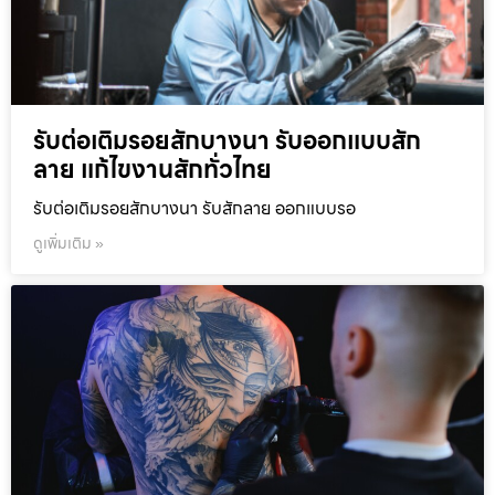
รับต่อเติมรอยสักบางนา รับออกแบบสัก
ลาย แก้ไขงานสักทั่วไทย
รับต่อเติมรอยสักบางนา รับสักลาย ออกแบบรอ
ดูเพิ่มเติม »