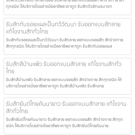
ทุกชนิด ให้บริการโดยช่างมืออาชีพราคาถูก รับสักตัวอักษรบางก
รับสักทับรอยแผลเป็นทวีวัฒนา รับออกแบบสักลาย
แก้ไขงานสักทั่วไทย
รับสักทับรอยแผลเป็นทวีวัฒนา รับสักลาย ออกแบบรอยสัก สักร่างกาย
สักทุกชนิด ให้บริการโดยช่างมืออาชีพราคาถูก รับสักทับรอยแผล
รับสักสีบ้านแพ้ว รับออกแบบสักลาย แก้ไขงานสักทั่ว
ไทย
รับสักสีบ้านแพ้ว รับสักลาย ออกแบบรอยสัก สักร่างกาย สักทุกชนิด ให้
บริการโดยช่างมืออาชีพราคาถูก รับสักสีบ้านแพ้ว รับสักลาย
รับสักยันต์ไทยคันนายาว รับออกแบบสักลาย แก้ไขงาน
สักทั่วไทย
รับสักยันต์ไทยคันนายาว รับสักลาย ออกแบบรอยสัก สักร่างกาย สักทุก
ชนิด ให้บริการโดยช่างมืออาชีพราคาถูก รับสักยันต์ไทยคันนาย