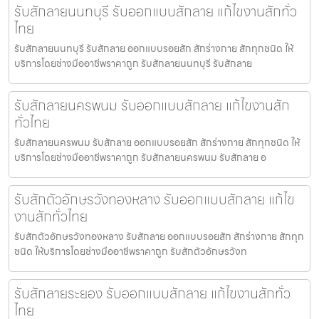
รับสักลายนนทบุรี รับออกแบบสักลาย แก้ไขงานสักทั่ว
ไทย
รับสักลายนนทบุรี รับสักลาย ออกแบบรอยสัก สักร่างกาย สักทุกชนิด ให้
บริการโดยช่างมืออาชีพราคาถูก รับสักลายนนทบุรี รับสักลาย
รับสักลายนครพนม รับออกแบบสักลาย แก้ไขงานสัก
ทั่วไทย
รับสักลายนครพนม รับสักลาย ออกแบบรอยสัก สักร่างกาย สักทุกชนิด ให้
บริการโดยช่างมืออาชีพราคาถูก รับสักลายนครพนม รับสักลาย อ
รับสักตัวอักษรวังทองหลาง รับออกแบบสักลาย แก้ไข
งานสักทั่วไทย
รับสักตัวอักษรวังทองหลาง รับสักลาย ออกแบบรอยสัก สักร่างกาย สักทุก
ชนิด ให้บริการโดยช่างมืออาชีพราคาถูก รับสักตัวอักษรวังท
รับสักลายระยอง รับออกแบบสักลาย แก้ไขงานสักทั่ว
ไทย