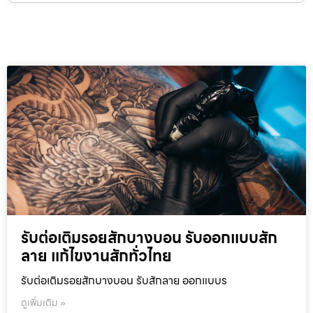
รับต่อเติมรอยสักบางบอน รับออกแบบสัก
ลาย แก้ไขงานสักทั่วไทย
รับต่อเติมรอยสักบางบอน รับสักลาย ออกแบบร
ดูเพิ่มเติม »