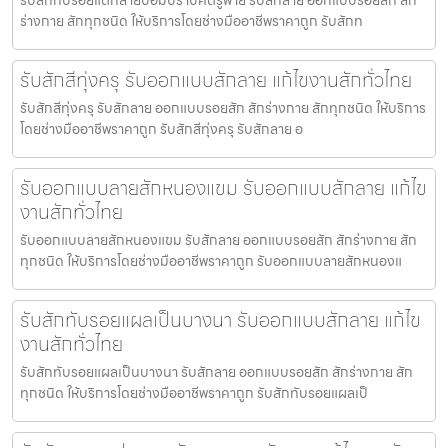
ร่างกาย สักทุกชนิด ให้บริการโดยช่างมืออาชีพราคาถูก รับสักท
รับสักสีทุ่งครุ รับออกแบบสักลาย แก้ไขงานสักทั่วไทย
รับสักสีทุ่งครุ รับสักลาย ออกแบบรอยสัก สักร่างกาย สักทุกชนิด ให้บริการ
โดยช่างมืออาชีพราคาถูก รับสักสีทุ่งครุ รับสักลาย อ
รับออกแบบลายสักหนองแขม รับออกแบบสักลาย แก้ไข
งานสักทั่วไทย
รับออกแบบลายสักหนองแขม รับสักลาย ออกแบบรอยสัก สักร่างกาย สัก
ทุกชนิด ให้บริการโดยช่างมืออาชีพราคาถูก รับออกแบบลายสักหนองแ
รับสักทับรอยแผลเป็นบางนา รับออกแบบสักลาย แก้ไข
งานสักทั่วไทย
รับสักทับรอยแผลเป็นบางนา รับสักลาย ออกแบบรอยสัก สักร่างกาย สัก
ทุกชนิด ให้บริการโดยช่างมืออาชีพราคาถูก รับสักทับรอยแผลเป็