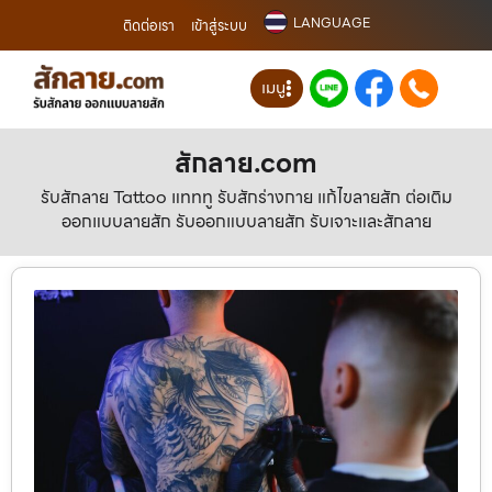
LANGUAGE
ติดต่อเรา
เข้าสู่ระบบ
เมนู
สักลาย.com
รับสักลาย Tattoo แทททู รับสักร่างกาย แก้ไขลายสัก ต่อเติม
ออกแบบลายสัก รับออกแบบลายสัก รับเจาะและสักลาย