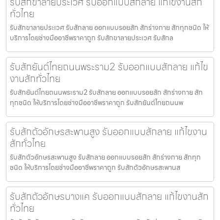
รับสักขาลายประเวศ รับออกแบบสักลาย แก้ไขงานสัก
ทั่วไทย
รับสักขาลายประเวศ รับสักลาย ออกแบบรอยสัก สักร่างกาย สักทุกชนิด ให้
บริการโดยช่างมืออาชีพราคาถูก รับสักขาลายประเวศ รับสักล
รับสักยันต์ไทยถนนพระราม2 รับออกแบบสักลาย แก้ไข
งานสักทั่วไทย
รับสักยันต์ไทยถนนพระราม2 รับสักลาย ออกแบบรอยสัก สักร่างกาย สัก
ทุกชนิด ให้บริการโดยช่างมืออาชีพราคาถูก รับสักยันต์ไทยถนนพ
รับสักตัวอักษรสะพานสูง รับออกแบบสักลาย แก้ไขงาน
สักทั่วไทย
รับสักตัวอักษรสะพานสูง รับสักลาย ออกแบบรอยสัก สักร่างกาย สักทุก
ชนิด ให้บริการโดยช่างมืออาชีพราคาถูก รับสักตัวอักษรสะพานส
รับสักตัวอักษรบางแค รับออกแบบสักลาย แก้ไขงานสัก
ทั่วไทย