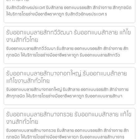
รับสักตัวอักษรประเวศ รับสักลาย ออกแบบรอยสัก สักร่างกาย สักทุกชนิด
ให้บริการโดยช่างมืออาชีพราคาถูก รับสักตัวอักษรประเวศ ร
รับออกแบบลายสักทวีวัฒนา รับออกแบบสักลาย แก้ไข
งานสักทั่วไทย
รับออกแบบลายสักทวีวัฒนา รับสักลาย ออกแบบรอยสัก สักร่างกาย สัก
ทุกชนิด ให้บริการโดยช่างมืออาชีพราคาถูก รับออกแบบลายสักทวีว
รับออกแบบลายสักบางกอกใหญ่ รับออกแบบสักลาย
แก้ไขงานสักทั่วไทย
รับออกแบบลายสักบางกอกใหญ่ รับสักลาย ออกแบบรอยสัก สักร่างกาย
สักทุกชนิด ให้บริการโดยช่างมืออาชีพราคาถูก รับออกแบบลายสักบา
รับออกแบบลายสักบางกรวย รับออกแบบสักลาย แก้ไข
งานสักทั่วไทย
รับออกแบบลายสักบางกรวย รับสักลาย ออกแบบรอยสัก สักร่างกาย สัก
ทุกชนิด ให้บริการโดยช่างมืออาชีพราคาถูก รับออกแบบลายสักบางกร