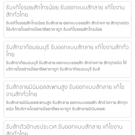
รับแก้ไขรอยสักไทรน้อย รับออกแบบสักลาย แก้ไขงาน
สักทั่วไทย
รับแก้ไขรอยสักไทรน้อย รับสักลาย ออกแบบรอยสัก สักร่างกาย สักทุกชนิด
ให้บริการโดยช่างมืออาชีพราคาถูก รับแก้ไขรอยสักไทรน้อย
รับสักขาก้อมธนบุรี รับออกแบบสักลาย แก้ไขงานสักทั่ว
ไทย
รับสักขาก้อมธนบุรี รับสักลาย ออกแบบรอยสัก สักร่างกาย สักทุกชนิด ให้
บริการโดยช่างมืออาชีพราคาถูก รับสักขาก้อมธนบุรี รับสั
รับสักลายมินิมอลสะพานสูง รับออกแบบสักลาย แก้ไข
งานสักทั่วไทย
รับสักลายมินิมอลสะพานสูง รับสักลาย ออกแบบรอยสัก สักร่างกาย สักทุก
ชนิด ให้บริการโดยช่างมืออาชีพราคาถูก รับสักลายมินิมอลสะ
รับสักตัวอักษรประเวศ รับออกแบบสักลาย แก้ไขงาน
สักทั่วไทย