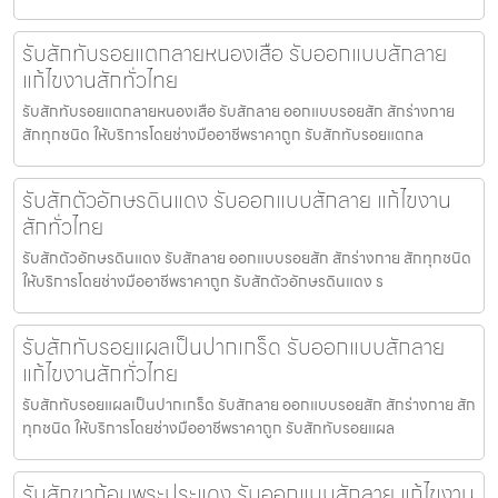
รับสักทับรอยแตกลายหนองเสือ รับออกแบบสักลาย
แก้ไขงานสักทั่วไทย
รับสักทับรอยแตกลายหนองเสือ รับสักลาย ออกแบบรอยสัก สักร่างกาย
สักทุกชนิด ให้บริการโดยช่างมืออาชีพราคาถูก รับสักทับรอยแตกล
รับสักตัวอักษรดินแดง รับออกแบบสักลาย แก้ไขงาน
สักทั่วไทย
รับสักตัวอักษรดินแดง รับสักลาย ออกแบบรอยสัก สักร่างกาย สักทุกชนิด
ให้บริการโดยช่างมืออาชีพราคาถูก รับสักตัวอักษรดินแดง ร
รับสักทับรอยแผลเป็นปากเกร็ด รับออกแบบสักลาย
แก้ไขงานสักทั่วไทย
รับสักทับรอยแผลเป็นปากเกร็ด รับสักลาย ออกแบบรอยสัก สักร่างกาย สัก
ทุกชนิด ให้บริการโดยช่างมืออาชีพราคาถูก รับสักทับรอยแผล
รับสักขาก้อมพระประแดง รับออกแบบสักลาย แก้ไขงาน