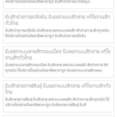
ให้บริการโดยช่างมืออาชีพราคาถูก รับสักร่างกายบางใหญ่ ร
รับสักร่างกายตลิ่งชัน รับออกแบบสักลาย แก้ไขงานสัก
ทั่วไทย
รับสักร่างกายตลิ่งชัน รับสักลาย ออกแบบรอยสัก สักร่างกาย สักทุกชนิด
ให้บริการโดยช่างมืออาชีพราคาถูก รับสักร่างกายตลิ่งชัน
รับออกแบบลายสักดอนเมือง รับออกแบบสักลาย แก้ไข
งานสักทั่วไทย
รับออกแบบลายสักดอนเมือง รับสักลาย ออกแบบรอยสัก สักร่างกาย สัก
ทุกชนิด ให้บริการโดยช่างมืออาชีพราคาถูก รับออกแบบลายสักดอนเ
รับสักลายกาฬสินธุ์ รับออกแบบสักลาย แก้ไขงานสักทั่ว
ไทย
รับสักลายกาฬสินธุ์ รับสักลาย ออกแบบรอยสัก สักร่างกาย สักทุกชนิด ให้
บริการโดยช่างมืออาชีพราคาถูก รับสักลายกาฬสินธุ์ รับสั