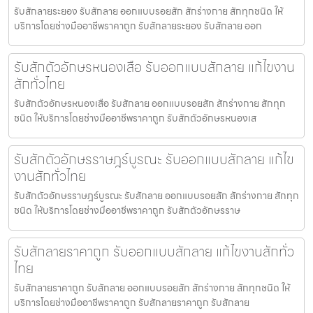
รับสักลายระยอง รับสักลาย ออกแบบรอยสัก สักร่างกาย สักทุกชนิด ให้
บริการโดยช่างมืออาชีพราคาถูก รับสักลายระยอง รับสักลาย ออก
รับสักตัวอักษรหนองเสือ รับออกแบบสักลาย แก้ไขงาน
สักทั่วไทย
รับสักตัวอักษรหนองเสือ รับสักลาย ออกแบบรอยสัก สักร่างกาย สักทุก
ชนิด ให้บริการโดยช่างมืออาชีพราคาถูก รับสักตัวอักษรหนองเส
รับสักตัวอักษรราษฎร์บูรณะ รับออกแบบสักลาย แก้ไข
งานสักทั่วไทย
รับสักตัวอักษรราษฎร์บูรณะ รับสักลาย ออกแบบรอยสัก สักร่างกาย สักทุก
ชนิด ให้บริการโดยช่างมืออาชีพราคาถูก รับสักตัวอักษรราษ
รับสักลายราคาถูก รับออกแบบสักลาย แก้ไขงานสักทั่ว
ไทย
รับสักลายราคาถูก รับสักลาย ออกแบบรอยสัก สักร่างกาย สักทุกชนิด ให้
บริการโดยช่างมืออาชีพราคาถูก รับสักลายราคาถูก รับสักลาย