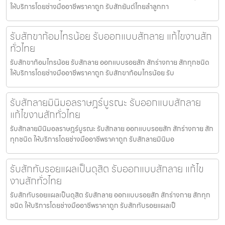
ให้บริการโดยช่างมืออาชีพราคาถูก รับสักยันต์ไทยลำลูกกา
รับสักขาก้อมไทรน้อย รับออกแบบสักลาย แก้ไขงานสัก
ทั่วไทย
รับสักขาก้อมไทรน้อย รับสักลาย ออกแบบรอยสัก สักร่างกาย สักทุกชนิด
ให้บริการโดยช่างมืออาชีพราคาถูก รับสักขาก้อมไทรน้อย รับ
รับสักลายมินิมอลราษฎร์บูรณะ รับออกแบบสักลาย
แก้ไขงานสักทั่วไทย
รับสักลายมินิมอลราษฎร์บูรณะ รับสักลาย ออกแบบรอยสัก สักร่างกาย สัก
ทุกชนิด ให้บริการโดยช่างมืออาชีพราคาถูก รับสักลายมินิมอ
รับสักทับรอยแผลเป็นดุสิต รับออกแบบสักลาย แก้ไข
งานสักทั่วไทย
รับสักทับรอยแผลเป็นดุสิต รับสักลาย ออกแบบรอยสัก สักร่างกาย สักทุก
ชนิด ให้บริการโดยช่างมืออาชีพราคาถูก รับสักทับรอยแผลเป็