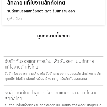
สักลาย แก้ไขงานสักทั่วไทย
รับต่อเติมรอยสักวังทองหลาง รับสักลาย ออก
ดูเพิ่มเติม »
ดูบทความทั้งหมด
รับสักทับรอยแตกลายบ้านแพ้ว รับออกแบบสักลาย
แก้ไขงานสักทั่วไทย
รับสักทับรอยแตกลายบ้านแพ้ว รับสักลาย ออกแบบรอยสัก สักร่างกาย สัก
ทุกชนิด ให้บริการโดยช่างมืออาชีพราคาถูก รับสักทับรอยแตกล
รับสักยันต์ไทยลำลูกกา รับออกแบบสักลาย แก้ไขงาน
สักทั่วไทย
รับสักยันต์ไทยลำลูกกา รับสักลาย ออกแบบรอยสัก สักร่างกาย สักทุกชนิด