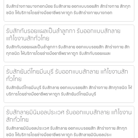
รับสักร่างกายบางกอกน้อย รับสักลาย ออกแบบรอยสัก สักร่างกาย สักทุก
ชนิด ให้บริการโดยช่างมืออาชีพราคาถูก รับสักร่างกายบางกอก
รับสักทับรอยแผลเป็นลำลูกกา รับออกแบบสักลาย
แก้ไขงานสักทั่วไทย
รับสักทับรอยแผลเป็นลำลูกกา รับสักลาย ออกแบบรอยสัก สักร่างกาย สัก
ทุกชนิด ให้บริการโดยช่างมืออาชีพราคาถูก รับสักทับรอยแผลเ
รับสักยันต์ไทยมีนบุรี รับออกแบบสักลาย แก้ไขงานสัก
ทั่วไทย
รับสักยันต์ไทยมีนบุรี รับสักลาย ออกแบบรอยสัก สักร่างกาย สักทุกชนิด ให้
บริการโดยช่างมืออาชีพราคาถูก รับสักยันต์ไทยมีนบุรี
รับสักลายมินิมอลประเวศ รับออกแบบสักลาย แก้ไขงาน
สักทั่วไทย
รับสักลายมินิมอลประเวศ รับสักลาย ออกแบบรอยสัก สักร่างกาย สักทุก
ชนิด ให้บริการโดยช่างมืออาชีพราคาถูก รับสักลายมินิมอลประเ