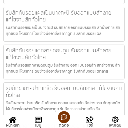
รับสักทับรอยแผลเป็นบางกะปิ รับออกแบบสักลาย
แก้ไขงานสักทั่วไทย
รับสักทับรอยแผลเป็นบางกะปิ รับสักลาย ออกแบบรอยสัก สักร่างกาย สัก
ทุกชนิด ให้บริการโดยช่างมืออาชีพราคาถูก รับสักทับรอยแผลเ
รับสักทับรอยแตกลายดอนตูม รับออกแบบสักลาย
แก้ไขงานสักทั่วไทย
รับสักทับรอยแตกลายดอนตูม รับสักลาย ออกแบบรอยสัก สักร่างกาย สัก
ทุกชนิด ให้บริการโดยช่างมืออาชีพราคาถูก รับสักทับรอยแตกลาย
รับสักขาลายปากเกร็ด รับออกแบบสักลาย แก้ไขงานสัก
ทั่วไทย
รับสักขาลายปากเกร็ด รับสักลาย ออกแบบรอยสัก สักร่างกาย สักทุกชนิด
ให้บริการโดยช่างมืออาชีพราคาถูก รับสักขาลายปากเกร็ด รับ
รับสักขาลายถนนเพชรเกษม รับออกแบบสักลาย แก้ไข
หน้าหลัก
เมนู
ติดต่อ
แชร์
เพิ่มเติม