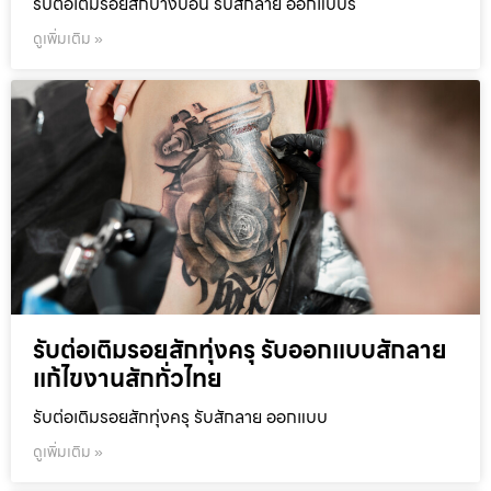
รับต่อเติมรอยสักบางบอน รับสักลาย ออกแบบร
ดูเพิ่มเติม »
รับต่อเติมรอยสักทุ่งครุ รับออกแบบสักลาย
แก้ไขงานสักทั่วไทย
รับต่อเติมรอยสักทุ่งครุ รับสักลาย ออกแบบ
ดูเพิ่มเติม »