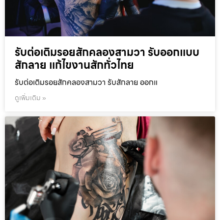
รับต่อเติมรอยสักคลองสามวา รับออกแบบ
สักลาย แก้ไขงานสักทั่วไทย
รับต่อเติมรอยสักคลองสามวา รับสักลาย ออกแ
ดูเพิ่มเติม »