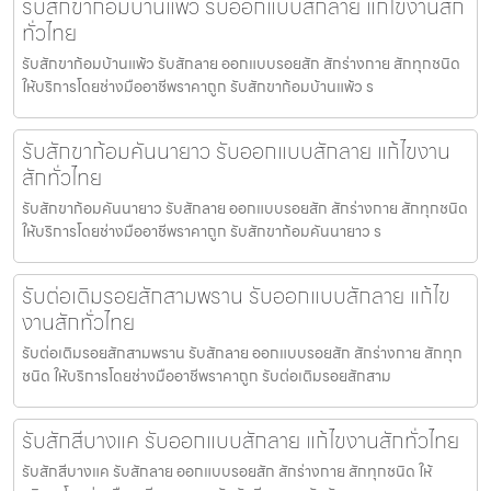
รับสักขาก้อมบ้านแพ้ว รับออกแบบสักลาย แก้ไขงานสัก
ทั่วไทย
รับสักขาก้อมบ้านแพ้ว รับสักลาย ออกแบบรอยสัก สักร่างกาย สักทุกชนิด
ให้บริการโดยช่างมืออาชีพราคาถูก รับสักขาก้อมบ้านแพ้ว ร
รับสักขาก้อมคันนายาว รับออกแบบสักลาย แก้ไขงาน
สักทั่วไทย
รับสักขาก้อมคันนายาว รับสักลาย ออกแบบรอยสัก สักร่างกาย สักทุกชนิด
ให้บริการโดยช่างมืออาชีพราคาถูก รับสักขาก้อมคันนายาว ร
รับต่อเติมรอยสักสามพราน รับออกแบบสักลาย แก้ไข
งานสักทั่วไทย
รับต่อเติมรอยสักสามพราน รับสักลาย ออกแบบรอยสัก สักร่างกาย สักทุก
ชนิด ให้บริการโดยช่างมืออาชีพราคาถูก รับต่อเติมรอยสักสาม
รับสักสีบางแค รับออกแบบสักลาย แก้ไขงานสักทั่วไทย
รับสักสีบางแค รับสักลาย ออกแบบรอยสัก สักร่างกาย สักทุกชนิด ให้