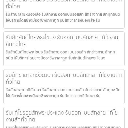
ทั่วไทย
รับสักขาลายหนองเสือ รับสักลาย ออกแบบรอยสัก สักร่างกาย สักทุกชนิด
ให้บริการโดยช่างมืออาชีพราคาถูก รับสักขาลายหนองเสือ รับ
รับสักยันต์ไทยพระโขนง รับออกแบบสักลาย แก้ไขงาน
สักทั่วไทย
รับสักยันต์ไทยพระโขนง รับสักลาย ออกแบบรอยสัก สักร่างกาย สักทุก
ชนิด ให้บริการโดยช่างมืออาชีพราคาถูก รับสักยันต์ไทยพระโขนง
รับสักขาลายทวีวัฒนา รับออกแบบสักลาย แก้ไขงานสัก
ทั่วไทย
รับสักขาลายทวีวัฒนา รับสักลาย ออกแบบรอยสัก สักร่างกาย สักทุกชนิด
ให้บริการโดยช่างมืออาชีพราคาถูก รับสักขาลายทวีวัฒนา รับ
รับแก้ไขรอยสักพระประแดง รับออกแบบสักลาย แก้ไข
งานสักทั่วไทย
รับแก้ไขรอยสักพระประแดง รับสักลาย ออกแบบรอยสัก สักร่างกาย สักทุก