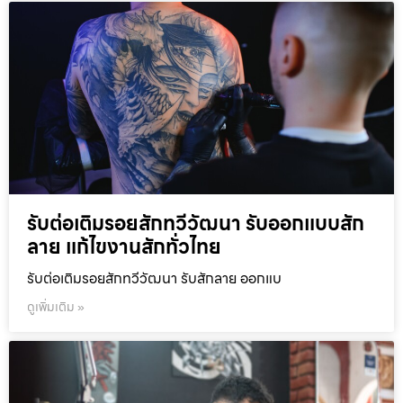
รับต่อเติมรอยสักทวีวัฒนา รับออกแบบสัก
ลาย แก้ไขงานสักทั่วไทย
รับต่อเติมรอยสักทวีวัฒนา รับสักลาย ออกแบ
ดูเพิ่มเติม »