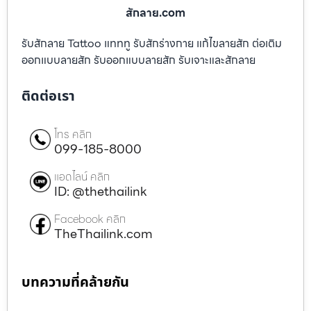
สักลาย.com
รับสักลาย Tattoo แทททู รับสักร่างกาย แก้ไขลายสัก ต่อเติม
ออกแบบลายสัก รับออกแบบลายสัก รับเจาะและสักลาย
ติดต่อเรา
โทร คลิก
099-185-8000
แอดไลน์ คลิก
ID: @thethailink
Facebook คลิก
TheThailink.com
บทความที่คล้ายกัน