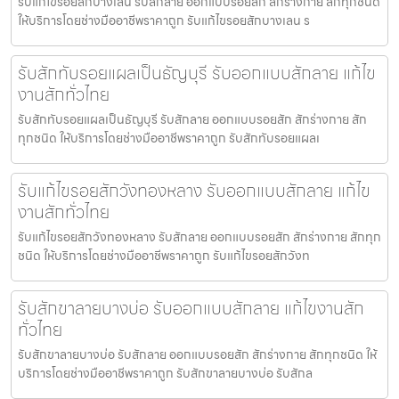
รับแก้ไขรอยสักบางเลน รับสักลาย ออกแบบรอยสัก สักร่างกาย สักทุกชนิด
ให้บริการโดยช่างมืออาชีพราคาถูก รับแก้ไขรอยสักบางเลน ร
รับสักทับรอยแผลเป็นธัญบุรี รับออกแบบสักลาย แก้ไข
งานสักทั่วไทย
รับสักทับรอยแผลเป็นธัญบุรี รับสักลาย ออกแบบรอยสัก สักร่างกาย สัก
ทุกชนิด ให้บริการโดยช่างมืออาชีพราคาถูก รับสักทับรอยแผลเ
รับแก้ไขรอยสักวังทองหลาง รับออกแบบสักลาย แก้ไข
งานสักทั่วไทย
รับแก้ไขรอยสักวังทองหลาง รับสักลาย ออกแบบรอยสัก สักร่างกาย สักทุก
ชนิด ให้บริการโดยช่างมืออาชีพราคาถูก รับแก้ไขรอยสักวังท
รับสักขาลายบางบ่อ รับออกแบบสักลาย แก้ไขงานสัก
ทั่วไทย
รับสักขาลายบางบ่อ รับสักลาย ออกแบบรอยสัก สักร่างกาย สักทุกชนิด ให้
บริการโดยช่างมืออาชีพราคาถูก รับสักขาลายบางบ่อ รับสักล