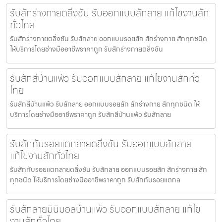
รับสักร่างกายตลิ่งชัน รับออกแบบสักลาย แก้ไขงานสัก
ทั่วไทย
รับสักร่างกายตลิ่งชัน รับสักลาย ออกแบบรอยสัก สักร่างกาย สักทุกชนิด
ให้บริการโดยช่างมืออาชีพราคาถูก รับสักร่างกายตลิ่งชัน
รับสักสีบ้านแพ้ว รับออกแบบสักลาย แก้ไขงานสักทั่ว
ไทย
รับสักสีบ้านแพ้ว รับสักลาย ออกแบบรอยสัก สักร่างกาย สักทุกชนิด ให้
บริการโดยช่างมืออาชีพราคาถูก รับสักสีบ้านแพ้ว รับสักลาย
รับสักทับรอยแตกลายตลิ่งชัน รับออกแบบสักลาย
แก้ไขงานสักทั่วไทย
รับสักทับรอยแตกลายตลิ่งชัน รับสักลาย ออกแบบรอยสัก สักร่างกาย สัก
ทุกชนิด ให้บริการโดยช่างมืออาชีพราคาถูก รับสักทับรอยแตกล
รับสักลายมินิมอลบ้านแพ้ว รับออกแบบสักลาย แก้ไข
งานสักทั่วไทย