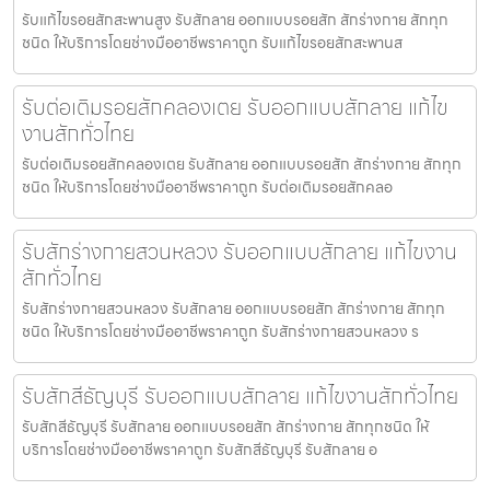
รับแก้ไขรอยสักสะพานสูง รับสักลาย ออกแบบรอยสัก สักร่างกาย สักทุก
ชนิด ให้บริการโดยช่างมืออาชีพราคาถูก รับแก้ไขรอยสักสะพานส
รับต่อเติมรอยสักคลองเตย รับออกแบบสักลาย แก้ไข
งานสักทั่วไทย
รับต่อเติมรอยสักคลองเตย รับสักลาย ออกแบบรอยสัก สักร่างกาย สักทุก
ชนิด ให้บริการโดยช่างมืออาชีพราคาถูก รับต่อเติมรอยสักคลอ
รับสักร่างกายสวนหลวง รับออกแบบสักลาย แก้ไขงาน
สักทั่วไทย
รับสักร่างกายสวนหลวง รับสักลาย ออกแบบรอยสัก สักร่างกาย สักทุก
ชนิด ให้บริการโดยช่างมืออาชีพราคาถูก รับสักร่างกายสวนหลวง ร
รับสักสีธัญบุรี รับออกแบบสักลาย แก้ไขงานสักทั่วไทย
รับสักสีธัญบุรี รับสักลาย ออกแบบรอยสัก สักร่างกาย สักทุกชนิด ให้
บริการโดยช่างมืออาชีพราคาถูก รับสักสีธัญบุรี รับสักลาย อ