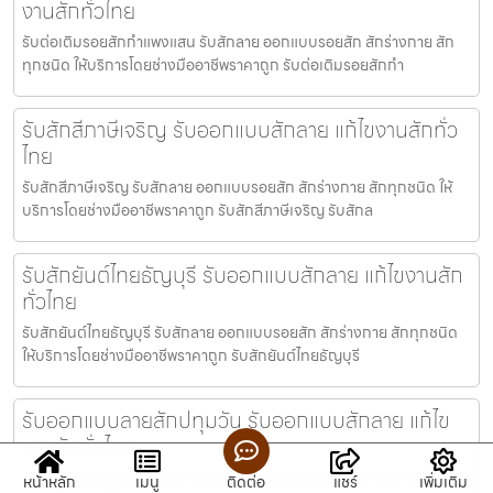
งานสักทั่วไทย
รับต่อเติมรอยสักกำแพงแสน รับสักลาย ออกแบบรอยสัก สักร่างกาย สัก
ทุกชนิด ให้บริการโดยช่างมืออาชีพราคาถูก รับต่อเติมรอยสักกำ
รับสักสีภาษีเจริญ รับออกแบบสักลาย แก้ไขงานสักทั่ว
ไทย
รับสักสีภาษีเจริญ รับสักลาย ออกแบบรอยสัก สักร่างกาย สักทุกชนิด ให้
บริการโดยช่างมืออาชีพราคาถูก รับสักสีภาษีเจริญ รับสักล
รับสักยันต์ไทยธัญบุรี รับออกแบบสักลาย แก้ไขงานสัก
ทั่วไทย
รับสักยันต์ไทยธัญบุรี รับสักลาย ออกแบบรอยสัก สักร่างกาย สักทุกชนิด
ให้บริการโดยช่างมืออาชีพราคาถูก รับสักยันต์ไทยธัญบุรี
รับออกแบบลายสักปทุมวัน รับออกแบบสักลาย แก้ไข
งานสักทั่วไทย
รับออกแบบลายสักปทุมวัน รับสักลาย ออกแบบรอยสัก สักร่างกาย สักทุก
หน้าหลัก
เมนู
ติดต่อ
แชร์
เพิ่มเติม