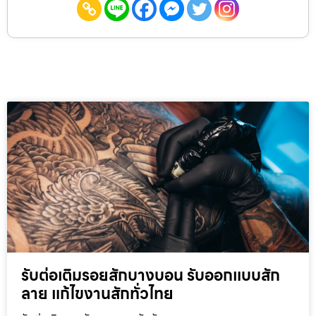
รับต่อเติมรอยสักบางบอน รับออกแบบสัก
ลาย แก้ไขงานสักทั่วไทย