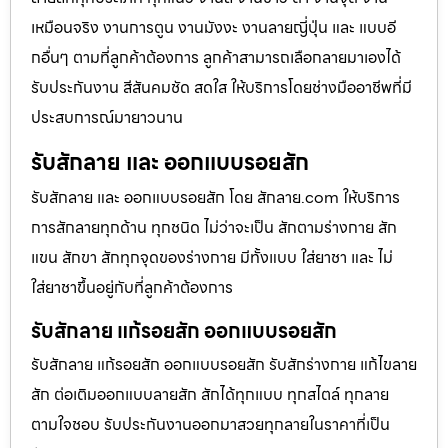
เหมือนจริง งานการตูน งานมังงะ งานลายญี่ปุ่น และ แบบอี
กอื่นๆ ตามที่ลูกค้าต้องการ ลูกค้าสามารถเลือกลายมาเองได้
รับประกันงาน สีสันคมชัด สดใส ให้บริการโดยช่างมืออาชีพที่มี
ประสบการณ์มายาวนาน
รับสักลาย และ ออกแบบรอยสัก
รับสักลาย และ ออกแบบรอยสัก โดย สักลาย.com ให้บริการ
การสักลายทุกด้าน ทุกชนิด ไม่ว่าจะเป็น สักตามร่างกาย สัก
แขน สักขา สักทุกจุดของร่างกาย มีทั้งแบบ ใส่ยาชา และ ไม่
ใส่ยาชาขึ้นอยู่กับที่ลูกค้าต้องการ
รับสักลาย แก้รอยสัก ออกแบบรอยสัก
รับสักลาย แก้รอยสัก ออกแบบรอยสัก รับสักร่างกาย แก้ไขลาย
สัก ต่อเติมออกแบบลายสัก สักได้ทุกแบบ ทุกสไตล์ ทุกลาย
ตามใจชอบ รับประกันงานออกมาสวยทุกลายในราคาที่เป็น