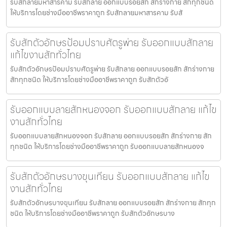
รับสักลายมหาสารคาม รับสักลาย ออกแบบรอยสัก สักร่างกาย สักทุกชนิด
ให้บริการโดยช่างมืออาชีพราคาถูก รับสักลายมหาสารคาม รับสั
รับสักตัวอักษรป้อมปราบศัตรูพ่าย รับออกแบบสักลาย
แก้ไขงานสักทั่วไทย
รับสักตัวอักษรป้อมปราบศัตรูพ่าย รับสักลาย ออกแบบรอยสัก สักร่างกาย
สักทุกชนิด ให้บริการโดยช่างมืออาชีพราคาถูก รับสักตัวอั
รับออกแบบลายสักหนองจอก รับออกแบบสักลาย แก้ไข
งานสักทั่วไทย
รับออกแบบลายสักหนองจอก รับสักลาย ออกแบบรอยสัก สักร่างกาย สัก
ทุกชนิด ให้บริการโดยช่างมืออาชีพราคาถูก รับออกแบบลายสักหนองจ
รับสักตัวอักษรบางขุนเทียน รับออกแบบสักลาย แก้ไข
งานสักทั่วไทย
รับสักตัวอักษรบางขุนเทียน รับสักลาย ออกแบบรอยสัก สักร่างกาย สักทุก
ชนิด ให้บริการโดยช่างมืออาชีพราคาถูก รับสักตัวอักษรบาง