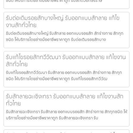
ชนิด ให้บริการโดยช่างมืออาชีพราคาถูก รับสักตัวอักษรราษ
รับต่อเติมรอยสักบางใหญ่ รับออกแบบสักลาย แก้ไข
งานสักทั่วไทย
รับต่อเติมรอยสักบางใหญ่ รับสักลาย ออกแบบรอยสัก สักร่างกาย สักทุก
ชนิด ให้บริการโดยช่างมืออาชีพราคาถูก รับต่อเติมรอยสักบาง
รับแก้ไขรอยสักทวีวัฒนา รับออกแบบสักลาย แก้ไขงาน
สักทั่วไทย
รับแก้ไขรอยสักทวีวัฒนา รับสักลาย ออกแบบรอยสัก สักร่างกาย สักทุก
ชนิด ให้บริการโดยช่างมืออาชีพราคาถูก รับแก้ไขรอยสักทวีวัฒ
รับสักลายฉะเชิงเทรา รับออกแบบสักลาย แก้ไขงานสัก
ทั่วไทย
รับสักลายฉะเชิงเทรา รับสักลาย ออกแบบรอยสัก สักร่างกาย สักทุกชนิด ให้
บริการโดยช่างมืออาชีพราคาถูก รับสักลายฉะเชิงเทรา รับ