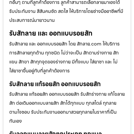
กอื่นๆ ตามที่ลูกค้าต้องการ ลูกค้าสามารถเลือกลายมาเองได้
รับประกันงาน สีสันคมชัด สดใส ให้บริการโดยช่างมืออาชีพที่มี
ประสบการณ์มายาวนาน
รับสักลาย และ ออกแบบรอยสัก
รับสักลาย และ ออกแบบรอยสัก โดย สักลาย.com ให้บริการ
การสักลายทุกด้าน ทุกชนิด ไม่ว่าจะเป็น สักตามร่างกาย สัก
แขน สักขา สักทุกจุดของร่างกาย มีทั้งแบบ ใส่ยาชา และ ไม่
ใส่ยาชาขึ้นอยู่กับที่ลูกค้าต้องการ
รับสักลาย แก้รอยสัก ออกแบบรอยสัก
รับสักลาย แก้รอยสัก ออกแบบรอยสัก รับสักร่างกาย แก้ไขลาย
สัก ต่อเติมออกแบบลายสัก สักได้ทุกแบบ ทุกสไตล์ ทุกลาย
ตามใจชอบ รับประกันงานออกมาสวยทุกลายในราคาที่เป็น
กันเอง