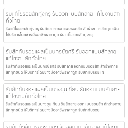
รับแก้ไขรอยสักทุ่งครุ รับออกแบบสักลาย แก้ไขงานสัก
ทั่วไทย
รับแก้ไขรอยสักทุ่งครุ รับสักลาย ออกแบบรอยสัก สักร่างกาย สักทุกชนิด
ให้บริการโดยช่างมืออาชีพราคาถูก รับแก้ไขรอยสักทุ่งครุ
รับสักทับรอยแผลเป็นนครชัยศรี รับออกแบบสักลาย
แก้ไขงานสักทั่วไทย
รับสักทับรอยแผลเป็นนครชัยศรี รับสักลาย ออกแบบรอยสัก สักร่างกาย
สักทุกชนิด ให้บริการโดยช่างมืออาชีพราคาถูก รับสักทับรอยแผ
รับสักทับรอยแผลเป็นบางขุนเทียน รับออกแบบสักลาย
แก้ไขงานสักทั่วไทย
รับสักทับรอยแผลเป็นบางขุนเทียน รับสักลาย ออกแบบรอยสัก สักร่างกาย
สักทุกชนิด ให้บริการโดยช่างมืออาชีพราคาถูก รับสักทับรอย
รับสักตัวอักษรสะพานสูง รับออกแบบสักลาย แก้ไขงาน