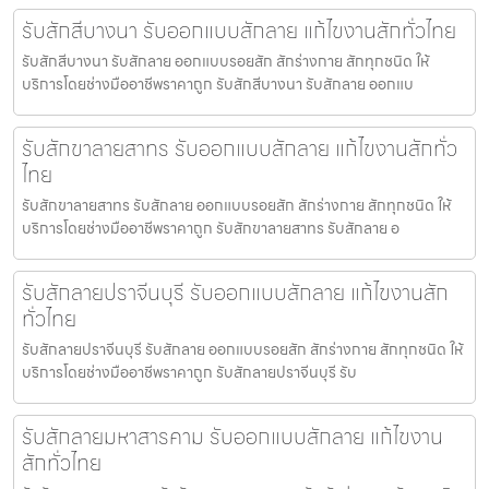
รับสักสีบางนา รับออกแบบสักลาย แก้ไขงานสักทั่วไทย
รับสักสีบางนา รับสักลาย ออกแบบรอยสัก สักร่างกาย สักทุกชนิด ให้
บริการโดยช่างมืออาชีพราคาถูก รับสักสีบางนา รับสักลาย ออกแบ
รับสักขาลายสาทร รับออกแบบสักลาย แก้ไขงานสักทั่ว
ไทย
รับสักขาลายสาทร รับสักลาย ออกแบบรอยสัก สักร่างกาย สักทุกชนิด ให้
บริการโดยช่างมืออาชีพราคาถูก รับสักขาลายสาทร รับสักลาย อ
รับสักลายปราจีนบุรี รับออกแบบสักลาย แก้ไขงานสัก
ทั่วไทย
รับสักลายปราจีนบุรี รับสักลาย ออกแบบรอยสัก สักร่างกาย สักทุกชนิด ให้
บริการโดยช่างมืออาชีพราคาถูก รับสักลายปราจีนบุรี รับ
รับสักลายมหาสารคาม รับออกแบบสักลาย แก้ไขงาน
สักทั่วไทย