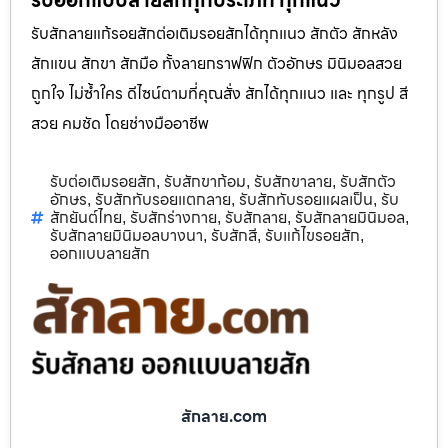
รับออกแบบลายสักทุกประเภท ทุกแนว
รับสักลายแก้รอยสักต่อเติมรอยสักได้ทุกแนว สักตัว สักหลัง
สักแขน สักขา สักมือ ทั้งลายกราฟฟิก ตัวอักษร มินิมอลสวย
ถูกใจ ไม่ซ้ำใคร ดีไซน์ตามที่คุณสั่ง สักได้ทุกแนว และ ทุกรูป สี
สวย คมชัด โดยช่างมืออาชีพ
รับต่อเติมรอยสัก
รับสักขาก้อม
รับสักขาลาย
รับสักตัว
,
,
,
อักษร
รับสักทับรอยแตกลาย
รับสักทับรอยแผลเป็น
รับ
,
,
,
สักยันต์ไทย
รับสักร่างกาย
รับสักลาย
รับสักลายมินิมอล
,
,
,
,
รับสักลายมินิมอลบางนา
รับสักสี
รับแก้ไขรอยสัก
,
,
,
ออกแบบลายสัก
สักลาย.com