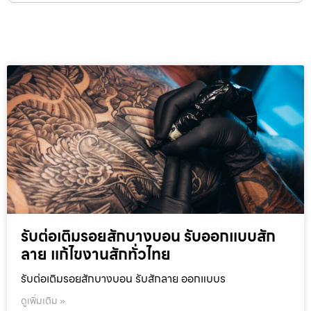
รับต่อเติมรอยสักบางบอน รับออกแบบสัก
ลาย แก้ไขงานสักทั่วไทย
รับต่อเติมรอยสักบางบอน รับสักลาย ออกแบบร
ดูเพิ่มเติม »