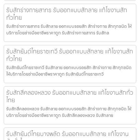
รับสักร่างกายสาทร รับออกแบบสักลาย แก้ไขงานสัก
ทั่วไทย
รับสักร่างกายสาทร รับสักลาย ออกแบบรอยสัก สักร่างกาย สักทุกชนิด ให้
บริการโดยช่างมืออาชีพราคาถูก รับสักร่างกายสาทร รับสักล
รับสักยันต์ไทยราชเทวี รับออกแบบสักลาย แก้ไขงานสัก
ทั่วไทย
รับสักยันต์ไทยราชเทวี รับสักลาย ออกแบบรอยสัก สักร่างกาย สักทุกชนิด
ให้บริการโดยช่างมืออาชีพราคาถูก รับสักยันต์ไทยราชเทวี
รับสักสีคลองหลวง รับออกแบบสักลาย แก้ไขงานสักทั่ว
ไทย
รับสักสีคลองหลวง รับสักลาย ออกแบบรอยสัก สักร่างกาย สักทุกชนิด ให้
บริการโดยช่างมืออาชีพราคาถูก รับสักสีคลองหลวง รับสักลาย
รับสักยันต์ไทยบางพลัด รับออกแบบสักลาย แก้ไขงาน