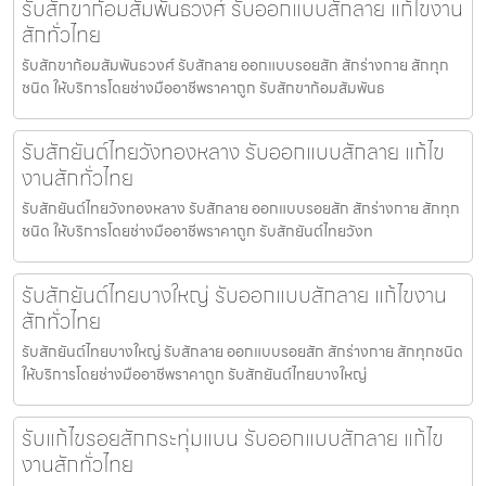
รับสักขาก้อมสัมพันธวงศ์ รับออกแบบสักลาย แก้ไขงาน
สักทั่วไทย
รับสักขาก้อมสัมพันธวงศ์ รับสักลาย ออกแบบรอยสัก สักร่างกาย สักทุก
ชนิด ให้บริการโดยช่างมืออาชีพราคาถูก รับสักขาก้อมสัมพันธ
รับสักยันต์ไทยวังทองหลาง รับออกแบบสักลาย แก้ไข
งานสักทั่วไทย
รับสักยันต์ไทยวังทองหลาง รับสักลาย ออกแบบรอยสัก สักร่างกาย สักทุก
ชนิด ให้บริการโดยช่างมืออาชีพราคาถูก รับสักยันต์ไทยวังท
รับสักยันต์ไทยบางใหญ่ รับออกแบบสักลาย แก้ไขงาน
สักทั่วไทย
รับสักยันต์ไทยบางใหญ่ รับสักลาย ออกแบบรอยสัก สักร่างกาย สักทุกชนิด
ให้บริการโดยช่างมืออาชีพราคาถูก รับสักยันต์ไทยบางใหญ่
รับแก้ไขรอยสักกระทุ่มแบน รับออกแบบสักลาย แก้ไข
งานสักทั่วไทย