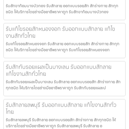
รับสักขาก้อมบางบัวทอง รับสักลาย ออกแบบรอยสัก สักร่างกาย สักทุก
ชนิด ให้บริการโดยช่างมืออาชีพราคาถูก รับสักขาก้อมบางบัวทอง
รับแก้ไขรอยสักหนองจอก รับออกแบบสักลาย แก้ไข
งานสักทั่วไทย
รับแก้ไขรอยสักหนองจอก รับสักลาย ออกแบบรอยสัก สักร่างกาย สักทุก
ชนิด ให้บริการโดยช่างมืออาชีพราคาถูก รับแก้ไขรอยสักหนองจอก
รับสักทับรอยแผลเป็นบางเลน รับออกแบบสักลาย
แก้ไขงานสักทั่วไทย
รับสักทับรอยแผลเป็นบางเลน รับสักลาย ออกแบบรอยสัก สักร่างกาย สัก
ทุกชนิด ให้บริการโดยช่างมืออาชีพราคาถูก รับสักทับรอยแผลเป
รับสักลายลพบุรี รับออกแบบสักลาย แก้ไขงานสักทั่ว
ไทย
รับสักลายลพบุรี รับสักลาย ออกแบบรอยสัก สักร่างกาย สักทุกชนิด ให้
บริการโดยช่างมืออาชีพราคาถูก รับสักลายลพบุรี รับสักลาย อ