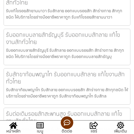
สักทั่วไทย
รับแก้ไขรอยสักยานนาวา รับสักลาย ออกแบบรอยสัก สักร่างกาย สักทุก
ชนิด ให้บริการโดยช่างมืออาชีพราคาถูก รับแก้ไขรอยสักยานนาวา
รับออกแบบลายสักธัญบุรี รับออกแบบสักลาย แก้ไข
งานสักทั่วไทย
รับออกแบบลายสักธัญบุรี รับสักลาย ออกแบบรอยสัก สักร่างกาย สักทุก
ชนิด ให้บริการโดยช่างมืออาชีพราคาถูก รับออกแบบลายสักธัญบุ
รับสักขาก้อมพญาไท รับออกแบบสักลาย แก้ไขงานสัก
ทั่วไทย
รับสักขาก้อมพญาไท รับสักลาย ออกแบบรอยสัก สักร่างกาย สักทุกชนิด ให้
บริการโดยช่างมืออาชีพราคาถูก รับสักขาก้อมพญาไท รับสักล
รับต่อเติมรอยสักสะพานสูง รับออกแบบสักลาย แก้ไข
งานสักทั่วไทย
รับต่อเติมรอยสักสะพานสูง รับสักลาย ออกแบบรอยสัก สักร่างกาย สักทุก
หน้าหลัก
เมนู
ติดต่อ
แชร์
เพิ่มเติม