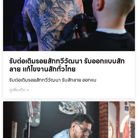
รับต่อเติมรอยสักทวีวัฒนา รับออกแบบสัก
ลาย แก้ไขงานสักทั่วไทย
รับต่อเติมรอยสักทวีวัฒนา รับสักลาย ออกแบ
ดูเพิ่มเติม »