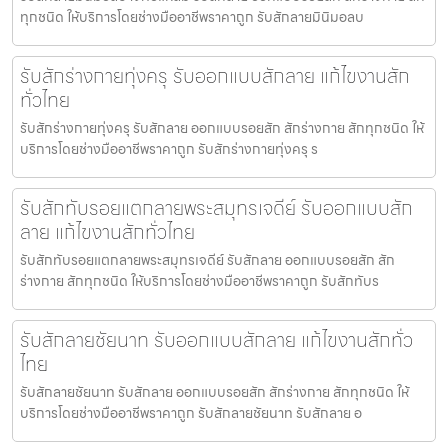
ทุกชนิด ให้บริการโดยช่างมืออาชีพราคาถูก รับสักลายมินิมอลบ
รับสักร่างกายทุ่งครุ รับออกแบบสักลาย แก้ไขงานสัก
ทั่วไทย
รับสักร่างกายทุ่งครุ รับสักลาย ออกแบบรอยสัก สักร่างกาย สักทุกชนิด ให้
บริการโดยช่างมืออาชีพราคาถูก รับสักร่างกายทุ่งครุ ร
รับสักทับรอยแตกลายพระสมุทรเจดีย์ รับออกแบบสัก
ลาย แก้ไขงานสักทั่วไทย
รับสักทับรอยแตกลายพระสมุทรเจดีย์ รับสักลาย ออกแบบรอยสัก สัก
ร่างกาย สักทุกชนิด ให้บริการโดยช่างมืออาชีพราคาถูก รับสักทับร
รับสักลายชัยนาท รับออกแบบสักลาย แก้ไขงานสักทั่ว
ไทย
รับสักลายชัยนาท รับสักลาย ออกแบบรอยสัก สักร่างกาย สักทุกชนิด ให้
บริการโดยช่างมืออาชีพราคาถูก รับสักลายชัยนาท รับสักลาย อ