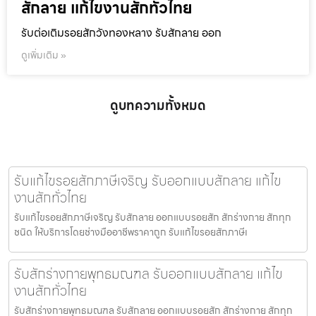
สักลาย แก้ไขงานสักทั่วไทย
รับต่อเติมรอยสักวังทองหลาง รับสักลาย ออก
ดูเพิ่มเติม »
ดูบทความทั้งหมด
รับแก้ไขรอยสักภาษีเจริญ รับออกแบบสักลาย แก้ไข
งานสักทั่วไทย
รับแก้ไขรอยสักภาษีเจริญ รับสักลาย ออกแบบรอยสัก สักร่างกาย สักทุก
ชนิด ให้บริการโดยช่างมืออาชีพราคาถูก รับแก้ไขรอยสักภาษีเ
รับสักร่างกายพุทธมณฑล รับออกแบบสักลาย แก้ไข
งานสักทั่วไทย
รับสักร่างกายพุทธมณฑล รับสักลาย ออกแบบรอยสัก สักร่างกาย สักทุก