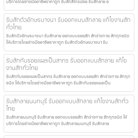
บริการโดยช่างมืออาชีพราคาถูก รับสักสีไทรน้อย รับสักลาย อ
รับสักตัวอักษรบางนา รับออกแบบสักลาย แก้ไขงานสัก
ทั่วไทย
รับสักตัวอักษรบางนา รับสักลาย ออกแบบรอยสัก สักร่างกาย สักทุกชนิด
ให้บริการโดยช่างมืออาชีพราคาถูก รับสักตัวอักษรบางนา รับ
รับสักทับรอยแผลเป็นสาทร รับออกแบบสักลาย แก้ไข
งานสักทั่วไทย
รับสักทับรอยแผลเป็นสาทร รับสักลาย ออกแบบรอยสัก สักร่างกาย สักทุก
ชนิด ให้บริการโดยช่างมืออาชีพราคาถูก รับสักทับรอยแผลเป็น
รับสักลายนนทบุรี รับออกแบบสักลาย แก้ไขงานสักทั่ว
ไทย
รับสักลายนนทบุรี รับสักลาย ออกแบบรอยสัก สักร่างกาย สักทุกชนิด ให้
บริการโดยช่างมืออาชีพราคาถูก รับสักลายนนทบุรี รับสักลาย