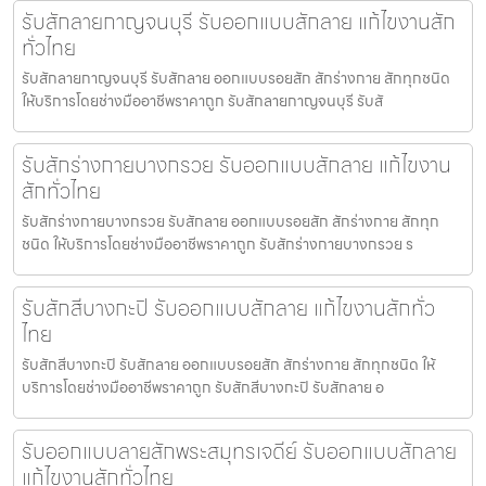
รับสักลายกาญจนบุรี รับออกแบบสักลาย แก้ไขงานสัก
ทั่วไทย
รับสักลายกาญจนบุรี รับสักลาย ออกแบบรอยสัก สักร่างกาย สักทุกชนิด
ให้บริการโดยช่างมืออาชีพราคาถูก รับสักลายกาญจนบุรี รับสั
รับสักร่างกายบางกรวย รับออกแบบสักลาย แก้ไขงาน
สักทั่วไทย
รับสักร่างกายบางกรวย รับสักลาย ออกแบบรอยสัก สักร่างกาย สักทุก
ชนิด ให้บริการโดยช่างมืออาชีพราคาถูก รับสักร่างกายบางกรวย ร
รับสักสีบางกะปิ รับออกแบบสักลาย แก้ไขงานสักทั่ว
ไทย
รับสักสีบางกะปิ รับสักลาย ออกแบบรอยสัก สักร่างกาย สักทุกชนิด ให้
บริการโดยช่างมืออาชีพราคาถูก รับสักสีบางกะปิ รับสักลาย อ
รับออกแบบลายสักพระสมุทรเจดีย์ รับออกแบบสักลาย
แก้ไขงานสักทั่วไทย