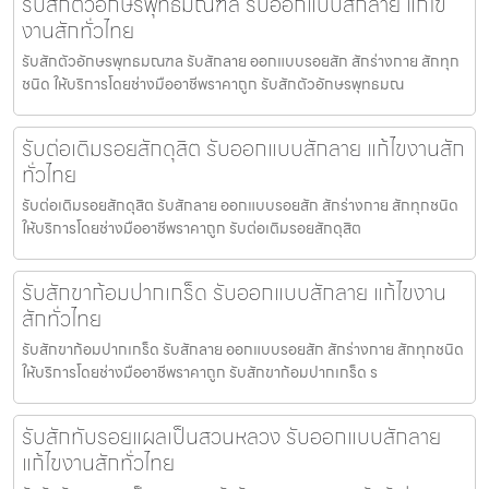
รับสักตัวอักษรพุทธมณฑล รับออกแบบสักลาย แก้ไข
งานสักทั่วไทย
รับสักตัวอักษรพุทธมณฑล รับสักลาย ออกแบบรอยสัก สักร่างกาย สักทุก
ชนิด ให้บริการโดยช่างมืออาชีพราคาถูก รับสักตัวอักษรพุทธมณ
รับต่อเติมรอยสักดุสิต รับออกแบบสักลาย แก้ไขงานสัก
ทั่วไทย
รับต่อเติมรอยสักดุสิต รับสักลาย ออกแบบรอยสัก สักร่างกาย สักทุกชนิด
ให้บริการโดยช่างมืออาชีพราคาถูก รับต่อเติมรอยสักดุสิต
รับสักขาก้อมปากเกร็ด รับออกแบบสักลาย แก้ไขงาน
สักทั่วไทย
รับสักขาก้อมปากเกร็ด รับสักลาย ออกแบบรอยสัก สักร่างกาย สักทุกชนิด
ให้บริการโดยช่างมืออาชีพราคาถูก รับสักขาก้อมปากเกร็ด ร
รับสักทับรอยแผลเป็นสวนหลวง รับออกแบบสักลาย
แก้ไขงานสักทั่วไทย