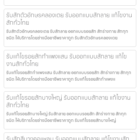
รับสักตัวอักษรคลองเตย รับออกแบบสักลาย แก้ไขงาน
สักทั่วไทย
รับสักตัวอักษรคลองเตย รับสักลาย ออกแบบรอยสัก สักร่างกาย สักทุก
ชนิด ให้บริการโดยช่างมืออาชีพราคาถูก รับสักตัวอักษรคลองเตย
รับแก้ไขรอยสักกำแพงแสน รับออกแบบสักลาย แก้ไข
งานสักทั่วไทย
รับแก้ไขรอยสักกำแพงแสน รับสักลาย ออกแบบรอยสัก สักร่างกาย สักทุก
ชนิด ให้บริการโดยช่างมืออาชีพราคาถูก รับแก้ไขรอยสักกำแพงแ
รับแก้ไขรอยสักบางใหญ่ รับออกแบบสักลาย แก้ไขงาน
สักทั่วไทย
รับแก้ไขรอยสักบางใหญ่ รับสักลาย ออกแบบรอยสัก สักร่างกาย สักทุก
ชนิด ให้บริการโดยช่างมืออาชีพราคาถูก รับแก้ไขรอยสักบางใหญ่
รับสักสีบางคอแหลม รับออกแบบสักลาย แก้ไขงานสัก