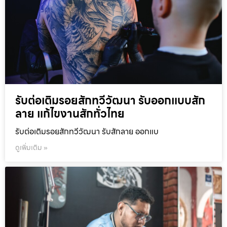
รับต่อเติมรอยสักทวีวัฒนา รับออกแบบสัก
ลาย แก้ไขงานสักทั่วไทย
รับต่อเติมรอยสักทวีวัฒนา รับสักลาย ออกแบ
ดูเพิ่มเติม »