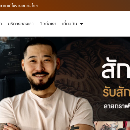
าย แก้ไขงานสักทั่วไทย
ัก
บริการของเรา
ติดต่อเรา
เกี่ยวกับ