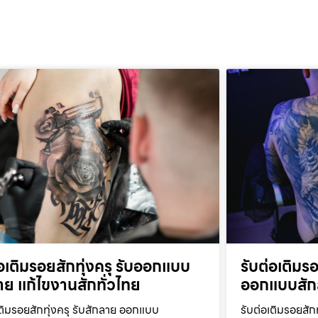
่อเติมรอยสักทุ่งครุ รับออกแบบ
รับต่อเติมร
าย แก้ไขงานสักทั่วไทย
ออกแบบสักล
เติมรอยสักทุ่งครุ รับสักลาย ออกแบบ
รับต่อเติมรอยสั