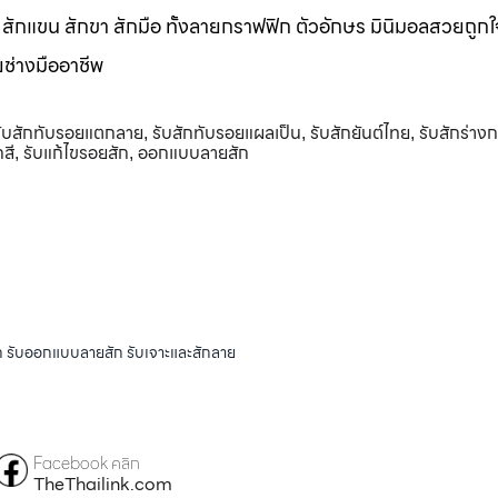
 สักแขน สักขา สักมือ ทั้งลายกราฟฟิก ตัวอักษร มินิมอลสวยถูกใจ
ยช่างมืออาชีพ
รับสักทับรอยแตกลาย
รับสักทับรอยแผลเป็น
รับสักยันต์ไทย
รับสักร่าง
,
,
,
กสี
รับแก้ไขรอยสัก
ออกแบบลายสัก
,
,
ัก รับออกแบบลายสัก รับเจาะและสักลาย
Facebook คลิก
TheThailink.com