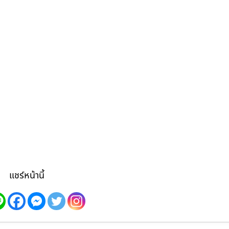
แชร์หน้านี้