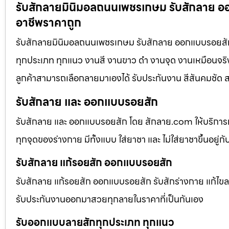
รับสักลายมินิมอลถนนเพชรเกษม รับสักลาย ออก
อาชีพราคาถูก
รับสักลายมินิมอลถนนเพชรเกษม รับสักลาย ออกแบบรอยสัก
ทุกประเภท ทุกแนว งานสี งานขาว ดำ งานจุด งานเหมือนจริง 
ลูกค้าสามารถเลือกลายมาเองได้ รับประกันงาน สีสันคมชัด 
รับสักลาย และ ออกแบบรอยสัก
รับสักลาย และ ออกแบบรอยสัก โดย สักลาย.com ให้บริการกา
ทุกจุดของร่างกาย มีทั้งแบบ ใส่ยาชา และ ไม่ใส่ยาชาขึ้นอยู่กั
รับสักลาย แก้รอยสัก ออกแบบรอยสัก
รับสักลาย แก้รอยสัก ออกแบบรอยสัก รับสักร่างกาย แก้ไข
รับประกันงานออกมาสวยทุกลายในราคาที่เป็นกันเอง
รับออกแบบลายสักทุกประเภท ทุกแนว