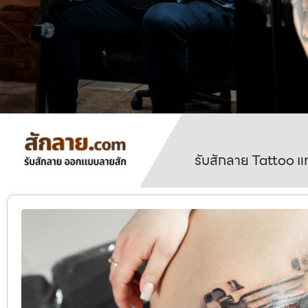
รับสักลาย Tattoo แ