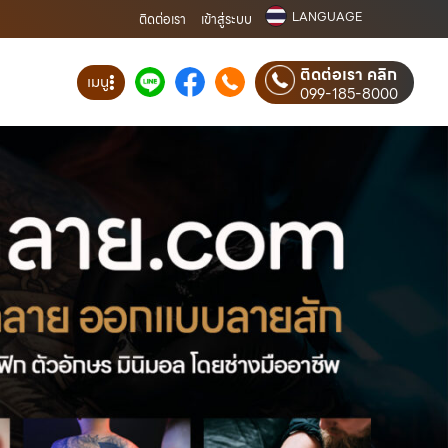
LANGUAGE
ติดต่อเรา
เข้าสู่ระบบ
ติดต่อเรา คลิก
เมนู
099-185-8000