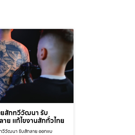
อยสักทวีวัฒนา รับ
าย แก้ไขงานสักทั่วไทย
กทวีวัฒนา รับสักลาย ออกแบ