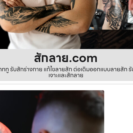
สักลาย.com
ทททู รับสักร่างกาย แก้ไขลายสัก ต่อเติมออกแบบลายสัก 
เจาะและสักลาย