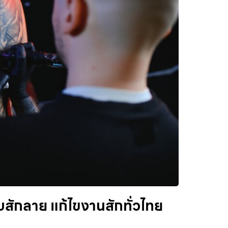
บสักลาย แก้ไขงานสักทั่วไทย