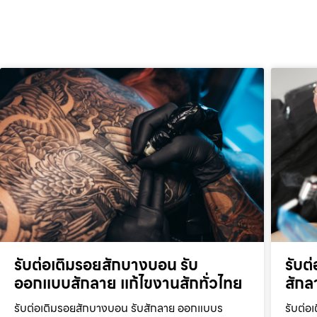
รับต่อเติมรอยสักบางบอน รับ
รับต
ออกแบบสักลาย แก้ไขงานสักทั่วไทย
สักล
รับต่อเติมรอยสักบางบอน รับสักลาย ออกแบบร
รับต่อ