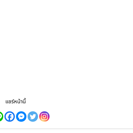
แชร์หน้านี้