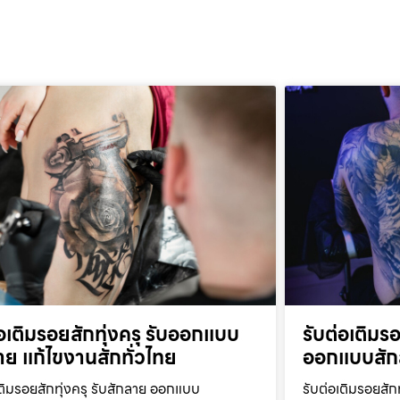
่อเติมรอยสักทุ่งครุ รับออกแบบ
รับต่อเติมร
าย แก้ไขงานสักทั่วไทย
ออกแบบสักล
เติมรอยสักทุ่งครุ รับสักลาย ออกแบบ
รับต่อเติมรอยสั