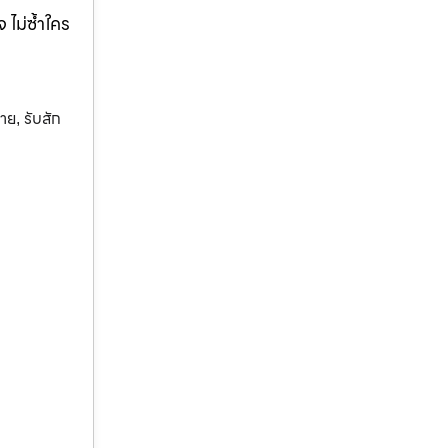
 ไม่ซ้ำใคร
กาย
รับสัก
,