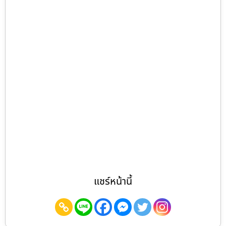
แชร์หน้านี้