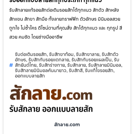
รับสักลายแก้รอยสักต่อเติมรอยสักได้ทุกแนว สักตัว สักหลัง
สักแขน สักขา สักมือ ทั้งลายกราฟฟิก ตัวอักษร มินิมอลสวย
ถูกใจ ไม่ซ้ำใคร ดีไซน์ตามที่คุณสั่ง สักได้ทุกแนว และ ทุกรูป สี
สวย คมชัด โดยช่างมืออาชีพ
รับต่อเติมรอยสัก
รับสักขาก้อม
รับสักขาลาย
รับสักตัว
,
,
,
อักษร
รับสักทับรอยแตกลาย
รับสักทับรอยแผลเป็น
รับ
,
,
,
สักยันต์ไทย
รับสักร่างกาย
รับสักลาย
รับสักลายมินิมอล
,
,
,
,
รับสักลายมินิมอลคันนายาว
รับสักสี
รับแก้ไขรอยสัก
,
,
,
ออกแบบลายสัก
สักลาย.com