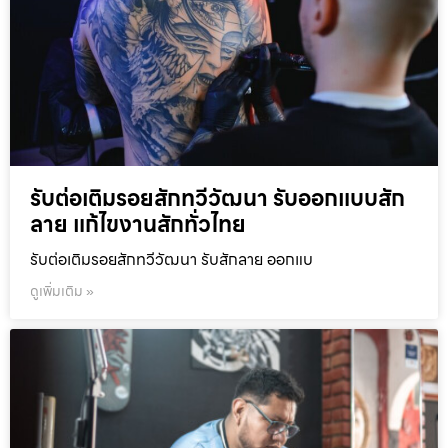
รับต่อเติมรอยสักทวีวัฒนา รับออกแบบสัก
ลาย แก้ไขงานสักทั่วไทย
รับต่อเติมรอยสักทวีวัฒนา รับสักลาย ออกแบ
ดูเพิ่มเติม »