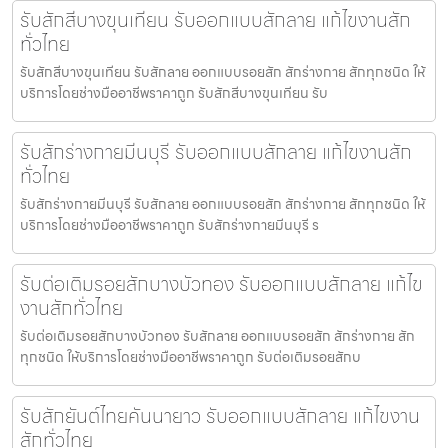
รับสักสีบางขุนเทียน รับออกแบบสักลาย แก้ไขงานสัก
ทั่วไทย
รับสักสีบางขุนเทียน รับสักลาย ออกแบบรอยสัก สักร่างกาย สักทุกชนิด ให้
บริการโดยช่างมืออาชีพราคาถูก รับสักสีบางขุนเทียน รับ
รับสักร่างกายมีนบุรี รับออกแบบสักลาย แก้ไขงานสัก
ทั่วไทย
รับสักร่างกายมีนบุรี รับสักลาย ออกแบบรอยสัก สักร่างกาย สักทุกชนิด ให้
บริการโดยช่างมืออาชีพราคาถูก รับสักร่างกายมีนบุรี ร
รับต่อเติมรอยสักบางบัวทอง รับออกแบบสักลาย แก้ไข
งานสักทั่วไทย
รับต่อเติมรอยสักบางบัวทอง รับสักลาย ออกแบบรอยสัก สักร่างกาย สัก
ทุกชนิด ให้บริการโดยช่างมืออาชีพราคาถูก รับต่อเติมรอยสักบ
รับสักยันต์ไทยคันนายาว รับออกแบบสักลาย แก้ไขงาน
สักทั่วไทย