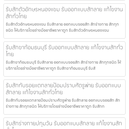
รับสักตัวอักษรหนองแขม รับออกแบบสักลาย แก้ไขงาน
สักทั่วไทย
รับสักตัวอักษรหนองแขม รับสักลาย ออกแบบรอยสัก สักร่างกาย สักทุก
ชนิด ให้บริการโดยช่างมืออาชีพราคาถูก รับสักตัวอักษรหนองแขม
รับสักขาก้อมธนบุรี รับออกแบบสักลาย แก้ไขงานสักทั่ว
ไทย
รับสักขาก้อมธนบุรี รับสักลาย ออกแบบรอยสัก สักร่างกาย สักทุกชนิด ให้
บริการโดยช่างมืออาชีพราคาถูก รับสักขาก้อมธนบุรี รับสั
รับสักทับรอยแตกลายป้อมปราบศัตรูพ่าย รับออกแบบ
สักลาย แก้ไขงานสักทั่วไทย
รับสักทับรอยแตกลายป้อมปราบศัตรูพ่าย รับสักลาย ออกแบบรอยสัก สัก
ร่างกาย สักทุกชนิด ให้บริการโดยช่างมืออาชีพราคาถูก รับสักท
รับสักร่างกายปทุมวัน รับออกแบบสักลาย แก้ไขงานสัก