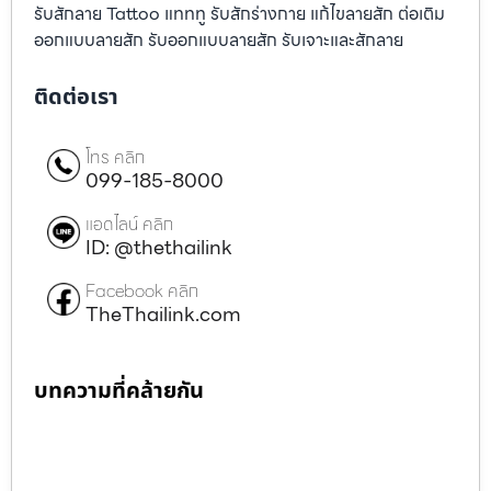
รับสักลาย Tattoo แทททู รับสักร่างกาย แก้ไขลายสัก ต่อเติม
ออกแบบลายสัก รับออกแบบลายสัก รับเจาะและสักลาย
ติดต่อเรา
โทร คลิก
099-185-8000
แอดไลน์ คลิก
ID: @thethailink
Facebook คลิก
TheThailink.com
บทความที่คล้ายกัน