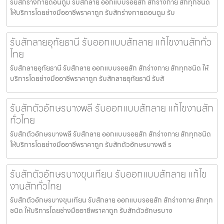
รับสักร่างกายดอนตูม รับสักลาย ออกแบบรอยสัก สักร่างกาย สักทุกชนิด
ให้บริการโดยช่างมืออาชีพราคาถูก รับสักร่างกายดอนตูม รับ
รับสักลายอุทัยธานี รับออกแบบสักลาย แก้ไขงานสักทั่ว
ไทย
รับสักลายอุทัยธานี รับสักลาย ออกแบบรอยสัก สักร่างกาย สักทุกชนิด ให้
บริการโดยช่างมืออาชีพราคาถูก รับสักลายอุทัยธานี รับสั
รับสักตัวอักษรบางพลี รับออกแบบสักลาย แก้ไขงานสัก
ทั่วไทย
รับสักตัวอักษรบางพลี รับสักลาย ออกแบบรอยสัก สักร่างกาย สักทุกชนิด
ให้บริการโดยช่างมืออาชีพราคาถูก รับสักตัวอักษรบางพลี ร
รับสักตัวอักษรบางขุนเทียน รับออกแบบสักลาย แก้ไข
งานสักทั่วไทย
รับสักตัวอักษรบางขุนเทียน รับสักลาย ออกแบบรอยสัก สักร่างกาย สักทุก
ชนิด ให้บริการโดยช่างมืออาชีพราคาถูก รับสักตัวอักษรบาง