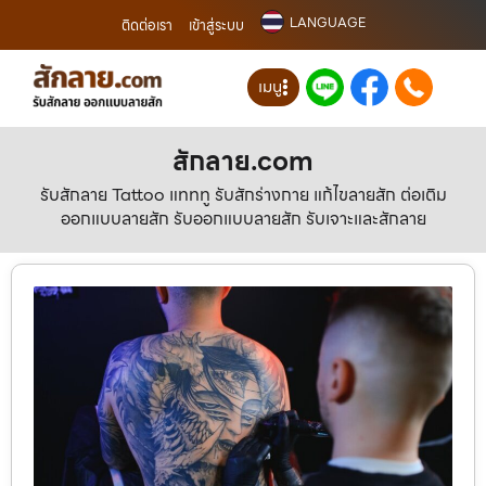
LANGUAGE
ติดต่อเรา
เข้าสู่ระบบ
เมนู
สักลาย.com
รับสักลาย Tattoo แทททู รับสักร่างกาย แก้ไขลายสัก ต่อเติม
ออกแบบลายสัก รับออกแบบลายสัก รับเจาะและสักลาย