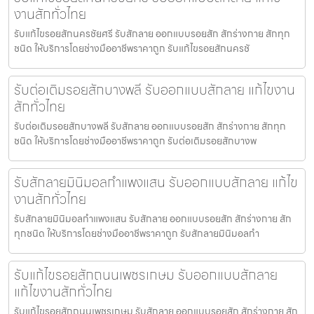
งานสักทั่วไทย
รับแก้ไขรอยสักนครชัยศรี รับสักลาย ออกแบบรอยสัก สักร่างกาย สักทุก
ชนิด ให้บริการโดยช่างมืออาชีพราคาถูก รับแก้ไขรอยสักนครชั
รับต่อเติมรอยสักบางพลี รับออกแบบสักลาย แก้ไขงาน
สักทั่วไทย
รับต่อเติมรอยสักบางพลี รับสักลาย ออกแบบรอยสัก สักร่างกาย สักทุก
ชนิด ให้บริการโดยช่างมืออาชีพราคาถูก รับต่อเติมรอยสักบางพ
รับสักลายมินิมอลกำแพงแสน รับออกแบบสักลาย แก้ไข
งานสักทั่วไทย
รับสักลายมินิมอลกำแพงแสน รับสักลาย ออกแบบรอยสัก สักร่างกาย สัก
ทุกชนิด ให้บริการโดยช่างมืออาชีพราคาถูก รับสักลายมินิมอลกำ
รับแก้ไขรอยสักถนนเพชรเกษม รับออกแบบสักลาย
แก้ไขงานสักทั่วไทย
รับแก้ไขรอยสักถนนเพชรเกษม รับสักลาย ออกแบบรอยสัก สักร่างกาย สัก