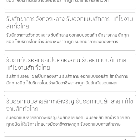
ชนิด ให้บริการโดยช่างมืออาชีพราคาถูก รับแก้ไขรอยสักวังท
รับสักขาลายวังทองหลาง รับออกแบบสักลาย แก้ไขงาน
สักทั่วไทย
รับสักขาลายวังทองหลาง รับสักลาย ออกแบบรอยสัก สักร่างกาย สักทุก
ชนิด ให้บริการโดยช่างมืออาชีพราคาถูก รับสักขาลายวังทองหลาง
รับสักทับรอยแผลเป็นคลองสาน รับออกแบบสักลาย
แก้ไขงานสักทั่วไทย
รับสักทับรอยแผลเป็นคลองสาน รับสักลาย ออกแบบรอยสัก สักร่างกาย
สักทุกชนิด ให้บริการโดยช่างมืออาชีพราคาถูก รับสักทับรอยแผลเ
รับออกแบบลายสักภาษีเจริญ รับออกแบบสักลาย แก้ไข
งานสักทั่วไทย
รับออกแบบลายสักภาษีเจริญ รับสักลาย ออกแบบรอยสัก สักร่างกาย สัก
ทุกชนิด ให้บริการโดยช่างมืออาชีพราคาถูก รับออกแบบลายสักภาษ