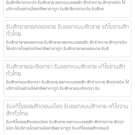
รับสักสีลาดกระบัง รับสักลาย ออกแบบรอยสัก สักร่างกาย สักทุกชนิด ให้
บริการโดยช่างมืออาชีพราคาถูก รับสักสีลาดกระบัง รับสักล
รับสักขาลายคลองเตย รับออกแบบสักลาย แก้ไขงานสัก
ทั่วไทย
รับสักขาลายคลองเตย รับสักลาย ออกแบบรอยสัก สักร่างกาย สักทุกชนิด
ให้บริการโดยช่างมืออาชีพราคาถูก รับสักขาลายคลองเตย รับสั
รับสักลายฉะเชิงเทรา รับออกแบบสักลาย แก้ไขงานสัก
ทั่วไทย
รับสักลายฉะเชิงเทรา รับสักลาย ออกแบบรอยสัก สักร่างกาย สักทุกชนิด ให้
บริการโดยช่างมืออาชีพราคาถูก รับสักลายฉะเชิงเทรา รับ
รับแก้ไขรอยสักดอนเมือง รับออกแบบสักลาย แก้ไขงาน
สักทั่วไทย
รับแก้ไขรอยสักดอนเมือง รับสักลาย ออกแบบรอยสัก สักร่างกาย สักทุก
ชนิด ให้บริการโดยช่างมืออาชีพราคาถูก รับแก้ไขรอยสักดอนเมื