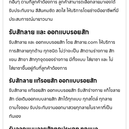
กอื่นๆ ตามที่ลูกค้าต้องการ ลูกค้าสามารถเลือกลายมาเองได้
รับประกันงาน สีสันคมชัด สดใส ให้บริการโดยช่างมืออาชีพที่มี
ประสบการณ์มายาวนาน
รับสักลาย และ ออกแบบรอยสัก
รับสักลาย และ ออกแบบรอยสัก โดย สักลาย.com ให้บริการ
การสักลายทุกด้าน ทุกชนิด ไม่ว่าจะเป็น สักตามร่างกาย สัก
แขน สักขา สักทุกจุดของร่างกาย มีทั้งแบบ ใส่ยาชา และ ไม่
ใส่ยาชาขึ้นอยู่กับที่ลูกค้าต้องการ
รับสักลาย แก้รอยสัก ออกแบบรอยสัก
รับสักลาย แก้รอยสัก ออกแบบรอยสัก รับสักร่างกาย แก้ไขลาย
สัก ต่อเติมออกแบบลายสัก สักได้ทุกแบบ ทุกสไตล์ ทุกลาย
ตามใจชอบ รับประกันงานออกมาสวยทุกลายในราคาที่เป็น
กันเอง
รับออกแบบลายสักทุกประเภท ทุกแนว