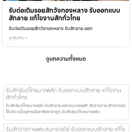
รับต่อเติมรอยสักวังทองหลาง รับออกแบบ
สักลาย แก้ไขงานสักทั่วไทย
รับต่อเติมรอยสักวังทองหลาง รับสักลาย ออก
ดูเพิ่มเติม »
ดูบทความทั้งหมด
รับสักยันต์ไทยบางพลัด รับออกแบบสักลาย แก้ไขงาน
สักทั่วไทย
รับสักยันต์ไทยบางพลัด รับสักลาย ออกแบบรอยสัก สักร่างกาย สักทุกชนิด
ให้บริการโดยช่างมืออาชีพราคาถูก รับสักยันต์ไทยบางพลัด
รับสักร่างกายพระสมุทรเจดีย์ รับออกแบบสักลาย แก้ไข