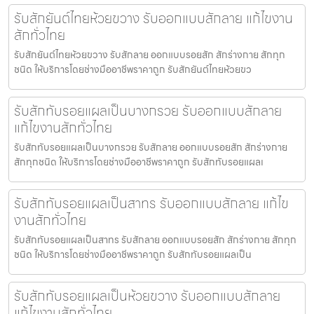
รับสักยันต์ไทยห้วยขวาง รับออกแบบสักลาย แก้ไขงาน
สักทั่วไทย
รับสักยันต์ไทยห้วยขวาง รับสักลาย ออกแบบรอยสัก สักร่างกาย สักทุก
ชนิด ให้บริการโดยช่างมืออาชีพราคาถูก รับสักยันต์ไทยห้วยขว
รับสักทับรอยแผลเป็นบางกรวย รับออกแบบสักลาย
แก้ไขงานสักทั่วไทย
รับสักทับรอยแผลเป็นบางกรวย รับสักลาย ออกแบบรอยสัก สักร่างกาย
สักทุกชนิด ให้บริการโดยช่างมืออาชีพราคาถูก รับสักทับรอยแผลเ
รับสักทับรอยแผลเป็นสาทร รับออกแบบสักลาย แก้ไข
งานสักทั่วไทย
รับสักทับรอยแผลเป็นสาทร รับสักลาย ออกแบบรอยสัก สักร่างกาย สักทุก
ชนิด ให้บริการโดยช่างมืออาชีพราคาถูก รับสักทับรอยแผลเป็น
รับสักทับรอยแผลเป็นห้วยขวาง รับออกแบบสักลาย
แก้ไขงานสักทั่วไทย