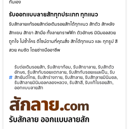
กันเอง
รับออกแบบลายสักทุกประเภท ทุกแนว
รับสักลายแก้รอยสักต่อเติมรอยสักได้ทุกแนว สักตัว สักหลัง
สักแขน สักขา สักมือ ทั้งลายกราฟฟิก ตัวอักษร มินิมอลสวย
ถูกใจ ไม่ซ้ำใคร ดีไซน์ตามที่คุณสั่ง สักได้ทุกแนว และ ทุกรูป สี
สวย คมชัด โดยช่างมืออาชีพ
รับต่อเติมรอยสัก
รับสักขาก้อม
รับสักขาลาย
รับสักตัว
,
,
,
อักษร
รับสักทับรอยแตกลาย
รับสักทับรอยแผลเป็น
รับ
,
,
,
สักยันต์ไทย
รับสักร่างกาย
รับสักลาย
รับสักลายมินิมอล
,
,
,
,
รับสักลายมินิมอลคลองหลวง
รับสักสี
รับแก้ไขรอยสัก
,
,
,
ออกแบบลายสัก