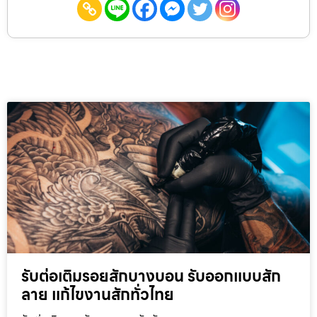
รับต่อเติมรอยสักบางบอน รับออกแบบสัก
ลาย แก้ไขงานสักทั่วไทย