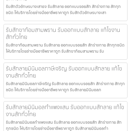
รับสักตัวอักษรบางเสาธง รับสักลาย ออกแบบรอยสัก สักร่างกาย สักทุก
ชนิด ให้บริการโดยช่างมืออาชีพราคาถูก รับสักตัวอักษรบางเสา
รับสักขาก้อมสามพราน รับออกแบบสักลาย แก้ไขงาน
สักทั่วไทย
รับสักขาก้อมสามพราน รับสักลาย ออกแบบรอยสัก สักร่างกาย สักทุกชนิด
ให้บริการโดยช่างมืออาชีพราคาถูก รับสักขาก้อมสามพราน รับ
รับสักลายมินิมอลภาษีเจริญ รับออกแบบสักลาย แก้ไข
งานสักทั่วไทย
รับสักลายมินิมอลภาษีเจริญ รับสักลาย ออกแบบรอยสัก สักร่างกาย สักทุก
ชนิด ให้บริการโดยช่างมืออาชีพราคาถูก รับสักลายมินิมอลภ
รับสักลายมินิมอลกำแพงแสน รับออกแบบสักลาย แก้ไข
งานสักทั่วไทย
รับสักลายมินิมอลกำแพงแสน รับสักลาย ออกแบบรอยสัก สักร่างกาย สัก
ทุกชนิด ให้บริการโดยช่างมืออาชีพราคาถูก รับสักลายมินิมอลกำ