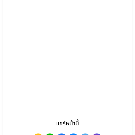
แชร์หน้านี้