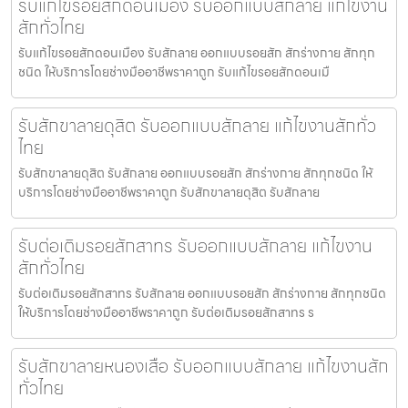
รับแก้ไขรอยสักดอนเมือง รับออกแบบสักลาย แก้ไขงาน
สักทั่วไทย
รับแก้ไขรอยสักดอนเมือง รับสักลาย ออกแบบรอยสัก สักร่างกาย สักทุก
ชนิด ให้บริการโดยช่างมืออาชีพราคาถูก รับแก้ไขรอยสักดอนเมื
รับสักขาลายดุสิต รับออกแบบสักลาย แก้ไขงานสักทั่ว
ไทย
รับสักขาลายดุสิต รับสักลาย ออกแบบรอยสัก สักร่างกาย สักทุกชนิด ให้
บริการโดยช่างมืออาชีพราคาถูก รับสักขาลายดุสิต รับสักลาย
รับต่อเติมรอยสักสาทร รับออกแบบสักลาย แก้ไขงาน
สักทั่วไทย
รับต่อเติมรอยสักสาทร รับสักลาย ออกแบบรอยสัก สักร่างกาย สักทุกชนิด
ให้บริการโดยช่างมืออาชีพราคาถูก รับต่อเติมรอยสักสาทร ร
รับสักขาลายหนองเสือ รับออกแบบสักลาย แก้ไขงานสัก
ทั่วไทย