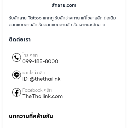
สักลาย.com
รับสักลาย Tattoo แทททู รับสักร่างกาย แก้ไขลายสัก ต่อเติม
ออกแบบลายสัก รับออกแบบลายสัก รับเจาะและสักลาย
ติดต่อเรา
โทร คลิก
099-185-8000
แอดไลน์ คลิก
ID: @thethailink
Facebook คลิก
TheThailink.com
บทความที่คล้ายกัน