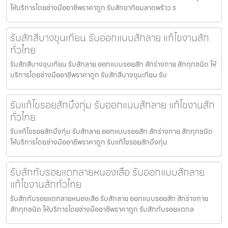
ให้บริการโดยช่างมืออาชีพราคาถูก รับสักขาก้อมลาดพร้าว ร
รับสักสีบางขุนเทียน รับออกแบบสักลาย แก้ไขงานสัก
ทั่วไทย
รับสักสีบางขุนเทียน รับสักลาย ออกแบบรอยสัก สักร่างกาย สักทุกชนิด ให้
บริการโดยช่างมืออาชีพราคาถูก รับสักสีบางขุนเทียน รับ
รับแก้ไขรอยสักบึงกุ่ม รับออกแบบสักลาย แก้ไขงานสัก
ทั่วไทย
รับแก้ไขรอยสักบึงกุ่ม รับสักลาย ออกแบบรอยสัก สักร่างกาย สักทุกชนิด
ให้บริการโดยช่างมืออาชีพราคาถูก รับแก้ไขรอยสักบึงกุ่ม
รับสักทับรอยแตกลายหนองเสือ รับออกแบบสักลาย
แก้ไขงานสักทั่วไทย
รับสักทับรอยแตกลายหนองเสือ รับสักลาย ออกแบบรอยสัก สักร่างกาย
สักทุกชนิด ให้บริการโดยช่างมืออาชีพราคาถูก รับสักทับรอยแตกล