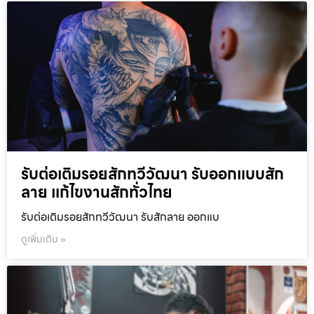
รับต่อเติมรอยสักทวีวัฒนา รับออกแบบสัก
ลาย แก้ไขงานสักทั่วไทย
รับต่อเติมรอยสักทวีวัฒนา รับสักลาย ออกแบ
ดูเพิ่มเติม »