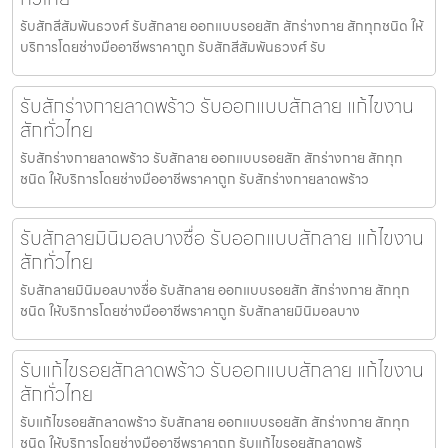
รับสักสีสัมพันธวงศ์ รับสักลาย ออกแบบรอยสัก สักร่างกาย สักทุกชนิด ให้
บริการโดยช่างมืออาชีพราคาถูก รับสักสีสัมพันธวงศ์ รับ
รับสักร่างกายลาดพร้าว รับออกแบบสักลาย แก้ไขงาน
สักทั่วไทย
รับสักร่างกายลาดพร้าว รับสักลาย ออกแบบรอยสัก สักร่างกาย สักทุก
ชนิด ให้บริการโดยช่างมืออาชีพราคาถูก รับสักร่างกายลาดพร้าว
รับสักลายมินิมอลบางซื่อ รับออกแบบสักลาย แก้ไขงาน
สักทั่วไทย
รับสักลายมินิมอลบางซื่อ รับสักลาย ออกแบบรอยสัก สักร่างกาย สักทุก
ชนิด ให้บริการโดยช่างมืออาชีพราคาถูก รับสักลายมินิมอลบาง
รับแก้ไขรอยสักลาดพร้าว รับออกแบบสักลาย แก้ไขงาน
สักทั่วไทย
รับแก้ไขรอยสักลาดพร้าว รับสักลาย ออกแบบรอยสัก สักร่างกาย สักทุก
ชนิด ให้บริการโดยช่างมืออาชีพราคาถูก รับแก้ไขรอยสักลาดพร้