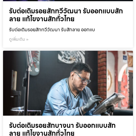
รับต่อเติมรอยสักทวีวัฒนา รับออกแบบสัก
ลาย แก้ไขงานสักทั่วไทย
รับต่อเติมรอยสักทวีวัฒนา รับสักลาย ออกแบ
ดูเพิ่มเติม »
รับต่อเติมรอยสักบางนา รับออกแบบสัก
ลาย แก้ไขงานสักทั่วไทย