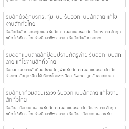
รับสักตัวอักษรกระทุ่มแบน รับออกแบบสักลาย แก้ไข
งานสักทั่วไทย
รับสักตัวอักษรกระทุ่มแบน รับสักลาย ออกแบบรอยสัก สักร่างกาย สักทุก
ชนิด ให้บริการโดยช่างมืออาชีพราคาถูก รับสักตัวอักษรกระท
รับออกแบบลายสักป้อมปราบศัตรูพ่าย รับออกแบบสัก
ลาย แก้ไขงานสักทั่วไทย
รับออกแบบลายสักป้อมปราบศัตรูพ่าย รับสักลาย ออกแบบรอยสัก สัก
ร่างกาย สักทุกชนิด ให้บริการโดยช่างมืออาชีพราคาถูก รับออกแบบล
รับสักขาก้อมสวนหลวง รับออกแบบสักลาย แก้ไขงาน
สักทั่วไทย
รับสักขาก้อมสวนหลวง รับสักลาย ออกแบบรอยสัก สักร่างกาย สักทุก
ชนิด ให้บริการโดยช่างมืออาชีพราคาถูก รับสักขาก้อมสวนหลวง รับ