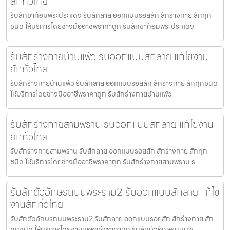
สักทั่วไทย
รับสักขาก้อมพระประแดง รับสักลาย ออกแบบรอยสัก สักร่างกาย สักทุก
ชนิด ให้บริการโดยช่างมืออาชีพราคาถูก รับสักขาก้อมพระประแดง
รับสักร่างกายบ้านแพ้ว รับออกแบบสักลาย แก้ไขงาน
สักทั่วไทย
รับสักร่างกายบ้านแพ้ว รับสักลาย ออกแบบรอยสัก สักร่างกาย สักทุกชนิด
ให้บริการโดยช่างมืออาชีพราคาถูก รับสักร่างกายบ้านแพ้ว
รับสักร่างกายสามพราน รับออกแบบสักลาย แก้ไขงาน
สักทั่วไทย
รับสักร่างกายสามพราน รับสักลาย ออกแบบรอยสัก สักร่างกาย สักทุก
ชนิด ให้บริการโดยช่างมืออาชีพราคาถูก รับสักร่างกายสามพราน ร
รับสักตัวอักษรถนนพระราม2 รับออกแบบสักลาย แก้ไข
งานสักทั่วไทย
รับสักตัวอักษรถนนพระราม2 รับสักลาย ออกแบบรอยสัก สักร่างกาย สัก
ทุกชนิด ให้บริการโดยช่างมืออาชีพราคาถูก รับสักตัวอักษรถนนพ