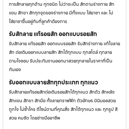
การสักลายทุกด้าน ทุกชนิด ไม่ว่าจะเป็น สักตามร่างกาย สัก
แขน สักขา สักทุกจุดของร่างกาย มีทั้งแบบ ใส่ยาชา และ ไม่
ใส่ยาชาขึ้นอยู่กับที่ลูกค้าต้องการ
รับสักลาย แก้รอยสัก ออกแบบรอยสัก
รับสักลาย แก้รอยสัก ออกแบบรอยสัก รับสักร่างกาย แก้ไขลาย
สัก ต่อเติมออกแบบลายสัก สักได้ทุกแบบ ทุกสไตล์ ทุกลาย
ตามใจชอบ รับประกันงานออกมาสวยทุกลายในราคาที่เป็น
กันเอง
รับออกแบบลายสักทุกประเภท ทุกแนว
รับสักลายแก้รอยสักต่อเติมรอยสักได้ทุกแนว สักตัว สักหลัง
สักแขน สักขา สักมือ ทั้งลายกราฟฟิก ตัวอักษร มินิมอลสวย
ถูกใจ ไม่ซ้ำใคร ดีไซน์ตามที่คุณสั่ง สักได้ทุกแนว และ ทุกรูป สี
สวย คมชัด โดยช่างมืออาชีพ