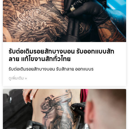
รับต่อเติมรอยสักบางบอน รับออกแบบสัก
ลาย แก้ไขงานสักทั่วไทย
รับต่อเติมรอยสักบางบอน รับสักลาย ออกแบบร
ดูเพิ่มเติม »