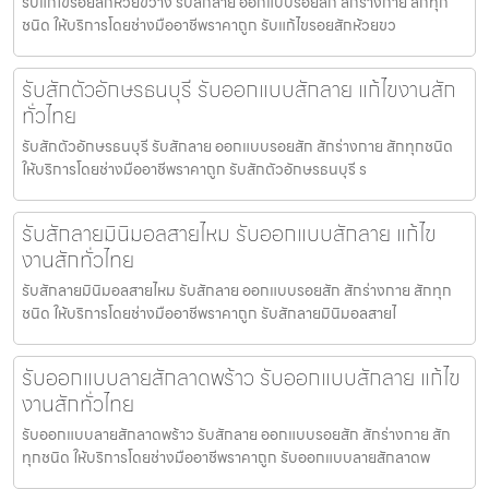
รับแก้ไขรอยสักห้วยขวาง รับสักลาย ออกแบบรอยสัก สักร่างกาย สักทุก
ชนิด ให้บริการโดยช่างมืออาชีพราคาถูก รับแก้ไขรอยสักห้วยขว
รับสักตัวอักษรธนบุรี รับออกแบบสักลาย แก้ไขงานสัก
ทั่วไทย
รับสักตัวอักษรธนบุรี รับสักลาย ออกแบบรอยสัก สักร่างกาย สักทุกชนิด
ให้บริการโดยช่างมืออาชีพราคาถูก รับสักตัวอักษรธนบุรี ร
รับสักลายมินิมอลสายไหม รับออกแบบสักลาย แก้ไข
งานสักทั่วไทย
รับสักลายมินิมอลสายไหม รับสักลาย ออกแบบรอยสัก สักร่างกาย สักทุก
ชนิด ให้บริการโดยช่างมืออาชีพราคาถูก รับสักลายมินิมอลสายไ
รับออกแบบลายสักลาดพร้าว รับออกแบบสักลาย แก้ไข
งานสักทั่วไทย
รับออกแบบลายสักลาดพร้าว รับสักลาย ออกแบบรอยสัก สักร่างกาย สัก
ทุกชนิด ให้บริการโดยช่างมืออาชีพราคาถูก รับออกแบบลายสักลาดพ