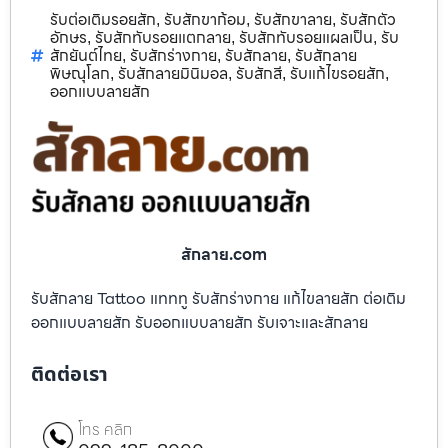
รับต่อเติมรอยสัก
รับสักขาก้อม
รับสักขาลาย
รับสักตัว
,
,
,
อักษร
รับสักทับรอยแตกลาย
รับสักทับรอยแผลเป็น
รับ
,
,
,
สักยันต์ไทย
รับสักร่างกาย
รับสักลาย
รับสักลาย
,
,
,
พิษณุโลก
รับสักลายมินิมอล
รับสักสี
รับแก้ไขรอยสัก
,
,
,
,
ออกแบบลายสัก
สักลาย.com
รับสักลาย Tattoo แทททู รับสักร่างกาย แก้ไขลายสัก ต่อเติม
ออกแบบลายสัก รับออกแบบลายสัก รับเจาะและสักลาย
ติดต่อเรา
โทร คลิก