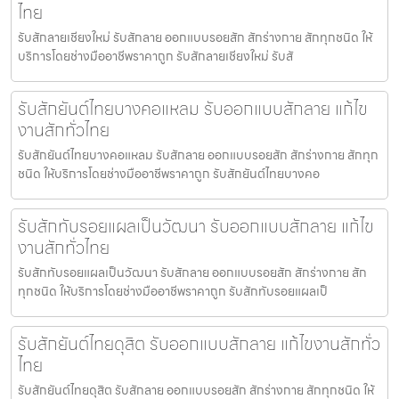
ไทย
รับสักลายเชียงใหม่ รับสักลาย ออกแบบรอยสัก สักร่างกาย สักทุกชนิด ให้
บริการโดยช่างมืออาชีพราคาถูก รับสักลายเชียงใหม่ รับสั
รับสักยันต์ไทยบางคอแหลม รับออกแบบสักลาย แก้ไข
งานสักทั่วไทย
รับสักยันต์ไทยบางคอแหลม รับสักลาย ออกแบบรอยสัก สักร่างกาย สักทุก
ชนิด ให้บริการโดยช่างมืออาชีพราคาถูก รับสักยันต์ไทยบางคอ
รับสักทับรอยแผลเป็นวัฒนา รับออกแบบสักลาย แก้ไข
งานสักทั่วไทย
รับสักทับรอยแผลเป็นวัฒนา รับสักลาย ออกแบบรอยสัก สักร่างกาย สัก
ทุกชนิด ให้บริการโดยช่างมืออาชีพราคาถูก รับสักทับรอยแผลเป็
รับสักยันต์ไทยดุสิต รับออกแบบสักลาย แก้ไขงานสักทั่ว
ไทย
รับสักยันต์ไทยดุสิต รับสักลาย ออกแบบรอยสัก สักร่างกาย สักทุกชนิด ให้