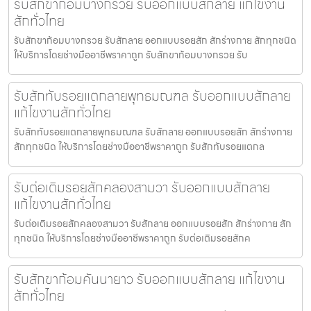
รับสักขาก้อมบางกรวย รับออกแบบสักลาย แก้ไขงาน
สักทั่วไทย
รับสักขาก้อมบางกรวย รับสักลาย ออกแบบรอยสัก สักร่างกาย สักทุกชนิด
ให้บริการโดยช่างมืออาชีพราคาถูก รับสักขาก้อมบางกรวย รับ
รับสักทับรอยแตกลายพุทธมณฑล รับออกแบบสักลาย
แก้ไขงานสักทั่วไทย
รับสักทับรอยแตกลายพุทธมณฑล รับสักลาย ออกแบบรอยสัก สักร่างกาย
สักทุกชนิด ให้บริการโดยช่างมืออาชีพราคาถูก รับสักทับรอยแตกล
รับต่อเติมรอยสักคลองสามวา รับออกแบบสักลาย
แก้ไขงานสักทั่วไทย
รับต่อเติมรอยสักคลองสามวา รับสักลาย ออกแบบรอยสัก สักร่างกาย สัก
ทุกชนิด ให้บริการโดยช่างมืออาชีพราคาถูก รับต่อเติมรอยสักค
รับสักขาก้อมคันนายาว รับออกแบบสักลาย แก้ไขงาน
สักทั่วไทย