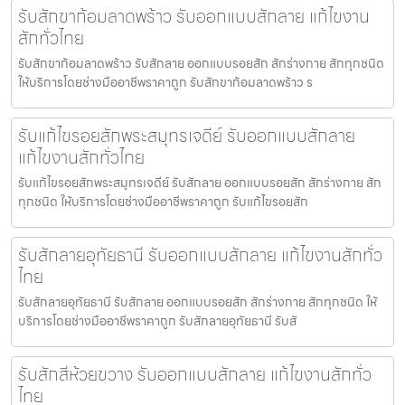
รับสักขาก้อมลาดพร้าว รับออกแบบสักลาย แก้ไขงาน
สักทั่วไทย
รับสักขาก้อมลาดพร้าว รับสักลาย ออกแบบรอยสัก สักร่างกาย สักทุกชนิด
ให้บริการโดยช่างมืออาชีพราคาถูก รับสักขาก้อมลาดพร้าว ร
รับแก้ไขรอยสักพระสมุทรเจดีย์ รับออกแบบสักลาย
แก้ไขงานสักทั่วไทย
รับแก้ไขรอยสักพระสมุทรเจดีย์ รับสักลาย ออกแบบรอยสัก สักร่างกาย สัก
ทุกชนิด ให้บริการโดยช่างมืออาชีพราคาถูก รับแก้ไขรอยสัก
รับสักลายอุทัยธานี รับออกแบบสักลาย แก้ไขงานสักทั่ว
ไทย
รับสักลายอุทัยธานี รับสักลาย ออกแบบรอยสัก สักร่างกาย สักทุกชนิด ให้
บริการโดยช่างมืออาชีพราคาถูก รับสักลายอุทัยธานี รับสั
รับสักสีห้วยขวาง รับออกแบบสักลาย แก้ไขงานสักทั่ว
ไทย