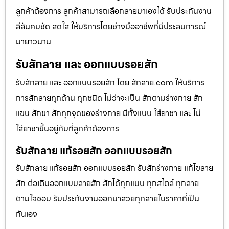
ลูกค้าต้องการ ลูกค้าสามารถเลือกลายมาเองได้ รับประกันงาน
สีสันคมชัด สดใส ให้บริการโดยช่างมืออาชีพที่มีประสบการณ์
มายาวนาน
รับสักลาย และ ออกแบบรอยสัก
รับสักลาย และ ออกแบบรอยสัก โดย สักลาย.com ให้บริการ
การสักลายทุกด้าน ทุกชนิด ไม่ว่าจะเป็น สักตามร่างกาย สัก
แขน สักขา สักทุกจุดของร่างกาย มีทั้งแบบ ใส่ยาชา และ ไม่
ใส่ยาชาขึ้นอยู่กับที่ลูกค้าต้องการ
รับสักลาย แก้รอยสัก ออกแบบรอยสัก
รับสักลาย แก้รอยสัก ออกแบบรอยสัก รับสักร่างกาย แก้ไขลาย
สัก ต่อเติมออกแบบลายสัก สักได้ทุกแบบ ทุกสไตล์ ทุกลาย
ตามใจชอบ รับประกันงานออกมาสวยทุกลายในราคาที่เป็น
กันเอง