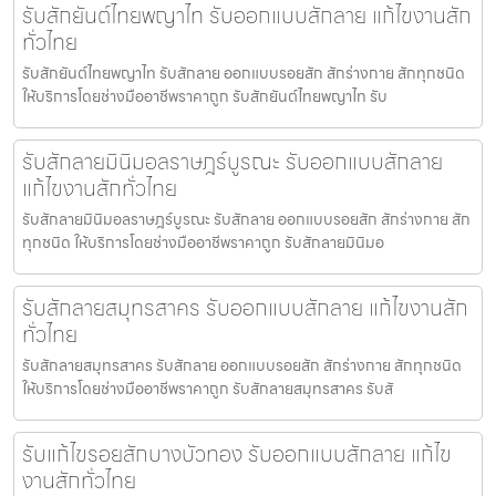
รับสักยันต์ไทยพญาไท รับออกแบบสักลาย แก้ไขงานสัก
ทั่วไทย
รับสักยันต์ไทยพญาไท รับสักลาย ออกแบบรอยสัก สักร่างกาย สักทุกชนิด
ให้บริการโดยช่างมืออาชีพราคาถูก รับสักยันต์ไทยพญาไท รับ
รับสักลายมินิมอลราษฎร์บูรณะ รับออกแบบสักลาย
แก้ไขงานสักทั่วไทย
รับสักลายมินิมอลราษฎร์บูรณะ รับสักลาย ออกแบบรอยสัก สักร่างกาย สัก
ทุกชนิด ให้บริการโดยช่างมืออาชีพราคาถูก รับสักลายมินิมอ
รับสักลายสมุทรสาคร รับออกแบบสักลาย แก้ไขงานสัก
ทั่วไทย
รับสักลายสมุทรสาคร รับสักลาย ออกแบบรอยสัก สักร่างกาย สักทุกชนิด
ให้บริการโดยช่างมืออาชีพราคาถูก รับสักลายสมุทรสาคร รับสั
รับแก้ไขรอยสักบางบัวทอง รับออกแบบสักลาย แก้ไข
งานสักทั่วไทย