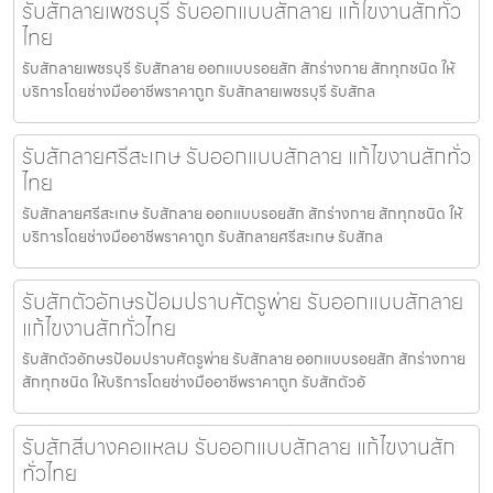
รับสักลายเพชรบุรี รับออกแบบสักลาย แก้ไขงานสักทั่ว
ไทย
รับสักลายเพชรบุรี รับสักลาย ออกแบบรอยสัก สักร่างกาย สักทุกชนิด ให้
บริการโดยช่างมืออาชีพราคาถูก รับสักลายเพชรบุรี รับสักล
รับสักลายศรีสะเกษ รับออกแบบสักลาย แก้ไขงานสักทั่ว
ไทย
รับสักลายศรีสะเกษ รับสักลาย ออกแบบรอยสัก สักร่างกาย สักทุกชนิด ให้
บริการโดยช่างมืออาชีพราคาถูก รับสักลายศรีสะเกษ รับสักล
รับสักตัวอักษรป้อมปราบศัตรูพ่าย รับออกแบบสักลาย
แก้ไขงานสักทั่วไทย
รับสักตัวอักษรป้อมปราบศัตรูพ่าย รับสักลาย ออกแบบรอยสัก สักร่างกาย
สักทุกชนิด ให้บริการโดยช่างมืออาชีพราคาถูก รับสักตัวอั
รับสักสีบางคอแหลม รับออกแบบสักลาย แก้ไขงานสัก
ทั่วไทย