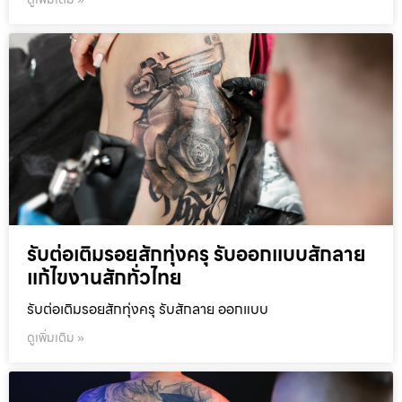
รับต่อเติมรอยสักทุ่งครุ รับออกแบบสักลาย
แก้ไขงานสักทั่วไทย
รับต่อเติมรอยสักทุ่งครุ รับสักลาย ออกแบบ
ดูเพิ่มเติม »