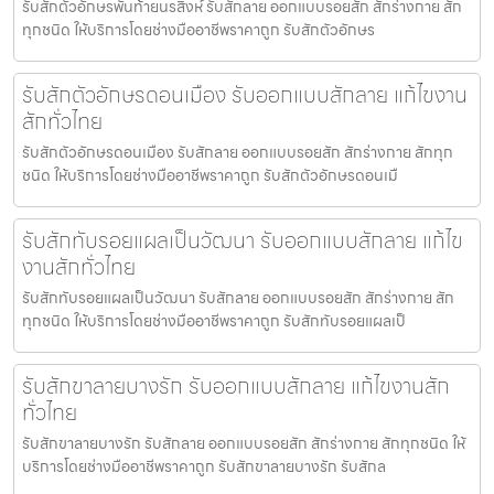
รับสักตัวอักษรพันท้ายนรสิงห์ รับสักลาย ออกแบบรอยสัก สักร่างกาย สัก
ทุกชนิด ให้บริการโดยช่างมืออาชีพราคาถูก รับสักตัวอักษร
รับสักตัวอักษรดอนเมือง รับออกแบบสักลาย แก้ไขงาน
สักทั่วไทย
รับสักตัวอักษรดอนเมือง รับสักลาย ออกแบบรอยสัก สักร่างกาย สักทุก
ชนิด ให้บริการโดยช่างมืออาชีพราคาถูก รับสักตัวอักษรดอนเมื
รับสักทับรอยแผลเป็นวัฒนา รับออกแบบสักลาย แก้ไข
งานสักทั่วไทย
รับสักทับรอยแผลเป็นวัฒนา รับสักลาย ออกแบบรอยสัก สักร่างกาย สัก
ทุกชนิด ให้บริการโดยช่างมืออาชีพราคาถูก รับสักทับรอยแผลเป็
รับสักขาลายบางรัก รับออกแบบสักลาย แก้ไขงานสัก
ทั่วไทย
รับสักขาลายบางรัก รับสักลาย ออกแบบรอยสัก สักร่างกาย สักทุกชนิด ให้
บริการโดยช่างมืออาชีพราคาถูก รับสักขาลายบางรัก รับสักล