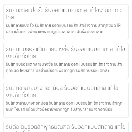
รับสักลายแปดริ้ว รับออกแบบสักลาย แก้ไขงานสักทั่ว
ไทย
รับสักลายแปดริ้ว รับสักลาย ออกแบบรอยสัก สักร่างกาย สักทุกชนิด ให้
บริการโดยช่างมืออาชีพราคาถูก รับสักลายแปดริ้ว รับสักลาย
รับสักทับรอยแตกลายบางซื่อ รับออกแบบสักลาย แก้ไข
งานสักทั่วไทย
รับสักทับรอยแตกลายบางซื่อ รับสักลาย ออกแบบรอยสัก สักร่างกาย สัก
ทุกชนิด ให้บริการโดยช่างมืออาชีพราคาถูก รับสักทับรอยแตกลา
รับสักขาลายบางกอกน้อย รับออกแบบสักลาย แก้ไข
งานสักทั่วไทย
รับสักขาลายบางกอกน้อย รับสักลาย ออกแบบรอยสัก สักร่างกาย สักทุก
ชนิด ให้บริการโดยช่างมืออาชีพราคาถูก รับสักขาลายบางกอกน้อย
รับต่อเติมรอยสักพุทธมณฑล รับออกแบบสักลาย แก้ไข