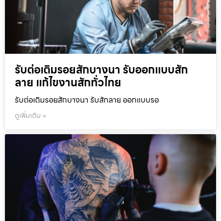
รับต่อเติมรอยสักบางนา รับออกแบบสัก
ลาย แก้ไขงานสักทั่วไทย
รับต่อเติมรอยสักบางนา รับสักลาย ออกแบบรอ
ดูเพิ่มเติม »