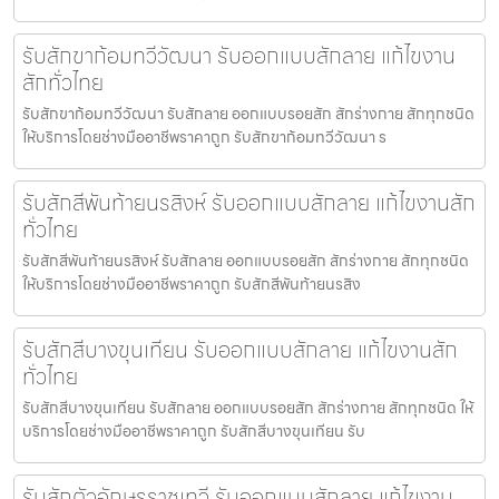
รับสักขาก้อมทวีวัฒนา รับออกแบบสักลาย แก้ไขงาน
สักทั่วไทย
รับสักขาก้อมทวีวัฒนา รับสักลาย ออกแบบรอยสัก สักร่างกาย สักทุกชนิด
ให้บริการโดยช่างมืออาชีพราคาถูก รับสักขาก้อมทวีวัฒนา ร
รับสักสีพันท้ายนรสิงห์ รับออกแบบสักลาย แก้ไขงานสัก
ทั่วไทย
รับสักสีพันท้ายนรสิงห์ รับสักลาย ออกแบบรอยสัก สักร่างกาย สักทุกชนิด
ให้บริการโดยช่างมืออาชีพราคาถูก รับสักสีพันท้ายนรสิง
รับสักสีบางขุนเทียน รับออกแบบสักลาย แก้ไขงานสัก
ทั่วไทย
รับสักสีบางขุนเทียน รับสักลาย ออกแบบรอยสัก สักร่างกาย สักทุกชนิด ให้
บริการโดยช่างมืออาชีพราคาถูก รับสักสีบางขุนเทียน รับ
รับสักตัวอักษรราชเทวี รับออกแบบสักลาย แก้ไขงาน