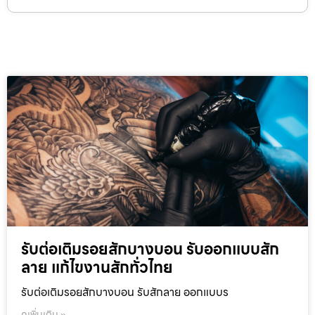
รับต่อเติมรอยสักบางบอน รับออกแบบสัก
ลาย แก้ไขงานสักทั่วไทย
รับต่อเติมรอยสักบางบอน รับสักลาย ออกแบบร
ดูเพิ่มเติม »