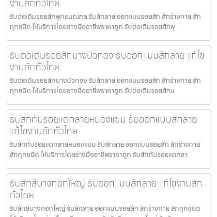
งานสักทั่วไทย
รับต่อเติมรอยสักพุทธมณฑล รับสักลาย ออกแบบรอยสัก สักร่างกาย สัก
ทุกชนิด ให้บริการโดยช่างมืออาชีพราคาถูก รับต่อเติมรอยสักพุ
รับต่อเติมรอยสักบางบัวทอง รับออกแบบสักลาย แก้ไข
งานสักทั่วไทย
รับต่อเติมรอยสักบางบัวทอง รับสักลาย ออกแบบรอยสัก สักร่างกาย สัก
ทุกชนิด ให้บริการโดยช่างมืออาชีพราคาถูก รับต่อเติมรอยสักบ
รับสักทับรอยแตกลายหนองแขม รับออกแบบสักลาย
แก้ไขงานสักทั่วไทย
รับสักทับรอยแตกลายหนองแขม รับสักลาย ออกแบบรอยสัก สักร่างกาย
สักทุกชนิด ให้บริการโดยช่างมืออาชีพราคาถูก รับสักทับรอยแตกลา
รับสักสีบางกอกใหญ่ รับออกแบบสักลาย แก้ไขงานสัก
ทั่วไทย
รับสักสีบางกอกใหญ่ รับสักลาย ออกแบบรอยสัก สักร่างกาย สักทุกชนิด