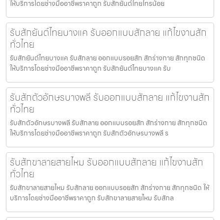
ให้บริการโดยช่างมืออาชีพราคาถูก รับสักยันต์ไทยไทรน้อย
รับสักยันต์ไทยบางแค รับออกแบบสักลาย แก้ไขงานสัก
ทั่วไทย
รับสักยันต์ไทยบางแค รับสักลาย ออกแบบรอยสัก สักร่างกาย สักทุกชนิด
ให้บริการโดยช่างมืออาชีพราคาถูก รับสักยันต์ไทยบางแค รับ
รับสักตัวอักษรบางพลี รับออกแบบสักลาย แก้ไขงานสัก
ทั่วไทย
รับสักตัวอักษรบางพลี รับสักลาย ออกแบบรอยสัก สักร่างกาย สักทุกชนิด
ให้บริการโดยช่างมืออาชีพราคาถูก รับสักตัวอักษรบางพลี ร
รับสักขาลายสายไหม รับออกแบบสักลาย แก้ไขงานสัก
ทั่วไทย
รับสักขาลายสายไหม รับสักลาย ออกแบบรอยสัก สักร่างกาย สักทุกชนิด ให้
บริการโดยช่างมืออาชีพราคาถูก รับสักขาลายสายไหม รับสักล