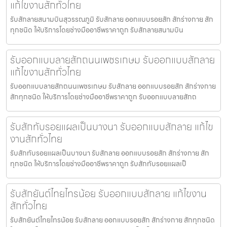
แก้ไขงานสักทั่วไทย
รับสักลายสนามบินสุวรรณภูมิ รับสักลาย ออกแบบรอยสัก สักร่างกาย สัก
ทุกชนิด ให้บริการโดยช่างมืออาชีพราคาถูก รับสักลายสนามบิน
รับออกแบบลายสักถนนเพชรเกษม รับออกแบบสักลาย
แก้ไขงานสักทั่วไทย
รับออกแบบลายสักถนนเพชรเกษม รับสักลาย ออกแบบรอยสัก สักร่างกาย
สักทุกชนิด ให้บริการโดยช่างมืออาชีพราคาถูก รับออกแบบลายสักถ
รับสักทับรอยแผลเป็นบางนา รับออกแบบสักลาย แก้ไข
งานสักทั่วไทย
รับสักทับรอยแผลเป็นบางนา รับสักลาย ออกแบบรอยสัก สักร่างกาย สัก
ทุกชนิด ให้บริการโดยช่างมืออาชีพราคาถูก รับสักทับรอยแผลเป็
รับสักยันต์ไทยไทรน้อย รับออกแบบสักลาย แก้ไขงาน
สักทั่วไทย
รับสักยันต์ไทยไทรน้อย รับสักลาย ออกแบบรอยสัก สักร่างกาย สักทุกชนิด